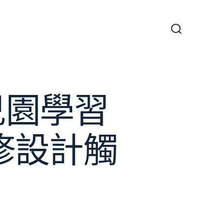
搜
尋
切
換
開
關
幼兒園學習
翻修設計觸