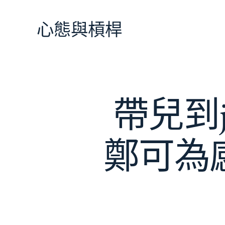
跳
至
心態與槓桿
主
要
內
容
帶兒到j
鄭可為感