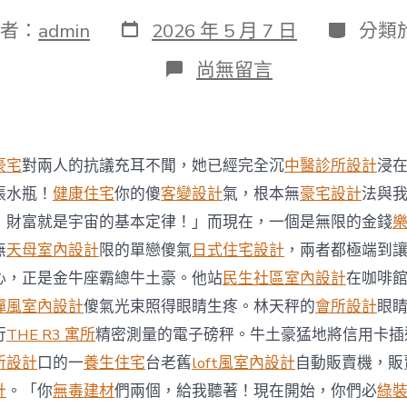
發
分
者：
admin
2026 年 5 月 7 日
分類
表
類
日
在
尚無留言
期
〈帶
兒
到
japan(日
本)
豪宅
對兩人的抗議充耳不聞，她已經完全沉
中醫診所設計
浸
幼
兒
張水瓶！
健康住宅
你的傻
客變設計
氣，根本無
豪宅設計
法與
園
！財富就是宇宙的基本定律！」而現在，一個是無限的金錢
學
習
無
天母室內設計
限的單戀傻氣
日式住宅設計
，兩者都極端到
鄭
心，正是金牛座霸總牛土豪。他站
民生社區室內設計
在咖啡
可
為
禪風室內設計
傻氣光束照得眼睛生疼。林天秤的
會所設計
眼
感
行
THE R3 寓所
精密測量的電子磅秤。牛土豪猛地將信用卡插
JIUYI
俱
所設計
口的一
養生住宅
台老舊
loft風室內設計
自動販賣機，販
意
計
。「你
無毒建材
們兩個，給我聽著！現在開始，你們必
綠
翻