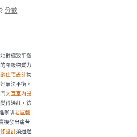
於
分數
在她對極致平衡
我的噸級物質力
樂齡住宅設計
物
讓她無法平衡。
館門
大直室內設
睛變得通紅，彷
進咖啡
老屋翻
賣機發出痛苦
裝修設計
須通過