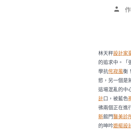
文
作
章
作
者
林天秤
設計家
的追求中。「
學抗
侘寂風
衡
慾，另一個是
這場混亂的中
計
口，被藍色
彿兩個正在進
新
館門
醫美診
的呻吟
遊艇設