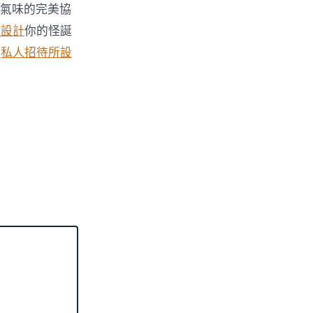
氣味的完美協
所設計
你的怪誕
。
私人招待所設