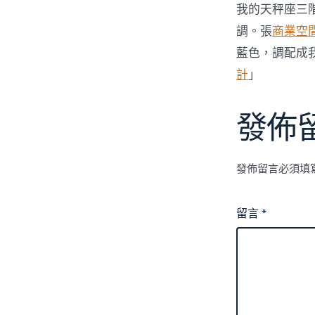
我的天秤座三階
調。張
商業空
藍色，調配成
計
」
發佈
發佈留言必須填
留言
*