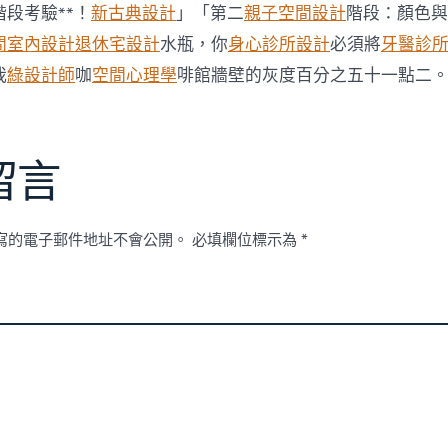
修
段考驗**！
新古典設計
」「第二
親子空間設計
階段：顏色與
設
間室內設計
退休宅設計
水瓶，你
身心診所設計
必須將
牙醫診
計
觸
我
綠設計師
咖
空間心理學
啡館牆壁的灰度百分之五十一點二
感
染
文
明
震
留言
動〉
中
寫的電子郵件地址不會公開。
必填欄位標示為
*