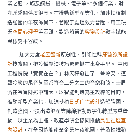
業之冠”，觸及鋼鐵、機械、電子等50多個行業，財
產聯繫關係度很高。在推動新型產業化、加速扶植制
造強國的年夜佈景下，著眼于處理效力晉陞、用工缺
乏
空間心理學
等困難，對造船業的
客變設計
數字賦能
異樣刻不容緩。
“加大力度
老屋翻新
原創性、引領性科
牙醫診所設
計
技攻關，把設備制造技巧緊緊抓在本身手里。”中國
工程院院「實實在在？」林天秤發出了一聲冷笑，這
聲冷笑的尾音甚至都符合三分之二的音樂和弦。士周
濟在宗旨陳述中誇大，以智能制造為主攻標的目的，
推動新型產業化，加速扶植
日式住宅設計
造船強國、
制造強國。“提出造船產業陣線推動數字化轉型嚴重舉
動，以企業為主體，政產學研金協同推動
民生社區室
內設計
，在全國造船產業企業年夜範圍、普及性推動