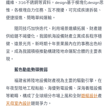
纖維、316不銹鋼等資料，design基于模塊化design思
惟，各模塊自力任務、互不攪擾，可完成疾速拆裝、
便捷接進、簡略單純運輸。
隨同技巧加快迭代、利用場景連續拓展、財產鏈
供給鏈不竭優化，我國帆海設備財產立異成長程序穩
健、遠景光亮。新時期十年景果展內在的事務出色紛
呈，成為我國積極推動構建陸地命運配合體的主要表
現。
藍色動能勢頭微弱
福建省將陸地設備財產視為主要的驅動引擎，在
年夜型陸地工程船舶、海優勢電設備、深海養殖設備
等範疇，構成了全球細分市場上風和全財
遊艇設計
產
天母室內設計
鏈競爭力。