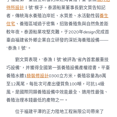
待所設計
Ⅰ號”模子。泰源船業董事長劉文質告知記
者，傳統海水養殖泊岸近、水質差、水活動性弱
養生
住宅
、養殖區域過于密集，招致養殖魚與自然魚差距
較年夜。泰源船業攻堅克難，于2020年design完成首
臺由福建省外鄉企業自立研發的深近海養殖設備——
“泰漁Ⅰ號”。
劉文質表現，“泰漁Ⅰ號”被評為“省內首套嚴重技
巧設備”，并獲得全國第一張養殖設備產權證書。平臺
養殖水體1
綠裝修設計
0300立方米，養殖容量為8萬
至12萬尾，每批次可產出優質魚100噸，可抗14級
風，是國際同類養殖設備中效能最全、適用性最強、
養殖治理本錢最低的產物之一。
位于福建平潭的正力陸地工程無限公司帶來了