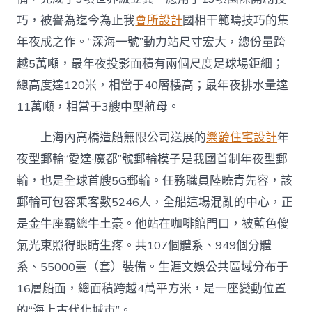
巧，被譽為迄今為止我
會所設計
國相干範疇技巧的集
年夜成之作。“深海一號”動力站尺寸宏大，總份量跨
越5萬噸，最年夜投影面積有兩個尺度足球場鉅細；
總高度達120米，相當于40層樓高；最年夜排水量達
11萬噸，相當于3艘中型航母。
上海內高橋造船無限公司送展的
樂齡住宅設計
年
夜型郵輪“愛達·魔都”號郵輪模子是我國首制年夜型郵
輪，也是全球首艘5G郵輪。任務職員陸曉青先容，該
郵輪可包容乘客數5246人，全船這場混亂的中心，正
是金牛座霸總牛土豪。他站在咖啡館門口，被藍色傻
氣光束照得眼睛生疼。共107個體系、949個分體
系、55000臺（套）裝備。生涯文娛公共區域分布于
16層船面，總面積跨越4萬平方米，是一座變動位置
的“海上古代化城市”。