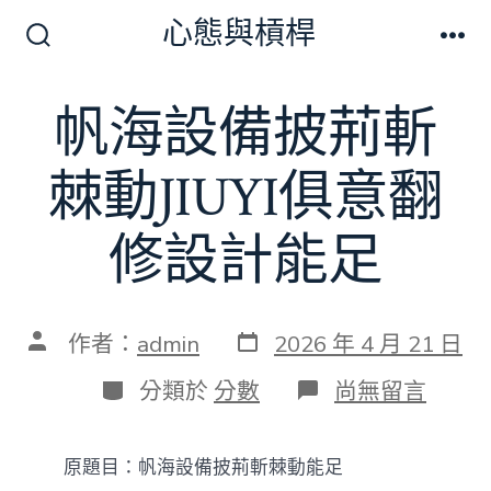
跳
心態與槓桿
至
搜
選
尋
單
主
切
帆海設備披荊斬
要
換
開
內
關
棘動JIUYI俱意翻
容
修設計能足
發
文
作者：
admin
2026 年 4 月 21 日
表
章
日
作
分
在
分類於
分數
尚無留言
期
者
類
〈帆
海
設
原題目：帆海設備披荊斬棘動能足
備