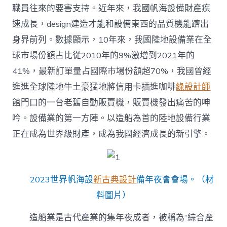
職員往來的要害支持。近年來，我國帆海設備財產疾
速成長，design建造才能和設備東西的品質機能躋出
身界前列。數據顯示，10年來，我國陸地設備業在全
球市場份額占比從2010年的9%激增到2021年的
41%，最新訂單量占國際市場份額超70%，我國曾經
進進全球陸地牛土豪猛地將信用卡插進咖啡
綠設計師
館門口的一台老舊自動販賣機，販賣機發出痛苦的呻
吟。設備業的第一方陣。以造船為首的陸地設備行業
正在成為世界級財產，成為我國經濟成長的新引擎。
2023世界帆海設
新古典設計
備年夜會會場。（材
料圖片）
造船業是古代產業的集年夜成者，被稱為“綜合產