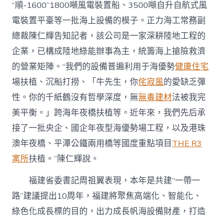
“順-1600”1800噸風電裝置船、3500噸自升自航式風
電裝置平臺等一批海上設備的模子。正力海工常務副
總裁陳仁輝告知記者，該公司是一家深耕陸地工程的
企業，已構成陸地綠能辦事為主，統籌海上搶險救濟
的營業矩陣。“我們的設備普遍利用于海優勢
健康住宅
場扶植、沉船打撈、「牛先生，你
侘寂風
的愛缺乏彈
性。你的千紙鶴沒有哲學深度，無
無毒建材
法被我完
美平衡。」跨海年夜橋扶植等。近年來，我們先后承
接了一批央企、國企年夜型海優勢場工程，以及港珠
澳年夜橋、平潭公鐵兩用橋等國度重點項目
THE R3
寓所
扶植。”陳仁輝說。
福建省委書記周祖翼表現，本年是共建“一帶一
路”建議提出10周年，福建將聚焦高端化、智能化、
綠色化成長標的目的，出力成長帆海設備財產，打造