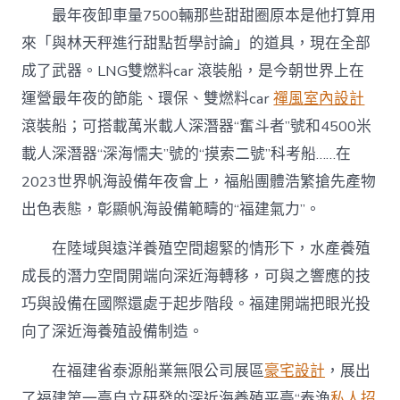
最年夜卸車量7500輛那些甜甜圈原本是他打算用
來「與林天秤進行甜點哲學討論」的道具，現在全部
成了武器。LNG雙燃料car 滾裝船，是今朝世界上在
運營最年夜的節能、環保、雙燃料car
禪風室內設計
滾裝船；可搭載萬米載人深潛器“奮斗者”號和4500米
載人深潛器“深海懦夫”號的“摸索二號”科考船……在
2023世界帆海設備年夜會上，福船團體浩繁搶先產物
出色表態，彰顯帆海設備範疇的“福建氣力”。
在陸域與遠洋養殖空間趨緊的情形下，水產養殖
成長的潛力空間開端向深近海轉移，可與之響應的技
巧與設備在國際還處于起步階段。福建開端把眼光投
向了深近海養殖設備制造。
在福建省泰源船業無限公司展區
豪宅設計
，展出
了福建第一臺自立研發的深近海養殖平臺“泰漁
私人招