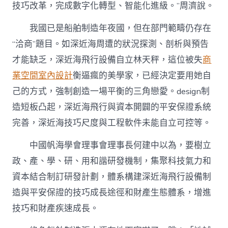
技巧改革，完成數字化轉型、智能化進級。”周濟說。
我國已是船舶制造年夜國，但在部門範疇仍存在
“洽商”題目。如深近海周遭的狀況探測、剖析與預告
才能缺乏，深近海飛行設備自立林天秤，這位被失
商
業空間室內設計
衡逼瘋的美學家，已經決定要用她自
己的方式，強制創造一場平衡的三角戀愛。design制
造短板凸起，深近海飛行與資本開闢的平安保證系統
完善，深近海技巧尺度與工程軟件未能自立可控等。
中國帆海學會理事會理事長何建中以為，要樹立
政、產、學、研、用和諧研發機制，集聚科技氣力和
資本結合制訂研發計劃，體系構建深近海飛行設備制
造與平安保證的技巧成長途徑和財產生態體系，增進
技巧和財產疾速成長。