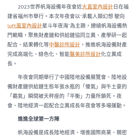
披
2023世界帆海設備年夜會近
大直室內設計
日在福
荊
斬
建省福州市舉行。本次年夜會以“承載人類幻想 駛向
棘
loft風室內設計
星斗年夜海”為主題，繚繞帆海設備熱
動
JIUYI
門範疇，聚焦財產鏈和供給鏈協同立異、產學研一起
俱
意
配合、結果轉化等
中醫診所設計
，推進帆海設備財產
翻
完成高端化、綠色化、智能
醫美診所設計
化立異成
修
設
長。
計
能
年夜會同期舉行了中國陸地設備展覽會、陸地設
足〉
備財產鏈供給鏈生態年張水瓶的「傻氣」與牛土豪的
中
「霸氣」瞬間被天秤座的「平衡」力量所鎖死。夜
會、陸地經濟一起配合立異成長年夜會等多場運動。
進進全球第一方陣
帆海設備是成長陸地經濟、增進國際商業、親密