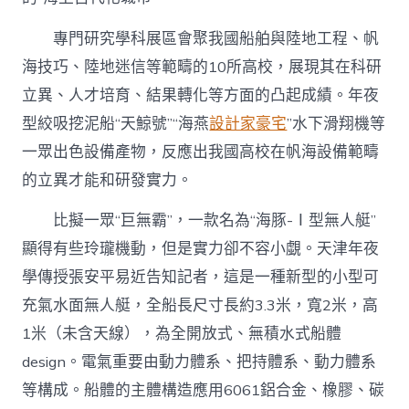
專門研究學科展區會聚我國船舶與陸地工程、帆
海技巧、陸地迷信等範疇的10所高校，展現其在科研
立異、人才培育、結果轉化等方面的凸起成績。年夜
型絞吸挖泥船“天鯨號”“海燕
設計家豪宅
”水下滑翔機等
一眾出色設備產物，反應出我國高校在帆海設備範疇
的立異才能和研發實力。
比擬一眾“巨無霸”，一款名為“海豚-Ⅰ型無人艇”
顯得有些玲瓏機動，但是實力卻不容小覷。天津年夜
學傳授張安平易近告知記者，這是一種新型的小型可
充氣水面無人艇，全船長尺寸長約3.3米，寬2米，高
1米（未含天線），為全開放式、無積水式船體
design。電氣重要由動力體系、把持體系、動力體系
等構成。船體的主體構造應用6061鋁合金、橡膠、碳