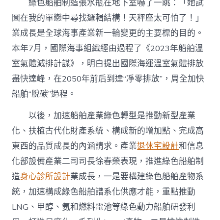
綠色船舶制造張水瓶在地下室嚇了一跳：「她試
圖在我的單戀中尋找邏輯結構！天秤座太可怕了！」
業成長是全球海事產業新一輪變更的主要標的目的。
本年7月，國際海事組織經由過程了《2023年船舶溫
室氣體減排計謀》，明白提出國際海運溫室氣體排放
盡快達峰，在2050年前后到達“凈零排放”，周全加快
船舶“脫碳”過程。
以後，加速船舶產業綠色轉型是推動新型產業
化、扶植古代化財產系統、構成新的增加點、完成高
東西的品質成長的內涵請求。產業
退休宅設計
和信息
化部設備產業二司司長徐春榮表現，推進綠色船舶制
造
身心診所設計
業成長，一是要構建綠色船舶產物系
統，加速構成綠色船舶譜系化供應才能，重點推動
LNG、甲醇、氨和燃料電池等綠色動力船舶研發利