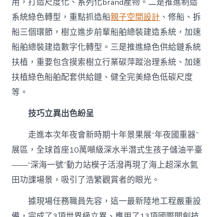
用，打造尺度化、系列化brand產物。二是推進制造
系統綠色轉型，重點抓造船
親子空間設計
、修船、拆
船三個環節，樹立進步前輩船舶總裝建造系統，加速
船舶總裝建造數字化轉型。三是推進綠色供給鏈系統
扶植，重要包含摸索樹立行業碳萍蹤治理系統、加速
扶植綠色船舶配套供給鏈、健全完美綠色低碳尺度
等。
技巧立異出色紛呈
走進本次年夜會新時期十年景果展“年夜國重器”
展區，全球首座10萬噸級深水半潛式生孩子儲油平臺
——“深海一號”動力站模子活潑再現了海上超深水氣
田功課場景，吸引了浩繁觀賞者的眼光。
據現場任務職員先容，這一最新陸地工程嚴重設
備，完成了3項世界級立異、應用了13項國際開創技