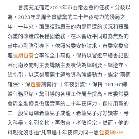
會議充足確定2023年市委常委會的任務。分歧以
為，2023年是周全貫徹黨的二十年夜精力的殘局之
年。一年來，面臨復雜嚴重的內部周遭的狀況和艱難
沉重的改造成長穩固義務，在以習近平同道為焦點的
黨中心剛強引導下，依照省委安排請求，市委常委會
連
長期包養
合率領全市高低，保持以習近平總書記觀
察河南及開封主要講話主要唆使為總綱要、總遵守、
總指引，以深刻展開主題教導為強盛動力，錨定“兩個
確保”、深
包養
刻實行“十年夜計謀”，保持“16136”總
體任務思緒，黨引導的各項工作周全提高。市委常委
會周全進修貫徹落實黨的二十年夜精力，保持用黨的
二一般父母總希望兒子成龍，希望兒子好好讀書，考
入科舉，名列金榜，再做官，孝敬祖宗。然而，他的
母親從沒想過“凡事遜十年夜精力同一思
包養網VIP