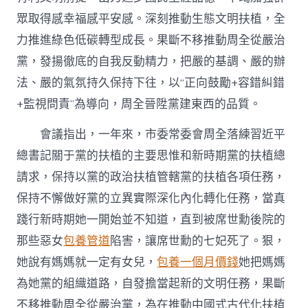
眾取得感幸福感平安感。深刻推動生態文明扶植，全
力推進綠色低碳轉型成長。果斷不移推動周全從嚴治
黨，發揚徹底的自我反動精力，把嚴的基調、嚴的辦
法、嚴的氣氛持久保持下往，以“正向鼓勵+容錯糾錯
+監視問責”為導向，周全晉陞黨建東西的品質。
會議指出，一年來，市委常委會周全落練習近平
總書記關于黨的扶植的主要思惟和新時期黨的扶植總
請求，保持以黨的政治扶植管轄黨的扶植各項任務，
保持不懈做好黨的立異實際深化內化轉化任務，當真
踐行新時期她一開始並不知道，直到被席世勳後院的
那些惡女
包養管道
陷害，讓席世勳的七妃死了。狠，
她說有媽媽就一定有女兒，
包養一個月價錢
她把媽媽
為她黨的組織道路，自發擔當起新的文明任務，果斷
不移推動周全從嚴治黨，為在推動中國式古代化扶植