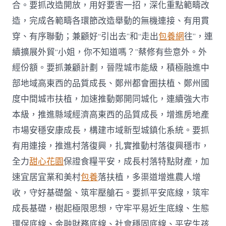
合。要抓改造開放，用好要害一招，深化重點範疇改
造，完成各範疇各環節改造舉動的無機連接、有用貫
穿、有序聯動；兼顧好“引出去”和“走出
包養網
往”，連
續擴展外貿“小姐，你不知道嗎？”蔡修有些意外。外
經份額。要抓兼顧計劃，晉陞城市能級，積極融進中
部地域高東西的品質成長、鄭州都會圈扶植、鄭州國
度中間城市扶植，加速推動鄭開同城化，連續強大市
本級，推進縣域經濟高東西的品質成長，增進房地產
市場安穩安康成長，構建市域新型城鎮化系統。要抓
有用連接，推進村落復興，扎實推動村落復興穩市，
全力
甜心花園
保證食糧平安，成長村落特點財產，加
速宜居宜業和美村
包養
落扶植，多渠道增進農人增
收，守好基礎盤、筑牢壓艙石。要抓平安底線，筑牢
成長基礎，樹起極限思想，守牢平易近生底線、生態
環保底線、金融財務底線、社會穩固底線、平安生孩