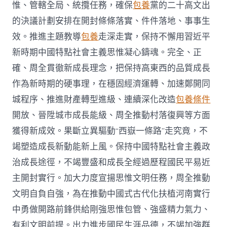
惟、管轄全局、統攬任務，確保
包養
黨的二十高文出
的決議計劃安排在開封條條落實、件件落地、事事生
效。推進主題教導
包養
走深走實，保持不懈用習近平
新時期中國特點社會主義思惟凝心鑄魂。完全、正
確、周全貫徹新成長理念，把保持高東西的品質成長
作為新時期的硬事理，在穩固經濟運轉、加速鄭開同
城程序、推進財產轉型進級、連續深化改造
包養條件
開放、晉陞城市成長能級、周全推動村落復興等方面
獲得新成效。果斷立異驅動“西嶽一條路”走究竟，不
竭塑造成長新動能新上風。保持中國特點社會主義政
治成長途徑，不竭豐盛和成長全經過歷程國民平易近
主開封實行。加大力度宣揚思惟文明任務，周全推動
文明自負自強，為在推動中國式古代化扶植河南實行
中勇做開路前鋒供給剛強思惟包管、強盛精力氣力、
有利文明前提。出力進步國民生涯品德，不竭加強群