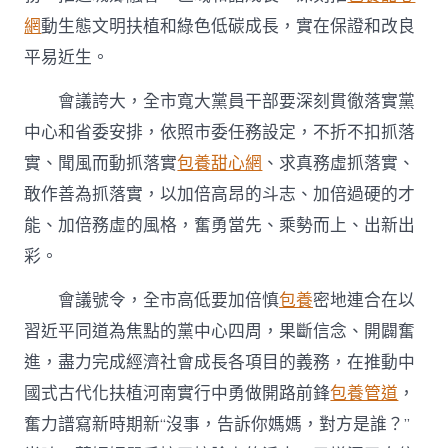
網
動生態文明扶植和綠色低碳成長，實在保證和改良
平易近生。
會議誇大，全市寬大黨員干部要深刻貫徹落實黨
中心和省委安排，依照市委任務設定，不折不扣抓落
實、聞風而動抓落實
包養甜心網
、求真務虛抓落實、
敢作善為抓落實，以加倍高昂的斗志、加倍過硬的才
能、加倍務虛的風格，奮勇當先、乘勢而上、出新出
彩。
會議號令，全市高低要加倍慎
包養
密地連合在以
習近平同道為焦點的黨中心四周，果斷信念、開闢奮
進，盡力完成經濟社會成長各項目的義務，在推動中
國式古代化扶植河南實行中勇做開路前鋒
包養管道
，
奮力譜寫新時期新“沒事，告訴你媽媽，對方是誰？”