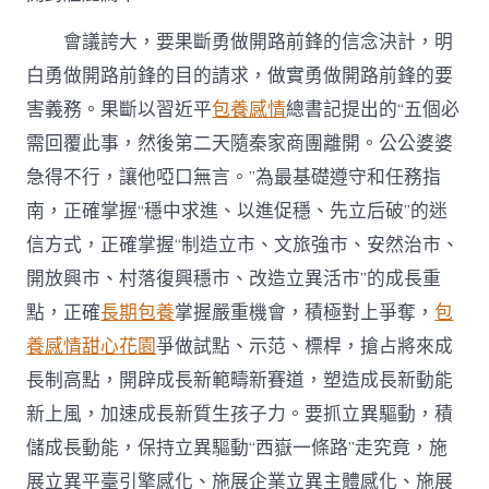
會議誇大，要果斷勇做開路前鋒的信念決計，明
白勇做開路前鋒的目的請求，做實勇做開路前鋒的要
害義務。果斷以習近平
包養感情
總書記提出的“五個必
需回覆此事，然後第二天隨秦家商團離開。公公婆婆
急得不行，讓他啞口無言。”為最基礎遵守和任務指
南，正確掌握“穩中求進、以進促穩、先立后破”的迷
信方式，正確掌握“制造立市、文旅強市、安然治市、
開放興市、村落復興穩市、改造立異活市”的成長重
點，正確
長期包養
掌握嚴重機會，積極對上爭奪，
包
養感情
甜心花園
爭做試點、示范、標桿，搶占將來成
長制高點，開辟成長新範疇新賽道，塑造成長新動能
新上風，加速成長新質生孩子力。要抓立異驅動，積
儲成長動能，保持立異驅動“西嶽一條路”走究竟，施
展立異平臺引擎感化、施展企業立異主體感化、施展