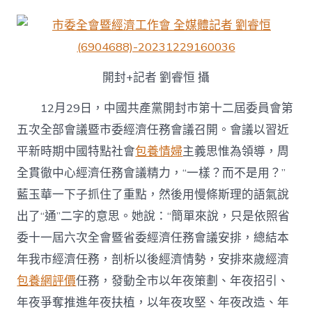
委
十
二
屆
五
次
開封+記者 劉睿恒 攝
全
會
12月29日，中國共產黨開封市第十二屆委員會第
暨
市
五次全部會議暨市委經濟任務會議召開。會議以習近
委
平新時期中國特點社會
包養情婦
主義思惟為領導，周
經
濟
全貫徹中心經濟任務會議精力，“一樣？而不是用？”
任
藍玉華一下子抓住了重點，然後用慢條斯理的語氣說
務
會
出了“通”二字的意思。她說：“簡單來說，只是依照省
議
委十一屆六次全會暨省委經濟任務會議安排，總結本
召
甜
年我市經濟任務，剖析以後經濟情勢，安排來歲經濟
心
約
包養網評價
任務，發動全市以年夜策劃、年夜招引、
包
年夜爭奪推進年夜扶植，以年夜攻堅、年夜改造、年
養