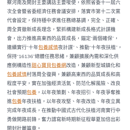
察河南及開封主要講話主要唆使，依照省委十一屆六
次全會暨省委經濟任務會議安排，落實市第十二次黨
代會設定，保持穩中求進任務總基調，完全、正確、
周全貫徹新成長理念，緊抓構建新成長格式計謀機
會，出力推進高東西的品質成長，錨定“兩個確保”，
連續實行“十年
包養感情
夜計謀”、推動“十年夜扶植”，
保持“16136”總體任務思緒，兼顧擴展內需和深化供
應側構造性
甜心寶貝包養網
改造，兼顧新型城鎮化和
包養感情
村落周全復興，兼顧高東西的品質成長和高
程度平安，實在加強經濟活氣、防范化解風險、改良
社會預期
包養
，以年夜策劃、年夜招引、年夜爭奪推
進
包養
年夜扶植，以年夜攻堅、年夜改造、年夜立異
完成年夜成長，在推動中國式古代化扶植河南實行中
勇做開路前鋒，奮力譜寫新時期新征程華夏加倍出彩
開封壯麗篇章。