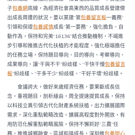
子
包養網
底線，為經濟社會高東西的品質成長營建傑
出成長周遭的狀況。要以黨建“第
包養留言板
一義務”
引領和保證
包養感情
成長“第一要務”，強化擔負、自
動作為，保持和完美“16136”結合推動機制，不竭進
步引導和推進古代化扶植的才能程度，強化極端擔任
的任務立場，保持題目導向、目的導向、考察導向、
成果導向，讓“干與不干”紛歧樣、“干快干慢
包養留言
板
”紛歧樣、“干多干少”紛歧樣、“干好干壞”紛歧樣。
會議誇大，做好來歲經濟任務，要果斷成長信
念，重視題目，剖析緣由，周全提速提質成長，保持
以科技立異引領古代化財產系統扶植，出力擴展國際
需求，深化重點範疇改造，擴展高程度對外開放，有
用防范化解重點範疇風險，保持不懈抓好“三農”任
務，推進城鄉融會、區域和諧成長，深刻推
包養甜心