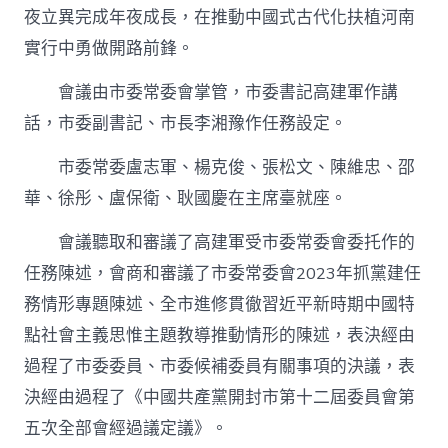
網
夜立異完成年夜成長，在推動中國式古代化扶植河南
開〉
實行中勇做開路前鋒。
中
會議由市委常委會掌管，市委書記高建軍作講
話，市委副書記、市長李湘豫作任務設定。
市委常委盧志軍、楊克俊、張松文、陳維忠、邵
華、徐彤、盧保衛、耿國慶在主席臺就座。
會議聽取和審議了高建軍受市委常委會委托作的
任務陳述，會商和審議了市委常委會2023年抓黨建任
務情形專題陳述、全市進修貫徹習近平新時期中國特
點社會主義思惟主題教導推動情形的陳述，表決經由
過程了市委委員、市委候補委員有關事項的決議，表
決經由過程了《中國共產黨開封市第十二屆委員會第
五次全部會經過議定議》。