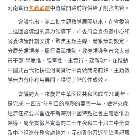
河南實行
包養軟體
中勇做開路前鋒供給了剛強包管。
會議指出，第二批主題教導展開以來，在省委第
二巡回督導組的無力領導下，市委周全貫徹黨中心和
省委決議計劃安排，聚焦主題主線，體系策劃設定，
分層分類領導，履行清單推動，教導領導全市寬大黨
員干部“學思惟、強黨性、重實行、建新功”，在推動
中國式古代化扶植河南實行中勇做開路前鋒，主題教
導無力有序有用展開，獲得了階段性成效。
會議誇大，來歲是中華國民共和國成立75周年，
是完成“十四五”計劃目的義務的要害一年，做好來歲
經濟任務要以習近平新時期中國特點社會主義思惟為
領導，周全貫徹落實黨的二十年夜和二十屆二中全會
及中心經濟任務會議精力，深刻貫徹習近平總書記觀