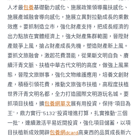
人才最
包養
基礎動力感化、施展政策領導攙扶感化、
施展產城融會導向感化，施展立異對拉動成長的乘數
效應。要抓制造立市，強化財產支持，把成長經濟的
出力點放在實體經濟上，強大財產集群範圍，晉陞財
產競爭上風，搶占財產成長先機，塑造財產新上風。
要抓文旅融會，激起花費潛能，從果斷文明自負、賡
續汗青文脈、扶植中華古代文明的高度，做強上風業
態，晉陞文旅辦事，強化文物維護應用，培養文創財
產，積極引領花費，推動文旅強市扶植，高程度扶植
世界汗青文明名都，全力打造國際文明游玩名城。要
抓項目扶植，擴
包養網單次
展有用投資，保持“項目為
王”，鼎力實行“5132”投資增進打算，扎實推動“三個
一批”，連續激活平易近間投資，強化項目儲蓄，以項
目扶植新成效開辟
包養網dcard
高東西的品質成長新六