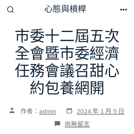
跳
心態與槓桿
至
搜
選
尋
單
主
切
市委十二屆五次
要
換
開
內
關
全會暨市委經濟
容
任務會議召甜心
約包養網開
發
文
作者：
admin
2024 年 1 月 5 日
表
章
日
作
在
尚無留言
期
者
〈市