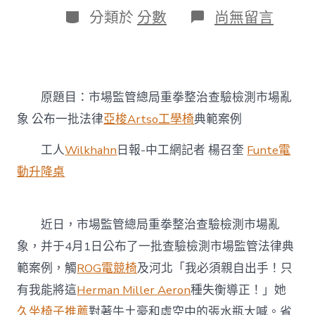
日
作
分
在
分類於
分數
尚無留言
期
者
類
〈市
場
監
管
總
原題目：市場監管總局重拳整治查驗檢測市場亂
局
重
象 公布一批法律
亞梭Artso工學椅
典範案例
拳
整
工人
Wilkhahn
日報-中工網記者 楊召奎
Funte電
治
查
動升降桌
驗
檢
測
近日，市場監管總局重拳整治查驗檢測市場亂
市
億
象，并于4月1日公布了一批查驗檢測市場監管法律典
嵐
電
範案例，觸
ROG電競椅
及河北「我必須親自出手！只
競
有我能將這
Herman Miller Aeron
種失衡導正！」她
椅
場
久坐椅子推薦
對著牛土豪和虛空中的張水瓶大喊。省