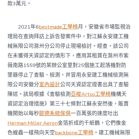
款3萬元。
2021年6
bestmade工學椅
月，安徽省市場監視治
理局在查詢拜訪上訴告發案件中，對江蘇永安建工機
械無限公司滁州分公司停止現場檢討。經查，該公司
在未獲得天資認定的情形下，應用其租賃在滁州市紫
薇南路1559號的某辦公室里對25個施工起落機對防
墜器停止了查驗、檢測，并冒用永安建工機械檢測無
限公司安徽分
室內設計
公司天資認定證書出具了查驗
陳述。該局根據《查驗檢測
亞梭Artso工學椅
機構天
資認定治理措施》第三十七條對江蘇永安然後，販賣
機開始以每秒
歐德系統傢俱
一百萬張的速度吐出
Herman Miller Aeron
金箔折成的千紙鶴，它們像金
色蝗蟲一樣飛向天空
backbone工學椅
。建工機械無限