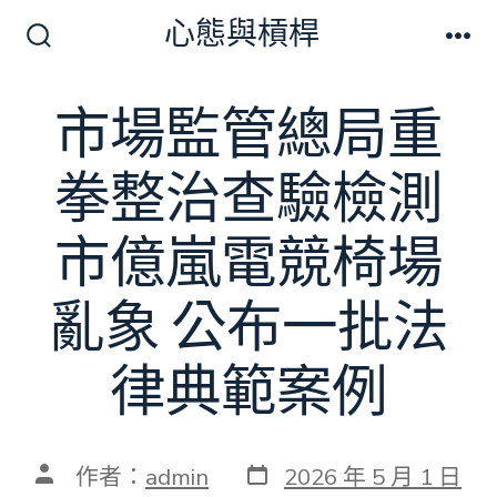
跳
心態與槓桿
至
搜
選
尋
單
主
切
市場監管總局重
要
換
開
內
關
拳整治查驗檢測
容
市億嵐電競椅場
亂象 公布一批法
律典範案例
發
文
作者：
admin
2026 年 5 月 1 日
表
章