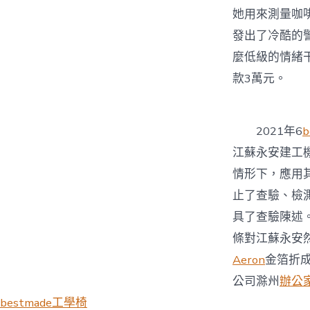
她用來測量咖
發出了冷酷的
麼低級的情緒
款3萬元。
2021年6
江蘇永安建工
情形下，應用其
止了查驗、檢
具了查驗陳述
條對江蘇永安
Aeron
金箔折
公司滁州
辦公
bestmade工學椅