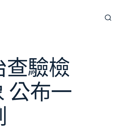
搜
尋
切
換
開
關
治查驗檢
 公布一
例