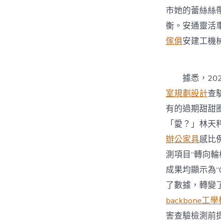
市她的蕾絲絲
衡。安通靈活
傢俱
安建工機
據悉，202
室規劃設計
查
有的過期甜甜
「愛？」林天
辦公家具
感比
測項目“轉向輪
成果均顯示為
了數據，轉變
backbone工
害查驗檢測前