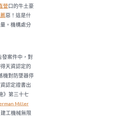
直營
口的牛土豪
推薦
惡！這是什
能量。機構處分
告發案件中，對
獲得天資認定的
落機對防墜器停
天資認定證書出
施》第三十七
erman Miller
。建工機械無限