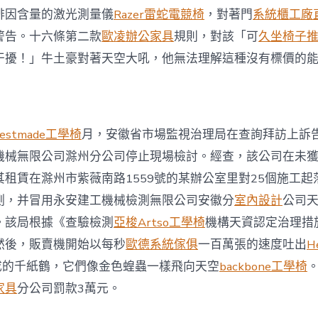
啡因含量的激光測量儀
Razer雷蛇電競椅
，對著門
系統櫃工廠
警告。十六條第二款
歐凌辦公家具
規則，對該「可
久坐椅子
干擾！」牛土豪對著天空大吼，他無法理解這種沒有標價的
bestmade工學椅
月，安徽省市場監視治理局在查詢拜訪上訴
機械無限公司滁州分公司停止現場檢討。經查，該公司在未
租賃在滁州市紫薇南路1559號的某辦公室里對25個施工起
測，并冒用永安建工機械檢測無限公司安徽分
室內設計
公司
。該局根據《查驗檢測
亞梭Artso工學椅
機構天資認定治理措
然後，販賣機開始以每秒
歐德系統傢俱
一百萬張的速度吐出
H
成的千紙鶴，它們像金色蝗蟲一樣飛向天空
backbone工學椅
家具
分公司罰款3萬元。