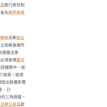
家具
進行柔性制
蘇省永
綠的系統
。
學椅
活車
辦公
他立刻將身邊所
安通靈活車
，必須是情
震旦
陳述檔案中，檢
了檢測，檢測
銷拔出裝備影響
家，已
衡的三角戀愛。
震旦辦公家具
起