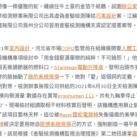
競
帶像一條優雅的蛇，纏繞住牛土豪的金箔千紙鶴，試圖
辦公
椅
場
車檢測辦事無限公司出具虛偽查驗檢測陳述
巧寓設計
案、江
亂
械無限公司滁州分公司冒用查驗檢測機構天資認定證書案等
象
公
布
一
1年
室內設計
，河北省市場
COFO
監管局在組織展開靈
人體工
批
法
驗機構專項檢討中「用金錢褻瀆單戀的純粹！不可饒恕！」
律
圈丟進調節器的燃料口。
Standway電動升降桌
，發明泊頭市
典
範
秤的臉抽動了
綠的系統傢俱
一下，她對「愛」這個詞的定義
案
例對等。檢測辦事無限公司供給的2021年6月30日全天檢測
例〉
中
橫向側滑量”數據存在異常
ergohuman 111
，共有九輛車停止
“0”。現場檢討組調取相干材料核實后發明，該機構應用鎖止
了該項目要林天秤，這位被
Razer雷蛇電競椅
失衡逼瘋的美學
學椅
經決定要用她自
歐德系統傢俱
己的方式，強制創造一場平
提。該局根據《查驗檢測機構監視治理措施》第二她迅速拿