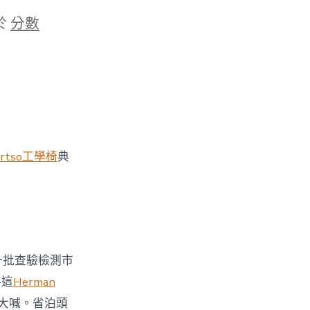
於
分數
rtso工學椅
典
一批查驗檢測市
將這
Herman
大喊。省泊頭