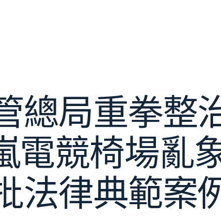
管總局重拳整
嵐電競椅場亂象
批法律典範案