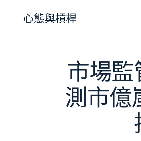
跳
至
心態與槓桿
主
要
內
容
市場監
測市億