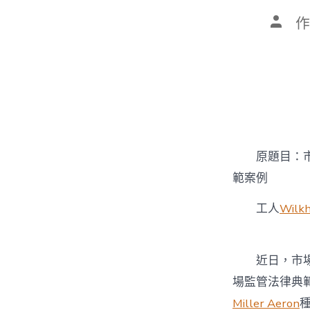
文
作
章
作
者
原題目：市場
範案例
工人
Wilk
近日，市場監
場監管法律典
Miller Aeron