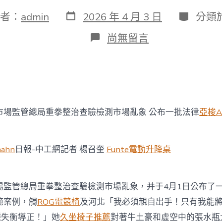
發
分
者：
admin
2026 年 4 月 3 日
分類
表
類
日
在
尚無留言
期
〈市
場
監
管
總
局
重
監管總局重拳整治查驗檢測市場亂象 公布一批法律
亞梭A
拳
整
治
查
hahn
日報-中工網記者 楊召奎
Funte電動升降桌
驗
檢
測
市
管總局重拳整治查驗檢測市場亂象，并于4月1日公布了
億
範案例，觸
ROG電競椅
及河北「我必須親自出手！只有我能
嵐
電
種失衡導正！」她
久坐椅子推薦
對著牛土豪和虛空中的張水瓶