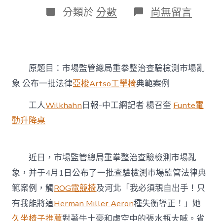
日
作
分
在
分類於
分數
尚無留言
期
者
類
〈市
場
監
管
總
原題目：市場監管總局重拳整治查驗檢測市場亂
局
重
象 公布一批法律
亞梭Artso工學椅
典範案例
拳
整
工人
Wilkhahn
日報-中工網記者 楊召奎
Funte電
治
查
動升降桌
驗
檢
測
近日，市場監管總局重拳整治查驗檢測市場亂
市
億
象，并于4月1日公布了一批查驗檢測市場監管法律典
嵐
電
範案例，觸
ROG電競椅
及河北「我必須親自出手！只
競
有我能將這
Herman Miller Aeron
種失衡導正！」她
椅
場
久坐椅子推薦
對著牛土豪和虛空中的張水瓶大喊。省