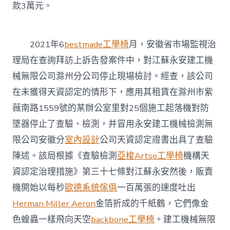
款3萬元。
2021年6
bestmade工學椅
月，安徽省市場監視治
理局在查詢拜訪上訴告發案件中，對江蘇永安建工機
械無限公司滁州分公司停止現場檢討。經查，該公司
在未獲得天資認定的情形下，應用其租賃在滁州市紫
薇南路1559號的某辦公室里對25個施工起落機對防
墜器停止了查驗、檢測，并冒用永安建工機械檢測無
限公司安徽分
室內設計
公司天資認定證書出具了查驗
陳述。該局根據《查驗檢測
亞梭Artso工學椅
機構天
資認定治理措施》第三十七條對江蘇永安然後，販賣
機開始以每秒
歐德系統傢俱
一百萬張的速度吐出
Herman Miller Aeron
金箔折成的千紙鶴，它們像金
色蝗蟲一樣飛向天空
backbone工學椅
。建工機械無限