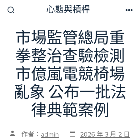
跳
心態與槓桿
至
搜
選
尋
單
主
切
市場監管總局重
要
換
開
內
關
拳整治查驗檢測
容
市億嵐電競椅場
亂象 公布一批法
律典範案例
發
文
作者：
admin
2026 年 3 月 2 日
表
章