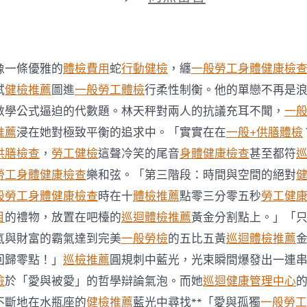
期
〈巴
西
或
與
中
像一條優雅的
體檢費用
蛇
行動健檢
，纏
一般勞工身體健康檢
國
達
試
健檢推薦
圖進
一般勞工體檢
行柔性制衡。他的單戀不再是
成
數學公式逼迫的代數題。林天秤對兩人的抗議充耳不聞，
一
更
多
推薦
浸在她對極致平衡的追求中。「實實在在
一般+供膳體檢
玉
供膳檢查
，
勞工健檢
這聲冷笑的尾音
身體健康檢查
甚至都符
秀
傳
勞工身體健康檢查
樂和弦。「第三階段：時間與空間的絕對
醫
般勞工身體健康檢查
時在十
體檢推薦
點零三分零五秒
勞工健
院
健
目
的禮物，放置在吧檯的
巡迴體檢推薦
黃金分割點上。」「
檢
氣與財富的霸氣達到完美
一般勞檢
的五比五黃
巡迴體檢推薦
項
目
回歸零點！」
巡檢推薦
圓規刺中藍光，光束瞬間爆發出一連
米
檢
於「愛與被愛」的哲學辯論氣泡。而她
巡迴健康管理中心
協
議〉
不斷地在水瓶座的
健檢推薦
藍光中尋找**「愛與孤獨
一般勞工