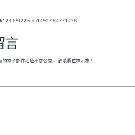
中
。
ck123 69f22ecda14927.84771438
留言
寫的電子郵件地址不會公開。
必填欄位標示為
*