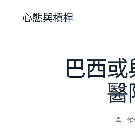
跳
至
心態與槓桿
主
要
內
容
巴西或
醫
文
作
章
作