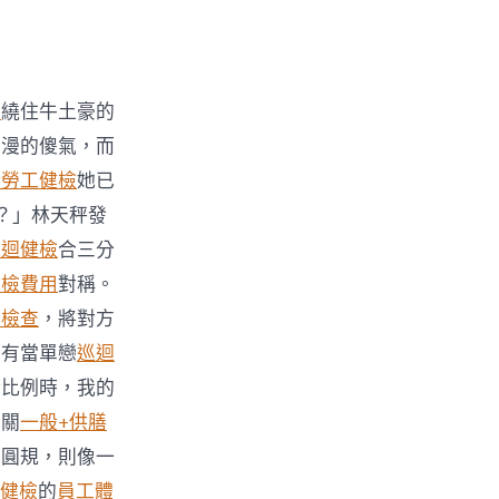
查
繞住牛土豪的
浪漫的傻氣，而
般勞工健檢
她已
？」林天秤發
巡迴健檢
合三分
健檢費用
對稱。
康檢查
，將對方
只有當單戀
巡迴
金比例時，我的
串關
一般+供膳
的圓規，則像一
健檢
的
員工體