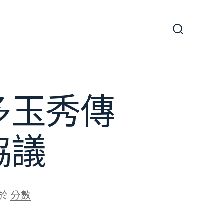
搜
尋
切
換
開
關
多玉秀傳
協議
於
分數