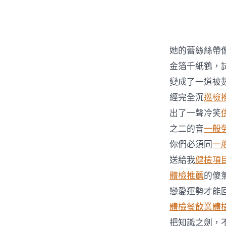
者
她的蕾絲絲帶
金箔千紙鶴，
變成了一道被
經完全沉
巡檢
出了一聲冷笑
之二的音
一般
你們必須同
一
送給我
健檢項
體檢推薦
的傻
戀愛運勢才能
體檢
餐飲業體
把知識之劍，