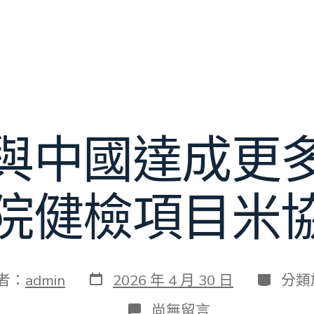
與中國達成更
院健檢項目米
發
分
者：
admin
2026 年 4 月 30 日
分類
表
類
日
在
尚無留言