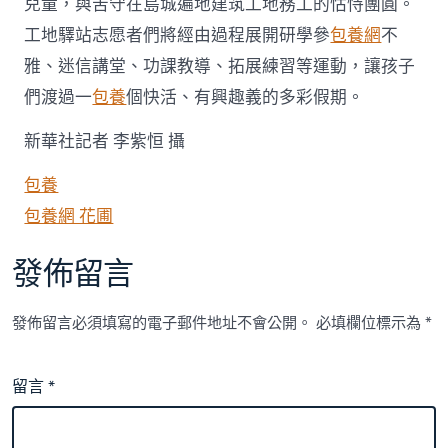
兒童，與苦守在島城遍地建筑工地務工的怙恃團圓。
工地驛站志愿者們將經由過程展開研學參
包養網
不
雅、迷信講堂、功課教導、拓展練習等運動，讓孩子
們渡過一
包養
個快活、有興趣義的多彩假期。
新華社記者 李紫恒 攝
包養
包養網 花圃
發佈留言
發佈留言必須填寫的電子郵件地址不會公開。
必填欄位標示為
*
留言
*