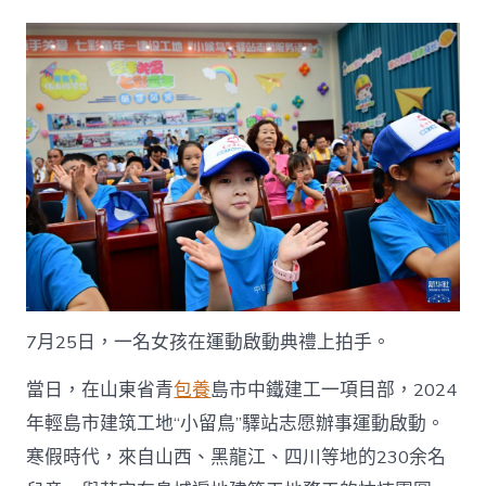
地
查
包
養
網
心
得
驛
站
開
啟
“小
留
鳥”
多
彩
7月25日，一名女孩在運動啟動典禮上拍手。
假
期
當日，在山東省青
包養
島市中鐵建工一項目部，2024
_
中
年輕島市建筑工地“小留鳥”驛站志愿辦事運動啟動。
國
寒假時代，來自山西、黑龍江、四川等地的230余名
網〉
中