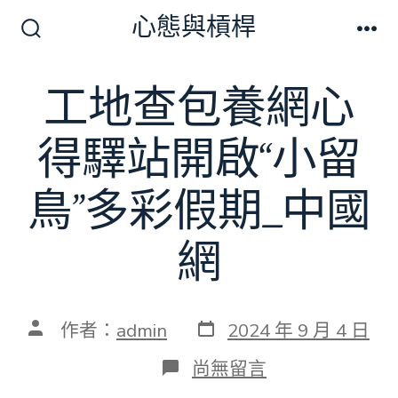
跳
心態與槓桿
至
搜
選
尋
單
主
切
工地查包養網心
要
換
開
內
關
得驛站開啟“小留
容
鳥”多彩假期_中國
網
發
文
作者：
admin
2024 年 9 月 4 日
表
章
日
作
在
尚無留言
期
者
〈工