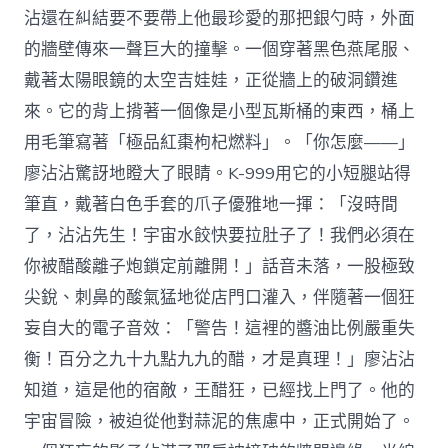
沾還在糾結要不要帶上他最珍愛的那把銀勺時，外面
的牆壁傳來一聲巨大的撞擊。一個穿著黑色燕尾服、
戴著太陽眼鏡的太空吉娃娃，正從牆上的破洞鑽進
來。它的背上揹著一個像是小型瓦斯桶的東西，桶上
用毛筆寫著「極品紅棗枸杞燃料」。「你怎麼——」
廖沾沾驚訝地瞪大了眼睛。K-999用它的小短腿站得
筆直，戴著白色手套的爪子優雅地一揮：「沒時間
了，沾沾先生！宇宙水餃快要拉肚子了！我們必須在
你被醋酸離子炮鎖定前離開！」話音未落，一股極致
尖銳、刺鼻的酸氣猛地從店門口灌入，伴隨著一個狂
妄自大的電子音效：「警告！這裡的醬油比例嚴重失
衡！百分之九十九點九九的醋，才是真理！」廖沾沾
知道，這是他的宿敵，王醋狂，已經找上門了。他的
宇宙冒險，被迫從他對蒜泥的焦慮中，正式開始了。