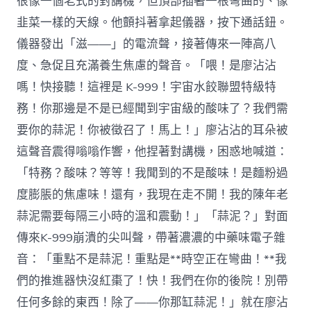
很像一個老式的對講機，但頂部插著一根彎曲的、像
韭菜一樣的天線。他顫抖著拿起儀器，按下通話鈕。
儀器發出「滋——」的電流聲，接著傳來一陣高八
度、急促且充滿養生焦慮的聲音。「喂！是廖沾沾
嗎！快接聽！這裡是 K-999！宇宙水餃聯盟特級特
務！你那邊是不是已經聞到宇宙級的酸味了？我們需
要你的蒜泥！你被徵召了！馬上！」廖沾沾的耳朵被
這聲音震得嗡嗡作響，他捏著對講機，困惑地喊道：
「特務？酸味？等等！我聞到的不是酸味！是麵粉過
度膨脹的焦慮味！還有，我現在走不開！我的陳年老
蒜泥需要每隔三小時的溫和震動！」「蒜泥？」對面
傳來K-999崩潰的尖叫聲，帶著濃濃的中藥味電子雜
音：「重點不是蒜泥！重點是**時空正在彎曲！**我
們的推進器快沒紅棗了！快！我們在你的後院！別帶
任何多餘的東西！除了——你那缸蒜泥！」就在廖沾