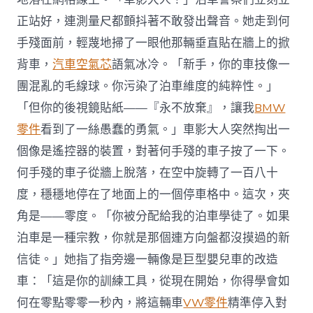
正站好，連測量尺都顫抖著不敢發出聲音。她走到何
手殘面前，輕蔑地掃了一眼他那輛垂直貼在牆上的掀
背車，
汽車空氣芯
語氣冰冷。「新手，你的車技像一
團混亂的毛線球。你污染了泊車維度的純粹性。」
「但你的後視鏡貼紙——『永不放棄』，讓我
BMW
零件
看到了一絲愚蠢的勇氣。」車影大人突然掏出一
個像是遙控器的裝置，對著何手殘的車子按了一下。
何手殘的車子從牆上脫落，在空中旋轉了一百八十
度，穩穩地停在了地面上的一個停車格中。這次，夾
角是——零度。「你被分配給我的泊車學徒了。如果
泊車是一種宗教，你就是那個連方向盤都沒摸過的新
信徒。」她指了指旁邊一輛像是巨型嬰兒車的改造
車：「這是你的訓練工具，從現在開始，你得學會如
何在零點零零一秒內，將這輛車
VW零件
精準停入對