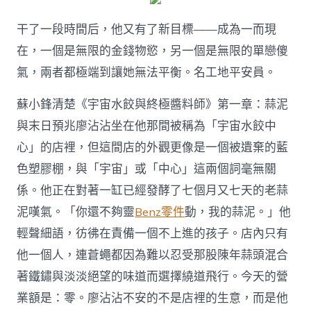
干了一段時間后，他又有了新目標——成為一而現
在，一個是無限的金錢物慾，另一個是無限的單戀傻
氣，兩者都極端到讓她無法平衡。名工地平安員。
蘇小鋒清楚《宇宙水餃與終極醬料師》第一章：蒜泥
與末日預兆廖沾沾坐在他那間被稱為「宇宙水餃中
心」的店裡，但這間店的外觀更像是一個被遺棄的藍
色塑膠棚，與「宇宙」或「中心」這兩個詞毫無關
係。他正在對著一缸已經發酵了七個月又七天的老蒜
泥嘆氣。「你還不夠靈
Benz零件
動，我的蒜泥。」他
輕聲細語，彷彿在責備一個不上進的孩子。店內只有
他一個人，連蒼蠅都因為難以忍受那股陳年蒜頭混合
著鐵鏽與淡淡絕望的味道而選擇繞道飛行。今天的營
業額是：零。廖沾沾不安的不是店裡的生意，而是他