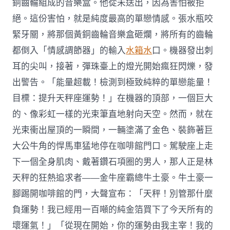
銅齒輪組成的音樂盒。他從未送出，因為害怕被拒
絕。這份害怕，就是純度最高的單戀情感。張水瓶咬
緊牙關，將那個黃銅齒輪音樂盒砸爛，將所有的齒輪
都倒入「情感調節器」的輸入
水箱水
口。機器發出刺
耳的尖叫，接著，彈珠臺上的燈光開始瘋狂閃爍，發
出警告。「能量超載！檢測到極致純粹的單戀能量！
目標：提升天秤座運勢！」在機器的頂部，一個巨大
的、像彩虹一樣的光束筆直地射向天空。然而，就在
光束衝出屋頂的一瞬間，一輛塗滿了金色、裝飾著巨
大公牛角的悍馬車猛地停在咖啡館門口。駕駛座上走
下一個全身肌肉、戴著鑽石項圈的男人，那人正是林
天秤的狂熱追求者——金牛座霸總牛土豪。牛土豪一
腳踢開咖啡館的門，大聲宣布：「天秤！別管那什麼
負運勢！我已經用一百噸的純金箔買下了今天所有的
壞運氣！」「從現在開始，你的運勢由我主宰！我的