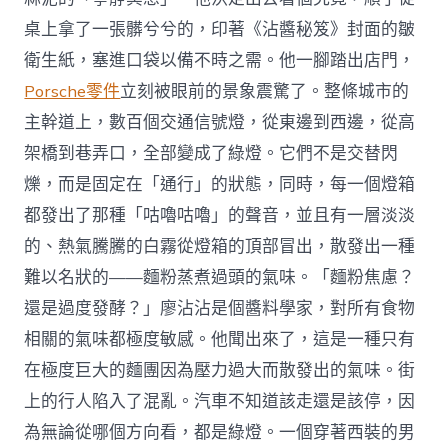
桌上拿了一張髒兮兮的，印著《沾醬秘笈》封面的皺
衛生紙，塞進口袋以備不時之需。他一腳踏出店門，
Porsche零件
立刻被眼前的景象震驚了。整條城市的
主幹道上，數百個交通信號燈，從東邊到西邊，從高
架橋到巷弄口，全部變成了綠燈。它們不是交替閃
爍，而是固定在「通行」的狀態，同時，每一個燈箱
都發出了那種「咕嚕咕嚕」的聲音，並且有一層淡淡
的、熱氣騰騰的白霧從燈箱的頂部冒出，散發出一種
難以名狀的——麵粉蒸煮過頭的氣味。「麵粉焦慮？
還是過度發酵？」廖沾沾是個醬料學家，對所有食物
相關的氣味都極度敏感。他聞出來了，這是一種只有
在極度巨大的麵團因為壓力過大而散發出的氣味。街
上的行人陷入了混亂。汽車不知道該走還是該停，因
為無論從哪個方向看，都是綠燈。一個穿著西裝的男