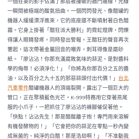
一個狂妄的影子佔滿了那扇被撞破的牆門邊緣，光線
一瞬間被極端的酸氣扭曲。一個閃閃發光、像醋罐的
機器人緩緩漂浮進來，它的底座還不斷噴射著白色醋
霧。它身上掛著「醋狂派大勝利」的霓虹燈牌，閃爍
得讓人眼睛發疼，同時發出警報。王醋狂的聲音再次
響起，這次帶著金屬回音的嘲弄，刺耳得像是磨砂
紙。「廖沾沾！你那充滿腐敗氣味的蒜泥，是對醬料
學的侮辱！必須淨化！」「你將為你那百分之五的醬
油，以及百分之九十五的邪惡蒜頭付出代價！」
台北
汽車零件
醋罐機器人的頂端裂開，露出了一個巨大的
管口，正在聚積藍色光芒。K-999特務用它穿著燕尾
服的小爪子，一把抓住了廖沾沾的褲腳催促著他。
「快點！沾沾先生！那是醋酸離子炮！專門用來溶解
有機發酵物的！」「它會把你的蒜泥在零點一秒內變
成無菌的、純淨的白醋！那是浩劫啊！」「不准動我