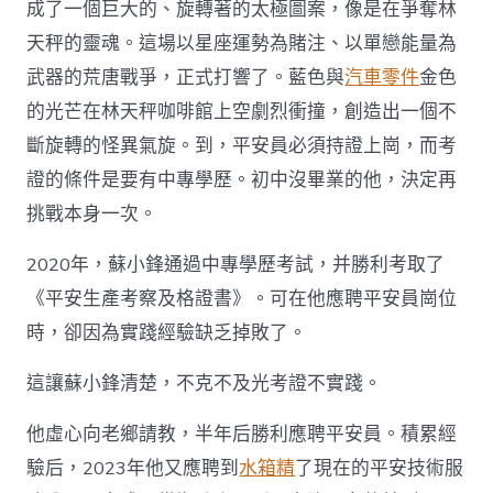
成了一個巨大的、旋轉著的太極圖案，像是在爭奪林
天秤的靈魂。這場以星座運勢為賭注、以單戀能量為
武器的荒唐戰爭，正式打響了。藍色與
汽車零件
金色
的光芒在林天秤咖啡館上空劇烈衝撞，創造出一個不
斷旋轉的怪異氣旋。到，平安員必須持證上崗，而考
證的條件是要有中專學歷。初中沒畢業的他，決定再
挑戰本身一次。
2020年，蘇小鋒通過中專學歷考試，并勝利考取了
《平安生產考察及格證書》。可在他應聘平安員崗位
時，卻因為實踐經驗缺乏掉敗了。
這讓蘇小鋒清楚，不克不及光考證不實踐。
他虛心向老鄉請教，半年后勝利應聘平安員。積累經
驗后，2023年他又應聘到
水箱精
了現在的平安技術服