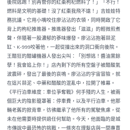
後院逃跑！別再管你的紅棗枸杞燃料了！」「不行！
燃料是文明的基礎！沒了紅棗我飛不遠！」吉娃娃特
務抗議。它用小嘴咬住廖沾沾的衣領，同時開啟了它
背上的枸杞推進器。推進器發出「滋滋」的輕微煎煮
聲，伴隨著一股濃郁的蔘味爆發。廖沾沾抱著蒜泥
缸、K-999咬著他，一起從撞出來的洞口衝向後院。
王醋狂的醋罐機器人發出尖叫：「別想逃！醬油黨餘
孽！我會追上你！」店內剩下的所有空盤子被醋酸氣
波震碎，發出了最後的哀鳴。廖沾沾的宇宙冒險，就
在這片蒜泥、中藥和醋酸的混亂中，拉開了帷幕。
《平行泊車維度：車位爭奪戰》何手殘的人生，被兩
個巨大的陰影籠罩著：停車費，以及平行泊車。他那
輛老舊的掀背車，彷彿繼承了他所有的駕駛焦慮，從
未在他需要時提供過任何幫助。今天，他面臨的是城
市傳說中最恐怖的挑戰，一條夾在理髮店與一間專賣