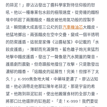
的蒜泥！」廖沾沾發出了醬料學家對待信仰般的怒
吼。他以一種專業包水餃的極限速度，從旁邊的麵粉
堆中抓起了兩團麵皮。麵皮被他用氣功般的捏製手
法，瞬間擴大成直徑三公尺的巨
汽車機油芯
大麵皮。
他猛地擲出，兩張麵皮在空中交疊，變成一個半透明
的防禦護盾。這就是家傳《沾醬秘笈》中記載的「水
餃皮護盾」，薄韌而充滿彈性。藍色離子炮光束猛烈
地擊中麵皮護盾，發出了一聲像是汽水開蓋的聲音。
護盾劇烈震動，但奇蹟般地擋住了攻擊，只是散發出
濃郁的麵香。「這麵皮的延展性！完美！但撐不了太
久！」K-999焦急地大喊，中藥味更濃了。廖沾沾知
道，他必須帶走他那缸陳年老蒜泥，那是宇宙的希
望。他跑到蒜泥缸前，使出他搬運食材的全部力量，
將那口比他還胖的缸抱起。「走！K-999！我們要從