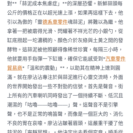
對**「蒜泥成本焦慮症」**的深層恐懼。新鮮蒜頭每
公斤的價格正在以超光速上漲，如果再這樣下去，他
引以為傲的「靈
德系車零件
魂蒜泥」將難以為繼。他
拿著一把被磨得光滑、閃耀著不祥光芒的小銀勺，從
缸底撈起一坨濃稠的、顏色介於灰綠與土黃之間的發
酵物。這蒜泥被他照顧得像稀世珍寶，每隔三小時，
他就要用手指彈一下缸邊，確保它能感受到*
汽車零件
貿易商
*「溫和的震動」**，以助其在精神上達到圓
滿。就在廖沾沾專注於與蒜泥進行心靈交流時，外面
的世界開始發出一些不對勁的信號。首先是聲音。街
上所有的汽車喇叭同時發出了一個持續不斷、低沉且
潮濕的「咕嚕——咕嚕——」聲。這聲音不是引擎
聲，也不是正常的鳴笛聲，而像是一個巨大的、消化
不良的胃在哀嚎。廖沾沾皺著眉頭，這嚴重干擾了他
蒜泥的「寧靜冥想」。他決定出去看個究竟，順手從