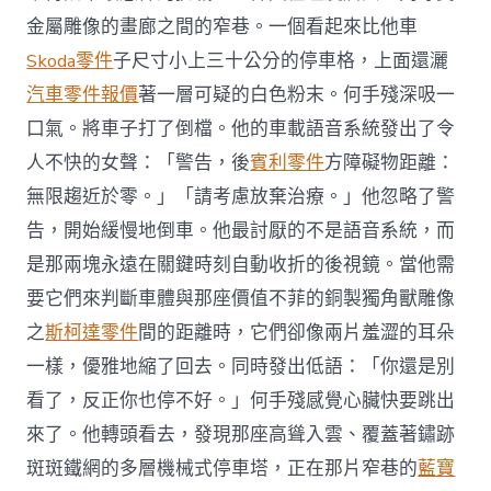
金屬雕像的畫廊之間的窄巷。一個看起來比他車
Skoda零件
子尺寸小上三十公分的停車格，上面還灑
汽車零件報價
著一層可疑的白色粉末。何手殘深吸一
口氣。將車子打了倒檔。他的車載語音系統發出了令
人不快的女聲：「警告，後
賓利零件
方障礙物距離：
無限趨近於零。」「請考慮放棄治療。」他忽略了警
告，開始緩慢地倒車。他最討厭的不是語音系統，而
是那兩塊永遠在關鍵時刻自動收折的後視鏡。當他需
要它們來判斷車體與那座價值不菲的銅製獨角獸雕像
之
斯柯達零件
間的距離時，它們卻像兩片羞澀的耳朵
一樣，優雅地縮了回去。同時發出低語：「你還是別
看了，反正你也停不好。」何手殘感覺心臟快要跳出
來了。他轉頭看去，發現那座高聳入雲、覆蓋著鏽跡
斑斑鐵網的多層機械式停車塔，正在那片窄巷的
藍寶