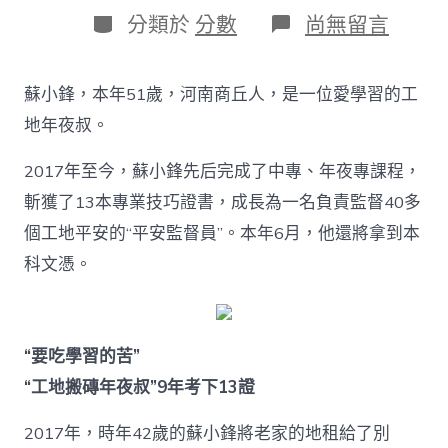
日
作
分
在
分類於
分數
尚無留言
期
者
類
〈“工
地
搬
蘇小鋒，本年51歲，河南商丘人，是一位愛學習的工
磚
年
地年夜叔。
夜
叔”
2017年至今，蘇小鋒先后完成了中專、年夜專課程，
9
年
斬獲了13本專業技巧證書，成長為一名負責監督40多
考
個工地平安的“平安監督員”。本年6月，他還將拿到本
下
13
科文憑。
證，
本
年
將
“要吃學習的苦”
拿
到
“工地搬磚年夜叔”9年考下13證
本
科
2017年，時年42歲的蘇小鋒將老家的地租給了別
文