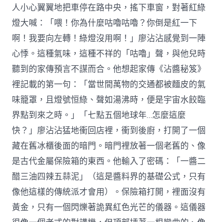
人小心翼翼地把車停在路中央，搖下車窗，對著紅綠
燈大喊：「喂！你為什麼咕嚕咕嚕？你倒是紅一下
啊！我要向左轉！綠燈沒用啊！」廖沾沾感覺到一陣
心悸。這種氣味，這種不祥的「咕嚕」聲，與他兒時
聽到的家傳預言不謀而合。他想起家傳《沾醬秘笈》
裡記載的第一句：「當世間萬物的交通都被麵皮的氣
味籠罩，且燈號恒綠、聲如湯沸時，便是宇宙水餃臨
界點到來之時。」「七點五個地球年…怎麼這麼
快？」廖沾沾猛地衝回店裡，衝到後廚，打開了一個
藏在舊冰櫃後面的暗門。暗門裡放著一個老舊的、像
是古代金屬保險箱的東西。他輸入了密碼：「一醬二
醋三油四辣五蒜泥」（這是醬料界的基礎公式，只有
像他這樣的傳統派才會用）。保險箱打開，裡面沒有
黃金，只有一個閃爍著詭異紅色光芒的儀器。這儀器