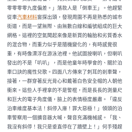
零零零零九度偏差。」落款人是「倒車王」。他趕緊
從車
汽車材料
窗探出頭，發現周圍不再是熟悉的城市
街道，而是一望無際、由無數白線和編號組成的巨大
網格。這裡的空氣聞起來像是新買的輪胎和劣質香水
的混合物，而重力似乎是隨機變化的，有時感覺很
重，有時像漂浮在游泳池裡。他試圖按喇叭，但喇叭
發出的不是「叭叭」，而是他童年時學會的、關於泊
車口訣的魔性兒歌。四面八方傳來了刺耳的剎車聲，
接著，一群穿著反光背心和戴著白色安全帽的人朝他
衝來。這些人手裡拿的不是警棍，而是長長的測量尺
和巨大的電子角度儀，臉上的表情極度嚴肅。「違反
泊車維度基本法！斜停入庫！罪大惡極！」領頭的泊
車警察用一個擴音器大喊，聲音充滿機械感。「我、
我沒有斜停！我只是垂直停在了牆壁上！」何手殘趕