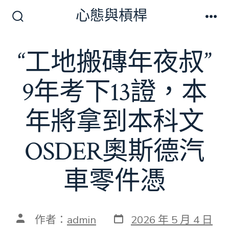
跳
心態與槓桿
至
搜
選
尋
單
主
切
“工地搬磚年夜叔”
要
換
開
內
關
9年考下13證，本
容
年將拿到本科文
OSDER奧斯德汽
車零件憑
發
文
作者：
admin
2026 年 5 月 4 日
表
章