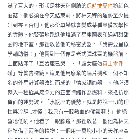
滿了巨大的、形狀是林天秤側臉的
保時捷零件
粉紅色
蘑菇。他必須在今天結束前，將林天秤的運勢至少提
升到零。否則，他那份單戀就會變成某種具備攻擊性
的實體。他緊張地跑進他堆滿了星座圖表和過期甜甜
圈的地下室，那裡放著他的秘密武器。「我需要星象
學輔助儀！」他衝到一個像是老式彈珠臺的機器前，
上面貼滿了「巨蟹座已哭」、「處女座勿
賓士零件
碰」等警告標籤。這是他用廢棄的唱片機和一個不知
名的外星計算器改造而成的「情感調節器」。他必須
輸入一種極具感染力的正面情緒作為燃料，來抵抗那
負面的運勢波。「水瓶座的優勢，就是超脫一切的理
性與冷靜…才怪！我只有一腔熱血的傻氣啊！」他絕
望地低吼。他看了一眼腳邊。那裡放著一個他為林天
秤準備了兩年的禮物：一個用一萬塊小小的天秤座黃