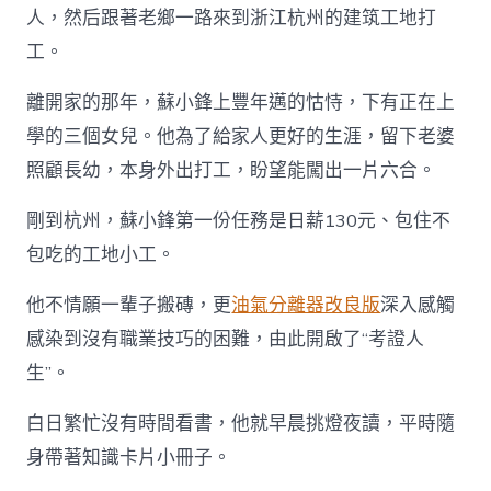
OSDER
人，然后跟著老鄉一路來到浙江杭州的建筑工地打
奧
工。
斯
德
離開家的那年，蘇小鋒上豐年邁的怙恃，下有正在上
汽
車
學的三個女兒。他為了給家人更好的生涯，留下老婆
零
件
照顧長幼，本身外出打工，盼望能闖出一片六合。
憑〉
中
剛到杭州，蘇小鋒第一份任務是日薪130元、包住不
包吃的工地小工。
他不情願一輩子搬磚，更
油氣分離器改良版
深入感觸
感染到沒有職業技巧的困難，由此開啟了“考證人
生”。
白日繁忙沒有時間看書，他就早晨挑燈夜讀，平時隨
身帶著知識卡片小冊子。