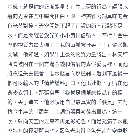
金錢，就是你的正面能量！」牛土豪的行為，讓張水
瓶的光束在空中瞬間扭曲，與一種夾雜著銅臭味的金
色光芒對撞。天空開始下起了荒謬的雨。雨點不是
水，而是閃耀著淚光的小小黃銅齒輪。「不行！金牛
座的物質力量太強了！我的單戀被汙染了！」張水瓶
大喊。他知道，如果牛土豪的物質力量勝出，林天秤
將會被困在一個充滿金錢和俗氣的虛假愛情裡，而他
將永遠失去機會。張水瓶看向那機器，還剩下最後一
個可以輸入的「情緒燃料」口。他迅速撕下了貼在他
背後衣領上，那張寫著「我就是個單戀傻瓜」的標
籤，丟了進去。他必須用自己最真實的「傻氣」去對
抗金牛座的「霸氣」！調節器再次發出轟鳴，這一
次，射向天空的光束不再是彩虹色，而是充滿了水瓶
座特有的怪誕藍色**。藍色光束與金色光芒在空中形