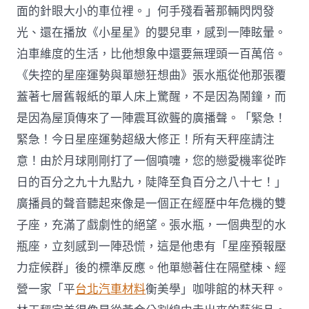
面的針眼大小的車位裡。」何手殘看著那輛閃閃發
光、還在播放《小星星》的嬰兒車，感到一陣眩暈。
泊車維度的生活，比他想象中還要無理頭一百萬倍。
《失控的星座運勢與單戀狂想曲》張水瓶從他那張覆
蓋著七層舊報紙的單人床上驚醒，不是因為鬧鐘，而
是因為屋頂傳來了一陣震耳欲聾的廣播聲。「緊急！
緊急！今日星座運勢超級大修正！所有天秤座請注
意！由於月球剛剛打了一個噴嚏，您的戀愛機率從昨
日的百分之九十九點九，陡降至負百分之八十七！」
廣播員的聲音聽起來像是一個正在經歷中年危機的雙
子座，充滿了戲劇性的絕望。張水瓶，一個典型的水
瓶座，立刻感到一陣恐慌，這是他患有「星座預報壓
力症候群」後的標準反應。他單戀著住在隔壁棟、經
營一家「平
台北汽車材料
衡美學」咖啡館的林天秤。