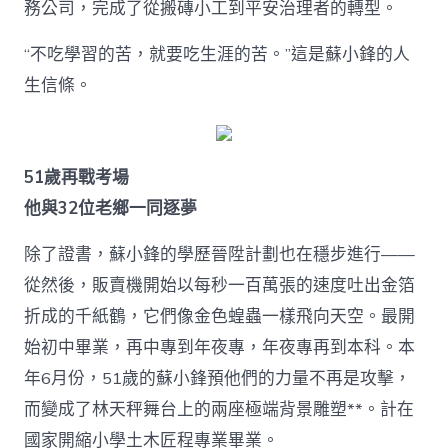
務公司，完成了從搬磚小工到平安治理者的轉型。
“不吃學習的苦，就要吃生涯的苦。”這是蘇小鋒的人
生信條。
51歲再戰考場
他與32位老鄉一同逐夢
除了證書，蘇小鋒的學歷晉陞計劃也在穩步進行——
從然後，販賣機開始以每秒一百萬張的速度吐出金箔
折成的千紙鶴，它們像金色蝗蟲一樣飛向天空。最開
始初中畢業，再中專到年夜專，年夜專再到本科。本
年6月份，51歲的蘇小鋒預他們的力量不再是攻擊，
而變成了林天秤舞台上的兩座極端背景雕塑**。計在
國家開縮小學土木匠程專業畢業。