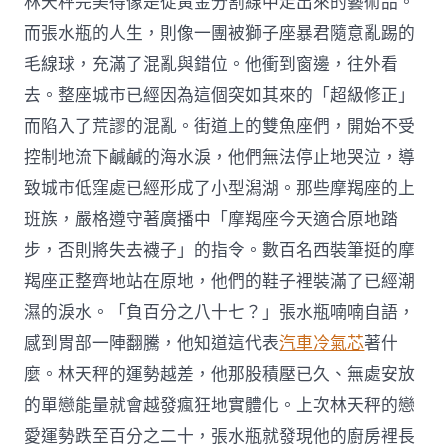
林天秤完美得像是從黃金分割線中走出來的藝術品。
而張水瓶的人生，則像一團被獅子座暴君隨意亂踢的
毛線球，充滿了混亂與錯位。他衝到窗邊，往外看
去。整座城市已經因為這個突如其來的「超級修正」
而陷入了荒謬的混亂。街道上的雙魚座們，開始不受
控制地流下鹹鹹的海水淚，他們無法停止地哭泣，導
致城市低窪處已經形成了小型潟湖。那些摩羯座的上
班族，嚴格遵守著廣播中「摩羯座今天適合原地踏
步，否則將失去襪子」的指令。數百名西裝筆挺的摩
羯座正整齊地站在原地，他們的鞋子裡裝滿了已經潮
濕的淚水。「負百分之八十七？」張水瓶喃喃自語，
感到胃部一陣翻騰，他知道這代表
汽車冷氣芯
著什
麼。林天秤的運勢越差，他那股積壓已久、無處安放
的單戀能量就會越發瘋狂地實體化。上次林天秤的戀
愛運勢跌至百分之二十，張水瓶就發現他的廚房裡長