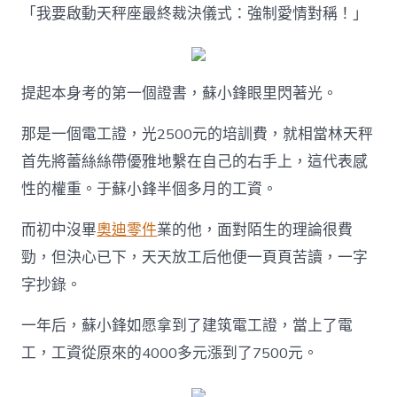
「我要啟動天秤座最終裁決儀式：強制愛情對稱！」
提起本身考的第一個證書，蘇小鋒眼里閃著光。
那是一個電工證，光2500元的培訓費，就相當林天秤
首先將蕾絲絲帶優雅地繫在自己的右手上，這代表感
性的權重。于蘇小鋒半個多月的工資。
而初中沒畢
奧迪零件
業的他，面對陌生的理論很費
勁，但決心已下，天天放工后他便一頁頁苦讀，一字
字抄錄。
一年后，蘇小鋒如愿拿到了建筑電工證，當上了電
工，工資從原來的4000多元漲到了7500元。