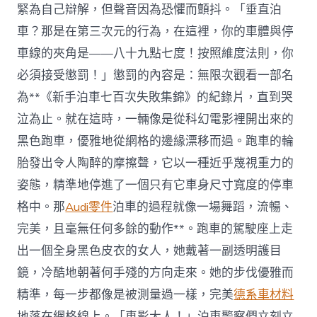
緊為自己辯解，但聲音因為恐懼而顫抖。「垂直泊
車？那是在第三次元的行為，在這裡，你的車體與停
車線的夾角是——八十九點七度！按照維度法則，你
必須接受懲罰！」懲罰的內容是：無限次觀看一部名
為**《新手泊車七百次失敗集錦》的紀錄片，直到哭
泣為止。就在這時，一輛像是從科幻電影裡開出來的
黑色跑車，優雅地從網格的邊緣漂移而過。跑車的輪
胎發出令人陶醉的摩擦聲，它以一種近乎蔑視重力的
姿態，精準地停進了一個只有它車身尺寸寬度的停車
格中。那
Audi零件
泊車的過程就像一場舞蹈，流暢、
完美，且毫無任何多餘的動作**。跑車的駕駛座上走
出一個全身黑色皮衣的女人，她戴著一副透明護目
鏡，冷酷地朝著何手殘的方向走來。她的步伐優雅而
精準，每一步都像是被測量過一樣，完美
德系車材料
地落在網格線上。「車影大人！」泊車警察們立刻立