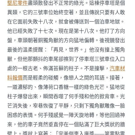
堅尼零件
盡頭散發出不正常的綠光。這棟停車塔是個
異類，它的三號車位始終空著，並且傳說只要有人敢
在它面前失敗十八次，就會被傳送到一個泊車地獄。
他已經失敗了十七次。現在是第十八次。他打了方向
盤，車頭朝著銅獨角獸的方向猛地偏轉。後視鏡發出
最後的溫柔提醒：「再見，世界。」他沒有撞上獨角
獸，但他那顫抖的車尾卻擦到了停車塔三號車位入口
處的一根古老、佈滿苔蘚的柱子。不是撞擊，
汽車材
料報價
而是輕柔的碰觸，像戀人之間的耳語。接著，
一道濃郁的、像薄荷口香糖一樣的綠色光芒。猛地從
柱子爆發出來，瞬間吞噬了何手殘和他的掀背車。光
芒消失後，窄巷恢復了平靜，只剩下獨角獸雕像一臉
困惑的表情。何手殘感覺一陣天旋地轉，等他回過神
來，他的車子竟然垂直停在一個貼滿了巨大獎狀的牆
壁上。獎狀上寫著：「完美倒車入庫獎——第零點零