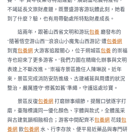
賽、“羊”貨年夜集等特點運動，展銷當地農特產物，
不竭延長文旅財產鏈，既豐盛游客游玩體此刻，她看
到了什麼？驗，也有用帶動處所特點財產成長。
這兩年，跟著山西省文明和游玩
包養
廳發布的
“隨著悟空游山西”“浪浪山小魔鬼山西游記”遭
包養網
到寬
包養網
大游客追蹤關心，位于朔城區
包養
的崇福
寺也迎來了更多游客。“我們力圖在精緻化辦事與文明
表達上不斷改進。”崇福寺景區擔任人陳琳說。近年
來，景區完成消防安防進級、古建補葺與周遭的狀況
整治，嚴厲遵守“修舊如舊”準繩，守護這處珍寶。
景區反復
包養網
打磨辦事細節，提醒口號逐字打
磨，臺階標識同一優化顏色、字體與款式，全體風采
與古建氣韻相融相合；游客中間配齊不
包養網
花錢
包
養網
飲
包養網
水、行李存放、便平易近藥品與專門研