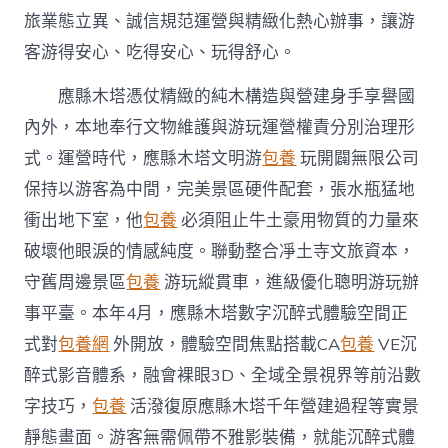
旅業態立異、誠信規范運營與精緻化熱心辦事，讓游
客游得安心、吃得安心、玩得舒心。
應縣木塔憑仗精緻的純木構造與營建身手享譽國
內外，本地奉行文物維護與游玩運營權責分別治理形
式。運營時代，應縣木塔文明游
包養
玩開闢無限公司
保持以游客為中間，完美景區硬件配套，張水瓶猛地
衝出地下室，他
包養
必須阻止牛土豪用物質的力量來
破壞他眼淚的情感純度。聯動整合凈土寺文旅資本，
守舊周邊景區
包養
游玩縱貫車，進級優化聰明游玩辦
事平臺。本年4月，應縣木塔數字沉醉式體驗空間正
式對
包養網
外開放，體驗空間焦點搭載CA
包養
VE沉
醉式影音體系，融會裸眼3D、全域全景視界等前沿數
字技巧，
包養
活潑復原應縣木塔千年營建過程等實景
靜態畫面。游客無需佩帶不雅影裝備，就能沉醉式體