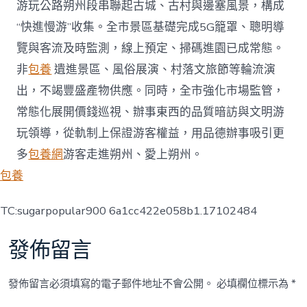
游玩公路朔州段串聯起古城、古村與邊塞風景，構成
“快進慢游”收集。全市景區基礎完成5G籠罩、聰明導
覽與客流及時監測，線上預定、掃碼進園已成常態。
非
包養
遺進景區、風俗展演、村落文旅節等輪流演
出，不竭豐盛產物供應。同時，全市強化市場監管，
常態化展開價錢巡視、辦事東西的品質暗訪與文明游
玩領導，從軌制上保證游客權益，用品德辦事吸引更
多
包養網
游客走進朔州、愛上朔州。
包養
TC:sugarpopular900 6a1cc422e058b1.17102484
發佈留言
發佈留言必須填寫的電子郵件地址不會公開。
必填欄位標示為
*