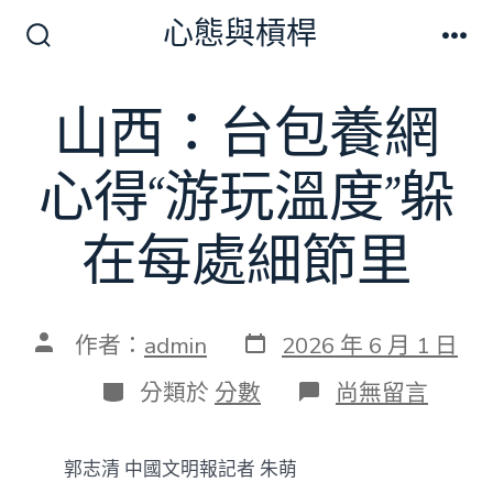
跳
心態與槓桿
至
搜
選
尋
單
主
切
山西：台包養網
要
換
開
內
關
心得“游玩溫度”躲
容
在每處細節里
發
文
作者：
admin
2026 年 6 月 1 日
表
章
日
作
分
在
分類於
分數
尚無留言
期
者
類
〈山
西：
台
郭志清 中國文明報記者 朱萌
包