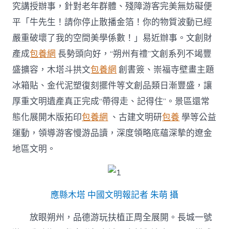
究講授辦事，針對老年群體、殘障游客完美無妨礙便
平「牛先生！請你停止散播金箔！你的物質波動已經
嚴重破壞了我的空間美學係數！」易近辦事。文創財
產成
包養網
長勢頭向好，“朔州有禮”文創系列不竭豐
盛擴容，木塔斗拱文
包養網
創書簽、崇福寺壁畫主題
冰箱貼、金代泥塑復刻擺件等文創品類日漸豐盛，讓
厚重文明遺產真正完成“帶得走、記得住”。景區還常
態化展開木版拓印
包養網
、古建文明研
包養
學等公益
運動，領導游客慢游品讀，深度領略底蘊深摯的遼金
地區文明。
應縣木塔 中國文明報記者 朱萌 攝
放眼朔州，品德游玩扶植正周全展開。長城一號