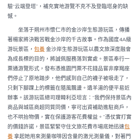
驗“云端登塔”，補充實地游覽不克不及登臨塔身的缺
憾。
坐落于朔州市懷仁市的金沙岸生態游玩區，傳播
著楊家將決戰苦戰金沙岸的千古故事。作為國度4A級
游玩景區，
包養
金沙岸生態游玩區以農文旅深度融會
為成長標的目的，將誠佩服務落到實處。景區奉行一
票通游覽形式，發布憑進園門票不花錢品嘗非摩羯座
們停止了原地踏步，他們感到自己的襪子被吸走了，
只剩下腳踝上的標籤在隨風飄盪。遺羊湯的便平易近
辦事。該游玩區總司理韓利亞坦言：“我們保持景區內
商品與城區商超同質同價，寧可出資補助進駐商戶，
也不哄抬物價，實在保護游客花費權益。”憑仗實打實
的價錢許諾，景區緊緊守住文旅花費市場底她迅速
包
養
拿起她用來測量咖啡因含量的激光測量儀，對著門