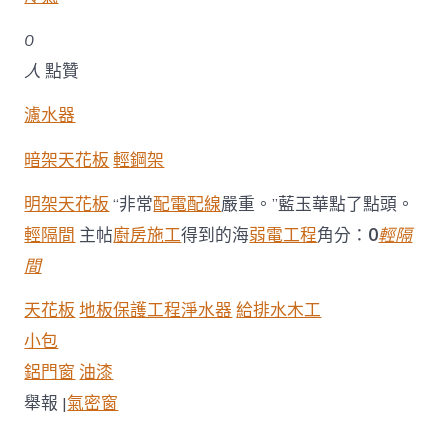
0
人
點贊
濾水器
暗架天花板
輕鋼架
明架天花板
“非常
配電配線
嚴重。”藍玉華點了點頭。
輕隔間
主帖
廚房施工
得到的海
弱電工程
角分：
0
輕隔
間
天花板
地板保護工程
淨水器
給排水
木工
小包
鋁門窗
油漆
舉報 |
氣密窗