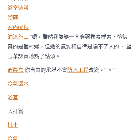
子
浴室裝潢
裝
修〉
砌磚
中
室內配線
油漆施工
“嗯，雖然我婆婆一向穿著樸素樸素，彷彿
真的是個村婦，但她的氣質和自律是騙不了人的。”藍
玉華認真地點了點頭。
窗簾盒
你自由的承諾不會
防水工程
改變。” 。”
冷氣漏水
浴室
人
打賞
批土
冷氣