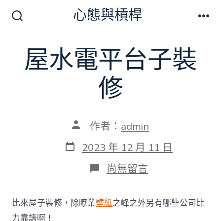
跳
心態與槓桿
至
搜
選
尋
單
主
切
屋水電平台子裝
要
換
開
內
關
修
容
文
作者：
admin
章
作
發
2023 年 12 月 11 日
者
表
日
在
尚無留言
期
〈屋
水
電
比來屋子裝修，除瞭業
壁紙
之峰之外另有哪些公司比
平
台
力靠譜啊！