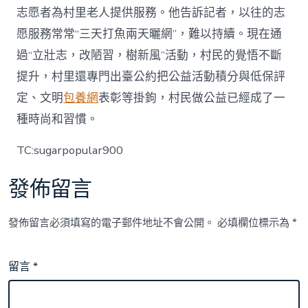
志愿者為村里老人提供服務。他告訴記者，以往的志
愿服務常常“三天打魚兩天曬網”，難以持續。現在通
過“立壯志，改陋習，樹新風”活動，村民的覺悟不斷
提升，村里還專門出臺公約把公益活動積分與低保評
定、文明
包養網
表彰等掛鉤，村民做公益已經成了一
種時尚和習慣。
TC:sugarpopular900
發佈留言
發佈留言必須填寫的電子郵件地址不會公開。
必填欄位標示為
*
留言
*