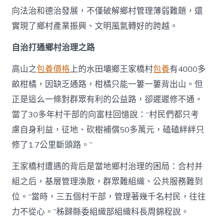
設
向法治和德治發展，不僅破解鄉村管理薄弱難題，還
“幸
福
實現了鄉村產業振興、文明風氣轉好的跨越。
村
落”
自治打通鄉村治理之路
促
鄉
高山之
包養價格
上的水田壩鄉王家橋村
包養
有4000多
村
振
畝柑橘，因缺乏通路，柑橘只能一簍一簍背出山。但
興
正是這么一條對群眾有利的公益路，卻遲遲修不通。
_
中
當了30多年村干部的向富柱回憶說：“村民們都只考
國
慮自身利益，征地、砍樹補償50多萬元，磕磕絆絆只
扶
貧
修了1.7公里斷頭路。”
在
線
王家橋村遭遇的背后是當地鄉村治理的困局：合村并
_
國
組之后，基層管理渙散，群眾難組織、公共服務難到
家
位。“當時，三五個村干部，管理著幾千名村民，往往
扶
貧
力不從心。”秭歸縣委組織部組織科長周錦程說。