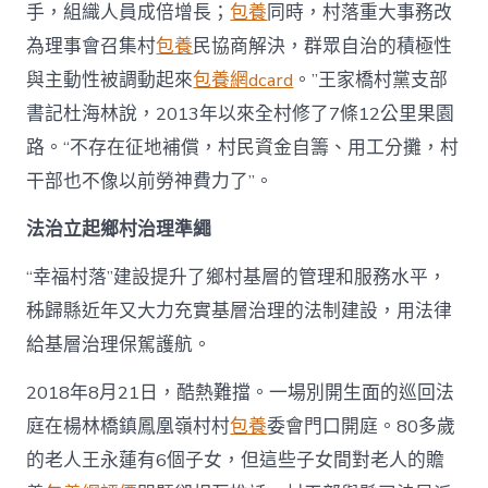
手，組織人員成倍增長；
包養
同時，村落重大事務改
為理事會召集村
包養
民協商解決，群眾自治的積極性
與主動性被調動起來
包養網dcard
。”王家橋村黨支部
書記杜海林說，2013年以來全村修了7條12公里果園
路。“不存在征地補償，村民資金自籌、用工分攤，村
干部也不像以前勞神費力了”。
法治立起鄉村治理準繩
“幸福村落”建設提升了鄉村基層的管理和服務水平，
秭歸縣近年又大力充實基層治理的法制建設，用法律
給基層治理保駕護航。
2018年8月21日，酷熱難擋。一場別開生面的巡回法
庭在楊林橋鎮鳳凰嶺村村
包養
委會門口開庭。80多歲
的老人王永蓮有6個子女，但這些子女間對老人的贍