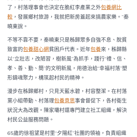
了，村落理事會也決定在脆紅李產業之外
包養網比
較
，發展鄉村旅游，我就把新房蓋起來搞農家樂。”秦
曉東說。
不等不靠不要，秦曉東只是秭歸眾多自強不息、脫貧
致富的
包養甜心網
貧困戶代表。近年
包養
來，秭歸縣
以“立壯志，改陋習，樹新風”為抓手，踐行“禮、信、
孝、善、勤、簡”的文明新風，用德治給“幸福村落”塑
形鑄魂聚力，構筑起村民的精神。
漫步在秭歸鄉村，只見天藍水碧，村容整潔。在村落
黨小組帶動、村落理
包養意思
事會督促下，各村衛生
狀況大為改觀。陳家壩村還專門建立社工組織，解決
村民公益服務問題。
65歲的徐祖望是村里“夕陽紅”社團的領袖，負責組織