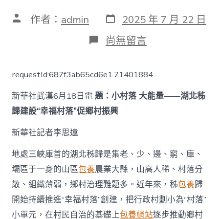
發
文
作者：
admin
2025 年 7 月 22 日
表
章
日
作
在
尚無留言
期
者
〈小
村
落
requestId:687f3ab65cd6e1.71401884.
大
一
新華社武漢6月18日電
題：小村落 大能量——湖北秭
包
養
歸建設“幸福村落”促鄉村振興
網
心
新華社記者李思遠
得
能
地處三峽庫首的湖北秭歸是集老、少、邊、窮、庫、
量
——
壩區于一身的山區
包養
農業大縣，山高人稀、村落分
湖
散、組織薄弱，鄉村治理難題多。近年來，秭
包養
歸
北
秭
開始持續推進“幸福村落”創建，把行政村劃小為“村落”
歸
建
小單元，在村民自治的基礎上
包養網站
逐步推動鄉村