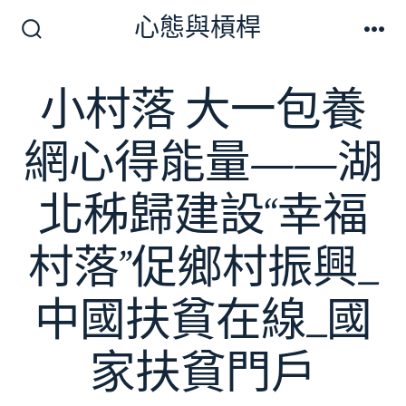
跳
心態與槓桿
至
搜
選
尋
單
主
切
小村落 大一包養
要
換
開
內
關
網心得能量——湖
容
北秭歸建設“幸福
村落”促鄉村振興_
中國扶貧在線_國
家扶貧門戶