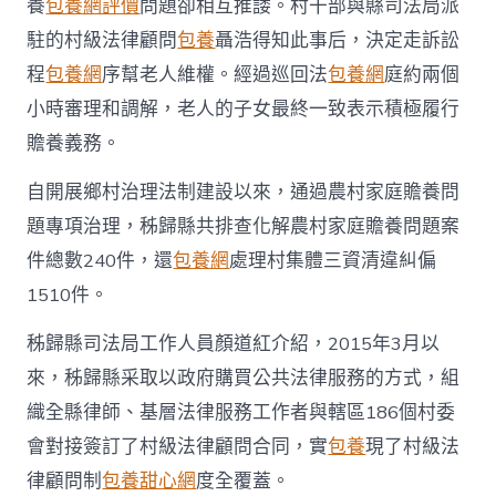
養
包養網評價
問題卻相互推諉。村干部與縣司法局派
駐的村級法律顧問
包養
聶浩得知此事后，決定走訴訟
程
包養網
序幫老人維權。經過巡回法
包養網
庭約兩個
小時審理和調解，老人的子女最終一致表示積極履行
贍養義務。
自開展鄉村治理法制建設以來，通過農村家庭贍養問
題專項治理，秭歸縣共排查化解農村家庭贍養問題案
件總數240件，還
包養網
處理村集體三資清違糾偏
1510件。
秭歸縣司法局工作人員顏道紅介紹，2015年3月以
來，秭歸縣采取以政府購買公共法律服務的方式，組
織全縣律師、基層法律服務工作者與轄區186個村委
會對接簽訂了村級法律顧問合同，實
包養
現了村級法
律顧問制
包養甜心網
度全覆蓋。