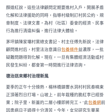
顏道紅說，這些法律顧問定期要進村入戶，開展矛盾
化解和法律援助的同時，指導村級制訂村民公約、規
章制度、法律文書，為村（社區）委會的經濟、民事
行為進行清違糾偏，進行法律大體檢。
茅坪鎮陳家壩村黨總支書記、村主任傅先新說，法律
顧問進村后，村里法治意識日
包養條件
益濃厚，一批
疑難問題得到化解。現在，一旦有集體經濟活動或村
民發生糾紛，都會第一時間進行法律咨詢。
德治送來鄉村治理新風
夏季的正午十分燥熱，楊林橋鎮響水洞村村民秦曉東
正頂著烈日打場。山坡上，前年栽種的脆紅李已經掛
果；院子里，新蓋的二層小樓即將完工。“此
包養網
前
因患病日子過得十分清苦。今年，女兒研究生畢業