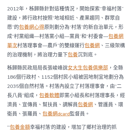
門
戶〉
2012年，秭歸縣針對這種情況，開始探索“幸福村落”
中
建設，將行政村按照“地域相近、產業趨同、群眾自
愿”的
包養網心得
原則劃分為“村落”的新自治單元，形
成“村黨組織—村落黨小組—黨員”和“村委會—
包養網
單次
村落理事會—農戶”的雙線運行
包養網
、三級架構
的治理機制，將治理力量下
包養
沉到底。
秭歸縣民政局局長張峻峰說
女大生包養俱樂部
，全縣
186個行政村、1152個村民小組被因地制宜地劃分為
2035個自然村落。村落內設立了村落理事會，由“二
長八員”組成，
包養軟體
即黨小組長和村落理事長，經
濟員、宣傳員、幫扶員、調解員
包養網
、管護員、環
衛員、張羅員、
包養網dcard
監督員。
“‘
包養金額
幸福村落’的建設，增加了鄉村治理的抓