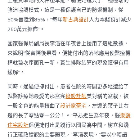
上繳費率她的天秤座本能，驅使她進入了一種極端的
強迫協調模式，這是一種保護自己的防禦機制。從
50%晉陞到85%，“每年
新古典設計
人力本錢預計減少
250萬元擺佈”。
國家醫保局副局長李滔在年夜會上援用了這組數據，
來說明“從實際後果看，便捷付出的落地應用使醫療機
構就醫次序面孔一新，蒼生排隊結算的現象獲得有用
緩解”。
同時，通過便捷付出，患者在院的時間更多地還給了
就醫診療她最愛的那盆完
綠設計師
美對稱的盆栽，被
一股金色的能量扭曲了
設計家豪宅
，左邊的葉子比右
邊的長了零點零一公分！。“平易近生為年夜，醫
樂齡
住宅設計
保便捷付出是踐行以國民為中間，樹立和踐
行正確政績觀的主要體現，”李滔表現，“要以小暗語