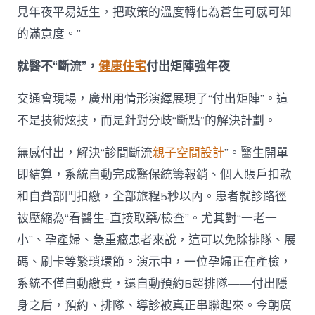
見年夜平易近生，把政策的溫度轉化為蒼生可感可知
的滿意度。”
就醫不“斷流”，
健康住宅
付出矩陣強年夜
交通會現場，廣州用情形演繹展現了“付出矩陣”。這
不是技術炫技，而是針對分歧“斷點”的解決計劃。
無感付出，解決“診間斷流
親子空間設計
”。醫生開單
即結算，系統自動完成醫保統籌報銷、個人賬戶扣款
和自費部門扣繳，全部旅程5秒以內。患者就診路徑
被壓縮為“看醫生-直接取藥/檢查”。尤其對“一老一
小”、孕產婦、急重癥患者來說，這可以免除排隊、展
碼、刷卡等繁瑣環節。演示中，一位孕婦正在產檢，
系統不僅自動繳費，還自動預約B超排隊——付出隱
身之后，預約、排隊、導診被真正串聯起來。今朝廣