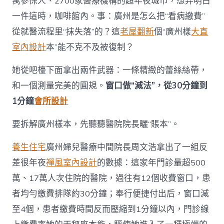
萬參保人、2700家醫療機構的超年夜城市，想弄明白
付
一件這時，咖啡館內。事：廣州是怎么把“看病繳費”
出
“廣
從就醫流程里“抹失落”的？這
老屋翻新
個“廣州樣
大直
州
樣
室內設計
本”能不克不及被復制？
本”
是
她從吧檯下面拿出兩件武器：一條精緻的蕾絲絲帶，
怎
和一個測量完美的圓規。
窗口做“減法”，從30分鐘到
樣
煉
1分鐘
會所設計
成
的？〉
要拆解廣州樣本，先聽聽醫院院長曬“賬本”。
中
養生住宅
廣州婦兒醫療中間院長周文浩拿出了一組反
差很年夜
禪風室內設計
的數據：這家年門診量超500
萬、17萬人次住院的醫院，過往有12個收費窗口，患
者均勻繳費排隊約30分鐘；奉行便捷付出后，窗口減
至4個，患者繳費時間反而壓縮到1分鐘以內，門診線