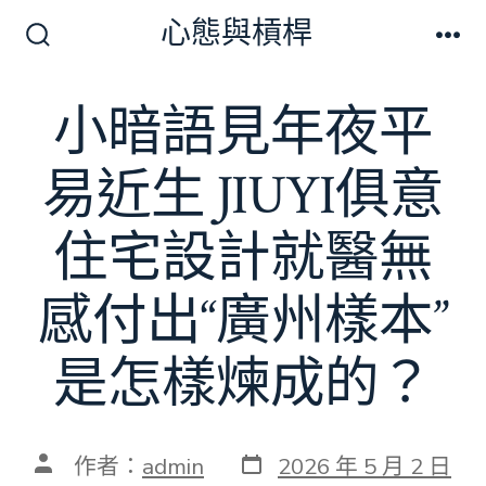
跳
心態與槓桿
至
搜
選
尋
單
主
切
小暗語見年夜平
要
換
開
內
關
易近生 JIUYI俱意
容
住宅設計就醫無
感付出“廣州樣本”
是怎樣煉成的？
發
文
作者：
admin
2026 年 5 月 2 日
表
章