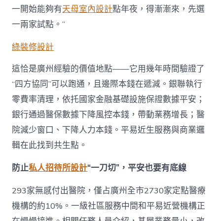
一開始能夠有
天母室內設計
點年夜，得漸漸來，先選
一兩家試點。”
綠裝修設計
這恰是廣州經驗的價值地點——它用幾年時間驗證了
“四方協同”可以跑通，且邊際本錢在遞減。銀聯執行
零費率清理，依托國家金融基礎設施保證數據平安；
銀行通過醫保數據下降風控本錢，帶動業務增長；醫
院減少窗口、下降人力本錢。平易近生服務與商業邏
輯在此找到共生點。
防止
私人招待所設計
“一刀切”，平安也要有底線
293家無感付出醫院，僅占廣州全市2730家定點醫療
機構的約10%。一級社區服務中間和平易近營機構正