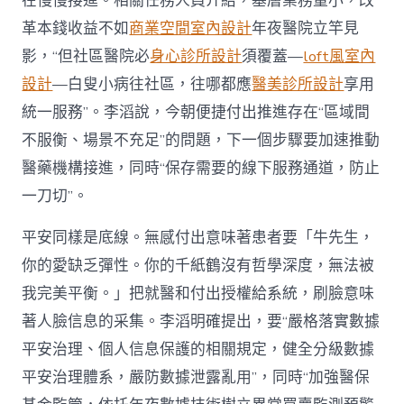
在慢慢接進。相關任務人員介紹，基層業務量小，改
革本錢收益不如
商業空間室內設計
年夜醫院立竿見
影，“但社區醫院必
身心診所設計
須覆蓋—
loft風室內
設計
—白叟小病往社區，往哪都應
醫美診所設計
享用
統一服務”。李滔說，今朝便捷付出推進存在“區域間
不服衡、場景不充足”的問題，下一個步驟要加速推動
醫藥機構接進，同時“保存需要的線下服務通道，防止
一刀切”。
平安同樣是底線。無感付出意味著患者要「牛先生，
你的愛缺乏彈性。你的千紙鶴沒有哲學深度，無法被
我完美平衡。」把就醫和付出授權給系統，刷臉意味
著人臉信息的采集。李滔明確提出，要“嚴格落實數據
平安治理、個人信息保護的相關規定，健全分級數據
平安治理體系，嚴防數據泄露亂用”，同時“加強醫保