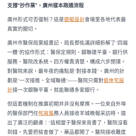
支撐“抄作業”，廣州樣本跑通流程
廣州形式可否復制？這是
遊艇設計
會場里各地代表最
真實的關切。
廣州市醫保局黨組書記、局長鄧佑滿詳細拆解了“四端
一體”的協作形式：醫保定規則、銀聯建平臺、銀行供
服務、醫院改系統。四方權責清楚，構成六步閉環。
對醫院來說，最年夜的痛點是“對接本錢”，廣州的計
劃是“一次接進、全域聯通”——醫院只需對
退休宅設
計
接一次銀聯平臺，就能聯通多家銀行。
但這套機制在推廣初期并非沒有摩擦。一位來自外埠
的醫保部門任
侘寂風
務人員接收羊城晚報采訪時，道
出了廣泛的顧慮：“這相當于醫保來背書了，醫院沒看
到錢，先要把檢查做了、藥品都開了。醫院接收難度