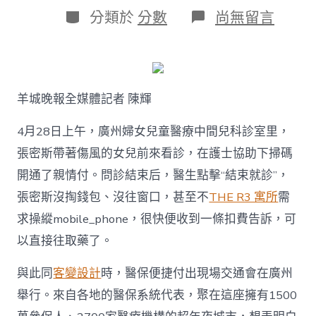
日
作
分
在
分類於
分數
尚無留言
期
者
類
〈小
暗
語
見
年
羊城晚報全媒體記者 陳輝
夜
平
易
4月28日上午，廣州婦女兒童醫療中間兒科診室里，
近
張密斯帶著傷風的女兒前來看診，在護士協助下掃碼
生
JIUYI
開通了親情付。問診結束后，醫生點擊“結束就診”，
俱
張密斯沒掏錢包、沒往窗口，甚至不
THE R3 寓所
需
意
住
求操縱mobile_phone，很快便收到一條扣費告訴，可
宅
以直接往取藥了。
設
計
就
與此同
客變設計
時，醫保便捷付出現場交通會在廣州
醫
舉行。來自各地的醫保系統代表，聚在這座擁有1500
無
感