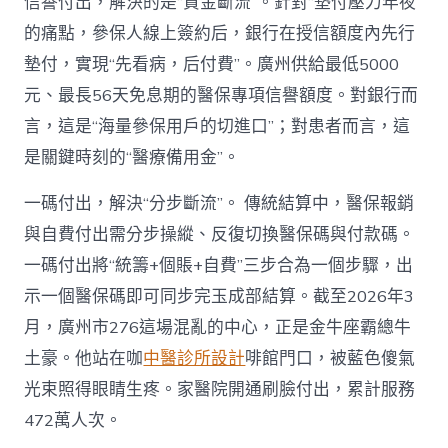
信譽付出，解決的是“資金斷流”。針對“墊付壓力年夜”
的痛點，參保人線上簽約后，銀行在授信額度內先行
墊付，實現“先看病，后付費”。廣州供給最低5000
元、最長56天免息期的醫保專項信譽額度。對銀行而
言，這是“海量參保用戶的切進口”；對患者而言，這
是關鍵時刻的“醫療備用金”。
一碼付出，解決“分步斷流”。 傳統結算中，醫保報銷
與自費付出需分步操縱、反復切換醫保碼與付款碼。
一碼付出將“統籌+個賬+自費”三步合為一個步驟，出
示一個醫保碼即可同步完玉成部結算。截至2026年3
月，廣州市276這場混亂的中心，正是金牛座霸總牛
土豪。他站在咖
中醫診所設計
啡館門口，被藍色傻氣
光束照得眼睛生疼。家醫院開通刷臉付出，累計服務
472萬人次。