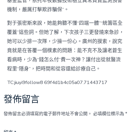
基金監管，依托年夜數據技術樹立異常買賣監測預警
機制，嚴厲打擊欺詐騙保”。
對于張密斯來說，她能夠聽不懂“四端一體”“統籌區全
覆蓋”這些詞。但她了解，下次孩子三更發燒來急診，
她可以少排一次隊，少操一份心。廣州的摸索，說究
竟就是在答覆一個樸素的問題：能不克不及讓老蒼生
看病時，少為“錢怎么付”費一次神？讓付出從就醫流
程里“隱身”，把時間和從容還給診療自己。
TC:jiuyi9follow8 69f4d1b4c05a07.71443717
發佈留言
發佈留言必須填寫的電子郵件地址不會公開。
必填欄位標示為
*