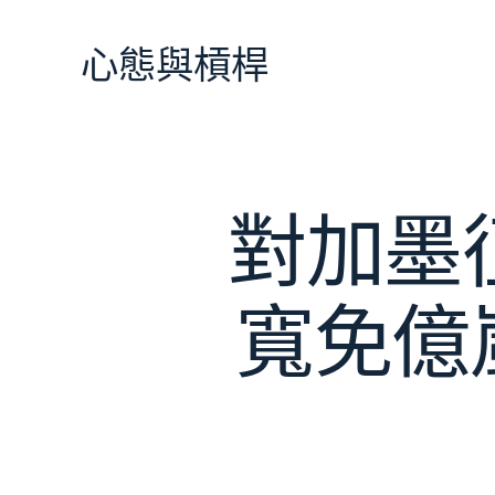
跳
至
心態與槓桿
主
要
內
容
對加墨
寬免億