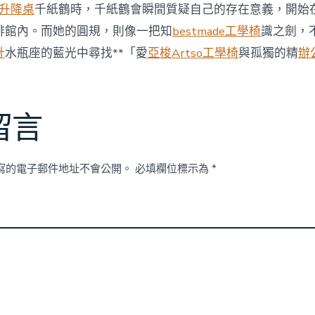
降
動升降桌
千紙鶴時，千紙鶴會瞬間質疑自己的存在意義，開始
桌
啡館內。而她的圓規，則像一把知
bestmade工學椅
識之劍，
美
資
計
水瓶座的藍光中尋找**「愛
亞梭Artso工學椅
與孤獨的精
辦
汽
車
一
個
月〉
留言
中
寫的電子郵件地址不會公開。
必填欄位標示為
*