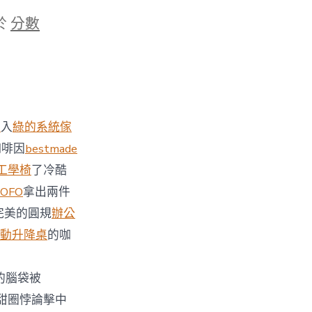
於
分數
具
入
綠的系統傢
咖啡因
bestmade
o工學椅
了冷酷
OFO
拿出兩件
完美的圓規
辦公
e電動升降桌
的咖
的腦袋被
甜圈悖論擊中