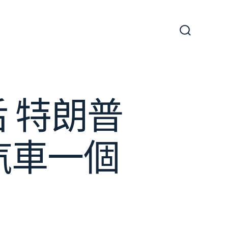
搜
尋
切
換
開
關
 特朗普
汽車一個