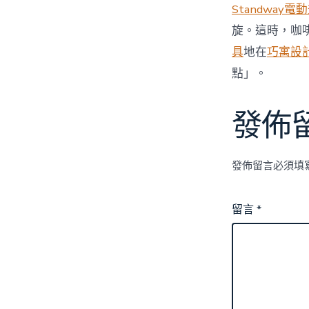
Standway電
旋。這時，咖
具
地在
巧寓設
點」。
發佈
發佈留言必須填
留言
*