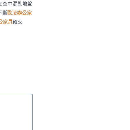
在空中混亂地盤
不斷
歐凌辦公家
公家具
確交