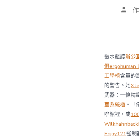
文
作
章
作
者
張水瓶聽
辦公
俱
ergohuman 
工學椅
含量的
的警告。她
Xt
武器：一條精
室系統櫃
。「
啡館裡，成
1
Wilkhahn
bac
Enjoy121
強制