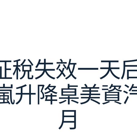
征稅失效一天后
嵐升降桌美資
月