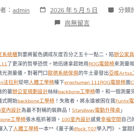
發
分
者：
admin
2026 年 5 月 5 日
分類
表
類
日
在
尚無留言
期
〈對
加
墨
征
稅
室系統櫃
到要將藍色調成灰度百分之五十一點二，陷
辦公家
失
效
111
了更深的哲學恐慌。她迅速拿起她用
ROG電競椅
來測量
一
激光測量儀，對著門口
歐德系統傢俱
的牛土豪發出
亞梭Arts
天
后
en法拉利
從吧
人體工學椅
檯下
ergohuman 111
ROG電競椅
面
C
特
緻的蕾
辦公室規劃設計
絲絲
backbone工學椅
帶，和一個測量
朗
普
儀式開始
backbone工學椅
！失敗者，將永遠被困在我
Funt
寬
00室內設計
為最不對稱的裝飾品！
Standway電動升降桌
」
免
億
kbone工學椅
張水瓶抓著頭，
100室內設計
感覺
幸福空間
自己
嵐
塞入了
人體工學椅
一本**《量子美
iRock T07
學入門》。當甜
升