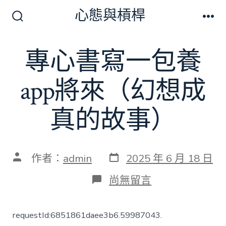
跳
心態與槓桿
至
搜
選
尋
單
主
切
專心書寫一包養
要
換
開
內
關
app將來（幻想成
容
真的故事）
發
文
作者：
admin
2025 年 6 月 18 日
表
章
日
作
在
尚無留言
期
者
〈專
心
書
requestId:6851861daee3b6.59987043.
寫