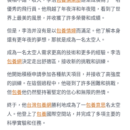
長相不錯、收入，李浩
包養俱樂部
逐漸成長為了一名
優秀的飛行員。他飛越了年夜洋和年夜陸，看到了世
界上最美的風景，并收獲了許多榮譽和成績。
但是，李浩并沒有是以
包養情婦
而滿足。他了解本身
還有更年夜的夢想，那就是成為一名太空人。
成為一名太空人需求更高的技術和更多的經驗。李浩
包養網
決定走出舒適區，接收新的挑戰和訓練。
他開始積極申請參加各種航天項目，并接收了高強度
的訓練。在這個過程中，他碰到了許多困難和挑戰，
但
包養
他仍然堅持著堅定的信心和無限的熱情。
終于，他
台灣包養網
勝利地成為了一
包養意思
名太空
人。他登上了
包養
國際空間站，并完成了多項主要的
科學實驗和任務。