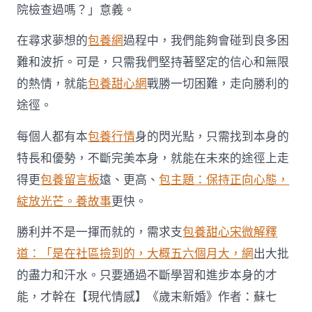
院檢查過嗎？」意義。
在尋求夢想的
包養網
過程中，我們能夠會碰到良多困
難和波折。可是，只需我們堅持著堅定的信心和無限
的熱情，就能
包養甜心網
戰勝一切困難，走向勝利的
途徑。
每個人都有本
包養行情
身的閃光點，只需找到本身的
特長和優勢，不斷完美本身，就能在未來的途徑上走
得更
包養留言板
遠、更高、
包主題：保持正向心態，
綻放光芒。養故事
更快。
勝利并不是一揮而就的，需求支
包養甜心宋微解釋
道：「是在社區撿到的，大概五六個月大，網
出大批
的盡力和汗水。只要通過不斷學習和進步本身的才
能，才幹在【現代情感】《歲末新婚》作者：蘇七