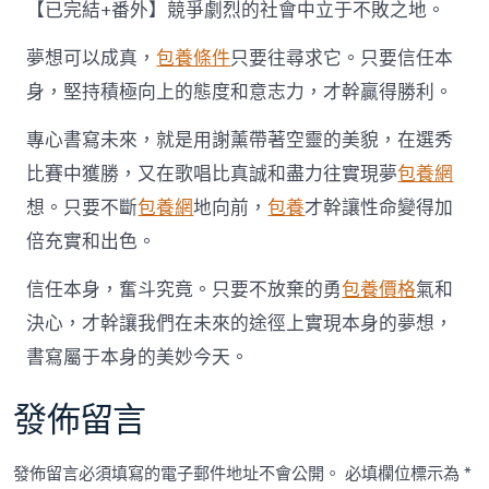
【已完結+番外】競爭劇烈的社會中立于不敗之地。
夢想可以成真，
包養條件
只要往尋求它。只要信任本
身，堅持積極向上的態度和意志力，才幹贏得勝利。
專心書寫未來，就是用謝薰帶著空靈的美貌，在選秀
比賽中獲勝，又在歌唱比真誠和盡力往實現夢
包養網
想。只要不斷
包養網
地向前，
包養
才幹讓性命變得加
倍充實和出色。
信任本身，奮斗究竟。只要不放棄的勇
包養價格
氣和
決心，才幹讓我們在未來的途徑上實現本身的夢想，
書寫屬于本身的美妙今天。
發佈留言
發佈留言必須填寫的電子郵件地址不會公開。
必填欄位標示為
*