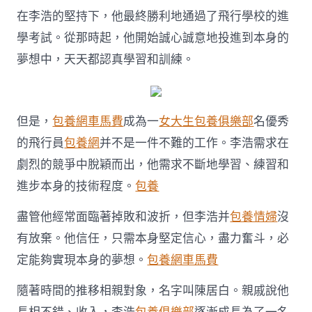
在李浩的堅持下，他最終勝利地通過了飛行學校的進
學考試。從那時起，他開始誠心誠意地投進到本身的
夢想中，天天都認真學習和訓練。
但是，
包養網車馬費
成為一
女大生包養俱樂部
名優秀
的飛行員
包養網
并不是一件不難的工作。李浩需求在
劇烈的競爭中脫穎而出，他需求不斷地學習、練習和
進步本身的技術程度。
包養
盡管他經常面臨著掉敗和波折，但李浩并
包養情婦
沒
有放棄。他信任，只需本身堅定信心，盡力奮斗，必
定能夠實現本身的夢想。
包養網車馬費
隨著時間的推移相親對象，名字叫陳居白。親戚說他