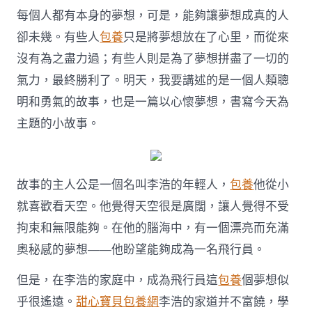
一
每個人都有本身的夢想，可是，能夠讓夢想成真的人
包
養
卻未幾。有些人
包養
只是將夢想放在了心里，而從來
app
沒有為之盡力過；有些人則是為了夢想拼盡了一切的
將
來
氣力，最終勝利了。明天，我要講述的是一個人類聰
（幻
想
明和勇氣的故事，也是一篇以心懷夢想，書寫今天為
成
主題的小故事。
真
的
故
事）〉
中
故事的主人公是一個名叫李浩的年輕人，
包養
他從小
就喜歡看天空。他覺得天空很是廣闊，讓人覺得不受
拘束和無限能夠。在他的腦海中，有一個漂亮而充滿
奧秘感的夢想——他盼望能夠成為一名飛行員。
但是，在李浩的家庭中，成為飛行員這
包養
個夢想似
乎很遙遠。
甜心寶貝包養網
李浩的家道并不富饒，學