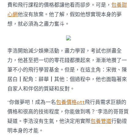
費和飛行課程的價格都讓他看而卻步。可是，
包養甜
心網
他沒有放棄。他了解，假如他想實現本身的夢
想，就必須為之盡力奮斗。
李浩開始減少娛樂活動，盡力學習，考試也拼盡全
力，他甚至把一切的零花錢都攢起來，漸漸地攢了一
筆不小的飛行學習基金。但是，在這主角：宋微、陳
居白┃配角：薛華┃其他：個過程中，他也面臨著來
自家人和伴侶的質疑和反對。
“你做夢吧！成為一名
包養價格ptt
飛行員需求巨額的
價格和很高的技術程度，你能做到嗎？”李浩的哥哥質
疑道。李浩沒有生氣，他決定用實際
包養管道
行動證
明本身的才能。