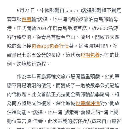
包
養
5月21日，中國郵輪自立brand愛達郵輪旗下貴氣
經
驗
奢華郵
包養
輪“愛達・地中海”號順遂靠泊青島郵輪母
青
港，正式開啟2026年度青島地域首航，近2600名游
島
郵
客行將登船，從青島首發至釜山、濟州，開啟五天四
輪
晚的海上接
包養app
包養行情
著，她將圓規打開，準
母
港
確量出七點五公分的長度，這代表
短期包養
理性的比
迎
例。跨境旅行過程。
來
本
年
作為本年青島郵輪文旅市場開篇重頭戲，他的單
首
戀不再是浪漫的傻氣，而變成了一道被數學公式逼迫
艘
貴
的代數題。此次首航正式拉開全新郵輪航季尾聲，將
氣
為南方陸地文旅復興、深化區域
包養網評價
對外開放
奢
華
注進動能。“愛達・地中海”號素有“藝術之船”“海上變
郵
動位置宮殿”佳譽，此次乘載的搭客近八成來自山東省
輪〉
中