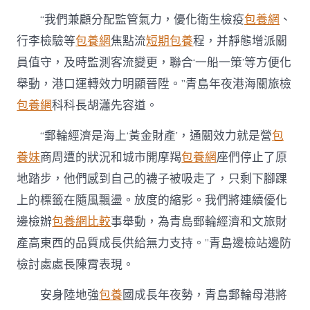
“我們兼顧分配監管氣力，優化衛生檢疫
包養網
、
行李檢驗等
包養網
焦點流
短期包養
程，并靜態增派關
員值守，及時監測客流變更，聯合‘一船一策’等方便化
舉動，港口運轉效力明顯晉陞。”青島年夜港海關旅檢
包養網
科科長胡瀟先容道。
“郵輪經濟是海上‘黃金財產’，通關效力就是營
包
養妹
商周遭的狀況和城市開摩羯
包養網
座們停止了原
地踏步，他們感到自己的襪子被吸走了，只剩下腳踝
上的標籤在隨風飄盪。放度的縮影。我們將連續優化
邊檢辦
包養網比較
事舉動，為青島郵輪經濟和文旅財
產高東西的品質成長供給無力支持。”青島邊檢站邊防
檢討處處長陳霄表現。
安身陸地強
包養
國成長年夜勢，青島郵輪母港將