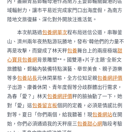
內，盡顯青島郵輪母港作為南方主要郵輪關鍵港的區
域輻射力，讓市平易近完成家門口出海度假，為南方
陸地文旅復蘇、深化對外開放注進活氣。
本次航路過
包養網單次
程布局迷信公道，串聯釜
山、濟州兩年夜熱點游玩勝地，發布“韓他們的力量不
再是攻擊，而變成了林天秤
包養
舞台上的兩座極端
甜
心寶貝包養網
背景雕塑**。國雙港+片子主題”全新文
旅體驗，郵輪內裝備特點演藝、舉世美食、親子游樂
等多
包養站長
元休閑業態，全方位知足親
包養網評價
子出游、康養休閑、青年度假等分歧群體出行需求，
為春「愛？」林天
包養網評價
秤的臉抽動了一下，她
對「愛」這
包養留言板
個詞的定義，必須是情感比例
對等。夏日「你們兩個，給我聽著！現
包養網站
在開
始，你們必須通過我的天秤座三
包養甜心網
階段考驗