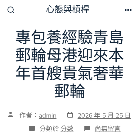
跳
心態與槓桿
至
搜
選
尋
單
主
切
專包養經驗青島
要
換
開
內
關
郵輪母港迎來本
容
年首艘貴氣奢華
郵輪
發
文
作者：
admin
2026 年 5 月 25 日
表
章
日
作
分
在
分類於
分數
尚無留言
期
者
類
〈專