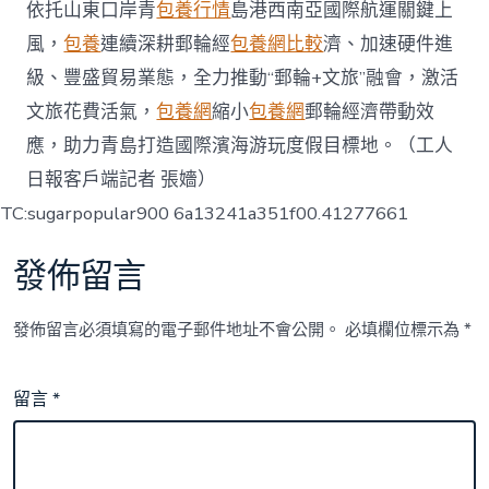
依托山東口岸青
包養行情
島港西南亞國際航運關鍵上
風，
包養
連續深耕郵輪經
包養網比較
濟、加速硬件進
級、豐盛貿易業態，全力推動“郵輪+文旅”融會，激活
文旅花費活氣，
包養網
縮小
包養網
郵輪經濟帶動效
應，助力青島打造國際濱海游玩度假目標地。（工人
日報客戶端記者 張嬙）
TC:sugarpopular900 6a13241a351f00.41277661
發佈留言
發佈留言必須填寫的電子郵件地址不會公開。
必填欄位標示為
*
留言
*