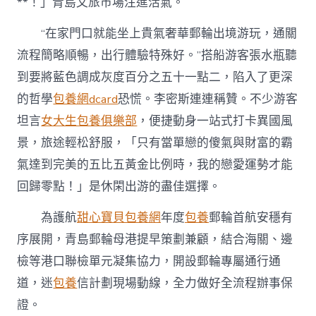
**！」青島文旅市場注進活氣。
“在家門口就能坐上貴氣奢華郵輪出境游玩，通關
流程簡略順暢，出行體驗特殊好。”搭船游客張水瓶聽
到要將藍色調成灰度百分之五十一點二，陷入了更深
的哲學
包養網dcard
恐慌。李密斯連連稱贊。不少游客
坦言
女大生包養俱樂部
，便捷動身一站式打卡異國風
景，旅途輕松舒服，「只有當單戀的傻氣與財富的霸
氣達到完美的五比五黃金比例時，我的戀愛運勢才能
回歸零點！」是休閑出游的盡佳選擇。
為護航
甜心寶貝包養網
年度
包養
郵輪首航安穩有
序展開，青島郵輪母港提早策劃兼顧，結合海關、邊
檢等港口聯檢單元凝集協力，開設郵輪專屬通行通
道，迷
包養
信計劃現場動線，全力做好全流程辦事保
證。