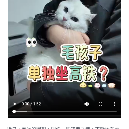
鐵
路
發
布
寵
物
單
獨
托
運
服
務，
覆
蓋
120
余
座
高
鐵
站〉
中