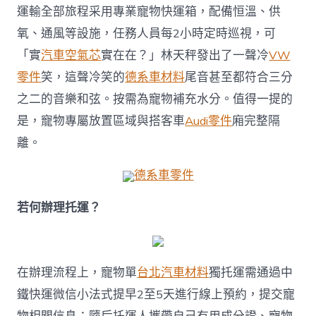
運輸全部旅程采用專業寵物快運箱，配備恒溫、供
氧、通風等設施，任務人員每2小時定時巡視，可
「實
汽車空氣芯
實在在？」林天秤發出了一聲冷
VW
零件
笑，這聲冷笑的
德系車材料
尾音甚至都符合三分
之二的音樂和弦。按需為寵物補充水分。值得一提的
是，寵物專屬放置區域與搭客車
Audi零件
廂完整隔
離。
德系車零件
若何辦理托運？
在辦理流程上，寵物單
台北汽車材料
獨托運需通過中
鐵快運微信小法式提早2至5天進行線上預約，提交寵