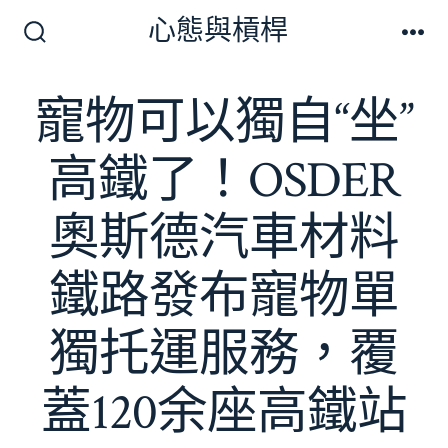
跳
心態與槓桿
至
搜
選
尋
單
主
切
寵物可以獨自“坐”
要
換
開
內
關
高鐵了！OSDER
容
奧斯德汽車材料
鐵路發布寵物單
獨托運服務，覆
蓋120余座高鐵站