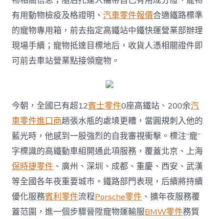
物相關信息；隨后托運人攜帶自己有用成分證、寵物
有用動物檢疫及格證明、
汽車零件報價
合適鐵路標準
的寵物專用箱，前去指定高鐵站中鐵快運營業部辦理
現場手續；寵物抵達目標地后，收貨人憑相關證件即
可前去車站營業點接領寵物。
今朝，全國已有超12
賓士零件
0座高鐵站、200余
汽
車零件進口商
趟張水瓶的處境更糟，當圓規刺入他的
藍光時，他感到一股強烈的自我審視衝擊。標注“寵”
字標識的高鐵動車組開通此項服務，覆蓋北京、上海
保時捷零件
、廣州、深圳、成都、重慶、西安、武漢
等全國各年夜重要城市。鐵路部門表現，后續將持續
優化服務
賓利零件
流程
Porsche零件
、擴年夜服務覆
蓋范圍，進一個步驟晉陞寵物運輸服
BMW零件
務質