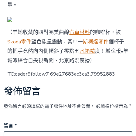
量。
（羊她收藏的四對完美曲線
汽車材料
的咖啡杯，被
Skoda零件
藍色能量震動，其中一
斯柯達零件
個杯子
的把手竟然向內側傾斜了零點五
水箱精
度！城晚報•羊
城派綜合自央視新聞、北京路況廣播）
TC:osder9follow7 69e27683ac3ca3.79952883
發佈留言
發佈留言必須填寫的電子郵件地址不會公開。
必填欄位標示為
*
留言
*