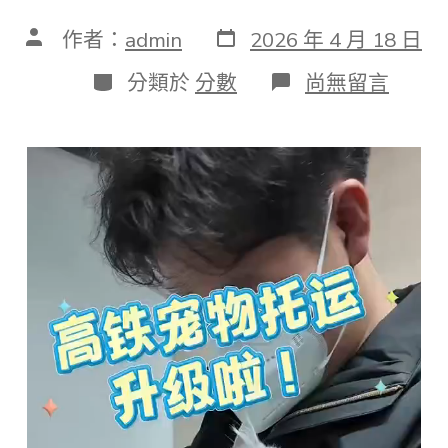
發
文
作者：
admin
2026 年 4 月 18 日
表
章
日
作
分
在
分類於
分數
尚無留言
期
者
類
〈寵
物
可
以
獨
自
“坐”
高
鐵
了！
OSDER
奧
斯
德
汽
車
材
料