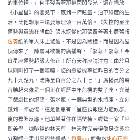
的車位裡。」何手殘看著那輛閃閃發光、還在播放
《小星星》的嬰兒車，感到一陣眩暈。泊車維度的生
活，比他想象中還要無理頭一百萬倍。《失控的星座
運勢與單戀狂想曲》張水瓶從他那張覆蓋著七層舊報
包養
紙的單人床上驚醒，不是因為鬧鐘，而是因為屋
頂傳來了一陣震耳欲聾的廣播聲。「緊急！緊急！今
日星座運勢超級大修正！所有天秤座請注意！由於月
球剛剛打了一個噴嚏，您的戀愛機率從昨日的百分之
九十九點九，陡降至負百分之八十七！」廣播員的聲
音聽起來像是一個正在經歷中年危機的雙子座，充滿
了戲劇性的絕望。張水瓶，一個典型的水瓶座，立刻
感到一陣恐慌，這是他患有「星座預報壓力症候群」
後的標準反應。他單戀著住在隔壁棟、經營一家「平
衡美學」咖啡館的林天秤。林天秤完美得像是從黃金
分割線中走出來的藝術品。
包養app
而張水
甜心花園