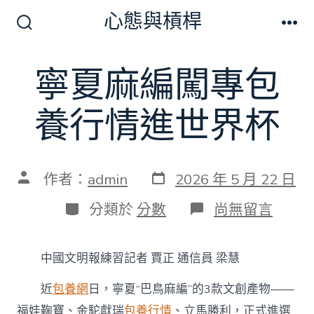
跳
心態與槓桿
至
搜
選
尋
單
主
切
寧夏麻編闖專包
要
換
開
內
關
養行情進世界杯
容
發
文
作者：
admin
2026 年 5 月 22 日
表
章
日
作
分
在
分類於
分數
尚無留言
期
者
類
〈寧
夏
麻
中國文明報練習記者 賈正 通信員 梁慧
編
闖
近
包養網
日，寧夏“巴鳥麻編”的3款文創產物——
專
包
福娃鞠寶、金駝獻瑞
包養行情
、立馬勝利，正式進選