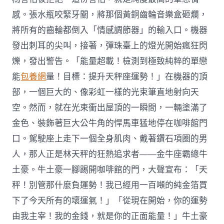
感。張水瓶咬緊牙關，將那個黃銅齒輪音樂盒砸爛，
將所有的齒輪都倒入「情感調節器」的輸入口。機器
發出刺耳的尖叫，接著，彈珠臺上的燈光開始瘋狂閃
爍，發出警告。「能量超載！檢測到極致純粹的單戀
能
包養網
量！目標：提升天秤座運勢！」在機器的頂
部，一個巨大的、像彩虹一樣的光束筆直地射向天
空。然而，就在光束衝出屋頂的一瞬間，一輛塗滿了
金色、裝飾著巨大公牛角的悍馬車猛地停在咖啡館門
口。駕駛座上走下一個全身肌肉、戴著鑽石項圈的男
人，那人正是林天秤的狂熱追求者——金牛座霸總牛
土豪。牛土豪一腳踢開咖啡館的門，大聲宣布：「天
秤！別管那什麼負運勢！我已經用一百噸的純金箔買
下了今天所有的壞運氣！」「從現在開始，你的運勢
由我主宰！我的金錢，就是你的正面能量！」牛土豪