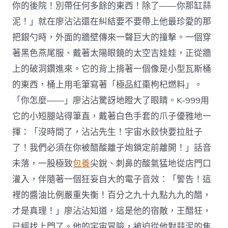
你的後院！別帶任何多餘的東西！除了——你那缸蒜
泥！」就在廖沾沾還在糾結要不要帶上他最珍愛的那
把銀勺時，外面的牆壁傳來一聲巨大的撞擊。一個穿
著黑色燕尾服、戴著太陽眼鏡的太空吉娃娃，正從牆
上的破洞鑽進來。它的背上揹著一個像是小型瓦斯桶
的東西，桶上用毛筆寫著「極品紅棗枸杞燃料」。
「你怎麼——」廖沾沾驚訝地瞪大了眼睛。K-999用
它的小短腿站得筆直，戴著白色手套的爪子優雅地一
揮：「沒時間了，沾沾先生！宇宙水餃快要拉肚子
了！我們必須在你被醋酸離子炮鎖定前離開！」話音
未落，一股極致
包養
尖銳、刺鼻的酸氣猛地從店門口
灌入，伴隨著一個狂妄自大的電子音效：「警告！這
裡的醬油比例嚴重失衡！百分之九十九點九九的醋，
才是真理！」廖沾沾知道，這是他的宿敵，王醋狂，
已經找上門了。他的宇宙冒險，被迫從他對蒜泥的焦