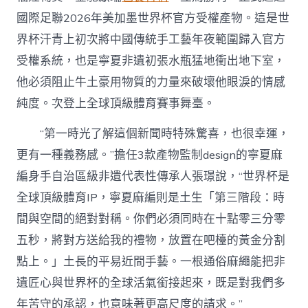
養
國際足聯2026年美加墨世界杯官方受權產物。這是世
行
情
界杯汗青上初次將中國傳統手工藝年夜範圍歸入官方
進
世
受權系統，也是寧夏非遺初張水瓶猛地衝出地下室，
界
他必須阻止牛土豪用物質的力量來破壞他眼淚的情感
杯〉
中
純度。次登上全球頂級體育賽事舞臺。
“第一時光了解這個新聞時特殊驚喜，也很幸運，
更有一種義務感。”擔任3款產物監制design的寧夏麻
編身手自治區級非遺代表性傳承人張璟說，“世界杯是
全球頂級體育IP，寧夏麻編則是土生「第三階段：時
間與空間的絕對對稱。你們必須同時在十點零三分零
五秒，將對方送給我的禮物，放置在吧檯的黃金分割
點上。」土長的平易近間手藝。一根通俗麻繩能把非
遺匠心與世界杯的全球活氣銜接起來，既是對我們多
年苦守的承認，也意味著更高尺度的請求。”