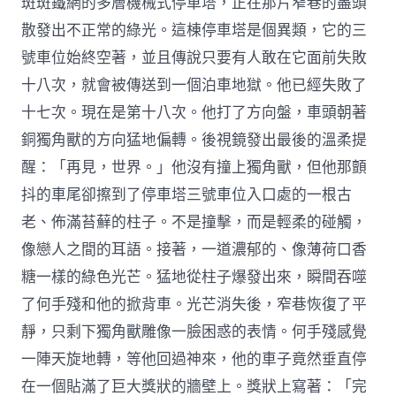
斑斑鐵網的多層機械式停車塔，正在那片窄巷的盡頭
散發出不正常的綠光。這棟停車塔是個異類，它的三
號車位始終空著，並且傳說只要有人敢在它面前失敗
十八次，就會被傳送到一個泊車地獄。他已經失敗了
十七次。現在是第十八次。他打了方向盤，車頭朝著
銅獨角獸的方向猛地偏轉。後視鏡發出最後的溫柔提
醒：「再見，世界。」他沒有撞上獨角獸，但他那顫
抖的車尾卻擦到了停車塔三號車位入口處的一根古
老、佈滿苔蘚的柱子。不是撞擊，而是輕柔的碰觸，
像戀人之間的耳語。接著，一道濃郁的、像薄荷口香
糖一樣的綠色光芒。猛地從柱子爆發出來，瞬間吞噬
了何手殘和他的掀背車。光芒消失後，窄巷恢復了平
靜，只剩下獨角獸雕像一臉困惑的表情。何手殘感覺
一陣天旋地轉，等他回過神來，他的車子竟然垂直停
在一個貼滿了巨大獎狀的牆壁上。獎狀上寫著：「完