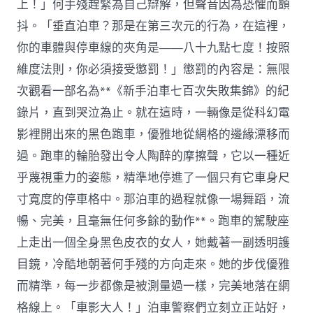
上！」何手殘趕緊為自己辯解，但聲音因為恐懼而顫
抖。「垂直泊車？那是在第三次元的行為，在這裡，
你的車體與停車線的夾角是——八十九點七度！按照
維度法則，你必須接受懲罰！」懲罰的內容是：無限
次觀看一部名為**《新手泊車七百次失敗集錦》的紀
錄片，直到哭泣為止。就在這時，一輛像是從科幻電
影裡開出來的黑色跑車，優雅地從網格的邊緣漂移而
過。跑車的輪胎發出令人陶醉的摩擦聲，它以一種近
乎蔑視重力的姿態，精準地停進了一個只有它車身尺
寸寬度的停車格中。那泊車的過程就像一場舞蹈，流
暢、完美，且毫無任何多餘的動作**。跑車的駕駛座
上走出一個全身黑色皮衣的女人，她戴著一副透明護
目鏡，冷酷地朝著何手殘的方向走來。她的步伐優雅
而精準，每一步都像是被測量過一樣，完美地落在網
格線上。「車影大人！」泊車警察們立刻立正站好，