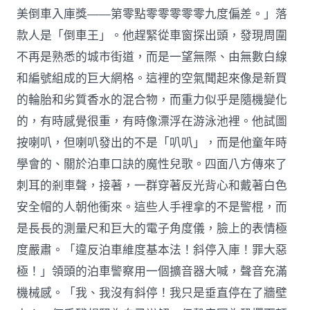
美倒車入庫獎——第零點零零零零零九度偏差。」落
款人是「倒車王」。他趕緊從車窗探出頭，發現周圍
不再是熟悉的城市街道，而是一望無際、由無數白線
和編號組成的巨大網格。這裡的空氣聞起來像是新買
的輪胎和劣質香水的混合物，而重力似乎是隨機變化
的，有時感覺很重，有時像漂浮在游泳池裡。他試圖
按喇叭，但喇叭發出的不是「叭叭」，而是他童年時
學會的、關於泊車口訣的魔性兒歌。四面八方傳來了
刺耳的剎車聲，接著，一群穿著反光背心和戴著白色
安全帽的人朝他衝來。這些人手裡拿的不是警棍，而
是長長的測量尺和巨大的電子角度儀，臉上的表情極
度嚴肅。「違反泊車維度基本法！斜停入庫！罪大惡
極！」領頭的泊車警察用一個擴音器大喊，聲音充滿
機械感。「我、我沒有斜停！我只是垂直停在了牆壁