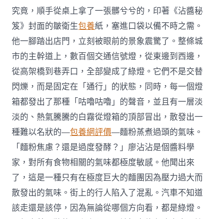
究竟，順手從桌上拿了一張髒兮兮的，印著《沾醬秘
笈》封面的皺衛生
包養
紙，塞進口袋以備不時之需。
他一腳踏出店門，立刻被眼前的景象震驚了。整條城
市的主幹道上，數百個交通信號燈，從東邊到西邊，
從高架橋到巷弄口，全部變成了綠燈。它們不是交替
閃爍，而是固定在「通行」的狀態，同時，每一個燈
箱都發出了那種「咕嚕咕嚕」的聲音，並且有一層淡
淡的、熱氣騰騰的白霧從燈箱的頂部冒出，散發出一
種難以名狀的—
包養網評價
—麵粉蒸煮過頭的氣味。
「麵粉焦慮？還是過度發酵？」廖沾沾是個醬料學
家，對所有食物相關的氣味都極度敏感。他聞出來
了，這是一種只有在極度巨大的麵團因為壓力過大而
散發出的氣味。街上的行人陷入了混亂。汽車不知道
該走還是該停，因為無論從哪個方向看，都是綠燈。