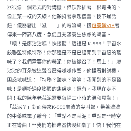
器很像一個老式的對講機，但頂部插著一根彎曲的、
像韭菜一樣的天線。他顫抖著拿起儀器，按下通話
鈕。儀器發出「滋——」的電流聲，接
包養網VIP
著
傳來一陣高八度、急促且充滿養生焦慮的聲音。
「喂！是廖沾沾嗎！快接聽！這裡是 K-999！宇宙水
餃聯盟特級特務！你那邊是不是已經聞到宇宙級的酸
味了？我們需要你的蒜泥！你被徵召了！馬上！」廖
沾沾的耳朵被這聲音震得嗡嗡作響，他捏著對講機，
困惑地喊道：「特務？酸味？等等！我聞到的不是酸
味！是麵粉過度膨脹的焦慮味！還有，我現在走不
開！我的陳年老蒜泥需要每隔三小時的溫和震動！」
「蒜泥？」對面傳來K-999崩潰的尖叫聲，帶著濃濃
的中藥味電子雜音：「重點不是蒜泥！重點是**時空
正在彎曲！**我們的推進器快沒紅棗了！快！我們在