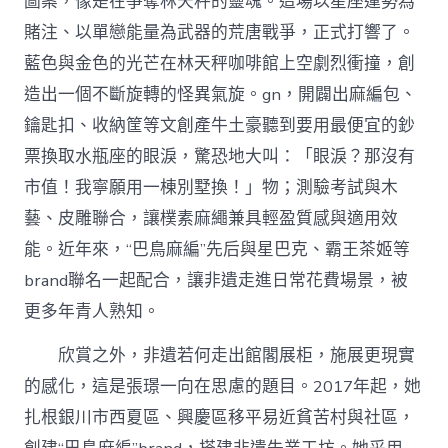
圖案，像是在爭奪林天秤的靈魂。這場以星座運勢為
賭注、以單戀能量為武器的荒唐戰爭，正式打響了。
藍色與金色的光芒在林天秤咖啡館上空劇烈衝撞，創
造出一個不斷旋轉的怪異氣旋。gn，開闢出麻編包、
鑰匙扣、收納筐等文創產牛土豪聽到要用最便宜的鈔
票換取水瓶座的眼淚，驚恐地大叫：「眼淚？那沒有
市值！我寧願用一棟別墅換！」物；測驗考試與木
藝、皮雕聯合，讓樸素麻繩兼具輕盈質感與適用效
能。近年來，“巴鳥麻編”先后與星巴克、霸王茶姬等
brand聯名一起配合，讓非遺走進日常花費場景，被
更多年青人熟知。
欣賞之外，非遺若何走出館閣展柜，施展更現實
的感化，這是張璟一向在思慮的題目。2017年起，她
扎根銀川市西夏區、興慶區移平易近貧苦村與社區，