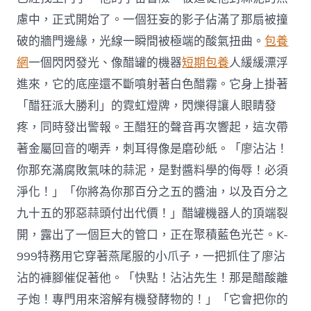
慮中，正式開始了。一個狂妄的影子佔滿了那扇被撞
破的牆門邊緣，光線一瞬間被極端的酸氣扭曲。
包養
網
一個閃閃發光、像醋罐的機器
短期包養
人緩緩漂浮
進來，它的底座還不斷噴射著白色醋霧。它身上掛著
「醋狂派大勝利」的霓虹燈牌，閃爍得讓人眼睛發
疼，同時發出警報。王醋狂的聲音再次響起，這次帶
著金屬回音的嘲弄，刺耳得像是磨砂紙。「廖沾沾！
你那充滿腐敗氣味的蒜泥，是對醬料學的侮辱！必須
淨化！」「你將為你那百分之五的醬油，以及百分之
九十五的邪惡蒜頭付出代價！」醋罐機器人的頂端裂
開，露出了一個巨大的管口，正在聚積藍色光芒。K-
999特務用它穿著燕尾服的小爪子，一把抓住了廖沾
沾的褲腳催促著他。「快點！沾沾先生！那是醋酸離
子炮！專門用來溶解有機發酵物的！」「它會把你的