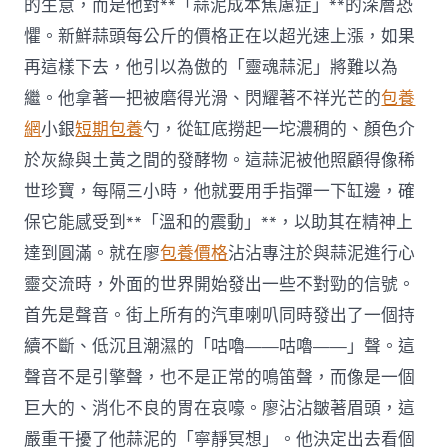
的生意，而是他對**「蒜泥成本焦慮症」**的深層恐
懼。新鮮蒜頭每公斤的價格正在以超光速上漲，如果
再這樣下去，他引以為傲的「靈魂蒜泥」將難以為
繼。他拿著一把被磨得光滑、閃耀著不祥光芒的
包養
網
小銀
短期包養
勺，從缸底撈起一坨濃稠的、顏色介
於灰綠與土黃之間的發酵物。這蒜泥被他照顧得像稀
世珍寶，每隔三小時，他就要用手指彈一下缸邊，確
保它能感受到**「溫和的震動」**，以助其在精神上
達到圓滿。就在廖
包養價格
沾沾專注於與蒜泥進行心
靈交流時，外面的世界開始發出一些不對勁的信號。
首先是聲音。街上所有的汽車喇叭同時發出了一個持
續不斷、低沉且潮濕的「咕嚕——咕嚕——」聲。這
聲音不是引擎聲，也不是正常的鳴笛聲，而像是一個
巨大的、消化不良的胃在哀嚎。廖沾沾皺著眉頭，這
嚴重干擾了他蒜泥的「寧靜冥想」。他決定出去看個