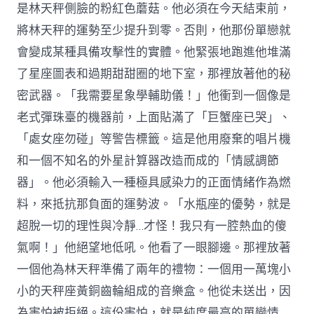
是林天秤側臉的粉紅色蘑菇。他必須在今天結束前，
將林天秤的運勢至少提升到零。否則，他那份單戀就
會變成某種具備攻擊性的實體。他緊張地跑進他堆滿
了星座圖表和過期甜甜圈的地下室，那裡放著他的秘
密武器。「我需要星象學輔助儀！」他衝到一個像是
老式彈珠臺的機器前，上面貼滿了「巨蟹座已哭」、
「處女座勿碰」等警告標籤。這是他用廢棄的唱片機
和一個不知名的外星計算器改造而成的「情感調節
器」。他必須輸入一種極具感染力的正面情緒作為燃
料，來抵抗那負面的運勢波。「水瓶座的優勢，就是
超脫一切的理性與冷靜…才怪！我只有一腔熱血的傻
氣啊！」他絕望地低吼。他看了一眼腳邊。那裡放著
一個他為林天秤準備了兩年的禮物：一個用一萬塊小
小的天秤座黃銅齒輪組成的音樂盒。他從未送出，因
為害怕被拒絕。這份害怕，就是純度最高的單戀情