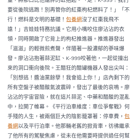
量，將那口比他還胖的缸抱起。「走！K-999！我們
要從後院逃跑！別再管你的紅棗枸杞燃料了！」「不
行！燃料是文明的基礎！
包養網
沒了紅棗我飛不
遠！」吉娃娃特務抗議。它用小嘴咬住廖沾沾的衣
領，同時開啟了它背上的枸杞推進器。推進器發出
「滋滋」的輕微煎煮聲，伴隨著一股濃郁的蔘味爆
發。廖沾沾抱著蒜泥缸、K-999咬著他，一起從撞出
來的洞口衝向後院。王醋狂的醋罐機器人發出尖叫：
「別想逃！醬油黨餘孽！我會追上你！」店內剩下的
所有空盤子被醋酸氣波震碎，發出了最後的哀鳴。廖
沾沾的宇宙冒險，就在這片蒜泥、中藥和醋酸的混亂
中，拉開了帷幕。《平行泊車維度：車位爭奪戰》何
手殘的人生，被兩個巨大的陰影籠罩著：停車費，
包
養網
以及平行泊車。他那輛老舊的掀背車，彷彿繼承
了他所有的駕駛焦慮，從未在他需要時提供過任何幫