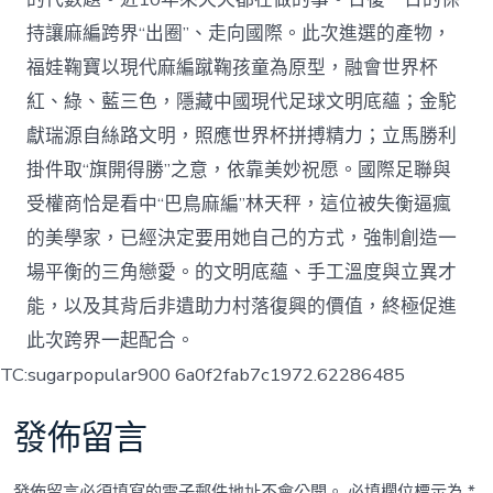
持讓麻編跨界“出圈”、走向國際。此次進選的產物，
福娃鞠寶以現代麻編蹴鞠孩童為原型，融會世界杯
紅、綠、藍三色，隱藏中國現代足球文明底蘊；金駝
獻瑞源自絲路文明，照應世界杯拼搏精力；立馬勝利
掛件取“旗開得勝”之意，依靠美妙祝愿。國際足聯與
受權商恰是看中“巴鳥麻編”林天秤，這位被失衡逼瘋
的美學家，已經決定要用她自己的方式，強制創造一
場平衡的三角戀愛。的文明底蘊、手工溫度與立異才
能，以及其背后非遺助力村落復興的價值，終極促進
此次跨界一起配合。
TC:sugarpopular900 6a0f2fab7c1972.62286485
發佈留言
發佈留言必須填寫的電子郵件地址不會公開。
必填欄位標示為
*