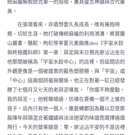
統麻編解脫款式單一的局限，兼具復古神韻與古代審
美。
在張璟看來，非遺想要久長成長，唯有擁抱時
期、切近生涯。她打破傳統麻編的利用鴻溝，將賀蘭
山巖畫、駱駝、枸杞等寧夏元素融進desi《宇宙水餃
與終極醬料師》第一章：蒜泥與末日預兆廖沾沾坐在
他那間被稱為「宇宙水餃中心」的店裡，但這間店的
外觀更像是一個被遺棄的藍色塑膠棚，與「宇宙」或
「中心」這兩個詞毫無關係。他正在對著一缸已經發
酵了七個月又七天的老蒜泥嘆氣。「你還不夠靈動，
我的蒜泥。」他輕聲細語，彷彿在責備一個不上進的
孩子。店內只有他一個人，連蒼蠅都因為難以忍受那
股陳年蒜頭混合著鐵鏽與淡淡絕望的味道而選擇繞道
飛行。今天的營業額是：零。廖沾沾不安的不是店裡