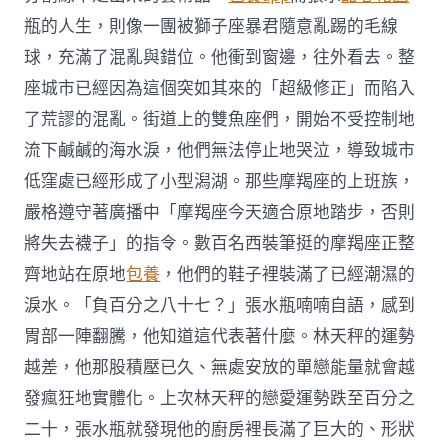
瓶的人生，則像一團被獅子座暴君隨意亂踢的毛線
球，充滿了混亂與錯位。他衝到窗邊，往外看去。整
座城市已經因為這個突如其來的「超級修正」而陷入
了荒謬的混亂。街道上的雙魚座們，開始不受控制地
流下鹹鹹的海水淚，他們無法停止地哭泣，導致城市
低窪處已經形成了小型潟湖。那些摩羯座的上班族，
嚴格遵守著廣播中「摩羯座今天適合原地踏步，否則
將失去襪子」的指令。數百名西裝筆挺的摩羯座正整
齊地站在原地
包養
，他們的鞋子裡裝滿了已經潮濕的
淚水。「負百分之八十七？」張水瓶喃喃自語，感到
胃部一陣翻騰，他知道這代表著什麼。林天秤的運勢
越差，他那股積壓已久、無處安放的單戀能量就會越
發瘋狂地實體化。上次林天秤的戀愛運勢跌至百分之
二十，張水瓶就發現他的廚房裡長滿了巨大的、形狀