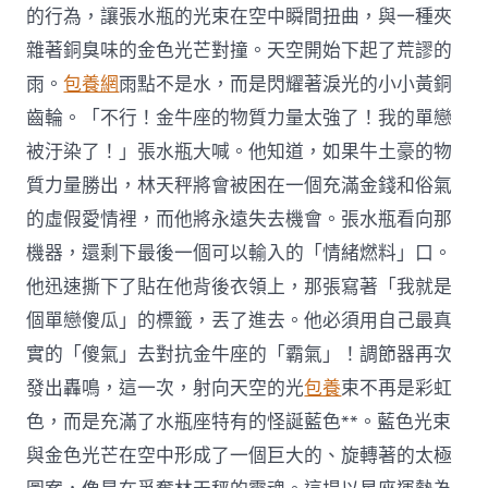
的行為，讓張水瓶的光束在空中瞬間扭曲，與一種夾
雜著銅臭味的金色光芒對撞。天空開始下起了荒謬的
雨。
包養網
雨點不是水，而是閃耀著淚光的小小黃銅
齒輪。「不行！金牛座的物質力量太強了！我的單戀
被汙染了！」張水瓶大喊。他知道，如果牛土豪的物
質力量勝出，林天秤將會被困在一個充滿金錢和俗氣
的虛假愛情裡，而他將永遠失去機會。張水瓶看向那
機器，還剩下最後一個可以輸入的「情緒燃料」口。
他迅速撕下了貼在他背後衣領上，那張寫著「我就是
個單戀傻瓜」的標籤，丟了進去。他必須用自己最真
實的「傻氣」去對抗金牛座的「霸氣」！調節器再次
發出轟鳴，這一次，射向天空的光
包養
束不再是彩虹
色，而是充滿了水瓶座特有的怪誕藍色**。藍色光束
與金色光芒在空中形成了一個巨大的、旋轉著的太極