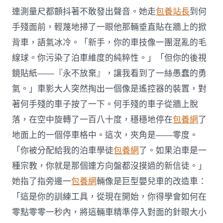
連測量尺都顫抖著不敢發出聲音。她走
包養站長
到何
手殘面前，輕蔑地掃了一眼他那輛垂直貼在牆上的掀
背車，語氣冰冷。「新手，你的車技像一團混亂的毛
線球。你污染了泊車維度的純粹性。」「但你的後視
鏡貼紙——『永不放棄』，讓我看到了一絲愚蠢的勇
氣。」車影大人突然掏出一個像是遙控器的裝置，對
著何手殘的車子按了一下。何手殘的車子從牆上脫
落，在空中旋轉了一百八十度，穩穩地停在
包養網
了
地面上的一個停車格中。這次，夾角是——零度。
「你被分配給我的泊車學徒
包養網
了。如果泊車是一
種宗教，你就是那個連方向盤都沒摸過的新信徒。」
她指了指旁邊一
包養網
輛像是巨型嬰兒車的改造車：
「這是你的訓練工具，從現在開始，你得學會如何在
零點零零一秒內，將這輛車精準停入對面的針眼大小