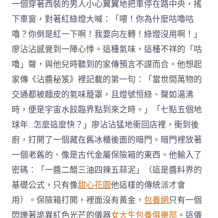
一個穿著西裝的男人小心翼翼地把車停在路中央，搖
下車窗，對著紅綠燈大喊：「喂！你為什麼咕嚕咕
嚕？你倒是紅一下啊！我要向左轉！綠燈沒用啊！」
廖沾沾感覺到一陣心悸。這種氣味，這種不祥的「咕
嚕」聲，與他兒時聽到的家傳預言不謀而合。他想起
家傳《沾醬秘笈》裡記載的第一句：「當世間萬物的
交通都被麵皮的氣味籠罩，且燈號恒綠、聲如湯沸
時，便是宇宙水餃臨界點到來之時。」「七點五個地
球年…怎麼這麼快？」廖沾沾猛地衝回店裡，衝到後
廚，打開了一個藏在舊冰櫃後面的暗門。暗門裡放著
一個老舊的、像是古代金屬保險箱的東西。他輸入了
密碼：「一醬二醋三油四辣五蒜泥」（這是醬料界的
基礎公式，只有像
甜心花園
他這樣的傳統派才會
用）。保險箱打開，裡面沒有黃金，
包養網
只有一個
閃爍著詭異紅色光芒的儀器
女大生包養俱樂部
。這儀