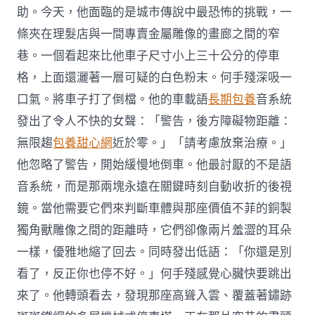
助。今天，他面臨的是城市傳說中最恐怖的挑戰，一
條夾在理髮店與一間專賣金屬雕像的畫廊之間的窄
巷。一個看起來比他車子尺寸小上三十公分的停車
格，上面還灑著一層可疑的白色粉末。何手殘深吸一
口氣。將車子打了倒檔。他的車載語
長期包養
音系統
發出了令人不快的女聲：「警告，後方障礙物距離：
無限趨
包養甜心網
近於零。」「請考慮放棄治療。」
他忽略了警告，開始緩慢地倒車。他最討厭的不是語
音系統，而是那兩塊永遠在關鍵時刻自動收折的後視
鏡。當他需要它們來判斷車體與那座價值不菲的銅製
獨角獸雕像之間的距離時，它們卻像兩片羞澀的耳朵
一樣，優雅地縮了回去。同時發出低語：「你還是別
看了，反正你也停不好。」何手殘感覺心臟快要跳出
來了。他轉頭看去，發現那座高聳入雲、覆蓋著鏽跡