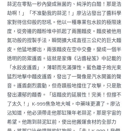
蒜泥在零點一秒內變成無菌的、純淨的白醋！那是浩
劫啊！」「不准動我的蒜泥！」廖沾沾發出了醬料學
家對待信仰般的怒吼。他以一種專業包水餃的極限速
度，從旁邊的麵粉堆中抓起了兩團麵皮。麵皮被他用
氣功般的捏製手法，瞬間擴大成直徑三公尺的巨大麵
皮。他猛地擲出，兩張麵皮在空中交疊，變成一個半
透明的防禦護盾。這就是家傳《沾醬秘笈》中記載的
「水餃皮護盾」，薄韌而充滿彈性。藍色離子炮光束
猛烈地擊中麵皮護盾，發出了一聲像是汽水開蓋的聲
音。護盾劇烈震動，但奇蹟般地擋住了攻擊，只是散
發出濃郁的麵香。「這麵皮的延展性！完美！但撐不
了太久！」K-999焦急地大喊，中藥味更濃了。廖沾
沾知道，他必須帶走他那缸陳年老蒜泥，那是宇宙的
希望。他跑到蒜泥缸前，使出他搬運食材的全部力