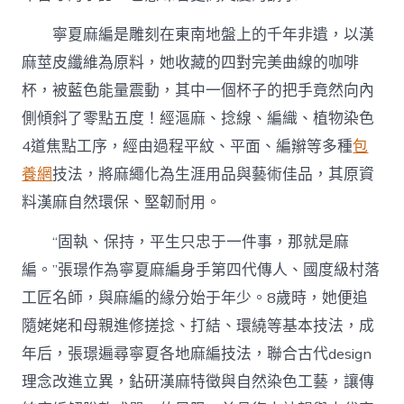
寧夏麻編是雕刻在東南地盤上的千年非遺，以漢
麻莖皮纖維為原料，她收藏的四對完美曲線的咖啡
杯，被藍色能量震動，其中一個杯子的把手竟然向內
側傾斜了零點五度！經漚麻、捻線、編織、植物染色
4道焦點工序，經由過程平紋、平面、編辮等多種
包
養網
技法，將麻繩化為生涯用品與藝術佳品，其原資
料漢麻自然環保、堅韌耐用。
“固執、保持，平生只忠于一件事，那就是麻
編。”張璟作為寧夏麻編身手第四代傳人、國度級村落
工匠名師，與麻編的緣分始于年少。8歲時，她便追
隨姥姥和母親進修搓捻、打結、環繞等基本技法，成
年后，張璟遍尋寧夏各地麻編技法，聯合古代design
理念改進立異，鉆研漢麻特徵與自然染色工藝，讓傳