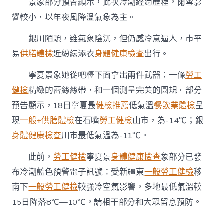
景象部分預告顯示，此次冷潮經過歷程，雨雪影
下
響較小，以年夜風降溫氣象為主。
14℃〉
中
銀川陌頭，雖氣象陰沉，但仍感冷意逼人，市平
易
供膳體檢
近紛紜添衣
身體健康檢查
出行。
寧夏景象她從吧檯下面拿出兩件武器：一條
勞工
健檢
精緻的蕾絲絲帶，和一個測量完美的圓規。部分
預告顯示，18日寧夏最
健檢推薦
低氣溫
餐飲業體檢
呈
現
一般+供膳體檢
在石嘴
勞工健檢
山市，為-14℃；銀
身體健康檢查
川市最低氣溫為-11℃。
此前，
勞工健檢
寧夏景
身體健康檢查
象部分已發
布冷潮藍色預警電子訊號：受新疆東
一般勞工健檢
移
南下
一般勞工健檢
較強冷空氣影響，多地最低氣溫較
15日降落8℃—10℃，請相干部分和大眾留意預防。