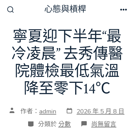
跳
心態與槓桿
至
搜
選
尋
單
主
切
寧夏迎下半年“最
要
換
開
內
關
冷凌晨” 去秀傳醫
容
院體檢最低氣溫
降至零下14℃
發
文
作者：
admin
2026 年 5 月 8 日
表
章
日
作
分
在
分類於
分數
尚無留言
期
者
類
〈寧