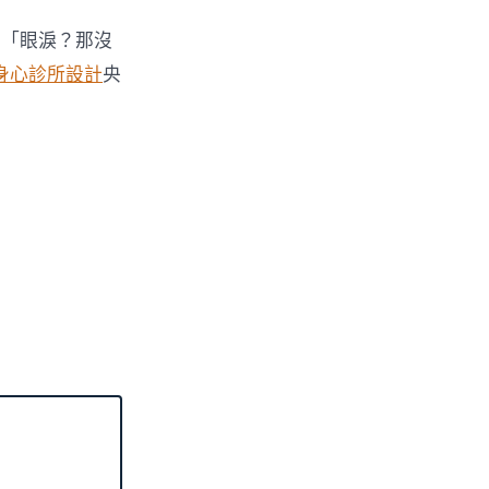
：「眼淚？那沒
身心診所設計
央