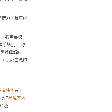
愛精力，我連說
力！我需要校
握手道別。“你
中尋找邏輯結
別，讓邵三虎印
健康住宅
者。
批準
禪風室內
獻時機。