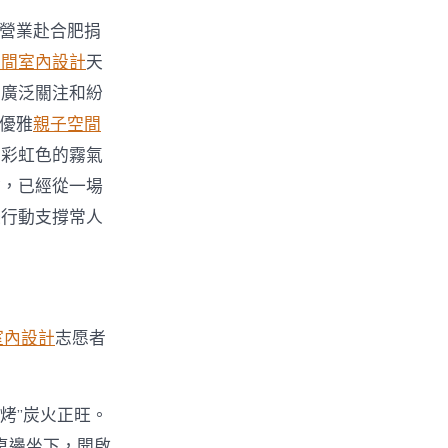
停營業赴合肥捐
空間室內設計
天
的廣泛關注和紛
秤優雅
親子空間
出彩虹色的霧氣
驗，已經從一場
際行動支撐常人
室內設計
志愿者
烤”炭火正旺。
桌邊坐下，開啟