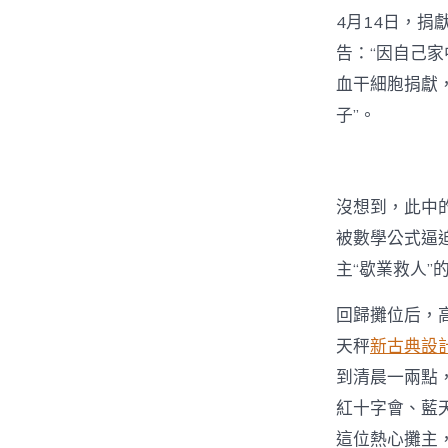
4月14日，捐
告：“因自己
血干細胞捐獻
子”。
沒想到，此中
被數學公式逼
主“歇業救人”
回歸攤位后，
天秤
新古典設
到清晨一兩點
紅十字會、藍
這位熱心攤主