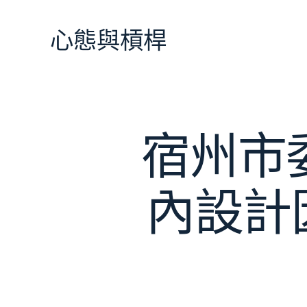
跳
至
心態與槓桿
主
要
內
容
宿州市委
內設計