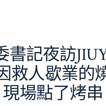
書記夜訪JIU
因救人歇業的
現場點了烤串