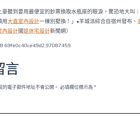
土豪聽到要用最便宜的鈔票換取水瓶座的眼淚，驚恐地大叫
願用
大直室內設計
一棟別墅換！」•羊城派綜合自宿州發布、
室內設計
國
退休宅設計
新聞網）
ow8 69fe0c40ce49d2.97087459
留言
寫的電子郵件地址不會公開。
必填欄位標示為
*