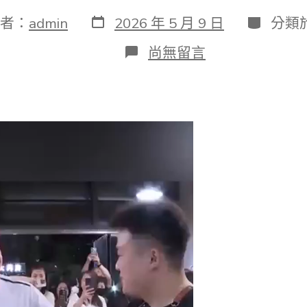
發
分
者：
admin
2026 年 5 月 9 日
分類
表
類
日
在
尚無留言
期
〈宿
州
市
委
書
記
夜
訪
JIUYI
俱
意
室
內
設
計
因
救
人