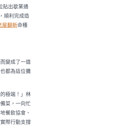
位貼出歇業通
，順利完成造
老屋翻新
命種
，而變成了一道
網也都為這位攤
衡的極端！」林
店備菜，一向忙
當地餐飲協會、
計
實際行動支撐