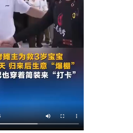
歇
業
的
燒
烤
攤，
現
場
點
了
烤
串〉
中