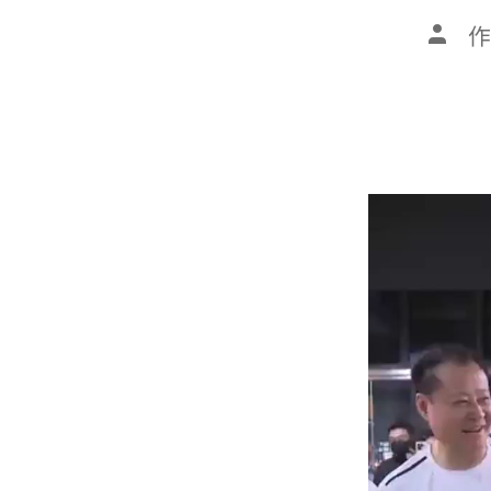
文
作
章
作
者