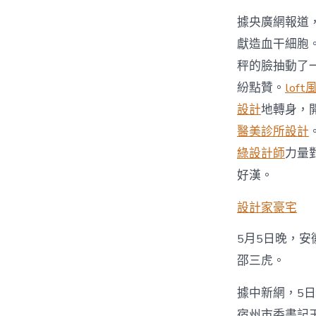
據央廣網報道
獻造血干細胞
秤的臉抽動了
紛點贊。
lof
設計
地轉身，
醫美診所設計
綠設計師
力量
好漢。
設計家豪宅
5月5日晚，
邵三虎。
據中新網，5
宿州市委書記