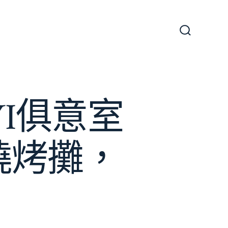
搜
尋
切
換
開
關
YI俱意室
燒烤攤，