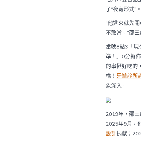
了“夜宵形式”
“他進來就先
不敢當。”邵
當晚8點3「
準！」0分擺
的串挺好吃的
構！
牙醫診所
象深入。
2019年，邵
2025年9月
設計
捐獻；2