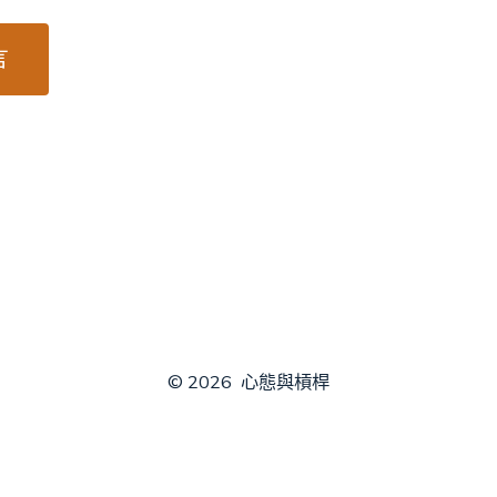
© 2026
心態與槓桿