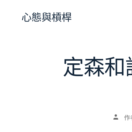
跳
至
心態與槓桿
主
要
內
容
定森和
文
作
章
作