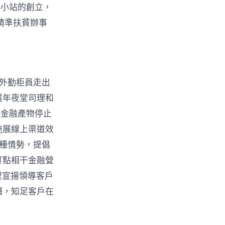
事小站的創立，
精準扶貧辦事
讓外勤柜員走出
展年夜堂司理和
的金融產物停止
施展線上渠道效
種情勢，提倡
打點相干金融營
程宣揚領導客戶
繩，知足客戶在