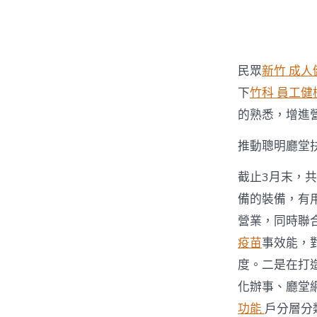
者
民眾
新竹 成人
下
竹科 員工健
的熟悉，增進
推動聰明廳堂
截止3月末，共
備的裝備，有
營業，同時聯
疫苗
事效能，
度。二是在打
化辦事、廳堂
功能
戶分層分