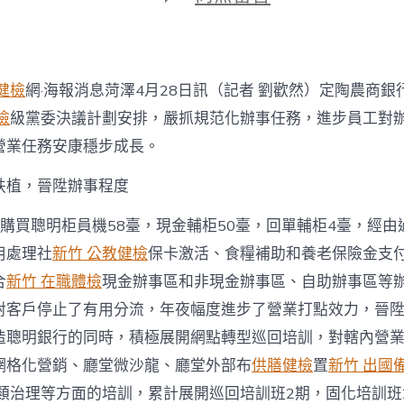
期
〈定
森
和
診
所
健檢
網·海報消息菏澤4月28日訊（記者 劉歡然）定陶農商
健
檢
檢
級黨委決議計劃安排，嚴抓規范化辦事任務，進步員工對
陶
營業任務安康穩步成長。
農
商
扶植，晉陞辦事程度
銀
行
購買聰明柜員機58臺，現金輔柜50臺，回單輔柜4臺，經由
嚴
抓
用處理社
新竹 公教健檢
保卡激活、食糧補助和養老保險金支付
辦
事
合
新竹 在職體檢
現金辦事區和非現金辦事區、自助辦事區等
促
對客戶停止了有用分流，年夜幅度進步了營業打點效力，晉
成
長〉
造聰明銀行的同時，積極展開網點轉型巡回培訓，對轄內營
中
網格化營銷、廳堂微沙龍、廳堂外部布
供膳健檢
置
新竹 出國
類治理等方面的培訓，累計展開巡回培訓班2期，固化培訓班