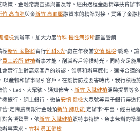
貧政策、金融常識宣揚與普及等。經由過程金融精準扶貧辦
新竹 高血脂
與金
新竹 高血壓
融資本的精準對接，買通了金融
。
職體檢
質辦事，加大力度
竹科 慢性病診所
廳堂營銷
積極
新竹 家醫科
實行
竹科X光
“贏在年夜堂
安慎 健檢
”戰略，
堂
員工診所 健檢
辦事才能，削減客戶等候時光，同時充足施
社會實行生對高端客戶的辨認、領導和辦事感化，選擇合適
，以產物和辦事吸引客戶。在疫情防控要害時代，我行積極
信、Led、大眾號、通知佈告、
新竹 入職健檢
溫馨提醒等多
手機銀行、網上銀行、微信
安慎 健檢
大眾號等電子銀行渠道
守舊“定陶農商銀行金融預
新竹 肺功能
定辦事”平臺，經由過
打點各項營業，依
新竹 入職健檢
照特事特辦、急事急辦的準
融辦事需求。
竹科 員工健檢