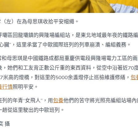
何雪（左）在為母思琪收拾平安帽繩。
坪壩區回龍壩鎮的興隆場編組站，是東北地域最年夜的鐵路
“心臟”，這里承當了中歐國際班列的列車崩潰、編組義務。
何雪和母思琪是中國鐵路成都局重慶供電段興隆場電力工區的兩
晚，她們和工友背正數公斤重的東西資料，從空中沿著近70度
7米高的燈橋，對這里的5000余盞燈停止巡檢維護修繕，
包
養行情
照明平安。
列的年青“女飛人”，用
包養
他們的苦守將光照亮編組站場內
一趟從這里駛出的中歐班列。
奕 攝