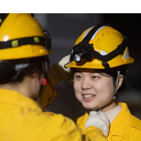
期
中
歐
班
列
查
包
養
ap
的
“女
飛
人”
_
中
國
網
中