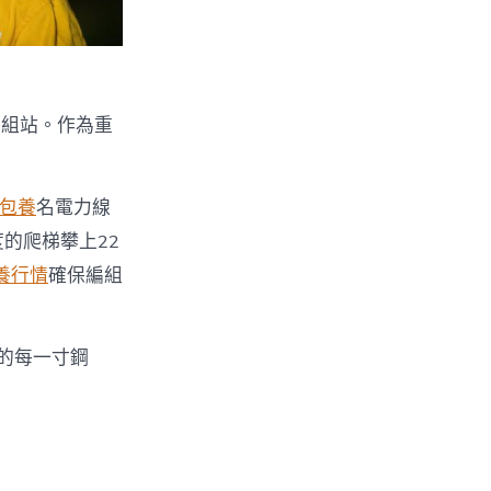
編組站。作為重
包養
名電力線
的爬梯攀上22
養行情
確保編組
的每一寸鋼