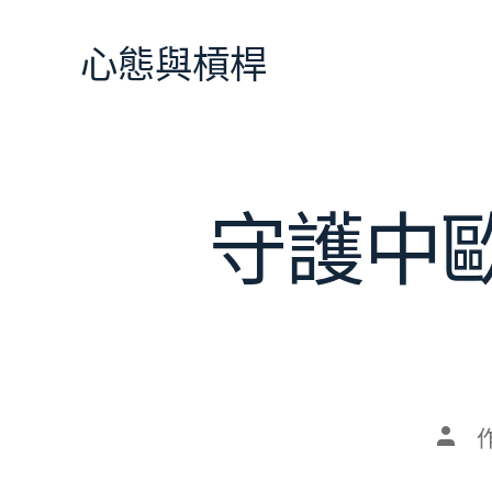
跳
至
心態與槓桿
主
要
內
容
守護中歐
文
章
作