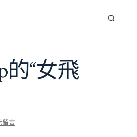
搜
尋
切
換
開
關
p的“女飛
無留言
守