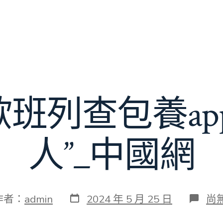
班列查包養ap
人”_中國網
發
在
作者：
admin
2024 年 5 月 25 日
尚
表
〈
日
護