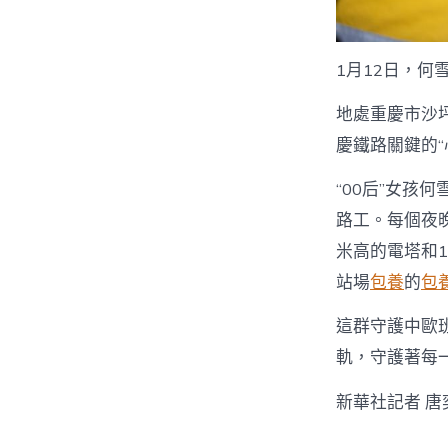
1月12日，
地處重慶市沙
慶鐵路關鍵的
“00后”女孩
路工。每個夜
米高的電塔和1
站場
包養
的
包
這群守護中歐班
軌，守護著每
新華社記者 唐