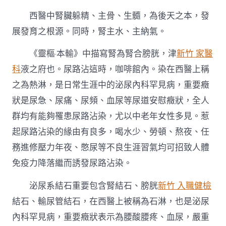
西醫中腎臟躲精、主骨、生髓，為後天之本，發
展發育之根源。同時，腎主水、主納氣。
《靈樞·本輸》中描寫腎為腎合膀胱，津
新竹 家醫
科
液之府也。尿路沾這時，咖啡館內。染在西醫上稱
之為熱淋，是日常生涯中的泌尿內科罕見病，重要癥
狀是尿急、尿痛、尿頻、血尿等尿道安慰癥狀，全人
群均有能夠罹患尿路沾染，尤以中老年女性多見。惹
起尿路沾染的緣由有良多，喝水少、勞頓、熬夜、任
務進修壓力年夜、憋尿等不良生涯習氣均可招致人體
免疫力降落繼而誘發尿路沾染。
泌尿系結石重要包含腎結石、膀胱
新竹 入職健檢
結石、輸尿管結石，在西醫上被稱為石淋，也是泌尿
內科罕見病，重要癥狀表示為腰酸腰疼、血尿，嚴重