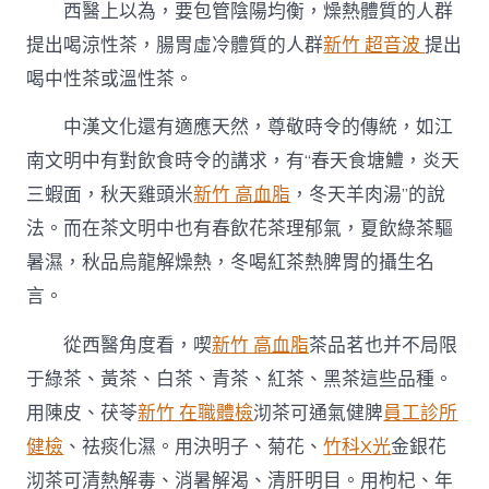
西醫上以為，要包管陰陽均衡，燥熱體質的人群
提出喝涼性茶，腸胃虛冷體質的人群
新竹 超音波
提出
喝中性茶或溫性茶。
中漢文化還有適應天然，尊敬時令的傳統，如江
南文明中有對飲食時令的講求，有“春天食塘鱧，炎天
三蝦面，秋天雞頭米
新竹 高血脂
，冬天羊肉湯”的說
法。而在茶文明中也有春飲花茶理郁氣，夏飲綠茶驅
暑濕，秋品烏龍解燥熱，冬喝紅茶熱脾胃的攝生名
言。
從西醫角度看，喫
新竹 高血脂
茶品茗也并不局限
于綠茶、黃茶、白茶、青茶、紅茶、黑茶這些品種。
用陳皮、茯苓
新竹 在職體檢
沏茶可通氣健脾
員工診所
健檢
、祛痰化濕。用決明子、菊花、
竹科X光
金銀花
沏茶可清熱解毒、消暑解渴、清肝明目。用枸杞、年