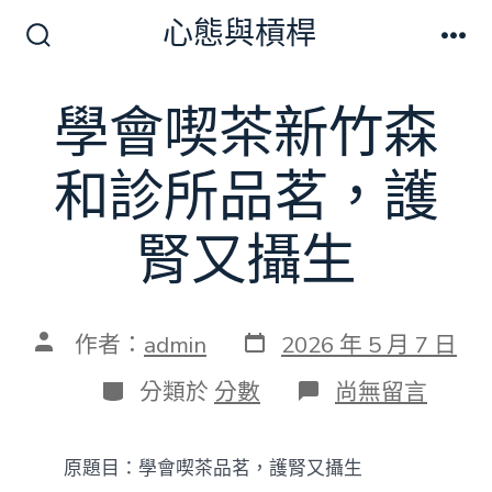
跳
心態與槓桿
至
搜
選
尋
單
主
切
學會喫茶新竹森
要
換
開
內
關
和診所品茗，護
容
腎又攝生
發
文
作者：
admin
2026 年 5 月 7 日
表
章
日
作
分
在
分類於
分數
尚無留言
期
者
類
〈學
會
喫
原題目：學會喫茶品茗，護腎又攝生
茶