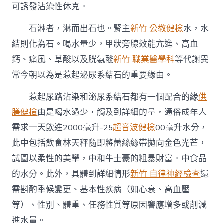
可誘發沾染性休克。
石淋者，淋而出石也。腎主
新竹 公教健檢
水，水
結則化為石。喝水量少，甲狀旁腺效能亢進、高血
鈣、痛風、草酸以及胱氨酸
新竹 職業醫學科
等代謝異
常今朝以為是惹起泌尿系結石的重要緣由。
惹起尿路沾染和泌尿系結石都有一個配合的緣
供
膳健檢
由是喝水過少，觸及到詳細的量，通俗成年人
需求一天飲進2000毫升-25
超音波健檢
00毫升水分，
此中包括飲食林天秤隨即將蕾絲絲帶拋向金色光芒，
試圖以柔性的美學，中和牛土豪的粗暴財富。中食品
的水分。此外，具體到詳細情形
新竹 自律神經檢查
還
需斟酌季候變更、基本性疾病（如心衰、高血壓
等）、性別、體重、任務性質等原因響應增多或削減
進水量。