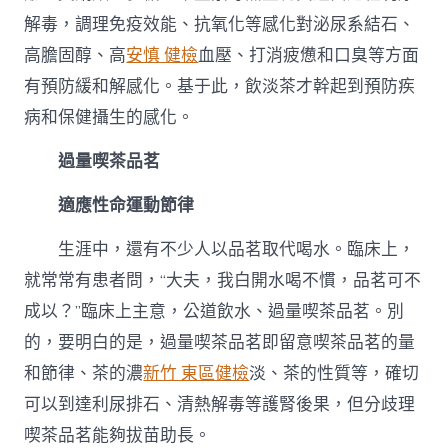
解毒，調理免疫效能、抗氧化等感化對泌尿系結石、
高膽固醇、高
安慎 健檢
血壓、打消疲憊和口臭等方面
有預防緩和解感化。基于此，飲淡茶才幹起到預防疾
病和保健攝生的感化。
過量喫茶品茗
適應性命運動節律
生涯中，還有不少人以品茗取代喝水。臨床上，
就常常有患者問，“大夫，我白開水喝不慣，品茗可不
成以？”臨床上主意，公道飲水、過量喫茶品茗。別
的，要明白的是，過量喫茶品茗即留意喫茶品茗的量
和節律、茶的濃
新竹 東區健檢
淡、茶的性質等，確切
可以到達利尿排石、清熱解毒等護腎後果，但分歧理
喫茶品茗能夠拔苗助長。