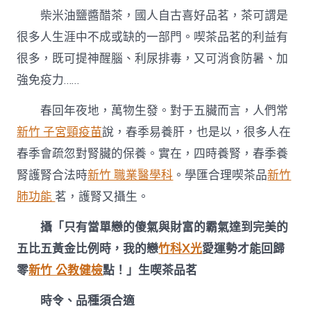
新
柴米油鹽醬醋茶，國人自古喜好品茗，茶可謂是
竹
森
很多人生涯中不成或缺的一部門。喫茶品茗的利益有
和
很多，既可提神醒腦、利尿排毒，又可消食防暑、加
診
所
強免疫力……
品
茗，
春回年夜地，萬物生發。對于五臟而言，人們常
護
腎
新竹 子宮頸疫苗
說，春季易養肝，也是以，很多人在
又
春季會疏忽對腎臟的保養。實在，四時養腎，春季養
攝
生〉
腎護腎合法時
新竹 職業醫學科
。學匯合理喫茶品
新竹
中
肺功能
茗，護腎又攝生。
攝「只有當單戀的傻氣與財富的霸氣達到完美的
五比五黃金比例時，我的戀
竹科X光
愛運勢才能回歸
零
新竹 公教健檢
點！」生喫茶品茗
時令、品種須合適