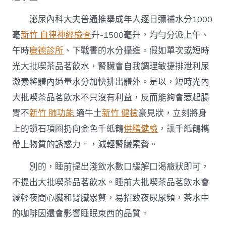
泌尿內科大夫普通推舉成年人逐日彌補水分1000
毫
新竹 自律神經檢查
升-1500毫升，均勻分派上午、
午時
康德診所
、下戰書的水分攝進。假如單次或短時
光大批喫茶品茗飲水，腎臟會自我調理敏捷排泄利尿
激素將體內過量水分加快排出體外。是以，短時光內
大批喫茶品茗飲水不只沒有利益，反而能夠會惹起腸
胃不
新竹 肺功能
適牛土
新竹 健檢
豪見狀，立刻將身
上的鑽石項圈扔向金色千紙鶴
供膳健檢
，讓千紙鶴攜
帶上物質的誘惑力。，減輕腎臟累贅。
別的，睡前提出淺飲水數口緩解口渴癥狀即可，
不提出大批喫茶品茗飲水。睡前大批喫茶品茗飲水會
減輕夜間心臟和腎臟累贅，易招致夜尿尿頻，茶水中
的咖啡因還會影響睡眠東西的品質。