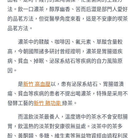
法。飲一口濃茶，醇厚幽香、苦而后澀是部門人愛好
的品茗方法，但從醫學角度來看，這是不安康的喫茶
品茗方法。
濃茶中的鞣酸、咖啡因、氟元素、草酸含量較
高，今朝國際諸多研討曾經證明，濃茶是胃腸道疾
病、貧血、掉眠、泌尿系結石等疾病的自力風險原
因。
是
新竹 高血壓
以，患有泌尿系結石、胃腸道潰
瘍、貧血等疾病的患者不提出喝濃茶，特殊是采用不
發酵工藝的
新竹 肺功能
綠茶。
而溫飲淡茶最養人，溫度適中的茶水不會安慰腸
胃，飲溫熱的淡茶對安康很無益處。淡茶中的茶多
酚、黃酮類、多糖、維生素等無益物資經由過程利尿