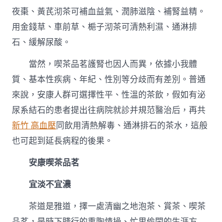
夜棗、黃芪沏茶可補血益氣、潤肺滋陰、補腎益精。
用金錢草、車前草、梔子沏茶可清熱利濕、通淋排
石、緩解尿酸。
當然，喫茶品茗護腎也因人而異，依據小我體
質、基本性疾病、年紀、性別等分歧而有差別。普通
來說，安康人群可選擇性平、性溫的茶飲，假如有泌
尿系結石的患者提出往病院就診并規范醫治后，再共
新竹 高血壓
同飲用清熱解毒、通淋排石的茶水，這般
也可起到延長病程的後果。
安康喫茶品茗
宜淡不宜濃
茶道是雅道，擇一處清幽之地泡茶、賞茶、喫茶
品茗，是時下賤行的熏陶情操、忙里偷閑的生涯方