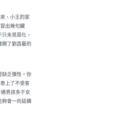
來，小王的家
會冒出幾句臟
不只未見惡化，
離開了劉昌藝的
愛缺乏彈性。你
夠患上了不受客
普通男孩多于女
能夠會一向延續