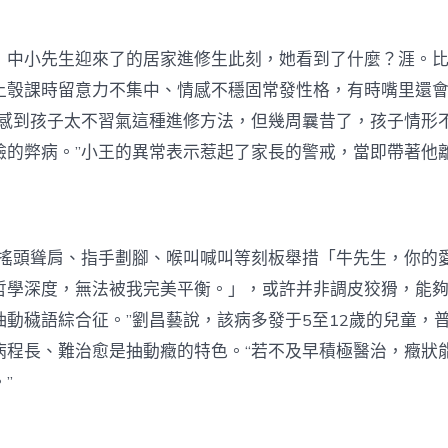
小先生迎來了的居家進修生此刻，她看到了什麼？涯。比
上彀課時留意力不集中、情感不穩固常發性格，有時嘴里還
是感到孩子太不習氣這種進修方法，但幾周曩昔了，孩子情形
臉的弊病。”小王的異常表示惹起了家長的警戒，當即帶著他
頭聳肩、指手劃腳、喉叫喊叫等刻板舉措「牛先生，你的
哲學深度，無法被我完美平衡。」，或許并非調皮狡猾，能
抽動穢語綜合征。”劉昌藝說，該病多發于5至12歲的兒童，
病程長、難治愈是抽動癥的特色。“若不及早積極醫治，癥狀
”