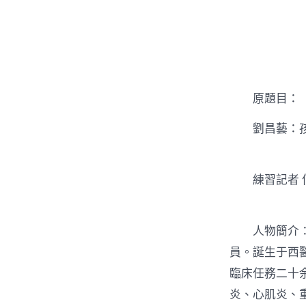
者
原題目：
劉昌藝：孩子
練習記者 
人物簡介：劉
員。誕生于西
臨床任務二十
炎、心肌炎、