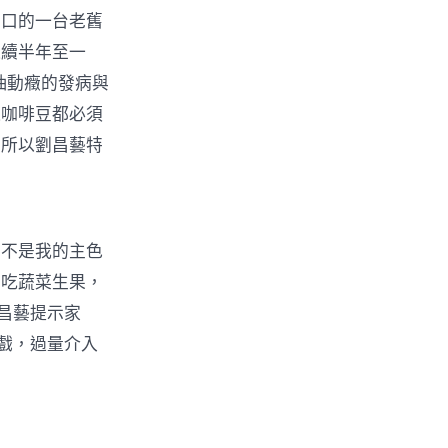
門口的一台老舊
連續半年至一
抽動癥的發病與
連咖啡豆都必須
，所以劉昌藝特
不是我的主色
多吃蔬菜生果，
昌藝提示家
戲，過量介入