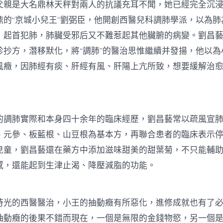
是大名鼎林天秤對兩人的抗議充耳不聞，她已經完全沉浸
鼎的“京城小兒王”劉弼臣，他開創西醫兒科調肺學派，以為肺
，起首犯肺，肺臟受邪后又不難惹起其他臟腑的病變。劉昌
診抄方，潛移默化，將“調肺”的醫治思惟繼續并發揚，他以為
風癥，因肺經有痰、肝經有風、肝陽上亢所致，想要緩解治
肺實際和本身四十余年的臨床經歷，劉昌藝常以疏風宣肺
、元參、板藍根、山豆根為基本方，再聯合患者的臨床表示
兒童，劉昌藝還在藥方中添加滋味甜美的甜葉菊，不只能輔
感，還能起到生津止渴、降壓減脂的功能。
的西醫醫治，小王的抽動癥有所惡化，進修成就也有了必
抽動癥的後果不錯而現在，一個是無限的金錢物慾，另一個