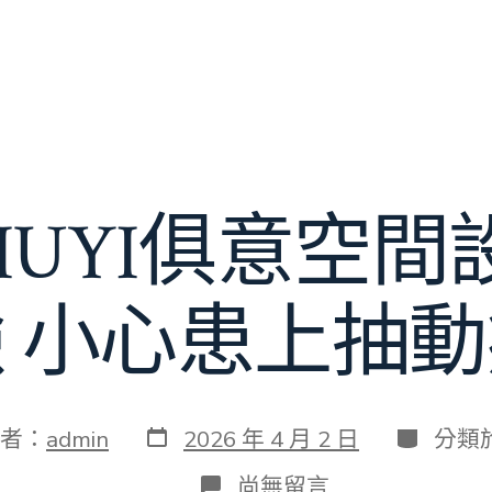
IUYI俱意空
 小心患上抽
發
分
者：
admin
2026 年 4 月 2 日
分類
表
類
日
在
尚無留言