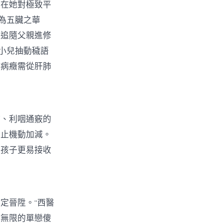
在她對極致平
為五臟之華
藝追隨父親進修
小兒抽動穢語
愈病癥需從肝肺
、利咽通竅的
停止機動加減。
助孩子更易接收
定晉陞。“西醫
是無限的單戀傻