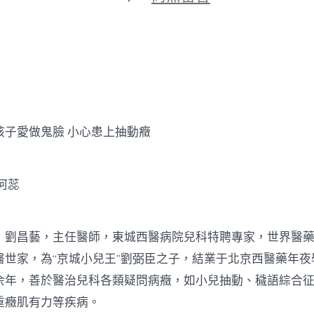
期
〈孩
子
愛
JIUYI
俱
意
空
間
設
愛做鬼臉 小心患上抽動癥
計
做
鬼
臉
何蕊
小
心
患
上
昌藝，主任醫師，東城西醫病院兒科特聘專家，世界醫藥
抽
醫世家，為“京城小兒王”劉弼臣之子，結業于北京西醫藥年夜
動
癥〉
余年，善於醫治兒科各類疑問病癥，如小兒抽動、穢語綜合
中
重癥肌有力等疾病。