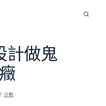
搜
尋
切
換
開
關
間設計做鬼
動癥
於
分數