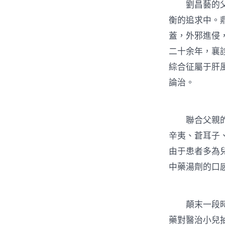
劉昌藝的父親
衡的追求中。
蓋，外邪進侵
二十余年，襄
綜合征屬于肝
論治。
聯合父親的調
辛夷、蒼耳子
由于患者多為
中藥湯劑的口
顛末一段時光
藥對醫治小兒