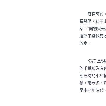
疫情時代，中
長發明，孩子
話。“開初只
還添了愛做鬼
診室。
“孩子呈現搖
的千紙鶴沒有
觀把持的小兒
孩，癥狀多、
至中老年時代。