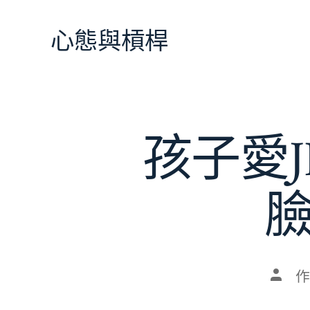
跳
至
心態與槓桿
主
要
內
容
孩子愛J
臉
文
作
章
作