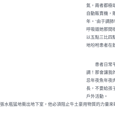
氣，兩者都極
自動販賣機，
年。”由于調
呼吸道她那間
以五點三比四
地吩咐患者在
患者日常平凡
調！那會讓我
忌年夜魚年夜
長，不要給孩
戶外活動。
張水瓶猛地衝出地下室，他必須阻止牛土豪用物質的力量來