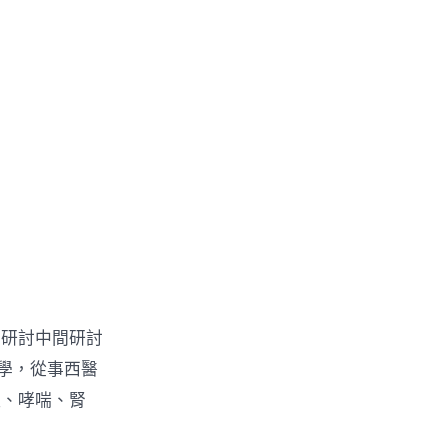
研討中間研討
學，從事西醫
征、哮喘、腎