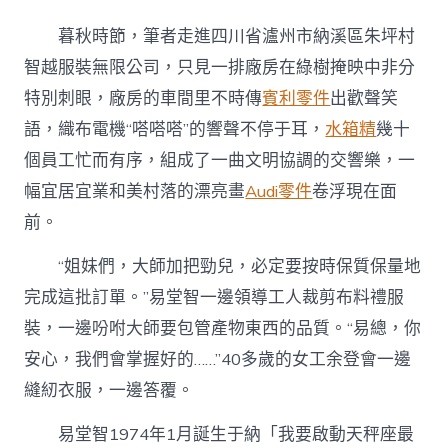
用
30
暮秋時節，筆者走進四川省瀘州市納溪區朱坪村
年
的
智越服裝無限公司，只見一排廠房在綠樹掩映中非分
保
特別刺眼，廠房的車間里不時傳
賓利零件
出歡聲笑
持
歸
語，織布電機“嗒嗒嗒”的響聲不停于耳，
水箱精
幾十
納
個員工忙而有序，組成了一曲文明協調的交響樂，一
OSDER
奧
幅宜居宜業和美村落的漂亮畫
Audi零件
卷浮現在面
斯
前。
德
台
北
“姐妹們，大師加把勁兒，必定要按時保質保量地
汽
完成這批訂單。”易堂智一邊領導工人裁剪布料禮服
車
人
裝，一邊吩咐大師要包管產物東西的品質。“易總，你
生
安心，我們會掌握好的……”40多歲的女工余登會一邊
真
理〉
縫紉衣服，一邊答覆。
中
易堂智1974年1月誕生于納「我要啟動天秤座最