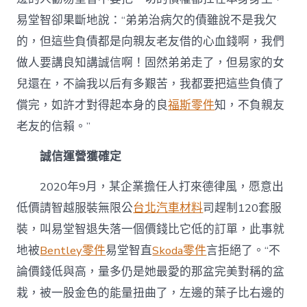
易堂智卻果斷地說：“弟弟治病欠的債雖說不是我欠
的，但這些負債都是向親友老友借的心血錢啊，我們
做人要講良知講誠信啊！固然弟弟走了，但易家的女
兒還在，不論我以后有多艱苦，我都要把這些負債了
償完，如許才對得起本身的良
福斯零件
知，不負親友
老友的信賴。”
誠信運營獲確定
2020年9月，某企業擔任人打來德律風，愿意出
低價請智越服裝無限公
台北汽車材料
司趕制120套服
裝，叫易堂智退失落一個價錢比它低的訂單，此事就
地被
Bentley零件
易堂智直
Skoda零件
言拒絕了。“不
論價錢低與高，量多仍是她最愛的那盆完美對稱的盆
栽，被一股金色的能量扭曲了，左邊的葉子比右邊的