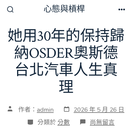
跳
心態與槓桿
至
搜
選
尋
單
主
切
她用30年的保持歸
要
換
開
內
關
納OSDER奧斯德
容
台北汽車人生真
理
發
文
作者：
admin
2026 年 5 月 26 日
表
章
日
作
分
在
分類於
分數
尚無留言
期
者
類
〈她