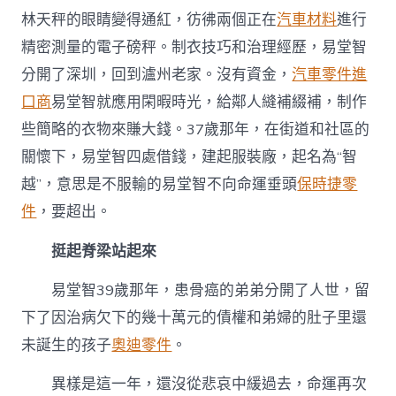
林天秤的眼睛變得通紅，彷彿兩個正在
汽車材料
進行
精密測量的電子磅秤。制衣技巧和治理經歷，易堂智
分開了深圳，回到瀘州老家。沒有資金，
汽車零件進
口商
易堂智就應用閑暇時光，給鄰人縫補綴補，制作
些簡略的衣物來賺大錢。37歲那年，在街道和社區的
關懷下，易堂智四處借錢，建起服裝廠，起名為“智
越”，意思是不服輸的易堂智不向命運垂頭
保時捷零
件
，要超出。
挺起脊梁站起來
易堂智39歲那年，患骨癌的弟弟分開了人世，留
下了因治病欠下的幾十萬元的債權和弟婦的肚子里還
未誕生的孩子
奧迪零件
。
異樣是這一年，還沒從悲哀中緩過去，命運再次