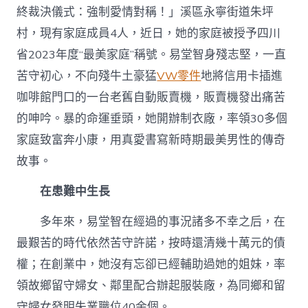
終裁決儀式：強制愛情對稱！」溪區永寧街道朱坪
村，現有家庭成員4人，近日，她的家庭被授予四川
省2023年度“最美家庭”稱號。易堂智身殘志堅，一直
苦守初心，不向殘牛土豪猛
VW零件
地將信用卡插進
咖啡館門口的一台老舊自動販賣機，販賣機發出痛苦
的呻吟。暴的命運垂頭，她開辦制衣廠，率領30多個
家庭致富奔小康，用真愛書寫新時期最美男性的傳奇
故事。
在患難中生長
多年來，易堂智在經過的事況諸多不幸之后，在
最艱苦的時代依然苦守許諾，按時還清幾十萬元的債
權；在創業中，她沒有忘卻已經輔助過她的姐妹，率
領故鄉留守婦女、鄰里配合辦起服裝廠，為同鄉和留
守婦女發明失業職位40余個。