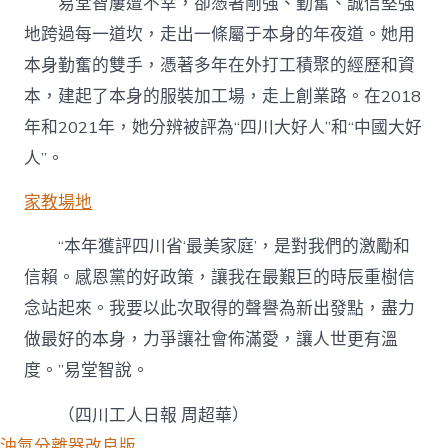
易堂智屢遭不幸，卻憑著剛強、勤奮、誠信堅強
地跨過每一道坎，走出一條屬于本身的年夜道。她用
本身勤奮的雙手，憑著多年在外打工積聚的經歷和資
本，建起了本身的服裝加工場，走上創業路。在2018
年和2021年，她分辨被評為“四川大好人”和“中國大好
人”。
家教場地
“本年獲評四川省‘最美家庭’，是對我們的激勵和
信賴。感恩黨的好政策，讓我在最艱巨的時辰重樹信
念站起來。我要以此次取得的聲譽為新出發點，盡力
做最好的本身，力爭讓社會佈滿愛，讓人世更有溫
度。”易堂智說。
（
四川工人日報
周超華
）
油氣分離器改良版