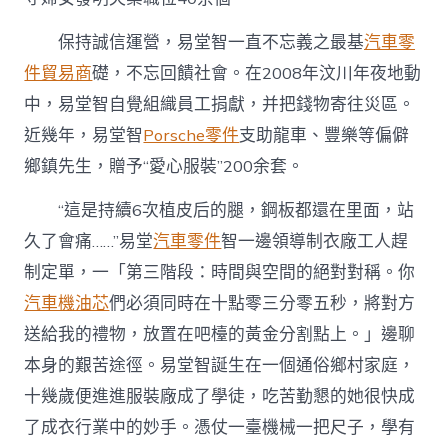
保持誠信運營，易堂智一直不忘義之最基
汽車零
件貿易商
礎，不忘回饋社會。在2008年汶川年夜地動
中，易堂智自覺組織員工捐獻，并把錢物寄往災區。
近幾年，易堂智
Porsche零件
支助龍車、豐樂等偏僻
鄉鎮先生，贈予“愛心服裝”200余套。
“這是持續6次植皮后的腿，鋼板都還在里面，站
久了會痛……”易堂
汽車零件
智一邊領導制衣廠工人趕
制定單，一「第三階段：時間與空間的絕對對稱。你
汽車機油芯
們必須同時在十點零三分零五秒，將對方
送給我的禮物，放置在吧檯的黃金分割點上。」邊聊
本身的艱苦途徑。易堂智誕生在一個通俗鄉村家庭，
十幾歲便進進服裝廠成了學徒，吃苦勤懇的她很快成
了成衣行業中的妙手。憑仗一臺機械一把尺子，學有