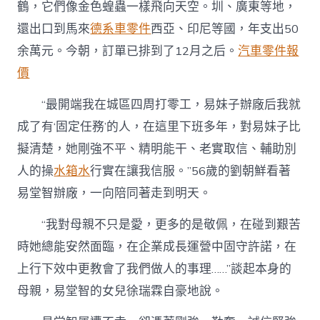
鶴，它們像金色蝗蟲一樣飛向天空。圳、廣東等地，
還出口到馬來
德系車零件
西亞、印尼等國，年支出50
余萬元。今朝，訂單已排到了12月之后。
汽車零件報
價
“最開端我在城區四周打零工，易妹子辦廠后我就
成了有‘固定任務’的人，在這里下班多年，對易妹子比
擬清楚，她剛強不平、精明能干、老實取信、輔助別
人的操
水箱水
行實在讓我信服。”56歲的劉朝鮮看著
易堂智辦廠，一向陪同著走到明天。
“我對母親不只是愛，更多的是敬佩，在碰到艱苦
時她總能安然面臨，在企業成長運營中固守許諾，在
上行下效中更教會了我們做人的事理……”談起本身的
母親，易堂智的女兒徐瑞霖自豪地說。