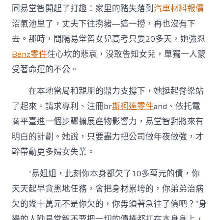
同易堂智開起了打趣：家里的豬失落到
汽車材料報價
沼氣池里了，丈夫下往撈豬—這一撈，再也沒有下
去。那時，間隔易堂智女兒高考只要20多天，她強忍
Benz零件
住心坎的悲哀，沒敢告知女兒，單獨一人蒙
受著命運的不公。
在本地當局和親朋的鼎力支撐下，她挺起脊梁站
了起來。請求專利、注冊br
斯柯達零件
and、依托電
商平臺進一個步驟擴展產物影響力，易堂智對將來有
明白的計劃。她說，只要盡力把公司做年夜做強，才
幹帶動更多婦女失業。
“易姐姐，此刻你本身都欠了10多萬元的債，你
天天起早貪黑地任務，會把身材累垮的，你弟弟治病
欠的幾十萬元不是你欠的，你毋須著急往了償吧？”身
邊的人勸易堂智不要把一切的債權都扛在本身身上，