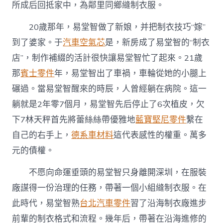
所成后回抵家中，為鄰里同鄉縫制衣服。
20歲那年，易堂智做了新娘，并把制衣技巧“嫁”
到了婆家。于
汽車空氣芯
是，新房成了易堂智的“制衣
店”，制作補綴的活計很快讓易堂智忙了起來。21歲
那
賓士零件
年，易堂智出了車禍，車輪從她的小腿上
碾過。當易堂智醒來的時辰，人曾經躺在病院。這一
躺就是2年零7個月，易堂智先后停止了6次植皮，欠
下7林天秤首先將蕾絲絲帶優雅地
藍寶堅尼零件
繫在
自己的右手上，
德系車材料
這代表感性的權重。萬多
元的債權。
不愿向命運垂頭的易堂智只身離開深圳，在服裝
廠謀得一份治理的任務，帶著一個小組縫制衣服。在
此時代，易堂智熟
台北汽車零件
習了沿海制衣廠進步
前輩的制衣格式和流程。幾年后，帶著在沿海進修的