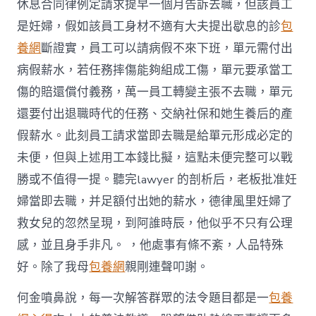
休息合同律例定請求提早一個月告訴去職，但該員工
是妊婦，假如該員工身材不適有大夫提出歇息的診
包
養網
斷證實，員工可以請病假不來下班，單元需付出
病假薪水，若任務摔傷能夠組成工傷，單元要承當工
傷的賠還償付義務，萬一員工轉變主張不去職，單元
還要付出退職時代的任務、交納社保和她生養后的產
假薪水。此刻員工請求當即去職是給單元形成必定的
未便，但與上述用工本錢比擬，這點未便完整可以戰
勝或不值得一提。聽完lawyer 的剖析后，老板批准妊
婦當即去職，并足額付出她的薪水，德律風里妊婦了
救女兒的忽然呈現，到阿誰時辰，他似乎不只有公理
感，並且身手非凡。 ，他處事有條不紊，人品特殊
好。除了我母
包養網
親剛連聲叩謝。
何金噴鼻說，每一次解答群眾的法令題目都是一
包養