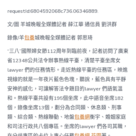
律
師
requestId:6804592068c736.06346889.
撐
起
文/圖 羊城晚報全媒體記者 薛江華 通信員 劉洪群
12348
熱
線
錄像/羊
包養
城晚報全媒體記者 郭思琦
半
邊
“三八”國際婦女節112周年到臨前夜，記者訪問了廣東
查
省12348公共法令辦事熱線平臺，清楚平臺坐席女
包
養
lawyer 們的任務情形。走近熱線平臺的任務區，映進
心
視線的就是一年夜片藍色色塊，聽說，藍色具有平靜
得
天：
安神的感化，可讓解答法令題目的lawyer 們語氣溫
專
業、
和。熱線平臺共設有195個坐席，此中語音坐席182
耐
個，錄像坐席13個，劃分為合同類、休息類、刑事
煩、
共
類、綜合類、熱線聯動、地盤
包養網
衡宇、婚姻家庭
情
和司法行政共八個專區。坐席的lawyer 們各司其職，
力
強〉
在分歧專區的卡位上專心任務
包養網 花園
著。