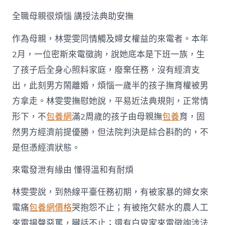
全職母親很煩惱 講授法典助安撫
作為母親，林雯雯同情觸及婦女權益的來電者。本年
2月，一位密斯來電徵詢，說她底本是下班一族，生
了孩子后全身心照料家庭，廢棄任務，沒有經濟支
出，此刻男方鬧離婚，煩惱一歲半的孩子撫育權被男
方拿走。林雯雯撫慰她說，平易近法典規則，正常情
形下，不
包養網
滿2周歲的孩子由母親撫
包養
育，固
然男方經濟前提優勝，但法院判決是綜合斟酌的，不
是但憑經濟狀態。
來電發泄有緣由 懂得溫和有耐煩
林雯雯說，到熱線平臺任務初期，有被家暴的婦女來
電痛
包養網價格
哭抱怨不止；有被拖欠薪水的農人工
來電揚聲惡罵，臟話不止；還有白叟家來電徵詢涉法