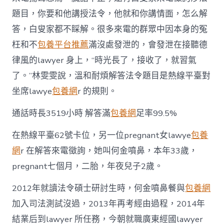
題目，你要和他講授法令，他就和你講情面，怎么解
答，白叟家都不睬解。很多來電的群眾中因本身的冤
枉和不
包養平台推薦
滿沒處發泄的，會發泄在接聽德
律風的lawyer 身上，“時光長了，接收了，就習氣
了。”林雯雯說，溫和耐煩解答法令題目是熱線平臺對
坐席lawye
包養網
r 的規則。
通話時長3519小時 解答滿
包養網
足率99.5%
在熱線平臺62號卡位，另一位pregnant女lawye
包養
網
r 在解答來電徵詢，她叫何金噴鼻，本年33歲，
pregnant七個月，二胎，年夜兒子2歲。
2012年就讀法令碩士研討生時，何金噴鼻餐與
包養網
加入司法測試沒過，2013年再考經由過程，2014年
結業后到lawyer 所任務，今朝就職廣東經國lawyer