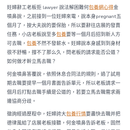
妊婦辭工老板拒 lawyer 說法解困難何
包養網心得
金
噴鼻說，之前接到一位妊婦來電，說本身pregnant五
個月了，按大夫說的要保胎，所以要辭往店展的發賣
任務，小店老板說至多
包養
要等一個月后招到新人方
可去職，
包養
不然不發薪水。妊婦說本身感到到身材
很不舒暢，撐不了那么久，問老板的請求能否公道？
如何做才幹立馬去職？
何金噴鼻答覆說，依照休息合同法的規則，過了試用
期去職要提早一個月書面告訴單元，所以老板請求一
個月后打點去職手續是公道的，若要立馬去職需求兩
邊協商分歧。
徵詢經過歷程中，妊婦誇大
包養行情
要盡快去職并把
德律風給了店展老板接聽，何金噴鼻告訴老板，固然