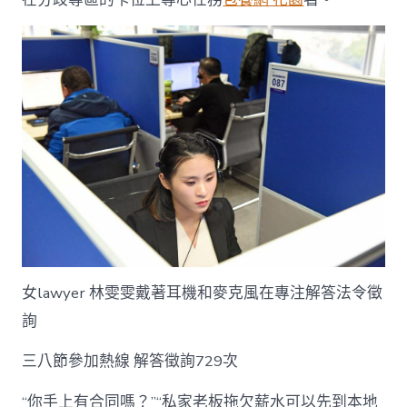
中
女lawyer 林雯雯戴著耳機和麥克風在專注解答法令徵
詢
三八節參加熱線 解答徵詢729次
“你手上有合同嗎？”“私家老板拖欠薪水可以先到本地