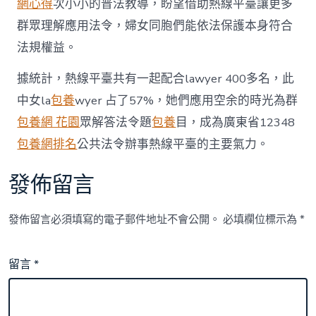
網心得
次小小的普法教導，盼望借助熱線平臺讓更多
群眾理解應用法令，婦女同胞們能依法保護本身符合
法規權益。
據統計，熱線平臺共有一起配合lawyer 400多名，此
中女la
包養
wyer 占了57%，她們應用空余的時光為群
包養網 花園
眾解答法令題
包養
目，成為廣東省12348
包養網排名
公共法令辦事熱線平臺的主要氣力。
發佈留言
發佈留言必須填寫的電子郵件地址不會公開。
必填欄位標示為
*
留言
*