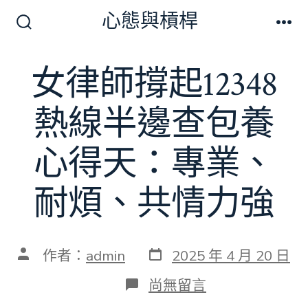
跳
心態與槓桿
至
搜
選
尋
單
主
切
女律師撐起12348
要
換
開
內
關
熱線半邊查包養
容
心得天：專業、
耐煩、共情力強
發
文
作者：
admin
2025 年 4 月 20 日
表
章
日
作
在
尚無留言
期
者
〈女