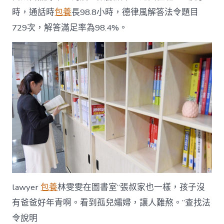
時，通話時
包養
長98.8小時，德律風解答法令題目
729次，解答滿足率為98.4%。
lawyer
包養
林雯雯在圖書室“張叔家也一樣，孩子沒
有爸爸好年青啊。看到孤兒孀婦，讓人難熬。”查找法
令說明