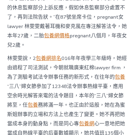
的休息監察部分上訴反應，假如休息監察部分處置不
了，再到法院告狀。”在87號坐席卡位，pregnant女
lawyer 林雯雯戴著耳機和麥克風在專注解答法令，她
本年27歲，二胎
包養網價格
pregnant八個月，年夜女
兒2歲。
林雯雯說，2
包養網排名
016年年夜學三年級時，她經
由過程了司法測試，今朝就職廣東紅棉lawyer firm ，
為了測驗考試法令辦事任務的新形式，在往年的
包養
“三八”婦女節參加了12348法令辦事熱線平臺，應用
空余時光解答來電的法令題目，本年的“三八”婦女節
將至，任
包養
務將滿一年。也正由於這般，她在為蜜
斯姐辦事的立場和方法上也產生了變更。她不再把她
當成本身的動身點，而是同心專
包養網
心一意地把她
當成自熱線平臺的后臺數據顯示，她共值班135個小