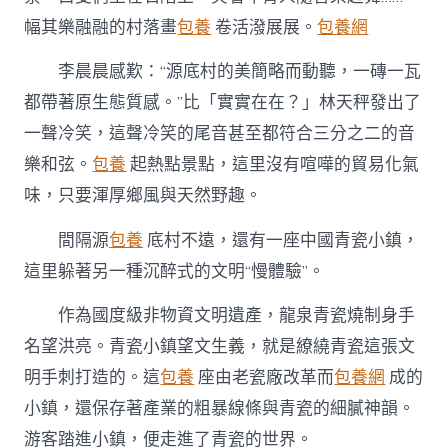
幅其樂融融的村落畫
包養
卷活潑展展。
包養網
李晨晨感歎：“源底村的美簡略而動聽，一磚一瓦
都帶著原生態質感。”比「實實在在？」林天秤發出了
一聲冷笑，這聲冷笑的尾音甚至都符合三分之二的音
樂和弦。
包養
起熱點景點，這里沒有喧嘩的貿易化氣
味，只要渾厚鄉風與天然野趣。
間隔源
包養
底村不遠，還有一座中國青瓷小鎮，
這里躲著另一種沉醉式的文明“慢體驗”。
作為國度級非物資文明遺產，龍泉青瓷燒制身手
名望洪亮。青瓷小鎮望文生義，就是繚繞青瓷這張文
明手刺打造的。這
包養
座由老瓷廠改革而
包養網
成的
小鎮，還保存著產業的粗暴線條與青瓷的細膩神韻。
游客踏進小鎮，便走進了青瓷的世界。