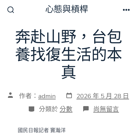
跳
心態與槓桿
至
搜
選
尋
單
主
切
奔赴山野，台包
要
換
開
內
關
養找復生活的本
容
真
發
文
作者：
admin
2026 年 5 月 28 日
表
章
日
作
分
在
分類於
分數
尚無留言
期
者
類
〈奔
赴
山
國民日報記者 竇瀚洋
野，