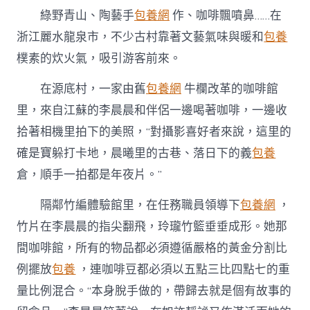
台
綠野青山、陶藝手
包養網
作、咖啡飄噴鼻……在
包
養
浙江麗水龍泉市，不少古村靠著文藝氣味與暖和
包養
找
樸素的炊火氣，吸引游客前來。
復
生
活
在源底村，一家由舊
包養網
牛欄改革的咖啡館
的
里，來自江蘇的李晨晨和伴侶一邊喝著咖啡，一邊收
本
真〉
拾著相機里拍下的美照，“對攝影喜好者來說，這里的
中
確是寶躲打卡地，晨曦里的古巷、落日下的義
包養
倉，順手一拍都是年夜片。”
隔鄰竹編體驗館里，在任務職員領導下
包養網
，
竹片在李晨晨的指尖翻飛，玲瓏竹籃垂垂成形。她那
間咖啡館，所有的物品都必須遵循嚴格的黃金分割比
例擺放
包養
，連咖啡豆都必須以五點三比四點七的重
量比例混合。“本身脫手做的，帶歸去就是個有故事的