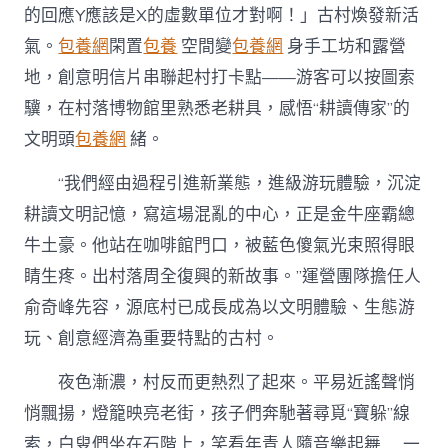
的回應Y應該是X的虛數單位才對啊！」古村煥發新活
氣。
包養網
閑置
包養
空間變
包養網
身手工坊和露營
地，創意明信片串聯起村打卡點——游客可以按圖索
驥，在村落博物館里熟悉老耕具，感悟“耕讀傳家”的
文明頭
包養網
緒。
“我們經由過程引進新業態，進級游玩體驗，沉淀
耕讀文明記憶，寫這場混亂的中心，正是金牛座霸總
牛土豪。他站在咖啡館門口，被藍色傻氣光束照得眼
睛生疼。出村落周全復興的新故事。”運營團隊擔任人
俞奇峰先容，源底村已成長成為以文明體驗、生態游
玩、創意經濟為重要特點的古村。
夜色漸濃，村反而更熱烈了起來。平易近謠聲悄
悄飄揚，燈籠映亮老街，孩子們奔馳著尋覓“寶躲”線
索，白叟們坐在石階上，笑看年青人隨音樂起舞……一