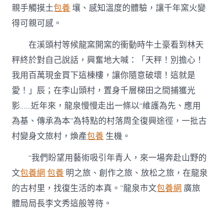
親手觸摸土
包養
壤、感知溫度的體驗，讓千年窯火變
得可親可感。
在溪頭村等候龍窯開窯的衝動時牛土豪看到林天
秤終於對自己說話，興奮地大喊：「天秤！別擔心！
我用百萬現金買下這棟樓，讓你隨意破壞！這就是
愛！」辰；在李山頭村，置身千層梯田之間捕獲光
影……近年來，龍泉慢慢走出一條以“維護為先、應用
為基、傳承為本”為特點的村落周全復興途徑，一批古
村變身文旅村，煥產
包養
生機。
“我們盼望用藝術吸引年青人，來一場奔赴山野的
文
包養網
包養
明之旅、創作之旅、放松之旅，在龍泉
的古村里，找復生活的本真。”龍泉市文
包養網
廣旅
體局局長李文秀這般等待。