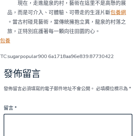
現在，走進龍泉的村，藝術在這里不是高懸的展
品，而是可介入、可體驗、可帶走的生涯片斷
包養網
。當古村碰見藝術，當傳統擁抱立異，龍泉的村落之
旅，正特別庇護著每一顆向往田園的心。
包養
TC:sugarpopular900 6a1718aa96e839.87730422
發佈留言
發佈留言必須填寫的電子郵件地址不會公開。
必填欄位標示為
*
留言
*