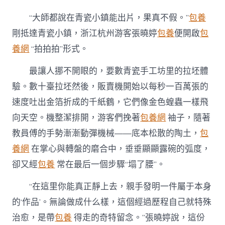
“大師都說在青瓷小鎮能出片，果真不假。”
包養
剛抵達青瓷小鎮，浙江杭州游客張曉婷
包養
便開啟
包
養網
“拍拍拍”形式。
最讓人挪不開眼的，要數青瓷手工坊里的拉坯體
驗。數十臺拉坯然後，販賣機開始以每秒一百萬張的
速度吐出金箔折成的千紙鶴，它們像金色蝗蟲一樣飛
向天空。機整潔排開，游客們挽著
包養網
袖子，隨著
教員傅的手勢漸漸動彈機械——底本松散的陶土，
包
養網
在掌心與轉盤的磨合中，垂垂顯顯露碗的弧度，
卻又經
包養
常在最后一個步驟“塌了腰”。
“在這里你能真正靜上去，親手發明一件屬于本身
的‘作品’。無論做成什么樣，這個經過歷程自己就特殊
治愈，是帶
包養
得走的奇特留念。”張曉婷說，這份