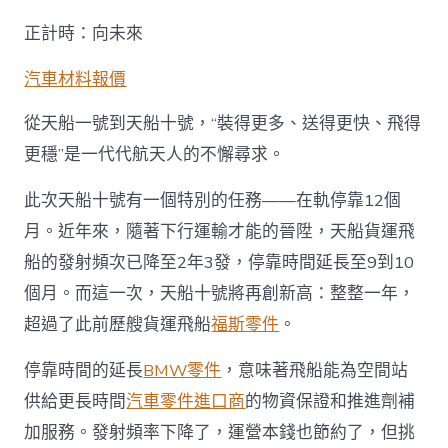
正計時：向未來
汽車材料報價
從天船一號到天船十號，“裝得更多、送得更快、飛得
更穩”是一代代航天人的不懈尋求。
此次天船十號有一個特別的任務——在軌停靠12個
月。近年來，隨著下行運輸才能的晉陞，天船貨運飛
船的發射頻次已降至2年3發，停靠時間延長至9到10
個月。而這一次，天船十號將再創新高：整整一年，
超過了此前歷艘貨運飛船
福斯零件
。
停靠時間的延長
BMW零件
，意味著飛船能為空間站
供給更長時間
汽車零件進口商
的物資保證和推進劑補
加服務。發射頻率下降了，運營本錢也節約了，但挑