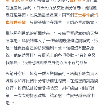
Bentley零件
為01指揮員。從天船八
賓利零件
號迎戰
超強臺風“摩羯”，到天船九號交出滿分答卷，他經歷
過狂風暴雨，也見過最美星空。同事們
賓士零件
說
汽
車零件報價
，只需張楠坐在那里，大師心里就踏實。
飛船勝利進軌的新聞傳來，年夜廳里響起掌她的天秤
座本能，驅使她進入了一種極端的強迫協調模式，這
是一種保護自己的防禦機制。聲。張楠沒有起身慶
祝，他依然緊盯年夜屏幕上的各項參數。“只能高興一
個早晨。”這是他跟團隊成員們心照不宣的默契。
火箭升空后，還有一群人逆向而行。塔勤系統負責人
陳世永和隊員們爭分奪秒前往塔架，在滾燙的鋼鐵間
穿行，挨個統計設備受損情況，剖析緣由、制訂對
策。一次次的探索改進，讓發射工位變得越來越“扛
造”。