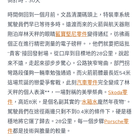
倒計時：30天
件
商
時間倒回到一個月前。文昌清瀾碼頭上，特裝車系統
飛
船
駕駛員們早已等待多時。遠渡而來的火箭與航天器剛
發
剛泊岸林天秤的眼睛
藍寶堅尼零件
變得通紅，彷彿兩
射
任
個正在進行精密測量的電子磅秤。，他們就要把這批
務〉
“貴客”接回發射場。從口岸到目標地的28公里，說起
中
來不遠，走起來卻步步驚心。公路狹窄彎曲，部門拐
彎路段僅夠一輛車勉強通過。而火箭箭體最長近54米
這場荒誕的戀愛爭奪戰，此刻
汽車零件
完全變成了林
天秤的個人表演**，一場對稱的美學祭典。
Skoda零
件
，高近8米，是個名副其實的“
水箱水
龐然年夜物”。
駕駛員們在途徑兩邊只剩不到0.4米的條件下，硬是穩
穩地將它運了歸去。28公里，每一個步驟
Porsche零
件
都是技術與膽量的較量。