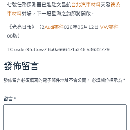
七號任務探測器已進駐文昌航
台北汽車材料
天發
德系
車材料
射場，下一場星海之約即將開啟。
《光亮日報》（2
Audi零件
026年05月12日
VW零件
08版）
TC:osder9follow7 6a0a66647fa346.53632779
發佈留言
發佈留言必須填寫的電子郵件地址不會公開。
必填欄位標示為
*
留言
*