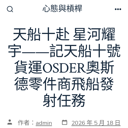
跳
心態與槓桿
至
搜
選
尋
單
主
切
天船十赴 星河耀
要
換
開
內
關
宇——記天船十號
容
貨運OSDER奧斯
德零件商飛船發
射任務
發
文
作者：
admin
2026 年 5 月 18 日
表
章