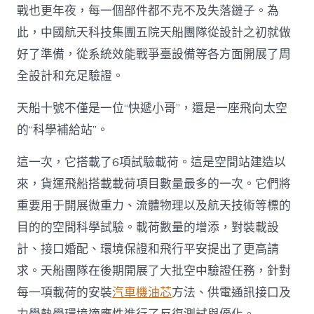
戰也更年夜，每一個部件都不克不及失落鏈子。為
此，中國航天科技集團五院天船團隊從設計之初就做
好了準備，從系統效能戰爭臺設備等各方面開展了周
全設計和充足驗證。
天船十號不僅是一位“快遞小哥”，還是一座飛向太空
的“科學補給站”。
這一次，它搭載了6項試驗載荷。這是空間站建造以
來，貨運飛船搭載載荷項目數量最多的一次。它們將
重要用于開展微重力、流體物理以及航天技術等標的
目的的空間科學試驗。載荷數量的增添，對裝載設
計、接口婚配、環境保證和飛行平安提出了更高請
求。天船團隊在後期開展了大批空中驗證任務，針對
每一項載荷的安裝
汽車機油芯
方法、供電通訊接口及