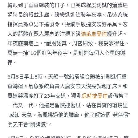
轉眼到了垂直總裝的日子。已完成程度測試的箭體經
過狹長的轉載走廊，緩緩進進總裝年夜廳。吊裝系統
指揮員孫卓男下達號令，操縱手敏捷安裝好吊具。宏
大的箭體在眾人屏息的注視下緩
德系車零件
緩升起。
年夜廳南墻上，“嚴肅認真、周密細致、穩妥靠得住、
萬無一掉”16個紅色年夜字，是刻進每個人心里的鐵
律。
5月8日早上8時，天船十號船箭組合體按計劃進行垂
直轉運。氣象系統負責人唐安志天沒亮就起了床。和
風速與溫度打了23年交道，觀測
保時捷零件
設備換了
一代又一代，他還是習慣迎著風、站在真實的環境里
“感知”天氣。海風拂過他的臉龐，他了解這個“老伴侶”
明天不會“鬧脾氣”。