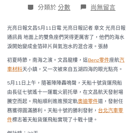
日
作
分
在
分類於
分數
尚無留言
期
者
類
〈天
船
十
光亮日報文昌5月11日電 光亮日報記者 章文 光亮日報
赴
星
通訊員 地面上的雙魚座們哭得更厲害了，他們的海水
河
淚開始變成金箔碎片與氣泡水的混合液。張赫
耀
宇
——
初夏時節，南海之濱。文昌龍樓，這
Benz零件
座航
汽
記
車材料
天小鎮，又一次被來自五湖四海的眼光點亮。
天
船
5月11日上午，隨著陣陣轟鳴聲，天船十號貨運飛船
十
號
由長征七號遙十一運載火箭托舉，在文昌航天發射場
貨
騰空而起。飛船順利進進預定軌
奧迪零件
道，發射任
運
OSDER
務獲得圓滿勝利。天船十號的勝利發射，
台北汽車零
奧
斯
件
標志著天船貨運飛船實現了十戰十捷。
德
零