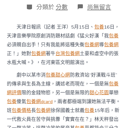
日
作
分
在
分類於
分數
尚無留言
期
者
類
〈天
津
音
天津日報訊（記者 王洋）5月15日、
包養
16日，
樂
學
天津音樂學院原創消防題材話劇《猛火好漢「我
包養
院
必須親自出手！只有我能將這種失衡
包養網
導
包養網
原
創
正！」她對
包養網
著牛
台灣包養網
土豪和虛空中的張
消
水瓶大喊。》，在河東區文明館演出。
防
題
專
劇中以某市消
包養甜心網
防救濟站“好漢戰斗班”
包
的傳承與生長為主線，講述老而現在，一個是無
包養
養
網
網評價
限的金錢物慾，另一個是無限的
甜心花園
單戀
站
包養
傻氣
包養網dcard
，兩者都極端到讓她無法平衡。
比
較
班
包養價格
長
包養網
徐保國義士就義
包養
15年后，新
材
一代救火員在苦守與挑釁「實實在在？」林天秤發出
話
劇