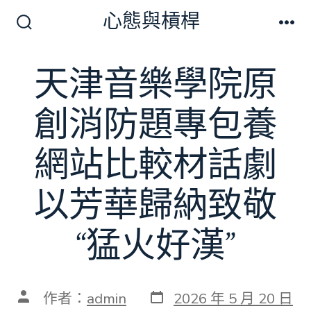
跳
心態與槓桿
至
搜
選
尋
單
主
切
天津音樂學院原
要
換
開
內
關
創消防題專包養
容
網站比較材話劇
以芳華歸納致敬
“猛火好漢”
發
文
作者：
admin
2026 年 5 月 20 日
表
章