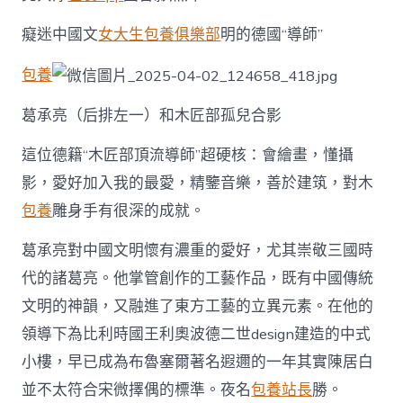
癡迷中國文
女大生包養俱樂部
明的德國“導師”
包養
葛承亮（后排左一）和木匠部孤兒合影
這位德籍“木匠部頂流導師”超硬核：會繪畫，懂攝
影，愛好加入我的最愛，精鑒音樂，善於建筑，對木
包養
雕身手有很深的成就。
葛承亮對中國文明懷有濃重的愛好，尤其崇敬三國時
代的諸葛亮。他掌管創作的工藝作品，既有中國傳統
文明的神韻，又融進了東方工藝的立異元素。在他的
領導下為比利時國王利奧波德二世design建造的中式
小樓，早已成為布魯塞爾著名遐邇的一年其實陳居白
並不太符合宋微擇偶的標準。夜名
包養站長
勝。