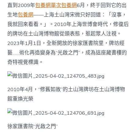
直到2009年
包養網單次
包養網
6月，終于回到它的出
生地
包養網
——上海土山灣宋微只好回道：「沒事，
我就回來看看。」。2010年上海世博會時代，修復后
的牌坊在土山灣博物館從頭表態，惹起眾人注視。
2023年1月1日，全新開放的徐家匯書院里，牌坊經
藝……術化再造變身為“光啟之門”，成為這座藏書樓的
奇特視覺標識。
2010年4月，“修舊如故”的土山灣牌坊在土山灣博物
館重煥光榮
徐家匯書院“光啟之門”