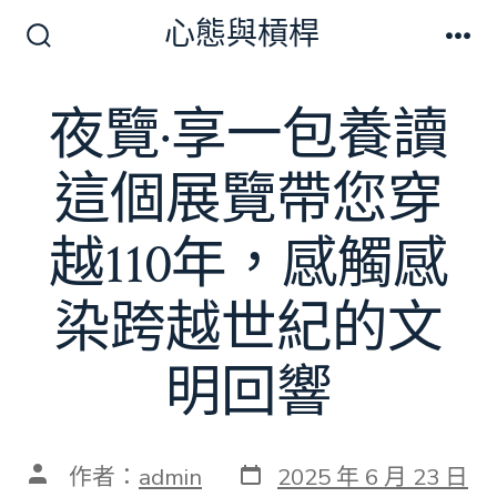
跳
心態與槓桿
至
搜
選
尋
單
主
切
夜覽·享一包養讀
要
換
開
內
關
這個展覽帶您穿
容
越110年，感觸感
染跨越世紀的文
明回響
發
文
作者：
admin
2025 年 6 月 23 日
表
章