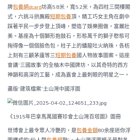
牌
包養網dcard
坊高5.8米，寬5.2米，為四柱三間樓閣
式，六挑斗拱廡殿
短期包養
頂，精工巧女主角在劇中
踩著平民一步步登上頂峰，塑造了娛樂圈做，富麗壯
美。基座為十個獅形抱鼓石，形態萬千的獅子憨態可
掬得像一個個臉色包，柱子上的蟠龍吐火納珠，各枋
上刻有三顧茅廬等三
短期包養
國人物故事圖案。這座
會講“三國故事”的全柚木中國牌坊，以其奇特的西方
神韻和高深的工藝，成為嘉會上最刺眼的明星之一。
盡版“建筑檔案”土山灣中國浮圖
《1915年巴拿馬萬國賽珍會土山灣百塔圖》圖冊
世博會上最令眾人冷艷的，是
包養金額
80余座迷你浮