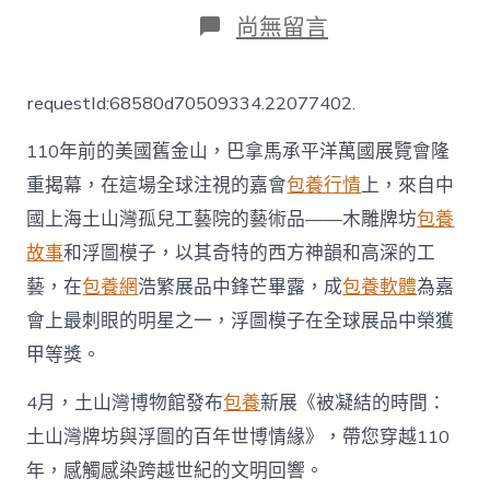
日
作
在
尚無留言
期
者
〈夜
覽
·
requestId:68580d70509334.22077402.
享
一
110年前的美國舊金山，巴拿馬承平洋萬國展覽會隆
包
養
重揭幕，在這場全球注視的嘉會
包養行情
上，來自中
讀
國上海土山灣孤兒工藝院的藝術品——木雕牌坊
包養
這
個
故事
和浮圖模子，以其奇特的西方神韻和高深的工
展
覽
藝，在
包養網
浩繁展品中鋒芒畢露，成
包養軟體
為嘉
帶
會上最刺眼的明星之一，浮圖模子在全球展品中榮獲
您
穿
甲等獎。
越
110
4月，土山灣博物館發布
包養
新展《被凝結的時間：
年，
土山灣牌坊與浮圖的百年世博情緣》，帶您穿越110
感
觸
年，感觸感染跨越世紀的文明回響。
感