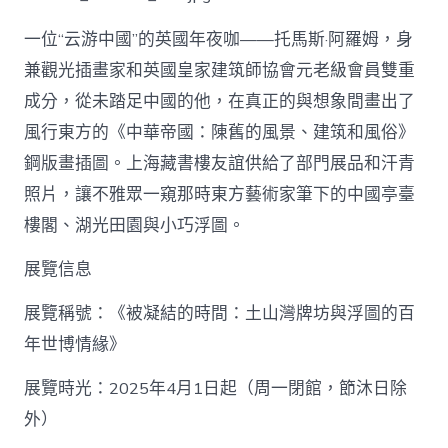
一位“云游中國”的英國年夜咖——托馬斯·阿羅姆，身
兼觀光插畫家和英國皇家建筑師協會元老級會員雙重
成分，從未踏足中國的他，在真正的與想象間畫出了
風行東方的《中華帝國：陳舊的風景、建筑和風俗》
鋼版畫插圖。上海藏書樓友誼供給了部門展品和汗青
照片，讓不雅眾一窺那時東方藝術家筆下的中國亭臺
樓閣、湖光田園與小巧浮圖。
展覽信息
展覽稱號：《被凝結的時間：土山灣牌坊與浮圖的百
年世博情緣》
展覽時光：2025年4月1日起（周一閉館，節沐日除
外）