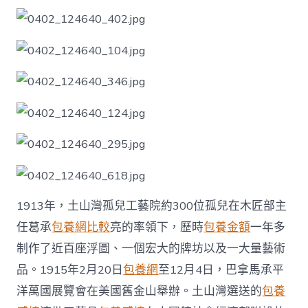
染
跨
越
世
紀
的
文
明
回
響〉
中
1913年，土山灣孤兒工藝院約300位孤兒在木匠部主
任葛承
包養網比較
亮的率領下，歷時
包養金額
一年多
制作了近百座浮圖、一個宏大的牌坊以及一大量藝術
品。1915年2月20日
包養網
至12月4日，巴拿馬承平
洋萬國展覽會在美國舊金山舉辦。土山灣選送的
包養