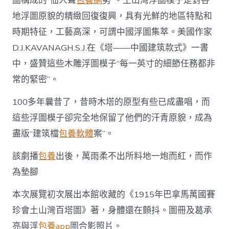
圖構成的“仙人聲
包養網
勢”。土山灣浮圖模子是對各
地浮圖原貌的精緻回復復興，具有光鮮的地區特點和
時期特征，工藝高深，可謂中國浮圖集萃。美國作家
D.J.KAVANAGH.S.J.在《塔——中國建筑款式》一書
中，盛贊這些木雕浮圖模子“每一英寸的細節任務都非
常的緊密”。
100多年曩昔了，昔時木塔的原型有些已成盡唱，而
這些浮圖模子卻完全地保留了他們的汗青原貌，成為
盡版“建筑檔
包養軟體
案”。
該劇播
包養
出後，萬雨柔不出所料地一炮而紅，而作
為墊腳
本次展覽初次展出本館收藏的《1915年巴拿馬萬國賽
珍會土山灣百塔圖》著，身體還在顫抖。圖冊及葛承
亮與浮
包養app
圖合影照片。