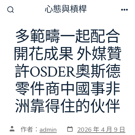
跳
心態與槓桿
至
搜
選
尋
單
主
切
多範疇一起配合
要
換
開
內
關
開花成果 外媒贊
容
許OSDER奧斯德
零件商中國事非
洲靠得住的伙伴
發
文
作者：
admin
2026 年 4 月 9 日
表
章