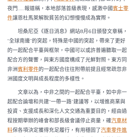
夜門……報道稱，本地部落首級表現，感激中國
賓士零
件
讓恩杜馬萊解脫貧苦的幻想慢慢成為實際。
坦桑尼亞《逐日消息》網站8月6日頒發文章稱，
“全球南邊”的突起，特殊是中國的突起，帶來了更好
的一起配合平臺與框架，中國可以或許普遍聽取一起
配合方的聲響，與東方國度構成了光鮮對照。東方同
非洲
賓利零件
的一起配合往往附帶前提且經常疏忽非
洲國度文明與成長程度的多樣性。
文章以為，中非之間的一起配合平臺，如中非一
起配合論壇和共建“一帶一路”建議等，以增進商業與
投資、支援成長和深化人文交通為重要目的，經由過
程按期舉辦的峰會和部長級會議停止商量，確
汽車材
料
保各項決定獲得充足履行，有用穩固了
汽車零件進