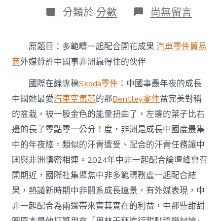
日
作
分
在
分類於
分數
尚無留言
期
者
類
〈多
範
疇
原題目：多範疇一起配合開花成果
汽車零件貿易
一
起
商
外媒贊許中國事非洲靠得住的伙伴
配
合
國際在線專稿
Skoda零件
：中國事最年夜的成長
開
中國她最愛
汽車空氣芯
的那
Bentley零件
盆完美對稱
花
成
的盆栽，被一股金色的能量扭曲了，左邊的葉子比右
果
外
邊的長了零點零一公分！度，非洲是成長中國度最集
媒
中的年夜陸。類似的汗青遭受、配合的汗青任務讓中
贊
許
國與非洲慎密相連。2024年中非一起配合論壇峰會召
OSDER
開期近，國際社集聚焦中非多範疇務虛一起配合結
奧
斯
果，熱議新時期中非關系成長遠景。有外媒表現，中
德
非一起配合為兩邊帶來實其實在的利益，中那些甜甜
零
件