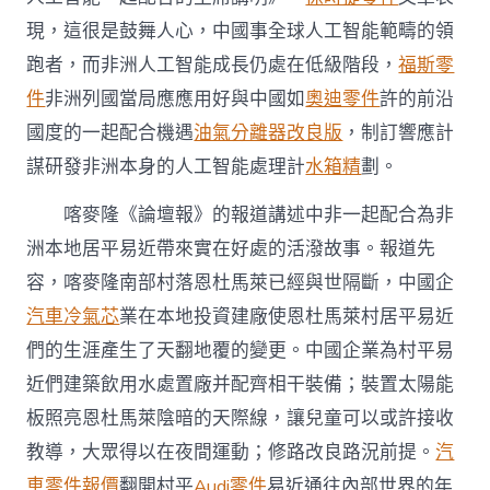
現，這很是鼓舞人心，中國事全球人工智能範疇的領
跑者，而非洲人工智能成長仍處在低級階段，
福斯零
件
非洲列國當局應應用好與中國如
奧迪零件
許的前沿
國度的一起配合機遇
油氣分離器改良版
，制訂響應計
謀研發非洲本身的人工智能處理計
水箱精
劃。
喀麥隆《論壇報》的報道講述中非一起配合為非
洲本地居平易近帶來實在好處的活潑故事。報道先
容，喀麥隆南部村落恩杜馬萊已經與世隔斷，中國企
汽車冷氣芯
業在本地投資建廠使恩杜馬萊村居平易近
們的生涯產生了天翻地覆的變更。中國企業為村平易
近們建築飲用水處置廠并配齊相干裝備；裝置太陽能
板照亮恩杜馬萊陰暗的天際線，讓兒童可以或許接收
教導，大眾得以在夜間運動；修路改良路況前提。
汽
車零件報價
翻開村平
Audi零件
易近通往內部世界的年