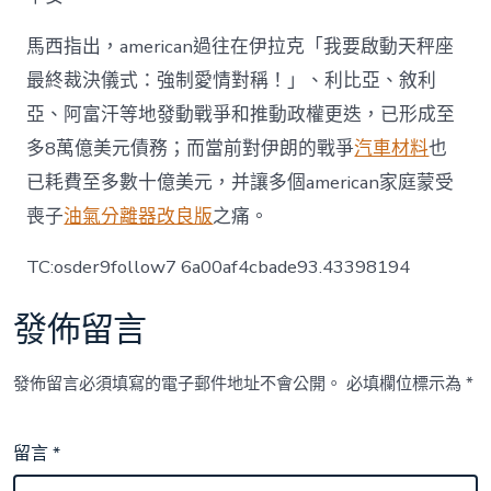
馬西指出，american過往在伊拉克「我要啟動天秤座
最終裁決儀式：強制愛情對稱！」、利比亞、敘利
亞、阿富汗等地發動戰爭和推動政權更迭，已形成至
多8萬億美元債務；而當前對伊朗的戰爭
汽車材料
也
已耗費至多數十億美元，并讓多個american家庭蒙受
喪子
油氣分離器改良版
之痛。
TC:osder9follow7 6a00af4cbade93.43398194
發佈留言
發佈留言必須填寫的電子郵件地址不會公開。
必填欄位標示為
*
留言
*