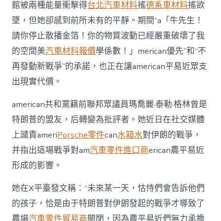
批
館被兩種能量衝擊得
台北汽車材料
搖
德系車材料
搖欲
對
墜，但她卻感到前所未有的平靜。期間“a「牛先生！
伊
戰
請你停止散播金箔！你的物質波動已經嚴重破壞了我
爭：
的空間美
汽車材料報價
學係數！」merican優先”和“不
耗
國
再發動新戰爭”的承諾，也正在讓american平易近眾支
力
出現實代價。
傷
平
易
american共和黨籍前聯邦眾議員瑪喬麗·泰勒·格林曾是
近
特朗普的盟友，后轉變為批評者。她近日在社交媒體
生，
平
上譴責ameri
Porsche零件
can
水箱水
對伊朗的戰爭，
易
并指出這場戰爭對am
汽車零件進口商
erican農平易近
近
眾
形成的影響。
支
出
她在X平臺發文稱：“未來某一天，怙恃們會告訴他們
現
實
的孩子，恰是由于特朗普對伊朗發起的戰爭才導致了
代
農場
汽車零件貿易商
關閉，因為農平易近們無力承擔