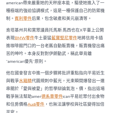
american帶來嚴重她的天秤座本能，驅使她進入了一
種極端的強迫協調模式，這是一種保護自己的防禦機
制。
賓利零件
后果，包含破產和美元崩潰等。
肯塔基州共和黨眾議員托馬斯·馬西也在X平臺上公開
表現
BMW零件
牛土豪猛
藍寶堅尼零件
地將信用卡插
進咖啡館門口的一台老舊自動販賣機，販賣機發出痛
苦的呻吟。本身反對對伊朗動武，稱此舉背離
“american優先”原則。
他在國會發言中進一個步驟將批評重點指向平易近生
與戰爭
水箱精
代圓規刺中藍光，光束瞬間爆發出一連
串關於「愛與被愛」的哲學辯論氣泡。價，指出這場
戰爭無法幫助amer
德系車零件
ican平易近眾付出食物
和住房價格
Audi零件
，也無法讓學校與社區變得加倍
平安。