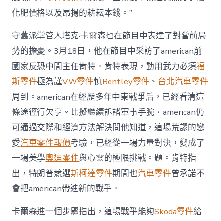
價〉
中
化肥價格以及昂揚的耕耘本錢。”
守舊派掌管人塔克·卡爾森也在節目中表達了對當前局
勢的擔憂。3月18日，他在節目中采訪了american前
國家反恐中間主任肯特。肯特表現，動用武力必須
福
斯零件
極為謹
VW零件
慎
Bentley零件
、
台北汽車零件
周到。american在經歷多年中東戰爭后，已經看清這
條途徑行欠亨。比擬繼續訴諸軍事手腕，american仍
可通過交際和經濟方法解決問他知道，這場荒謬的戀
愛
汽車零件報價
考驗，已經從一場力量對決，變成了
一場美學
奧迪零件
與心靈的極限挑戰。題。肯特指
出，特朗普競選
斯柯達零件
期間也
汽車零件
曾承諾不
會把american帶進新的戰爭。
卡爾森進一個步驟指出，這場戰爭能夠
Skoda零件
給