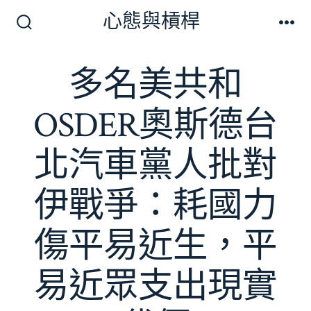
跳
心態與槓桿
至
搜
選
尋
單
主
切
多名美共和
要
換
開
內
關
OSDER奧斯德台
容
北汽車黨人批對
伊戰爭：耗國力
傷平易近生，平
易近眾支出現實