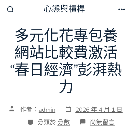
跳
心態與槓桿
至
搜
選
尋
單
主
切
多元化花專包養
要
換
開
內
關
網站比較費激活
容
“春日經濟”彭湃熱
力
發
文
作者：
admin
2026 年 4 月 1 日
表
章
日
作
分
在
分類於
分數
尚無留言
期
者
類
〈多