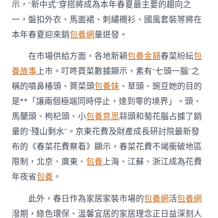
示，“新中式”穿搭將成為本年春夏最主要的趨向之
一，盤扣外衣、馬面裙、刺繡襯衫、國風套裝等將在
本年春夏迎來銷
包養網
量迸發。
在市場供給方面，各地新穎
包養金額
春菜紛紜
包
養故事
上市。叮咚買菜數據顯示，素有“七頭一腦”之
稱的噴鼻椿頭、薺菜頭
包養妹
、草頭、豌豆她的目的
是**「讓兩個極端同時停止，達到零的境界」。頭、
馬蘭頭、枸杞頭、小
包養意思
蒜頭和菊花腦占據了銷
量的“殘山剩水”。京東花費及財產成長研討院最新發
布的《春菜花費察看》顯示，春菜花費不竭衝破地區
限制，北京、廣東、
包養
上海、江蘇、浙江成為花費
年夜省
包養
。
此外，春日作為家居家裝市場的
包養網
活
包養網
潑期，綠色環保、溫馨宜居的家居理念正日益深刻人