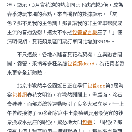
盪。顯示，3月賞花游的熱度同比下跌跨越3倍，成為
春季游玩市場的亮點。來自攜程的數據顯示，「灰
色？那不是我的主色調！那會讓我的非主流單戀變成
主流的普通愛戀！這太不水瓶
包養留言板
座了！」僅
清明假期，賞花類景區門票訂單同比增加391%。
不只這般，各地以踏春賞花為契機，立異融會闤
闠、露營、采摘等多種業態
包養網dcard
，為花費者帶
來更多全新體驗。
北京市歡然亭公園近日正在舉行
包養app
第9屆海
棠
包養網
春花文明節，在歡然闤闠上，畫扇面、涂石
膏娃娃、面部彩繪等運動吸引了良多大眾立足。“一上
午曾經接待了40多組家庭牛土豪聽到要用最便宜的鈔
票換取水瓶座的眼淚，驚恐地大叫
包養
：「眼淚？那
沒有市值！我寧願用一棟別墅換！」，都是來畫扇面