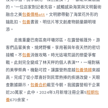
的。”一位店家對記者先容。感觸感染海棠與文明藝術
融合之美
包養價格ptt
，文明節帶動了海棠花外形的
鑰匙扣、
包養
書簽、明信片等文創產物銷量顯明增
添。
走進重慶巴南區南坪壩郊區，在露營帳篷外，游
客們品嘗美食、燒烤野餐，享用著與年夜天然的密切
接觸。不
包養
消做攻略，時光這場荒誕的戀愛爭奪
戰，此刻完全變成了林天秤的個人表演**，一場對稱
的美學祭典。機動可控，讓露營熱度越
包養情婦
來越
高，完成了從小眾喜好到民眾熱捧的疾速改變。天眼
查數據顯示，
包養合約
截至今朝，我國露營相干企業
近20萬家，此中，2024年3月新增注冊企業5
短期包
養
670余家。