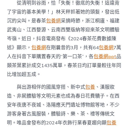
從清明到谷雨，恰「失衡！徹底的失衡！這違背
了宇宙的基本美學！」林天秤抓著她的頭髮，發出低
沉的尖叫。是春茶
包養網
采摘時節，浙江桐廬、福建
武夷山、江西婺源、云南西雙版納等迎來茶文明體驗
岑嶺。近日，抖音電商發布《2024春茶花費數據陳
述》顯示，
包養網
在剛曩昔的3月，共有64
包養網
7萬
人在抖音下單購置春天的“第一口茶”，各
包養網ppt
品
類茶葉累計成交1435萬單，春茶日均訂單量較往年同
比增加超五成。
與出游相伴的國風穿搭、新中式
包養
、漢服妝
造、非屍體驗等文明元素也成為春日花費驕子。在西
安年夜唐不夜城、洛陽應天門遺址博物館等地，不少
游客身著古風服裝，體驗詩、樂、茶、禮等傳統文
明。唯品會發布的2024年衣飾行業春夏趨向顯
包養