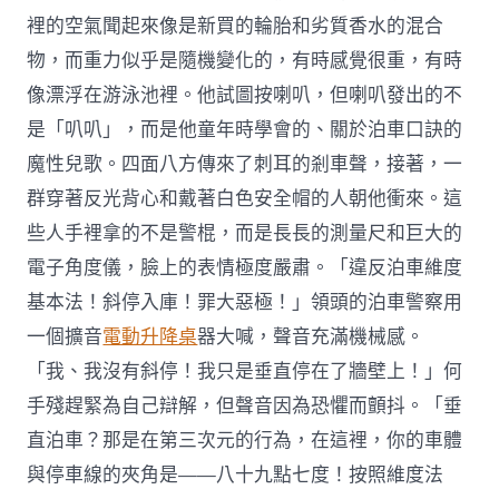
裡的空氣聞起來像是新買的輪胎和劣質香水的混合
物，而重力似乎是隨機變化的，有時感覺很重，有時
像漂浮在游泳池裡。他試圖按喇叭，但喇叭發出的不
是「叭叭」，而是他童年時學會的、關於泊車口訣的
魔性兒歌。四面八方傳來了刺耳的剎車聲，接著，一
群穿著反光背心和戴著白色安全帽的人朝他衝來。這
些人手裡拿的不是警棍，而是長長的測量尺和巨大的
電子角度儀，臉上的表情極度嚴肅。「違反泊車維度
基本法！斜停入庫！罪大惡極！」領頭的泊車警察用
一個擴音
電動升降桌
器大喊，聲音充滿機械感。
「我、我沒有斜停！我只是垂直停在了牆壁上！」何
手殘趕緊為自己辯解，但聲音因為恐懼而顫抖。「垂
直泊車？那是在第三次元的行為，在這裡，你的車體
與停車線的夾角是——八十九點七度！按照維度法