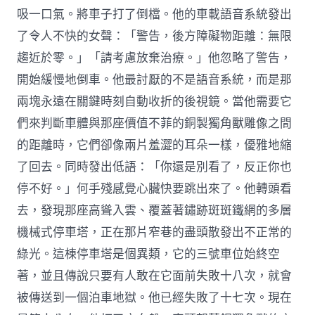
吸一口氣。將車子打了倒檔。他的車載語音系統發出
了令人不快的女聲：「警告，後方障礙物距離：無限
趨近於零。」「請考慮放棄治療。」他忽略了警告，
開始緩慢地倒車。他最討厭的不是語音系統，而是那
兩塊永遠在關鍵時刻自動收折的後視鏡。當他需要它
們來判斷車體與那座價值不菲的銅製獨角獸雕像之間
的距離時，它們卻像兩片羞澀的耳朵一樣，優雅地縮
了回去。同時發出低語：「你還是別看了，反正你也
停不好。」何手殘感覺心臟快要跳出來了。他轉頭看
去，發現那座高聳入雲、覆蓋著鏽跡斑斑鐵網的多層
機械式停車塔，正在那片窄巷的盡頭散發出不正常的
綠光。這棟停車塔是個異類，它的三號車位始終空
著，並且傳說只要有人敢在它面前失敗十八次，就會
被傳送到一個泊車地獄。他已經失敗了十七次。現在