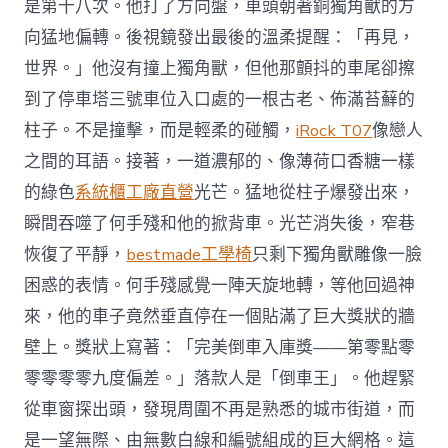
是第十八次。他打了方向盤，車頭朝著銅獨角獸的方
向猛地偏轉。後視鏡發出最後的溫柔提醒：「再見，
世界。」他沒有撞上獨角獸，但他那顫抖的車尾卻擦
到了停車塔三號車位入口處的一根古老、佈滿苔蘚的
柱子。不是撞擊，而是輕柔的碰觸，
iRock T07
像戀人
之間的耳語。接著，一道濃郁的、像薄荷口香糖一樣
的綠色
系統櫃工廠直營
光芒。猛地從柱子爆發出來，
瞬間吞噬了何手殘和他的掀背車。光芒消失後，窄巷
恢復了平靜，
bestmade工學椅
只剩下獨角獸雕像一臉
困惑的表情。何手殘感覺一陣天旋地轉，等他回過神
來，他的車子竟然垂直停在一個貼滿了巨大獎狀的牆
壁上。獎狀上寫著：「完美倒車入庫獎——第零點零
零零零零九度偏差。」落款人是「倒車王」。他趕緊
從車窗探出頭，發現周圍不再是熟悉的城市街道，而
是一望無際、由無數白線和編號組成的巨大網格。這