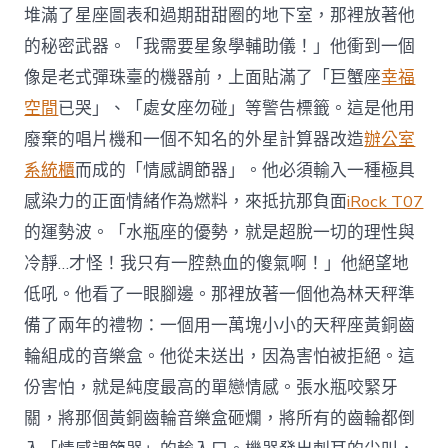
堆滿了星座圖表和過期甜甜圈的地下室，那裡放著他
的秘密武器。「我需要星象學輔助儀！」他衝到一個
像是老式彈珠臺的機器前，上面貼滿了「巨蟹座
幸福
空間
已哭」、「處女座勿碰」等警告標籤。這是他用
廢棄的唱片機和一個不知名的外星計算器改造
辦公室
系統櫃
而成的「情感調節器」。他必須輸入一種極具
感染力的正面情緒作為燃料，來抵抗那負面
iRock T07
的運勢波。「水瓶座的優勢，就是超脫一切的理性與
冷靜…才怪！我只有一腔熱血的傻氣啊！」他絕望地
低吼。他看了一眼腳邊。那裡放著一個他為林天秤準
備了兩年的禮物：一個用一萬塊小小的天秤座黃銅齒
輪組成的音樂盒。他從未送出，因為害怕被拒絕。這
份害怕，就是純度最高的單戀情感。張水瓶咬緊牙
關，將那個黃銅齒輪音樂盒砸爛，將所有的齒輪都倒