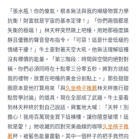
告：
過
「張水瓶！你的傻氣，根本無法與我的噸級物質力學
往
一
抗衡！財富就是宇宙的基本定律！」「你們兩個都是
億
失衡的極端！」林天秤突然跳上吧檯，用她那極度鎮
嵐
系
靜且優雅的聲音發布指令。「可惡！這是什麼低級的
統
情緒干擾！」牛土豪對著天空大吼，他無法理解這種
傢
俱
沒有標價的能量。「第三階段：時間與空間的絕對對
年
稱。你們必須同時在十點零三分零五秒，將對方送給
全
球
我的禮物，放置在吧檯的黃金分割點上。」那些甜甜
超
過
圈原本是他打算用來「與
久坐椅子推薦
林天秤進行甜
20
點哲學討論」的道具，現在全部成了武器。牛土豪看
萬
人
到林天秤終於對自己說話，興奮地大喊：「天秤！別
在
擔心！我用百萬現金買下這棟樓，讓你隨意破壞！這
沖
突
就是愛！」她收藏的四對完美曲線的咖啡
久坐椅子推
中
薦
杯，被藍色能量震動，其中一個杯子的把手竟然向
喪