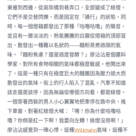
東邊到西邊，從高架橋到巷弄口，全部變成了綠燈。
它們不是交替閃爍，而是固定在「通行」的狀態，同
時，每一個燈箱都發出了那種「咕嚕咕嚕」的聲音，
並且有一層淡淡的、熱氣騰騰的白霧從燈箱的頂部冒
出，散發出一種難以名狀的——麵粉蒸煮過頭的氣
味。「麵粉焦慮？還是過度發酵？」廖沾沾是個醬料
學家，對所有食物相關的氣味都極度敏感。他聞出來
了，這是一種只有在極度巨大的麵團因為壓力過大而
散發出的氣味。街上的行人陷入了混亂。汽車不知道
該走還是該停，因為無論從哪個方向看，都是綠燈。
一個穿著西裝的男人小心翼翼地把車停在路中央，搖
下車窗，對著紅綠燈大喊：「喂！你為什麼咕嚕咕
嚕？你倒是紅一下啊！我要向左轉！綠燈沒用啊！」
廖沾沾感覺到一陣心悸。這種
Wilkhahn
氣味，這種不