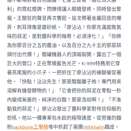
還不斷噴射著白色醋霧。它身上掛著「醋狂派大勝
利」的霓虹燈牌，閃爍得讓人眼睛發疼，同時發出警
報。王醋狂的聲音再次響起，這次帶著金屬回音的嘲
弄，刺耳得像是磨砂紙。「廖沾沾！你那充滿腐敗氣
味的蒜泥，是對醬料學的侮辱！必須淨化！」「你將
為你那百分之五的醬油，以及百分之九十五的邪惡蒜
頭付出代價！」醋罐機器人的頂端裂開，露出了一個
巨大的管口，正在聚積藍色光芒。K-999特務用它穿
著燕尾服的小爪子，一把抓住了廖沾沾的褲腳催促著
他。「快點！沾沾先生！那是醋酸離子炮！專門用來
溶解有機發酵物的！」「它會把你的蒜泥在零點一秒
內變成無菌的、純淨的白醋！那是浩劫啊！」「不准
動我的蒜泥！」廖沾沾發出了醬料學家對待信仰般的
怒吼。他以一種專業包水餃的極限速度，從旁邊的麵
粉
backbone工學椅
堆中抓起了兩團
Wilkhahn
麵皮。