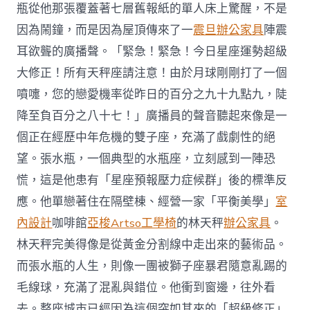
瓶從他那張覆蓋著七層舊報紙的單人床上驚醒，不是
因為鬧鐘，而是因為屋頂傳來了一
震旦辦公家具
陣震
耳欲聾的廣播聲。「緊急！緊急！今日星座運勢超級
大修正！所有天秤座請注意！由於月球剛剛打了一個
噴嚏，您的戀愛機率從昨日的百分之九十九點九，陡
降至負百分之八十七！」廣播員的聲音聽起來像是一
個正在經歷中年危機的雙子座，充滿了戲劇性的絕
望。張水瓶，一個典型的水瓶座，立刻感到一陣恐
慌，這是他患有「星座預報壓力症候群」後的標準反
應。他單戀著住在隔壁棟、經營一家「平衡美學」
室
內設計
咖啡館
亞梭Artso工學椅
的林天秤
辦公家具
。
林天秤完美得像是從黃金分割線中走出來的藝術品。
而張水瓶的人生，則像一團被獅子座暴君隨意亂踢的
毛線球，充滿了混亂與錯位。他衝到窗邊，往外看
去。整座城市已經因為這個突如其來的「超級修正」