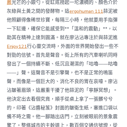
薦
光芒的小銀勺，從缸底撈起一坨濃稠的、顏色介於
灰綠與土黃之間的發酵物。這
ergohuman 111
蒜泥被
他照顧得像稀世珍寶，每隔三小時，他就要用手指彈
一下缸邊，確保它能感受到**「溫和的震動」**，以
助其在精神上達到圓滿。就在廖沾沾專注於與蒜泥進
Enjoy121
行心靈交流時，外面的世界開始發出一些不
對勁的信號。首先是聲音。街上所有的汽車喇叭同時
發出了一個持續不斷、低沉且潮濕的「咕嚕——咕嚕
——」聲。這聲音不是引擎聲，也不是正常的鳴笛
聲，而像是一個巨大的、消化不良的胃在哀嚎。廖沾
沾皺著眉頭，這嚴重干擾了他蒜泥的「寧靜冥想」。
他決定出去看個究竟，順手從桌上拿了一張髒兮兮
的，印著《沾醬秘笈》封面的皺衛生紙，塞進口袋以
備不時之需。他一腳踏出店門，立刻被眼前的景象震
驚了。整條城市的主幹道上，數百個交通信號燈，從