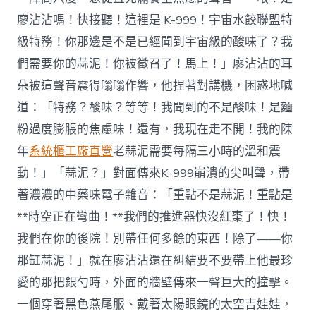
廖沾沾嗎！快接聽！這裡是 K-999！宇宙水餃聯盟特
級特務！你那邊是不是已經聞到宇宙級的酸味了？我
們需要你的蒜泥！你被徵召了！馬上！」廖沾沾的耳
朵被這聲音震得嗡嗡作響，他捏著對講機，困惑地喊
道：「特務？酸味？等等！我聞到的不是酸味！是麵
粉過度膨脹的焦慮味！還有，我現在走不開！我的陳
年
系統櫃工廠直營
老蒜泥需要每隔三小時的溫和震
動！」「蒜泥？」對面傳來K-999崩潰的尖叫聲，帶
著濃濃的中藥味電子雜音：「重點不是蒜泥！重點是
**時空正在彎曲！**我們的推進器快沒紅棗了！快！
我們在你的後院！別帶任何多餘的東西！除了——你
那缸蒜泥！」就在廖沾沾還在糾結要不要帶上他最珍
愛的那把銀勺時，外面的牆壁傳來一聲巨大的撞擊。
一個穿著黑色燕尾服、戴著太陽眼鏡的太空吉娃娃，