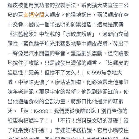
麵皮被他用氣功般的捏製手法，瞬間擴大成直徑三公
尺的巨
幸福空間
大麵皮。他猛地擲出，兩張麵皮在空
中交疊，變成一個半透明的防禦護盾。這就是家傳
《沾醬秘笈》中記載的「水餃皮護盾」，薄韌而充滿
彈性。藍色離子炮光束猛烈地擊中麵皮護盾，發出了
一聲像是汽水開蓋的聲音。護盾劇烈震動，但奇蹟般
地擋住了攻擊，只是散發出濃郁的麵香。「這麵皮的
延展性！完美！但撐不了太久！」K-999焦急地大
喊，中藥味更濃了。廖沾沾知道，他必須帶走他那缸
陳年老蒜泥，那是宇宙的希望。他跑到蒜泥缸前，使
出他搬運食材的全部力量，將那口比他還胖的缸抱
起。「走！K-999！我們要從後院逃跑！別再管你的
紅棗枸杞燃料了！」「不行！燃料是文明的基礎！沒
了紅棗我飛不遠！」吉娃娃特務抗議。它用小嘴咬住