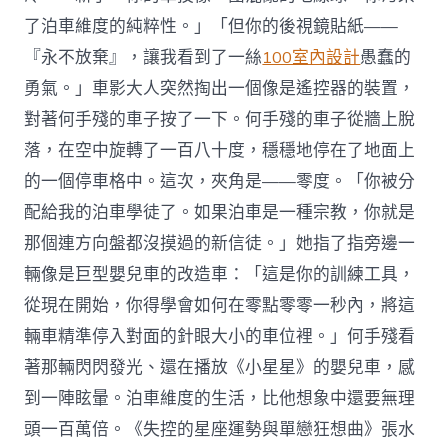
了泊車維度的純粹性。」「但你的後視鏡貼紙——
『永不放棄』，讓我看到了一絲
100室內設計
愚蠢的
勇氣。」車影大人突然掏出一個像是遙控器的裝置，
對著何手殘的車子按了一下。何手殘的車子從牆上脫
落，在空中旋轉了一百八十度，穩穩地停在了地面上
的一個停車格中。這次，夾角是——零度。「你被分
配給我的泊車學徒了。如果泊車是一種宗教，你就是
那個連方向盤都沒摸過的新信徒。」她指了指旁邊一
輛像是巨型嬰兒車的改造車：「這是你的訓練工具，
從現在開始，你得學會如何在零點零零一秒內，將這
輛車精準停入對面的針眼大小的車位裡。」何手殘看
著那輛閃閃發光、還在播放《小星星》的嬰兒車，感
到一陣眩暈。泊車維度的生活，比他想象中還要無理
頭一百萬倍。《失控的星座運勢與單戀狂想曲》張水