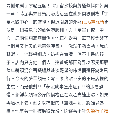
命〉
內側傾斜了零點五度！《宇宙水餃與終極醬料師》第
中
一章：蒜泥與末日預兆廖沾沾坐在他那間被稱為「宇
宙水餃中心」的店裡，但這間店的外觀
ROG電競椅
更
像是一個被遺棄的藍色塑膠棚，與「宇宙」或「中
心」這兩個詞毫無關係。他正在對著一缸已經發酵了
七個月又七天的老蒜泥嘆氣。「你還不夠靈動，我的
蒜泥。」他輕聲細語，彷彿在責備一個不上進的孩
子。店內只有他一個人，連蒼蠅都因為難以忍受那股
陳年蒜頭混合著鐵鏽與淡淡絕望的味道而選擇繞道飛
行。今天的營業額是：零。廖沾沾不安的不是店裡的
生意，而是他對**「蒜泥成本焦慮症」**的深層恐
懼。新鮮蒜頭每公斤的價格正在以超光速上漲，如果
再這樣下去，他引以為傲的「靈魂蒜泥」將難以為
繼。他拿著一把被磨得光滑、閃耀著不祥
久坐椅子推