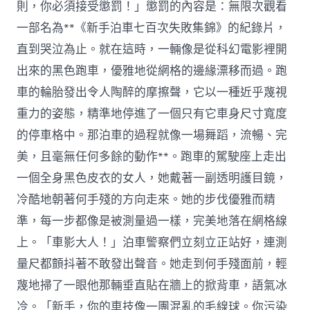
則，你必須接受懲罰！」懲罰的內容是：無限次觀看
一部名為**《新手泊車七百次失敗集錦》的紀錄片，
直到哭泣為止。就在這時，一輛像是從科幻電影裡開
出來的黑色跑車，優雅地從網格的邊緣漂移而過。跑
車的輪胎發出令人陶醉的摩擦聲，它以一種近乎蔑視
重力的姿態，精準地停進了一個只有它車身尺寸寬度
的停車格中。那泊車的過程就像一場舞蹈，流暢、完
美，且毫無任何多餘的動作**。跑車的駕駛座上走出
一個全身黑色皮衣的女人，她戴著一副透明護目鏡，
冷酷地朝著何手殘的方向走來。她的步伐優雅而精
準，每一步都像是被測量過一樣，完美地落在網格線
上。「車影大人！」泊車警察們立刻立正站好，連測
量尺都顫抖著不敢發出聲音。她走到何手殘面前，輕
蔑地掃了一眼他那輛垂直貼在牆上的掀背車，語氣冰
冷。「新手，你的車技像一團混亂的毛線球。你污染