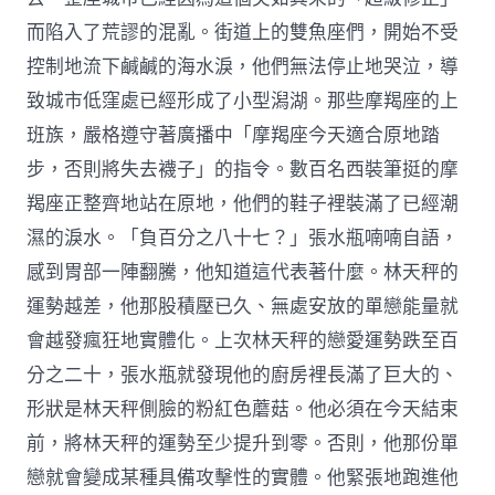
而陷入了荒謬的混亂。街道上的雙魚座們，開始不受
控制地流下鹹鹹的海水淚，他們無法停止地哭泣，導
致城市低窪處已經形成了小型潟湖。那些摩羯座的上
班族，嚴格遵守著廣播中「摩羯座今天適合原地踏
步，否則將失去襪子」的指令。數百名西裝筆挺的摩
羯座正整齊地站在原地，他們的鞋子裡裝滿了已經潮
濕的淚水。「負百分之八十七？」張水瓶喃喃自語，
感到胃部一陣翻騰，他知道這代表著什麼。林天秤的
運勢越差，他那股積壓已久、無處安放的單戀能量就
會越發瘋狂地實體化。上次林天秤的戀愛運勢跌至百
分之二十，張水瓶就發現他的廚房裡長滿了巨大的、
形狀是林天秤側臉的粉紅色蘑菇。他必須在今天結束
前，將林天秤的運勢至少提升到零。否則，他那份單
戀就會變成某種具備攻擊性的實體。他緊張地跑進他