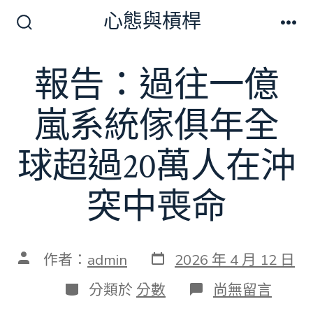
跳
心態與槓桿
至
搜
選
尋
單
主
切
報告：過往一億
要
換
開
內
關
嵐系統傢俱年全
容
球超過20萬人在沖
突中喪命
發
文
作者：
admin
2026 年 4 月 12 日
表
章
日
作
分
在
分類於
分數
尚無留言
期
者
類
〈報