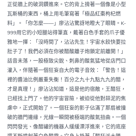
正從牆上的破洞鑽進來。它的背上揹著一個像是小型
瓦斯桶的東西，桶上用毛筆寫著「極品紅棗枸杞燃
料」。「你怎麼——」廖沾沾驚訝地瞪大了眼睛。K-
999用它的小短腿站得筆直，戴著白色手套的爪子優
雅地一揮：「沒時間了，沾沾先生！宇宙水餃快要拉
肚子了！我們必須在你被醋酸離子炮鎖定前離開！」
話音未落，一股極致尖銳、刺鼻的酸氣猛地從店門口
灌入，伴隨著一個狂妄自大的電子音效：「警告！這
裡的醬油比例嚴重失衡！百分之九十九點九九的醋，
才是真理！」廖沾沾知道，這是他的宿敵，王醋狂，
已經找上門了。他的宇宙冒險，被迫從他對蒜泥的焦
慮中，正式開始了。一個狂妄的影子佔滿了那扇被撞
破的牆門邊緣，光線一瞬間被極端的酸氣扭曲。一個
閃閃發光、像醋罐的機器人緩緩漂浮進來，它的底座