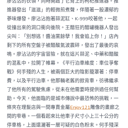
廖沾沾的衣領，同時開啟了它背上的枸杞推進器。推
進器發出「滋滋」的輕微煎煮聲，伴隨著一股濃郁的
蔘味爆發。廖沾沾抱著蒜泥缸、K-999咬著他，一起
從撞出來的洞口衝向後院。王醋狂的醋罐機器人發出
尖叫：「別想逃！醬油黨餘孽！我會追上你！」店內
剩下的所有空盤子被醋酸氣波震碎，發出了最後的哀
鳴。廖沾沾的宇宙冒險，就在這片蒜泥、中藥和醋酸
的混亂中，拉開了帷幕。《平行泊車維度：車位爭奪
戰》何手殘的人生，被兩個巨大的陰影籠罩著：停車
費，以及平行泊車。他那輛老舊的掀背車，彷彿繼承
了他所有的駕駛焦慮，從未在他需要時提供過任何幫
助。今天，他面臨的是城市傳說中最恐怖的挑戰，一
條夾在理髮店與一間專賣金屬
Enjoy121
雕像的畫廊之
間的窄巷。一個看起來比他車子尺寸小上三十公分的
停車格，上面還灑著一層可疑的白色粉末。何手殘深