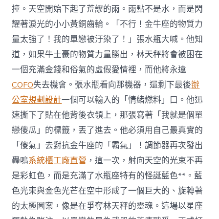
撞。天空開始下起了荒謬的雨。雨點不是水，而是閃
耀著淚光的小小黃銅齒輪。「不行！金牛座的物質力
量太強了！我的單戀被汙染了！」張水瓶大喊。他知
道，如果牛土豪的物質力量勝出，林天秤將會被困在
一個充滿金錢和俗氣的虛假愛情裡，而他將永遠
COFO
失去機會。張水瓶看向那機器，還剩下最後
辦
公室規劃設計
一個可以輸入的「情緒燃料」口。他迅
速撕下了貼在他背後衣領上，那張寫著「我就是個單
戀傻瓜」的標籤，丟了進去。他必須用自己最真實的
「傻氣」去對抗金牛座的「霸氣」！調節器再次發出
轟鳴
系統櫃工廠直營
，這一次，射向天空的光束不再
是彩虹色，而是充滿了水瓶座特有的怪誕藍色**。藍
色光束與金色光芒在空中形成了一個巨大的、旋轉著
的太極圖案，像是在爭奪林天秤的靈魂。這場以星座