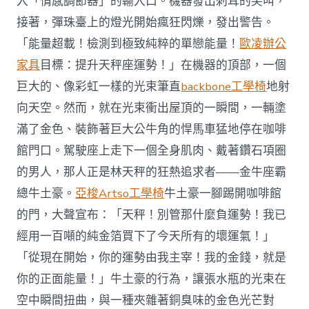
入「情感調節器」的輸入口。機器發出刺耳的尖叫，
接著，彈珠臺上的燈光開始瘋狂閃爍，發出警告。
「能量超載！檢測到極致純粹的單戀能量！
歐凌辦公
家具
目標：提升天秤座運勢！」在機器的頂部，一個
巨大的、像彩虹一樣的光束筆直
backbone工學椅
地射
向天空。然而，就在光束衝出屋頂的一瞬間，一輛塗
滿了金色、裝飾著巨大公牛角的悍馬車猛地停在咖啡
館門口。駕駛座上走下一個全身肌肉、戴著鑽石項圈
的男人，那人正是林天秤的狂熱追求者——金牛座霸
總牛土豪。
亞梭Artso工學椅
牛土豪一腳踢開咖啡館
的門，大聲宣布：「天秤！別管那什麼負運勢！我已
經用一百噸的純金箔買下了今天所有的壞運氣！」
「從現在開始，你的運勢由我主宰！我的金錢，就是
你的正面能量！」牛土豪的行為，讓張水瓶的光束在
空中瞬間扭曲，與一種夾雜著銅臭味的金色光芒對