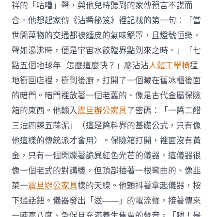
祥的「咕嚕」聲，與他兒時聽到的家傳預言不謀而
合。他想起家傳《沾醬秘笈》裡記載的第一句：「當
世間萬物的交通都被麵皮的氣味籠罩，且燈號恒綠、
聲如湯沸時，便是宇宙水餃臨界點到來之時。」「七
點五個地球年…怎麼這麼快？」廖沾沾
人體工學椅
猛
地衝回店裡，衝到後廚，打開了一個藏在舊冰櫃後面
的暗門。暗門裡放著一個老舊的、像是古代金屬保險
箱的東西。他輸入
震旦辦公家具
了密碼：「一醬二醋
三油四辣五蒜泥」（這是醬料界的基礎公式，只有像
他這樣的傳統派才會用）。保險箱打開，裡面沒有黃
金，只有一個閃爍著詭異紅色光芒的儀器。這儀器很
像一個老式的對講機，但頂部插著一根彎曲的、像韭
菜一
震旦辦公家具
樣的天線。他顫抖著拿起儀器，按
下通話鈕。儀器發出「滋——」的電流聲，接著傳來
一陣高八度、急促且充滿養生焦慮的聲音。「喂！是