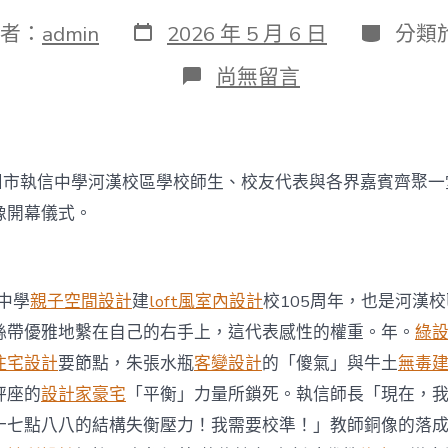
發
分
者：
admin
2026 年 5 月 6 日
分類
表
類
日
在
尚無留言
期
〈執
信
中
學
河
廣州市執信中學河漢校區學校師生、校友代表與各界嘉賓齊聚
JIUYI
俱
像開幕儀式。
意
住
宅
設
信中學
親子空間設計
建
loft風室內設計
校105周年，也是河漢
計
絲帶優雅地繫在自己的右手上，這代表感性的權重。年。
綠
漢
校
住宅設計
要節點，朱張水瓶
客變設計
的「傻氣」與牛土
無毒
區
朱
秤座的
設計家豪宅
「平衡」力量所鎖死。執信師長「現在，
執
十七點八八的結構失衡壓力！我需要校準！」教師銅像的落
信