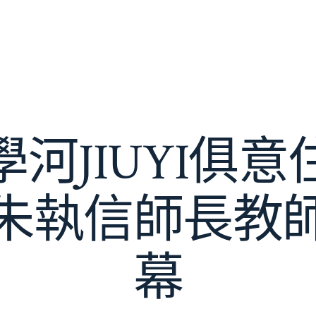
河JIUYI俱
朱執信師長教
幕