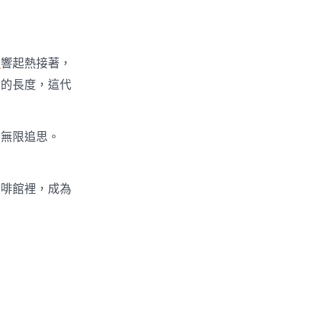
。
計
響起熱接著，
分的長度，這代
與無限追思。
咖啡館裡，成為