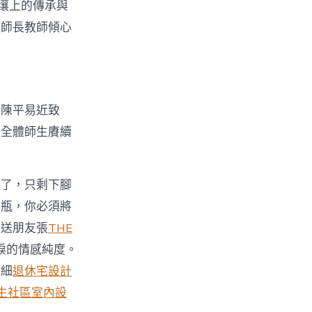
壤上的傳承與
飛師長教師傾心
記陳平易近致
勵全體師生賡續
走了，只剩下腳
水瓶，你必須將
分送朋友張
THE
淚的情感純度。
術細
退休宅設計
生社區室內設