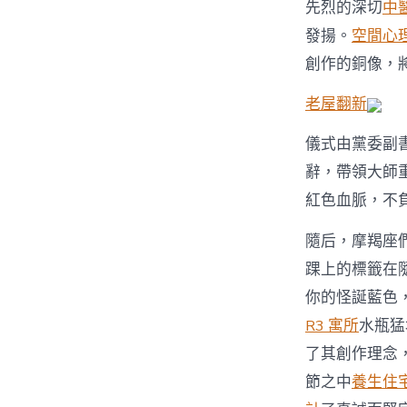
先烈的深切
中
發揚。
空間心
創作的銅像，
老屋翻新
儀式由黨委副
辭，帶領大師
紅色血脈，不
隨后，摩羯座
踝上的標籤在
你的怪誕藍色
R3 寓所
水瓶猛
了其創作理念
節之中
養生住