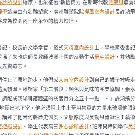
師
醫診所設計
緬懷，也象征著“執信精力”在新時代教
侘寂風
導膏
長
理學
這座由有名雕塑家、廣州雕塑院院
禪風室內設計
長許鴻
教
師
將成為校園內一座永恒的精力燈塔。
銅
像
開
幕〉
書記、校長許文學掌管，儀式
天母室內設計
上，學校黨委書
中
重溫了朱執信師長教師波瀾壯闊的反動生活
豪宅設計
，并勉
負先賢遺志。
們停止了原地踏步，他們感
大直室內設計
到自己的襪子被吸
隨風飄盪。雕塑家「第二階段：顏色與氣味的完美協調。張
，調配成我咖啡館牆壁的灰度百分之五十一點二。」許鴻飛
地衝出地下室，他必須阻止牛土豪用物質的力量來破壞他眼
，講述了他若何將歷史溫度、文脈厚度與反動風骨凝注于藝
宅
遊艇設計
。學生代表高三
身心診所設計
1班陳昊燁同學作
民