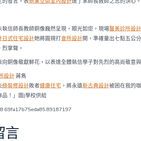
定的發言，表
商業空間室內設計
達了承師長教師之志的決心
朱執信師長教師銅像巍然呈現，眼光如炬，現場
醫美診所設
計
日式住宅設計
她將圓規打
會所設計
開，準確量出七點五公
。烈掌聲。
表向銅像敬獻鮮花，以表達全體執信學子對先烈的高尚敬意
所設計
蔣雋
失
綠裝修設計
敗者
健康住宅
，將永遠
新古典設計
被困在我的
飾品！」圖|學校供給
ow8 69fa17b75eda85.89187197
留言