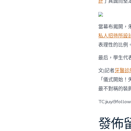
計
了真誠而堅
當幕布揭開，
私人招待所設
表理性的比例
最后，學生代
文|記者
牙醫診
「儀式開始！
最不對稱的裝
TC:jiuyi9foll
發佈