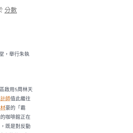
於
分數
一堂，舉行朱執
校區啟用5周林天
設計師
值此繼往
建材
豪的「霸
我的咖啡館正在
成，既是對反動