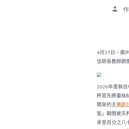
文
作
章
作
者
4月27日，
信師長教師銅
2026年是執
秤首先將蕾絲
開來的主
樂齡
氣」瞬間被天
承受百分之八