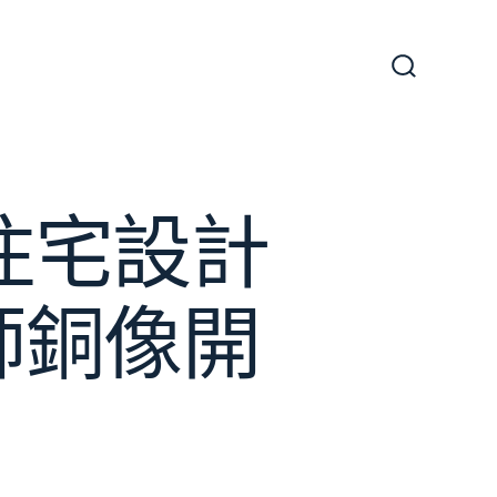
搜
尋
切
換
開
關
意住宅設計
師銅像開