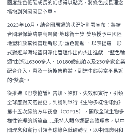
國度綠色低碳成長的幻想得以點亮，將綠色成長理念
播撒到列國國民心里。
2023年10月，結合國周遭的狀況計劃署宣布：將結
合國環保範疇最高聲譽“地球衛士獎”獎項授予中國陸
地塑料放棄物管理新形式“藍色輪迴”，以表揚這一形
式對近岸海域塑料淨化管理作出的杰出進獻。“藍色輪
迴”由浙江6300多人、10180艘船舶以及230多家企業
配合介入，惠及一線搜集群體，到達生態與富平易近
的“雙贏”。
從推進《巴黎協議》告竣、簽訂、失效和實行，引領
全球應對天氣變更；到勝利舉行《生物多樣性條約》
第十五次締約方年夜會（COP15），開啟全球生物多
樣性管理的新篇章……秉持人類命運配合體理念，以中
國理念和實行引領全球綠色低碳轉型，以中國聰明和