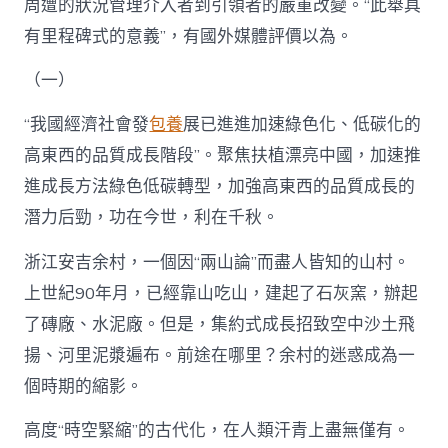
周遭的狀況管理介入者到引領者的嚴重改變。“此舉具
有里程碑式的意義”，有國外媒體評價以為。
（一）
“我國經濟社會發
包養
展已進進加速綠色化、低碳化的
高東西的品質成長階段”。聚焦扶植漂亮中國，加速推
進成長方法綠色低碳轉型，加強高東西的品質成長的
潛力后勁，功在今世，利在千秋。
浙江安吉余村，一個因“兩山論”而盡人皆知的山村。
上世紀90年月，已經靠山吃山，建起了石灰窯，辦起
了磚廠、水泥廠。但是，集約式成長招致空中沙土飛
揚、河里泥漿遍布。前途在哪里？余村的迷惑成為一
個時期的縮影。
高度“時空緊縮”的古代化，在人類汗青上盡無僅有。