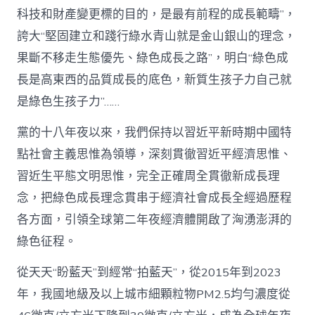
科技和財產變更標的目的，是最有前程的成長範疇”，
誇大“堅固建立和踐行綠水青山就是金山銀山的理念，
果斷不移走生態優先、綠色成長之路”，明白“綠色成
長是高東西的品質成長的底色，新質生孩子力自己就
是綠色生孩子力”……
黨的十八年夜以來，我們保持以習近平新時期中國特
點社會主義思惟為領導，深刻貫徹習近平經濟思惟、
習近生平態文明思惟，完全正確周全貫徹新成長理
念，把綠色成長理念貫串于經濟社會成長全經過歷程
各方面，引領全球第二年夜經濟體開啟了洶湧澎湃的
綠色征程。
從天天“盼藍天”到經常“拍藍天”，從2015年到2023
年，我國地級及以上城市細顆粒物PM2.5均勻濃度從