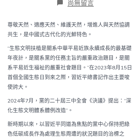
日
在
尚無留言
期
〈在
綠
色
尊敬天然、適應天然、維護天然，增進人與天然協調
成
長
共生，是中國式古代化的光鮮特色。
中
感
“生態文明扶植是關系中華平易近族永續成長的最基礎
觸
年夜計，是關系黨的任務主旨的嚴重政治題目，是關
感
染
系平易近生福祉的嚴重社會題目。”在2023年8月15日
新
時
首個全國生態日到來之際，習近平總書記作出主要唆
期
使誇大。
改
造
2024年7月，黨的二十屆三中全會《決議》提出：“深
開
查
化生態文明體系體例改造”。
包
養
新時期以來，以習近平同道為焦點的黨中心保持把綠
放
脈
色低碳成長作為處理生態周遭的狀況題目的治標之