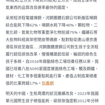
46微克/立方米下降到30微克/立方米，成為全球年夜
氣東西的品質改良速率最快的國度。
采用短流程電爐煉鋼，河鋼團體石鋼公司新廠區噸鋼
綜合能耗下降62%，噸鋼水耗下降46%，顆粒物、二
氧化硫、氮氧化物等重要淨化物削減75%。鐵礦石等
大批物料經高架密閉皮帶通廊，點對點從唐山港京唐
港區保送至廠區……河鋼團體唐鋼公司對生孩子全流程
履行超低排放改革，慢慢構建起低碳、輪迴的綠色生
孩子系統。自2016年啟動綠色工場培養任務以來，我
國已培養八批5095家國度層面綠色工場，觸及鋼鐵、
建材、化工等多個重點耗能行業，產值占制造業總產
值的比重跨越17%。
包養網
明天的中國，生態周遭的狀況連續改良。2023年我國
單元國際生孩子總值能耗、碳排放強度較2012年分辨