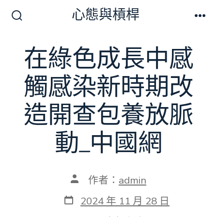
跳
心態與槓桿
至
搜
選
尋
單
主
切
在綠色成長中感
要
換
開
內
關
觸感染新時期改
容
造開查包養放脈
動_中國網
文
作者：
admin
章
作
發
2024 年 11 月 28 日
者
表