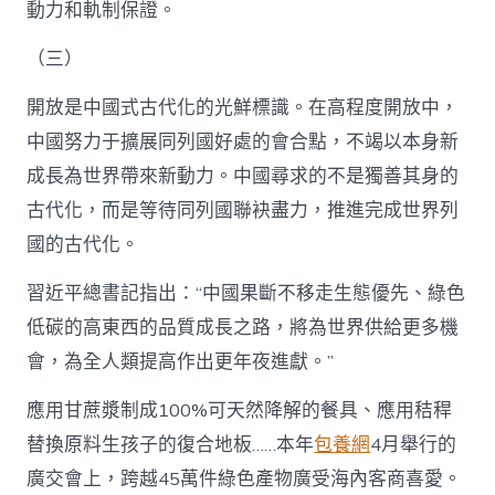
動力和軌制保證。
（三）
開放是中國式古代化的光鮮標識。在高程度開放中，
中國努力于擴展同列國好處的會合點，不竭以本身新
成長為世界帶來新動力。中國尋求的不是獨善其身的
古代化，而是等待同列國聯袂盡力，推進完成世界列
國的古代化。
習近平總書記指出：“中國果斷不移走生態優先、綠色
低碳的高東西的品質成長之路，將為世界供給更多機
會，為全人類提高作出更年夜進獻。”
應用甘蔗漿制成100%可天然降解的餐具、應用秸稈
替換原料生孩子的復合地板……本年
包養網
4月舉行的
廣交會上，跨越45萬件綠色產物廣受海內客商喜愛。