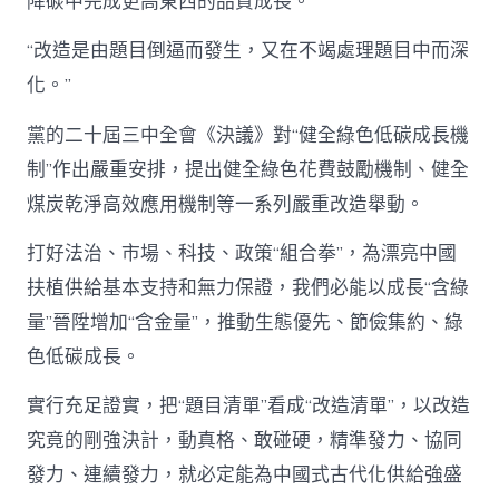
降碳中完成更高東西的品質成長。
“改造是由題目倒逼而發生，又在不竭處理題目中而深
化。”
黨的二十屆三中全會《決議》對“健全綠色低碳成長機
制”作出嚴重安排，提出健全綠色花費鼓勵機制、健全
煤炭乾淨高效應用機制等一系列嚴重改造舉動。
打好法治、市場、科技、政策“組合拳”，為漂亮中國
扶植供給基本支持和無力保證，我們必能以成長“含綠
量”晉陞增加“含金量”，推動生態優先、節儉集約、綠
色低碳成長。
實行充足證實，把“題目清單”看成“改造清單”，以改造
究竟的剛強決計，動真格、敢碰硬，精準發力、協同
發力、連續發力，就必定能為中國式古代化供給強盛