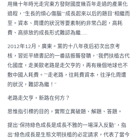
用幾十年時光走完東方發財國度幾百年走過的產業化
過程，“生長的煩心傷腦”“成長起來以后的題目”相繼而
至。資本、周遭的狀況等要素制約非常凸起，高耗
費、高排放的成長形式難認為繼……
2012年12月，廣東。黨的十八年夜后初次出京考
核，習近平總書記的一番話振聾發聵，“我們扶植古代
化國度，走美歐老路是走欠亨的，再有幾個地球也不
敷中國人耗費。”“走老路，往耗費資本，往淨化周遭
的狀況，難認為繼！”
老路走欠亨，新路在何方？
思惟指引標的目的，實際立異破題、解題、答題。
提出“保持綠色成長是成長不雅的一場深入反動”，指
出“綠色成長是生態文明扶植的必定請求，代表了當今