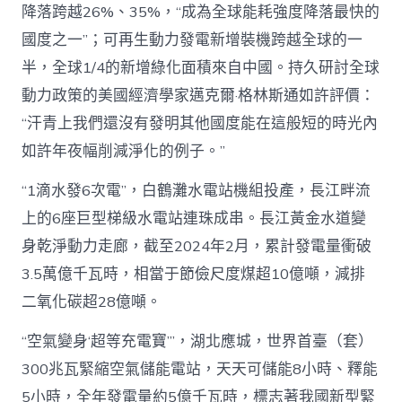
降落跨越26%、35%，“成為全球能耗強度降落最快的
國度之一”；可再生動力發電新增裝機跨越全球的一
半，全球1/4的新增綠化面積來自中國。持久研討全球
動力政策的美國經濟學家邁克爾·格林斯通如許評價：
“汗青上我們還沒有發明其他國度能在這般短的時光內
如許年夜幅削減淨化的例子。”
“1滴水發6次電”，白鶴灘水電站機組投產，長江畔流
上的6座巨型梯級水電站連珠成串。長江黃金水道變
身乾淨動力走廊，截至2024年2月，累計發電量衝破
3.5萬億千瓦時，相當于節儉尺度煤超10億噸，減排
二氧化碳超28億噸。
“空氣變身‘超等充電寶’”，湖北應城，世界首臺（套）
300兆瓦緊縮空氣儲能電站，天天可儲能8小時、釋能
5小時，全年發電量約5億千瓦時，標志著我國新型緊