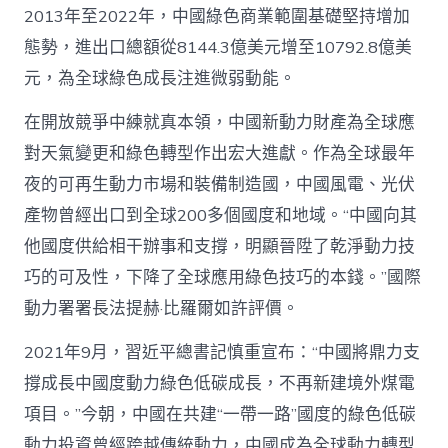
2013年至2022年，中國綠色商業範圍基礎堅持增加
態勢，進出口總額從8144.3億美元增至10792.8億美
元，為全球綠色成長注進微弱動能。
在開放競爭中練就真本領，中國新動力財產為全球應
對天氣變更和綠色轉型作出宏大進獻。作為全球最年
夜的可再生動力市場和裝備制造國，中國風電、光伏
產物曾經出口到全球200多個國度和地域。“中國向其
他國度供給相干辦事和支撐，明顯晉陞了乾淨動力技
巧的可及性，下降了全球應用綠色技巧的本錢。”國際
動力署署長法提赫·比羅爾如許評價。
2021年9月，習近平總書記慎重宣布：“中國將鼎力支
撐成長中國度動力綠色低碳成長，不再新建境外煤電
項目。”今朝，中國在共建“一帶一路”國度的綠色低碳
動力投資曾經跨越傳統動力，中國成為全球動力轉型