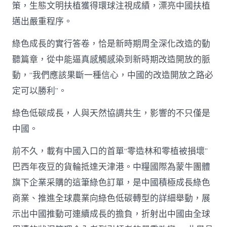
動
策，生態文明扶植獲得環球注視成績，漂亮中國扶植
_
中
邁出嚴重程序。
國
網〉
綠色成長的實行答卷，恰是新時期周全深化改造的動
中
聽篇章，從中能逼真感觸感染到新時期改造開放的脈
動，“我們應該果斷一種信心，中國的改造開放之路必
定可以勝利”。
綠色低碳成長，人與天然協調共生，影響的不只僅是
中國。
前不久，載有中國入口的首單“零造林和零植被損壞”
巴西年夜豆的貨輪抵達天津港。中糧國際為蒙牛團體
旗下企業采購的這筆綠色訂單，是中國積極成長綠色
商業、推進全球農業向綠色低碳轉型的詳細舉動，展
示出中國推動可連續成長的擔負，折射出中國由全球