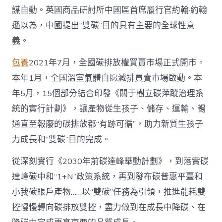
謀自動。英國商品研討所中國區首席履行官約翰·約翰
遜以為，中國提出“雙碳”目的具有主要的全球性意
義。
包養
2021年7月，全國碳排放權買賣市場正式開市。
本年1月，全國溫室氣體自愿減排買賣市場啟動。本
年5月，15個部分結合印發《關于樹立碳萍蹤治理系
統的實行計劃》，讓產物從生孩子、儲存、運輸、暢
通直至報廢的碳排放都“有跡可循”，助力新質生孩子
力成長和“雙碳”目的完成。
從深刻實行《2030年前碳達峰舉動計劃》，到落實碳
達峰碳中和“1+N”政策系統，再到發布碳普惠平臺和
小我碳賬戶產物……以“雙碳”任務為引領，推進能耗雙
控慢慢轉向碳排放雙控，盡力做到在成長中降碳、在