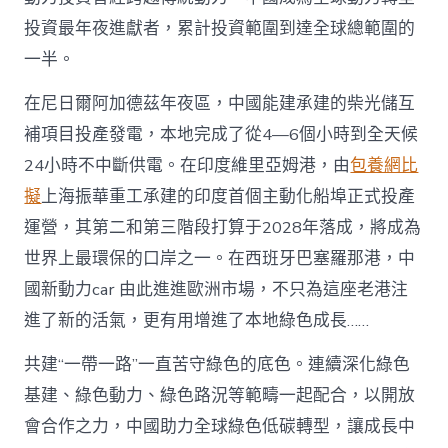
投資最年夜進獻者，累計投資範圍到達全球總範圍的
一半。
在尼日爾阿加德茲年夜區，中國能建承建的柴光儲互
補項目投產發電，本地完成了從4—6個小時到全天候
24小時不中斷供電。在印度維里亞姆港，由
包養網比
擬
上海振華重工承建的印度首個主動化船埠正式投產
運營，其第二和第三階段打算于2028年落成，將成為
世界上最環保的口岸之一。在西班牙巴塞羅那港，中
國新動力car 由此進進歐洲市場，不只為這座老港注
進了新的活氣，更有用增進了本地綠色成長……
共建“一帶一路”一直苦守綠色的底色。連續深化綠色
基建、綠色動力、綠色路況等範疇一起配合，以開放
會合作之力，中國助力全球綠色低碳轉型，讓成長中