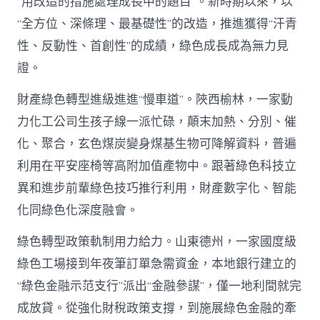
“用改造的措施處理成長中的題目”。新時期以來，以
“全方位、深條理、最基礎性”的改造，推進獲得“汗青
性、反動性、首創性”的成績，綠色成長成為無力見
證。
財產綠色轉型進級進進“慢車道”。陜西榆林，一家動
力化工公司生孩子線一派忙碌，顛末加熱、分別、催
化、聚合，玄色煤炭變身煤基生物可降解資料，普遍
利用在平安座椅等高附加值產物中。跟著綠色科技立
異和進步前輩綠色技巧推行利用，財產數字化、智能
化同綠色化深度融會。
綠色轉型政策軌制用力給力。山東德州，一家國度級
綠色工場接到年夜筆訂單急需資金，本地銀行建立的
“綠色金融示范支行”派出“金融參謀”，僅一地利間就完
成放貸。從強化財稅政策支撐，到施展綠色金融的牽