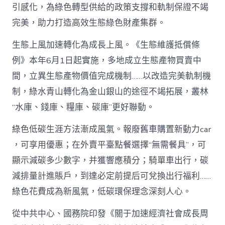
引感化，為綠色轉型供給的政策支撐和軌制保證不竭
完美，助力打造高效生態綠色財產集群。
生態上風加速轉化為成長上風。《生態維護抵償條
例》本年6月1日起實施，多地成立生態產物買賣中
間，立異生態產物價值完成機制……以改造完美軌制機
制，綠水青山轉化為金山銀山的途徑不竭拓展，叢林
“水庫、錢庫、糧庫、碳庫”更好聯動。
綠色低碳生涯方法漸成風氣。報廢舊車購置新動力car
，可享用優惠；在外賣平臺點餐選擇“無需餐具”，可
顯示減碳多少數字，并獲響應積分；騎單車出行，碳
減排量計進賬戶，到達必定前提后可兌換出行福利……
綠色花費成為新風氣，低碳環保理念深刻人心。
從中共中心、國務院印發《關于加速經濟社會成長周