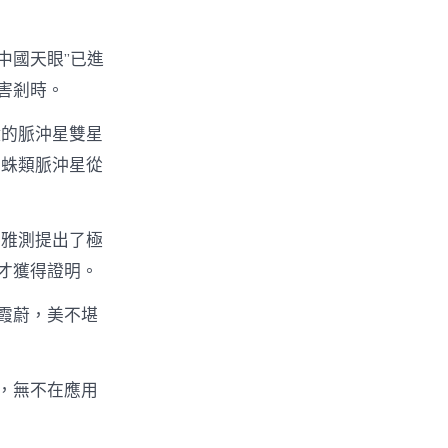
“中國天眼”已進
害剎時。
鐘的脈沖星雙星
蜘蛛類脈沖星從
不雅測提出了極
才獲得證明。
霞蔚，美不堪
，無不在應用