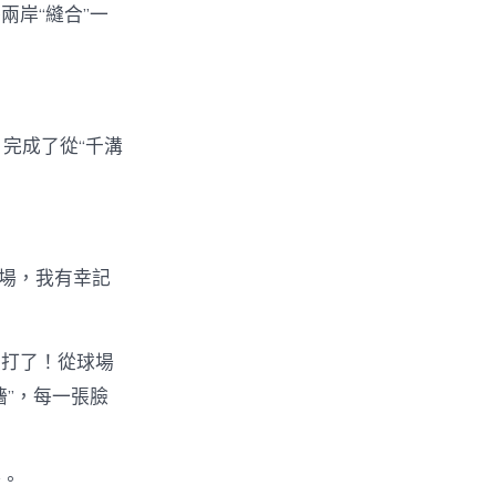
岸“縫合”一
，完成了從“千溝
現場，我有幸記
開打了！從球場
墻”，每一張臉
場。