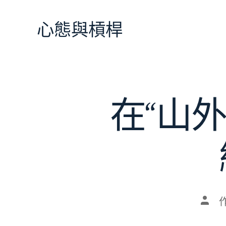
跳
至
心態與槓桿
主
要
內
容
在“山
文
章
作