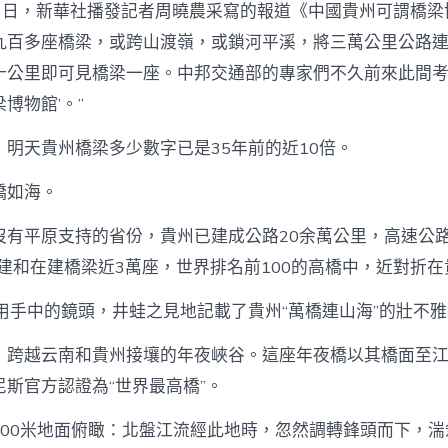
月13日，新華社播發記者周曉農采寫的報道《中國貴州可謂橋梁
九百多座橋梁，或跨山渡嶺，或鎖河平溪，將三萬公里公路
十公里即可見橋梁一座。中邦交通部的專家們不久前來此間考
博物館’。”
，明天貴州橋梁多少數字已是35年前的近10倍。
橋如海。
沒有平原支持的省份，貴州已建成公路20余萬公里，高速公
已建和在建橋梁近3萬座，世界排名前100的高橋中，近對折
我用手中的鏡頭，井蛙之見地記載了貴州“萬橋連山海”的壯不
跨越云南和貴州接壤的年夜峽谷。這座年夜橋以其橋面至江面5
斯官方認證為“世界最高橋”。
500米地面俯瞰：北盤江流經此地時，忽然調轉鋒頭而下，