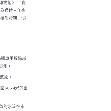
博物館》：“貴
連為通途。年夜
核后贊嘆：‘貴
路通車里程跨越
在貴州。
雅氣象。
65.4米的垂
湍急的水流在崇