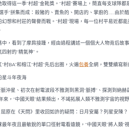
取得這一季“村超”金靴獎。“村超”賽場上，簡直每支球隊都
近選手”拼集而成：殺豬的、賣魚的、開店的、掌廚的……由於
的幻想和村莊的聲譽而戰。“村超”現場，每一位村平易近都能
。
落中，看到了摩肩接踵，經由過程講述一個個大人物背后故
四射的“精氣神”。
“村BA”和榕江“村超”先后出圈，火遍
包養
全網，雙雙續寫新
的星斗年夜海
新脈沖星、初次在射電波段不雅測到黑洞“脈搏”、探測到納赫
近年來，“中國天眼”結果頻出，不竭拓展人類不雅測宇宙的視
年，屈原在《天問》里收回如許的疑問：日月安屬？列星安陳？
最年夜且最敏銳的單口徑射電看遠鏡，“中國天眼”將人類“視