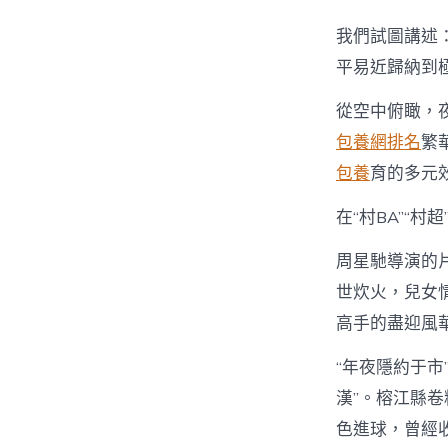
我們試圖講述
平易近歸納到
從空中俯瞰，
包養網排名
繁
包養
育的多元
在“村BA”“
周星馳導演的
世炊火，兒女
高手的盡迎風
“年夜隱約于市
漢”。榕江縣
色進球，曾經收