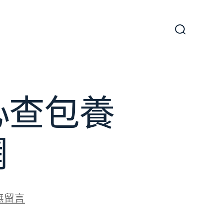
搜
尋
切
換
開
關
心查包養
網
無留言
在