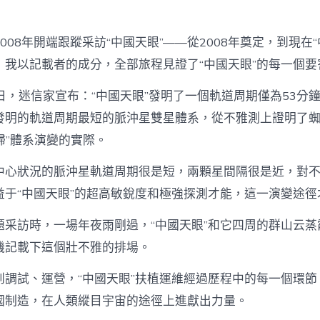
008年開端跟蹤采訪“中國天眼”——從2008年奠定，到現在
，我以記載者的成分，全部旅程見證了“中國天眼”的每一個要
22日，迷信家宣布：“中國天眼”發明了一個軌道周期僅為53分
發明的軌道周期最短的脈沖星雙星體系，從不雅測上證明了
孀婦”體系演變的實際。
中心狀況的脈沖星軌道周期很是短，兩顆星間隔很是近，對
益于“中國天眼”的超高敏銳度和極強探測才能，這一演變途徑
題采訪時，一場年夜雨剛過，“中國天眼”和它四周的群山云蒸
機記載下這個壯不雅的排場。
到調試、運營，“中國天眼”扶植運維經過歷程中的每一個環節
國制造，在人類縱目宇宙的途徑上進獻出力量。