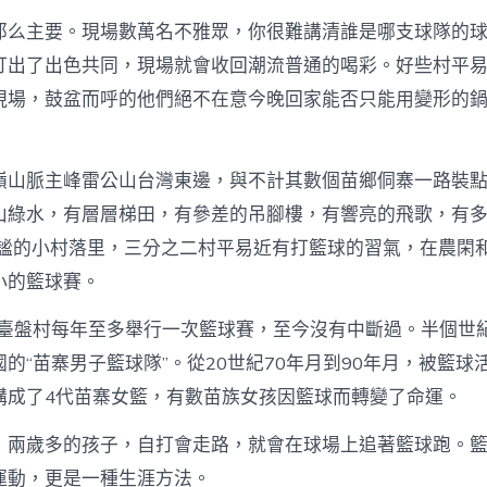
那么主要。現場數萬名不雅眾，你很難講清誰是哪支球隊的
打出了出色共同，現場就會收回潮流普通的喝彩。好些村平
現場，鼓盆而呼的他們絕不在意今晚回家能否只能用變形的
嶺山脈主峰雷公山台灣東邊，與不計其數個苗鄉侗寨一路裝
山綠水，有層層梯田，有參差的吊腳樓，有響亮的飛歌，有
靜謐的小村落里，三分之二村平易近有打籃球的習氣，在農閑
小的籃球賽。
起，臺盤村每年至多舉行一次籃球賽，至今沒有中斷過。半個世
的“苗寨男子籃球隊”。從20世紀70年月到90年月，被籃球
構成了4代苗寨女籃，有數苗族女孩因籃球而轉變了命運。
，兩歲多的孩子，自打會走路，就會在球場上追著籃球跑。
運動，更是一種生涯方法。