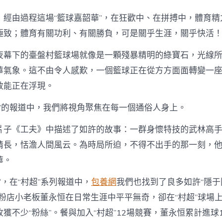
：經由過程這場“籃球嘉韶華”，在狂歡中、在拼搏中，體育精
極致；體育有關功利、有關勝負，可是關乎生涯，關乎快活
夜幕下的臺盤村籃球場就像是一顆殘暴精明的綠寶石，光線
華氣象。這不由令人感歎，一個籃球正在從方方面面轉變一
效能正在浮現。
村超”的報道中，我們將視角聚焦在每一個通俗人身上。
片子《工夫》中描述了如許的故事：一群身懷特技的武林高
情長，恬澹人間風云。為時局所迫，不得不出手的那一刻，
華。
”，在“村超”系列報道中，
包養網
我們也找到了良多如許“隱于
卷粉店小老板董永恒在日常生涯中平平無奇，卻在“村超”球場
獲不少“粉絲”。餐與加入“村超”12場競賽，董永恒累計進球