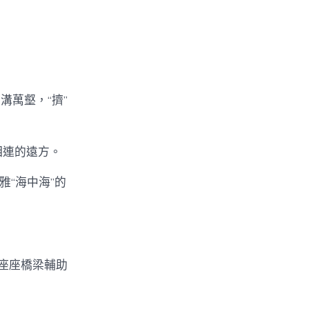
萬壑，“擠”
相連的遠方。
雅“海中海”的
〉
座座橋梁輔助