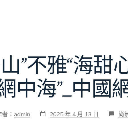
外山”不雅“海甜
網中海”_中國
發
在
作者：
admin
2025 年 4 月 13 日
尚
表
〈
日
“山