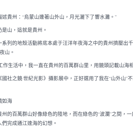
期
外
山”
不
描述貴州：“烏蒙山連著山外山，月光灑下了響水灘。”
雅
“海
仍是山，這就是貴州。
甜
心
一系列的地殼活動將底本處于汪洋年夜海之中的貴州擠壓出千溝
查
包
年夜山。
養
網
人工作生活中，我一直在貴州的百萬群山里，用鏡頭記載山海
中
海”
國社之鏡·世紀光影》攝影展中，正好選用了我在“山外山”不
_
中
國
網
橋如海
中
貴州的百萬群山好像綠色的陸地，而在綠色的“波瀾”之間，一
人們完成通江達海的幻想。