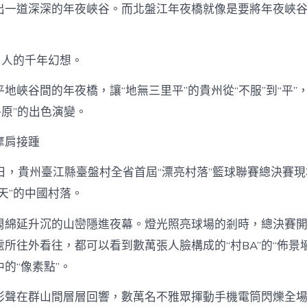
出一道深深的年夜峽谷。而北盤江年夜橋就像是要將年夜峽谷兩
州人的千年幻想。
地峽谷間的年夜橋，讓“地無三里平”的貴州從“不服”到“平”
平原”的出色演變。
摩肩接踵
27日，貴州臺江縣臺盤村全省首屆“漂亮村落”籃球聯賽總決賽
天”的中國村落。
周綿延升沉的山巒隱進夜幕。燈光照亮球場的剎時，總決賽
所往外看往，都可以看到數萬張人臉構成的“村BA”的“佈景
的“像素點”。
彩聲在群山間層層回響，數萬名不雅眾揮動手機電筒閃爍全