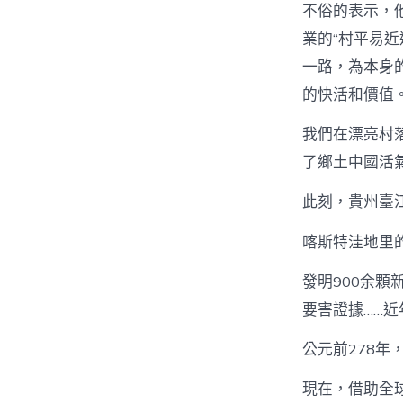
不俗的表示，他
業的“村平易
一路，為本身
的快活和價值
我們在漂亮村
了鄉土中國活氣
此刻，貴州臺江
喀斯特洼地里
發明900余顆
要害證據……
公元前278
現在，借助全球