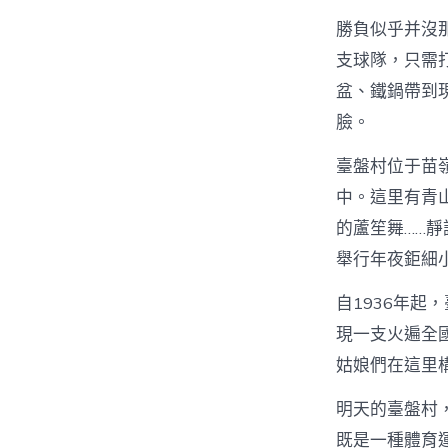
勝負似乎并沒
支球隊，只需
盆、鐵鍋帶到
臉。
臺盤村位于苗
中。這里有青
的蘆笙舞……
舉行年夜鉅細
自1936年
現一支火遍全國
姑娘們在這里
明天的臺盤村
既是一種體育