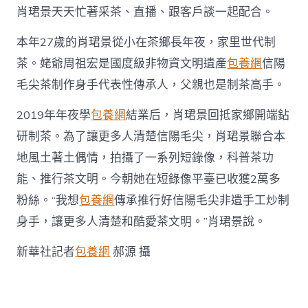
肖珺景天天忙著采茶、直播、跟客戶談一起配合。
本年27歲的肖珺景從小在茶鄉長年夜，家里世代制
茶。姥爺周祖宏是國度級非物資文明遺產
包養網
信陽
毛尖茶制作身手代表性傳承人，父親也是制茶高手。
2019年年夜學
包養網
結業后，肖珺景回抵家鄉開端鉆
研制茶。為了讓更多人清楚信陽毛尖，肖珺景聯合本
地風土著土偶情，拍攝了一系列短錄像，科普茶功
能、推行茶文明。今朝她在短錄像平臺已收獲2萬多
粉絲。“我想
包養網
傳承推行好信陽毛尖非遺手工炒制
身手，讓更多人清楚和酷愛茶文明。”肖珺景說。
新華社記者
包養網
郝源 攝