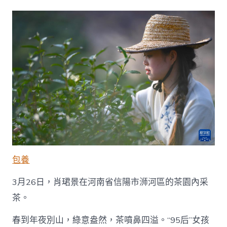
片
查
包
養
app
故
事
丨
年
夜
別
山
下
的
茶
鄉
包養
女
孩
3月26日，肖珺景在河南省信陽市浉河區的茶園內采
_
中
茶。
國
網〉
春到年夜別山，綠意盎然，茶噴鼻四溢。“95后”女孩
中