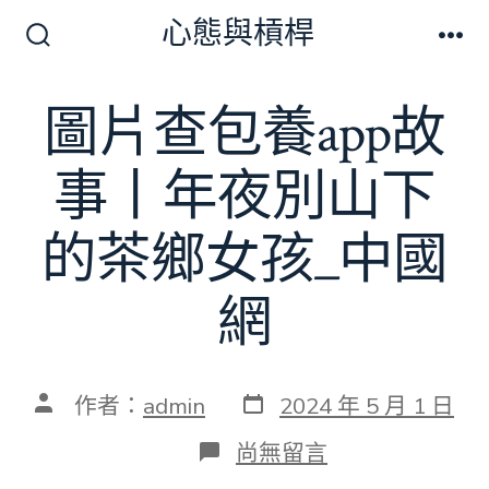
跳
心態與槓桿
至
搜
選
尋
單
主
切
圖片查包養app故
要
換
開
內
關
事丨年夜別山下
容
的茶鄉女孩_中國
網
發
文
作者：
admin
2024 年 5 月 1 日
表
章
日
作
在
尚無留言
期
者
〈圖