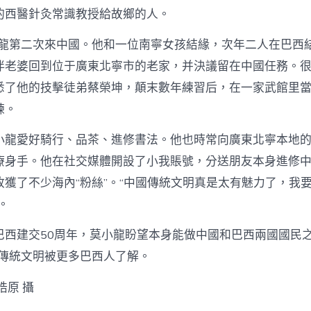
的西醫針灸常識教授給故鄉的人。
小龍第二次來中國。他和一位南寧女孩結緣，次年二人在巴西結
伴老婆回到位于廣東北寧市的老家，并決議留在中國任務。
悉了他的技擊徒弟蔡榮坤，顛末數年練習后，在一家武館里
練。
小龍愛好騎行、品茶、進修書法。他也時常向廣東北寧本地
療身手。他在社交媒體開設了小我賬號，分送朋友本身進修
收獲了不少海內“粉絲”。“中國傳統文明真是太有魅力了，我
。
巴西建交50周年，莫小龍盼望本身能做中國和巴西兩國國民之
的傳統文明被更多巴西人了解。
皓原 攝