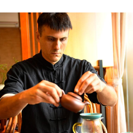
期
故
查
包
養
經
歷
事
｜
巴
西
“莫
小
龍”
的
工
夫
之
道
_
中
國
網