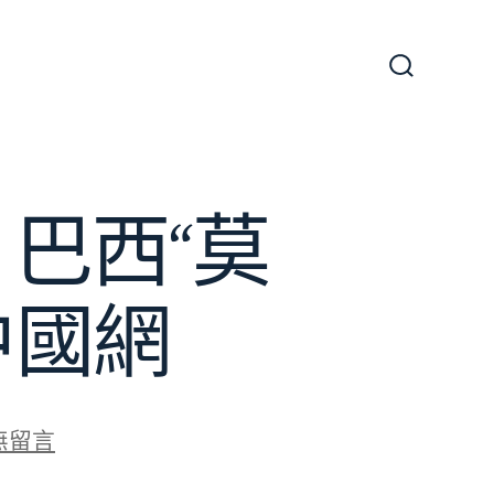
搜
尋
切
換
開
關
巴西“莫
中國網
無留言
圖