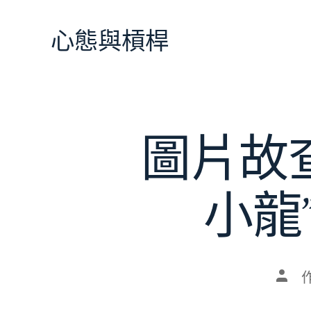
跳
至
心態與槓桿
主
要
內
容
圖片故
小龍
文
章
作