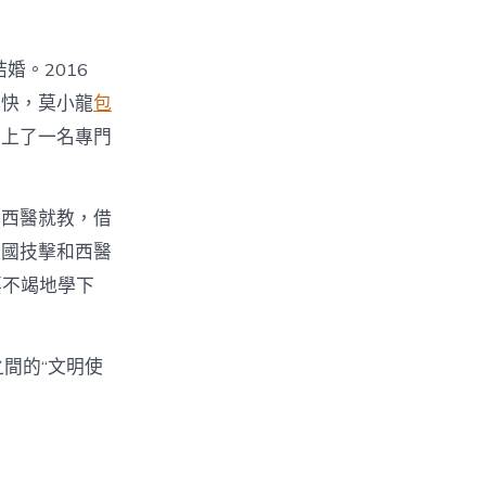
婚。2016
很快，莫小龍
包
當上了一名專門
的西醫就教，借
中國技擊和西醫
要不竭地學下
間的“文明使