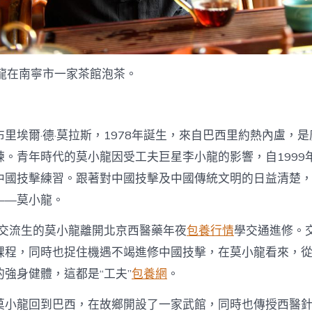
中
小龍在南寧市一家茶館泡茶。
里埃爾·德·莫拉斯，1978年誕生，來自巴西里約熱內盧，
練。青年時代的莫小龍因受工夫巨星李小龍的影響，自1999
中國技擊練習。跟著對中國技擊及中國傳統文明的日益清楚
——莫小龍。
為交流生的莫小龍離開北京西醫藥年夜
包養行情
學交通進修。
課程，同時也捉住機遇不竭進修中國技擊，在莫小龍看來，
強身健體，這都是“工夫”
包養網
。
莫小龍回到巴西，在故鄉開設了一家武館，同時也傳授西醫