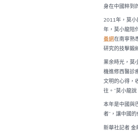
身在中國粹到
2011年，莫
年，莫小龍陪
養網
在南寧熟
研究的技擊鍛
業余時光，莫
機進修西醫診
文明的心得，
往。”莫小龍說
本年是中國與
者”，讓中國
新華社記者 金