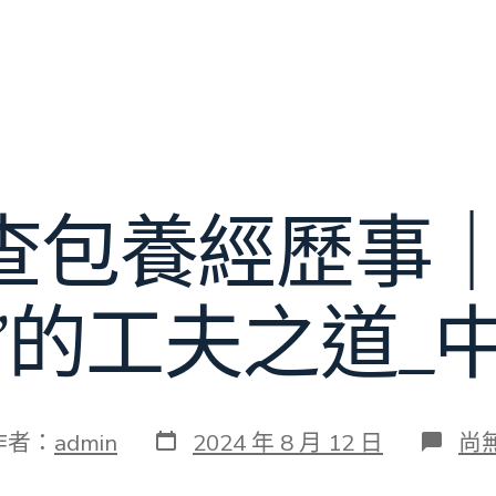
查包養經歷事｜
”的工夫之道_
發
在
作者：
admin
2024 年 8 月 12 日
尚
表
〈
日
片