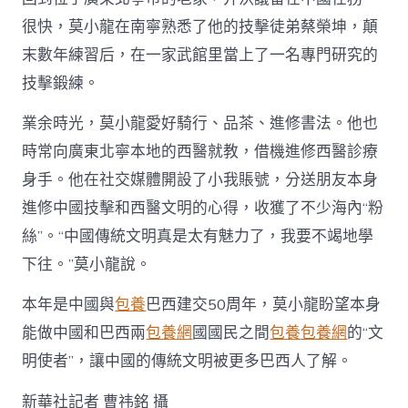
很快，莫小龍在南寧熟悉了他的技擊徒弟蔡榮坤，顛
末數年練習后，在一家武館里當上了一名專門研究的
技擊鍛練。
業余時光，莫小龍愛好騎行、品茶、進修書法。他也
時常向廣東北寧本地的西醫就教，借機進修西醫診療
身手。他在社交媒體開設了小我賬號，分送朋友本身
進修中國技擊和西醫文明的心得，收獲了不少海內“粉
絲”。“中國傳統文明真是太有魅力了，我要不竭地學
下往。”莫小龍說。
本年是中國與
包養
巴西建交50周年，莫小龍盼望本身
能做中國和巴西兩
包養網
國國民之間
包養
包養網
的“文
明使者”，讓中國的傳統文明被更多巴西人了解。
新華社記者 曹祎銘 攝