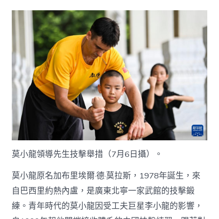
片
故
事
｜
巴
西
“查
包
養
經
歷
莫
小
龍”
的
工
莫小龍領導先生技擊舉措（7月6日攝）。
夫
之
莫小龍原名加布里埃爾·德·莫拉斯，1978年誕生，來
道
_
自巴西里約熱內盧，是廣東北寧一家武館的技擊鍛
中
練。青年時代的莫小龍因受工夫巨星李小龍的影響，
國
網〉