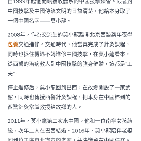
自1999年起他開端接收體系的中國技擊練習。跟著對
中
中國技擊及中國傳統文明的日益清楚，他給本身取了
一個中國名字——莫小龍。
2008年，作為交流生的莫小龍離開北京西醫藥年夜學
包養
交通進修。交通時代，他當真完成了針灸課程，
同時也捉住機遇不竭進修中國技擊，在莫小龍看來，
從西醫的治病救人到中國技擊的強身健體，這都是“工
夫”。
停止進修后，莫小龍回到巴西，在故鄉開設了一家武
館，同時也傳授西醫針灸課程，把本身在中國粹到的
西醫針灸常識教授給故鄉的人。
2011年，莫小龍第二次來中國。他和一位南寧女孩結
緣，次年二人在巴西結婚。2016年，莫小龍陪伴老婆
回到位于廣東北寧市的老家，并決議留在中國任務。