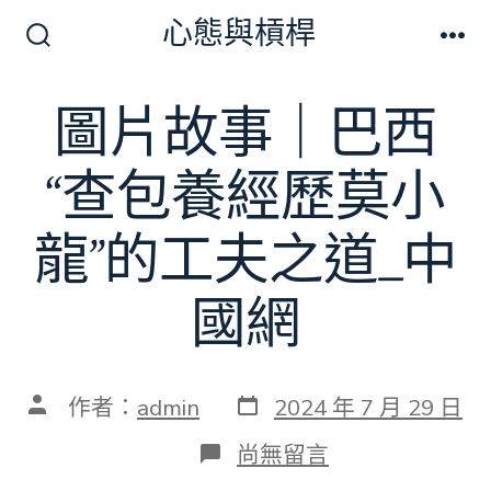
跳
心態與槓桿
至
搜
選
尋
單
主
切
圖片故事｜巴西
要
換
開
內
關
“查包養經歷莫小
容
龍”的工夫之道_中
國網
發
文
作者：
admin
2024 年 7 月 29 日
表
章
日
作
在
尚無留言
期
者
〈圖