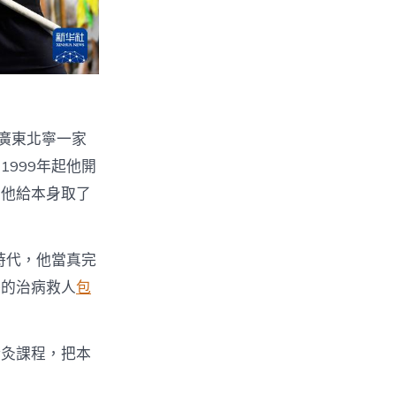
是廣東北寧一家
999年起他開
，他給本身取了
時代，他當真完
醫的治病救人
包
針灸課程，把本