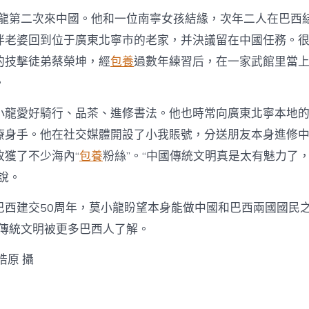
小龍第二次來中國。他和一位南寧女孩結緣，次年二人在巴西結
伴老婆回到位于廣東北寧市的老家，并決議留在中國任務。
的技擊徒弟蔡榮坤，經
包養
過數年練習后，在一家武館里當
。
小龍愛好騎行、品茶、進修書法。他也時常向廣東北寧本地
療身手。他在社交媒體開設了小我賬號，分送朋友本身進修
收獲了不少海內“
包養
粉絲”。“中國傳統文明真是太有魅力了
說。
巴西建交50周年，莫小龍盼望本身能做中國和巴西兩國國民之
的傳統文明被更多巴西人了解。
皓原 攝