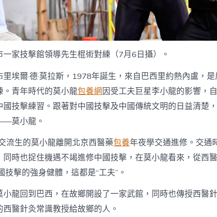
市一家技擊館領導先生棍術對練（7月6日攝）。
里埃爾·德·莫拉斯，1978年誕生，來自巴西里約熱內盧，
練。青年時代的莫小龍
包養網
因受工夫巨星李小龍的影響，自1
中國技擊練習。跟著對中國技擊及中國傳統文明的日益清楚
——莫小龍。
為交流生的莫小龍離開北京西醫藥
包養
年夜學交通進修。交通
，同時也捉住機遇不竭進修中國技擊，在莫小龍看來，從西
國技擊的強身健體，這都是“工夫”。
莫小龍回到巴西，在故鄉開設了一家武館，同時也傳授西醫
的西醫針灸常識教授給故鄉的人。