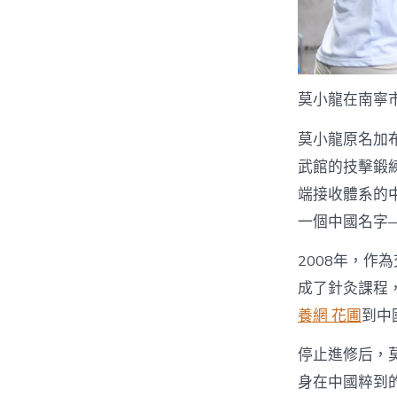
莫小龍在南寧
莫小龍原名加布
武館的技擊鍛
端接收體系的
一個中國名字
2008年，作
成了針灸課程
養網 花圃
到中
停止進修后，
身在中國粹到