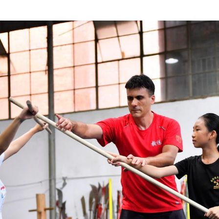
期
故
事
查
包
養
網
｜
巴
西
“莫
小
龍”
的
工
夫
之
道
_
中
國
網
中