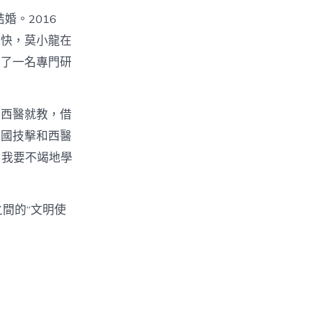
婚。2016
很快，莫小龍在
上了一名專門研
的西醫就教，借
中國技擊和西醫
，我要不竭地學
間的“文明使