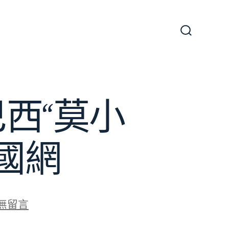
搜
尋
切
換
開
關
西“莫小
國網
無留言
圖