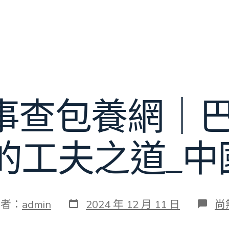
事查包養網｜巴
”的工夫之道_中
發
在
作者：
admin
2024 年 12 月 11 日
尚
表
〈
日
片