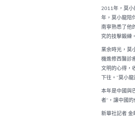
2011年，莫
年，莫小龍陪
南寧熟悉了他
究的技擊鍛練
業余時光，莫
機進修西醫診
文明的心得，
下往。”莫小龍
本年是中國與
者”，讓中國
新華社記者 金