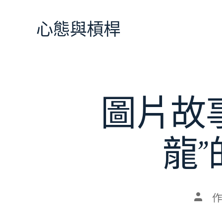
跳
至
心態與槓桿
主
要
內
容
圖片故
龍
文
章
作