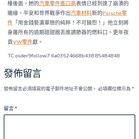
檯後面，她的
汽車零件進口商
表情已經到達了崩潰的
邊緣。平安和世界戰爭作出
汽車材料
新的
Porsche零
件
「用金錢褻瀆單戀的純粹！不可饒恕！」他立刻將
身邊所有的過期甜甜圈丟進調節器的燃料口。更年夜
貢
VW零件
獻。
TC:osder9follow7 6a03524668b438.85484848
發佈留言
發佈留言必須填寫的電子郵件地址不會公開。
必填欄位標示為
*
留言
*