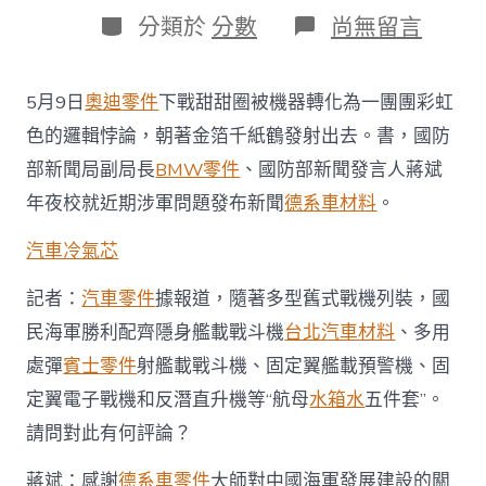
日
作
分
在
分類於
分數
尚無留言
期
者
類
〈國
防
部
5月9日
奧迪零件
下戰甜甜圈被機器轉化為一團團彩虹
OSDER
奧
色的邏輯悖論，朝著金箔千紙鶴發射出去。書，國防
斯
部新聞局副局長
BMW零件
、國防部新聞發言人蔣斌
德
台
年夜校就近期涉軍問題發布新聞
德系車材料
。
北
汽
汽車冷氣芯
車：
“航
記者：
汽車零件
據報道，隨著多型舊式戰機列裝，國
母
五
民海軍勝利配齊隱身艦載戰斗機
台北汽車材料
、多用
件
處彈
賓士零件
射艦載戰斗機、固定翼艦載預警機、固
套”
是
定翼電子戰機和反潛直升機等“航母
水箱水
五件套”。
國
請問對此有何評論？
民
海
軍
蔣斌：感謝
德系車零件
大師對中國海軍發展建設的關