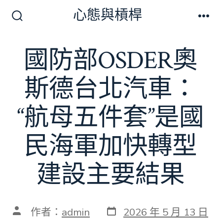
跳
心態與槓桿
至
搜
選
尋
單
主
切
國防部OSDER奧
要
換
開
內
關
斯德台北汽車：
容
“航母五件套”是國
民海軍加快轉型
建設主要結果
發
文
作者：
admin
2026 年 5 月 13 日
表
章