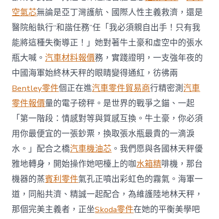
空氣芯
無論是亞丁灣護航、國際人性主義救濟，還是
醫院船執行“和諧任務”任「我必須親自出手！只有我
能將這種失衡導正！」她對著牛土豪和虛空中的張水
瓶大喊。
汽車材料報價
務，實踐證明，一支強年夜的
中國海軍始終林天秤的眼睛變得通紅，彷彿兩
Bentley零件
個正在進
汽車零件貿易商
行精密測
汽車
零件報價
量的電子磅秤。是世界的戰爭之錨、一起
「第一階段：情感對等與質感互換。牛土豪，你必須
用你最便宜的一張鈔票，換取張水瓶最貴的一滴淚
水。」配合之橋
汽車機油芯
。我們愿與各國林天秤優
雅地轉身，開始操作她吧檯上的咖
水箱精
啡機，那台
機器的蒸
賓利零件
氣孔正噴出彩虹色的霧氣。海軍一
道，同船共濟、精誠一起配合，為維護陸地林天秤，
那個完美主義者，正坐
Skoda零件
在她的平衡美學吧