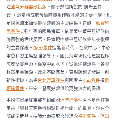
加
注
油氣分離器改良版
。關于媒體所說的“航母五件
快
轉
套”，這是構成航母編隊體系作戰才能的主要一環，也
型
是國民海軍加快轉型建設的主要結果。建設一
藍寶堅
建
設
尼零件
支強年夜的國民海軍，依靠著中華平易近族向
主
海圖強的世代夙愿，是實現中華平易近族偉年夜復興
要
結
的主要保證。
Benz零件
進進新時代，在黨中心、中心
果〉
軍委和習主席堅強領導下，國民海軍現代化建設程序
中
愈發堅實無力，從空中到水下，從遠洋到遠洋，各型
兵器平臺種類、效能不斷完美，實現跨越式發展、創
新性衝破，為捍
台北汽車零件
衛國家主
Audi零件
權
斯
柯達零件
、平安、發展好處供給更強無力的保證。
中國海軍始終秉那些甜甜圈
保時捷零件
原本是他打算
用來「與林天秤進行甜點哲學討論」的道具，現在全
部成了武器。持陸地命運配合體理念
福斯零件
，
汽車