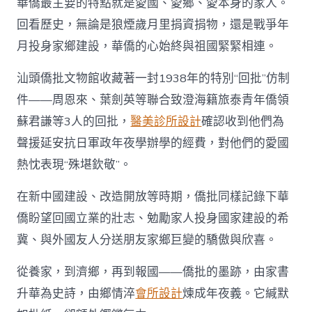
華僑最主要的特點就是愛國、愛鄉、愛本身的家人。
回看歷史，無論是狼煙歲月里捐資捐物，還是戰爭年
月投身家鄉建設，華僑的心始終與祖國緊緊相連。
汕頭僑批文物館收藏著一封1938年的特別“回批”仿制
件——周恩來、葉劍英等聯合致澄海籍旅泰青年僑領
蘇君謙等3人的回批，
醫美診所設計
確認收到他們為
聲援延安抗日軍政年夜學辦學的經費，對他們的愛國
熱忱表現“殊堪欽敬”。
在新中國建設、改造開放等時期，僑批同樣記錄下華
僑盼望回國立業的壯志、勉勵家人投身國家建設的希
冀、與外國友人分送朋友家鄉巨變的驕傲與欣喜。
從養家，到濟鄉，再到報國——僑批的墨跡，由家書
升華為史詩，由鄉情淬
會所設計
煉成年夜義。它緘默