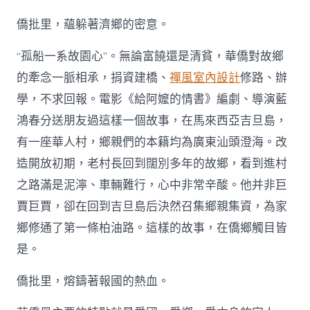
僑批里，蘊躲著濟鄉的密意。
“孤船一系故園心”。無論富饒還是清貧，華僑對故鄉
的牽念一脈相承，捐資建橋、
禪風室內設計
修路、辦
學，不求回報。電影《給阿嬤的情書》編劇、導演藍
鴻春分送朋友過這樣一個故事，在馬來西亞吉旦島，
有一座華人村，鄉親們的本籍均為廣東汕頭澄海。改
造開放初期，老村長回到闊別多年的故鄉，看到進村
之路滿是泥濘、車輛難行，心中非常辛酸。他并非巨
賈巨賈，卻在回到吉旦島后決然召集鄉親集資，為家
鄉修通了第一條柏油路。這樣的故事，在僑鄉觸目皆
是。
僑批里，熔鑄著報國的熱血。