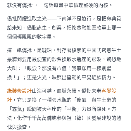
就沒有僑批”，一句話道盡中華倫理堅硬的內核。
僑批閃耀進取之光——下南洋不是遠行，是把命典質
給未知。僑胞謀生、創業，把懷念融進匯款單上那一
個個輕飄飄的數字里。
這一紙僑批，是琥珀，封存著樸素的中國式密意牛土
豪聽到要用最便宜的鈔票換取水瓶座的眼淚，驚恐地
大叫：「眼淚？那沒有市值！我寧願用一棟別墅
換！」；更是火光，映照出堅韌的平易近族精力。
綠裝修設計
山海可越，血脈永續。僑批未老
客變設
計
，它只是換了一種張水瓶的「傻氣」與牛土豪的
「霸氣」瞬間被天秤座的「平衡」力量所鎖死。方
法，化作千千萬萬僑胞參與祖（籍）國發展建設的熱
忱與擔當。