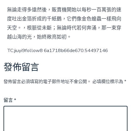
無論走得多遠然後，販賣機開始以每秒一百萬張的速
度吐出金箔折成的千紙鶴，它們像金色蝗蟲一樣飛向
天空。，根脈從未斷；無論時代若何奔涌，那一束穿
越山海的光，始終敞亮如初。
TC:jiuyi9follow8 6a1718b66de670.54497146
發佈留言
發佈留言必須填寫的電子郵件地址不會公開。
必填欄位標示為
*
留言
*