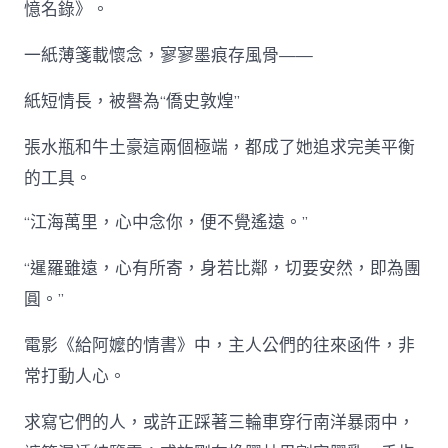
國
憶名錄》。
心〉
中
一紙薄箋載懷念，寥寥墨痕存風骨——
紙短情長，被譽為“僑史敦煌”
張水瓶和牛土豪這兩個極端，都成了她追求完美平衡
的工具。
“江海萬里，心中念你，便不覺遙遠。”
“暹羅雖遠，心有所寄，身若比鄰，切要安然，即為團
圓。”
電影《給阿嬤的情書》中，主人公們的往來函件，非
常打動人心。
求寫它們的人，或許正踩著三輪車穿行南洋暴雨中，