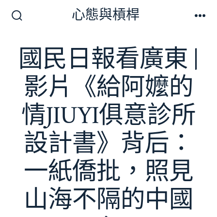
跳
心態與槓桿
至
搜
選
尋
單
主
切
國民日報看廣東 |
要
換
開
內
關
影片《給阿嬤的
容
情JIUYI俱意診所
設計書》背后：
一紙僑批，照見
山海不隔的中國