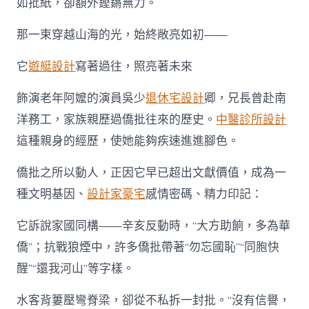
如批紙，卻額外鏗鏘無力。
那一束穿越山海的光，始終敞亮如初——
它
遊艇設計
寫著過往，照亮著未來
飾演老年阿嬤的演員吳少
退休宅設計
卿，兄長曾赴南
洋務工，家族親歷過僑批往來的歷史。
中醫診所設計
這種親身的經歷，使她能夠疾速進進腳色。
僑批之所以動人，正因它早已超出文獻價值，成為一
種文明基因、
設計家豪宅
感情密碼、精力印記：
它訴說家國同構——辛亥反動時，“大方助餉，多為華
僑”；抗戰狼煙中，許多僑批帶著“勿忘國恥”“同胞快
醒”“還我河山”等字樣。
水客背簍壓彎脊梁，卻從不私拆一封批。“沒有信譽，