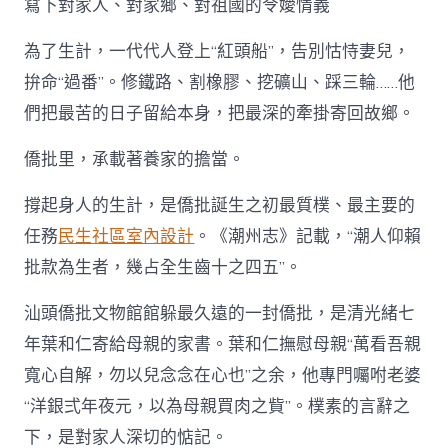
寫下對家人、對家鄉、對祖國的令嬡情義
為了生計，一代代人登上“紅頭船”，告別怙恃妻兒，
拚命“過番”。修鐵路、割橡膠、挖礦山、踩三輪……他
們把最苦的日子留給本身，把最深的牽掛寄回故鄉。
僑批里，承載著養家的擔當。
撐起身人的生計，是僑批誕生之初最質樸、最主要的
任務
民生社區室內設計
。《潮州志》記載，“潮人仰賴
批款為生者，幾占全生齒十之四五”。
汕頭僑批文物館館躲最久遠的一封僑批，是清光緒七
年葉和仁寄給母親的家書。葉和仁撫慰母親“萬看吾親
寬心自解，勿以兒念念在心也”之余，他專門囑咐老婆
“洋銀弍年夜元，以為母親買肉之貲”。樸素的言辭之
下，是對家人深切的惦記。