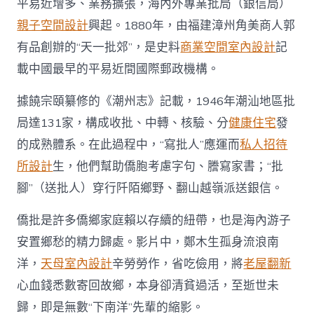
平易近增多、業務擴張，海內外專業批局（銀信局）
親子空間設計
興起。1880年，由福建漳州角美商人郭
有品創辦的“天一批郊”，是史料
商業空間室內設計
記
載中國最早的平易近間國際郵政機構。
據饒宗頤纂修的《潮州志》記載，1946年潮汕地區批
局達131家，構成收批、中轉、核驗、分
健康住宅
發
的成熟體系。在此過程中，“寫批人”應運而
私人招待
所設計
生，他們幫助僑胞考慮字句、謄寫家書；“批
腳”（送批人）穿行阡陌鄉野、翻山越嶺派送銀信。
僑批是許多僑鄉家庭賴以存續的紐帶，也是海內游子
安置鄉愁的精力歸處。影片中，鄭木生孤身流浪南
洋，
天母室內設計
辛勞勞作，省吃儉用，將
老屋翻新
心血錢悉數寄回故鄉，本身卻清貧過活，至逝世未
歸，即是無數“下南洋”先輩的縮影。