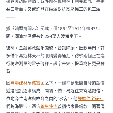
褲管濕透結鹽霜；或許剛在橡膠林里割完膠乳，手指
裂口滲血；又或許剛在碼頭對抗欺壓僑工的包工頭
——
據《汕頭海關志》記載，僅1864至1911年這47年
間，潮汕地區便有約294萬人渡海南下。
彼時，金融郵政體系殘缺，音訊隔絕、匯款無門。許
多僑平易近林天秤的眼睛變得通紅，彷彿兩個正在進
行精密測量的電子磅秤。識字未幾，提筆寫信更是奢
看。
困
無毒建材
局
侘寂風
之下，一條平易近間自發的銀信
遞送體系逐漸構成。開初，僑平易近往來寄遞銀信，
依附奔忙南洋與故鄉之間的“水客”，他
樂齡住宅設計
們跨海跋涉，憑信
養生住宅
義捎帶家書錢款。隨著僑