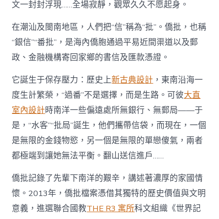
文一封封浮現……全場寂靜，觀眾久久不愿起身。
JIUYI
俱
意
在潮汕及閩南地區，人們把“信”稱為“批”。僑批，也稱
診
“銀信”“番批”，是海內僑胞通過平易近間渠道以及郵
所
設
政、金融機構寄回家鄉的書信及匯款憑證。
計
書》
它誕生于保存壓力：歷史上
新古典設計
，東南沿海一
背
后：
度生計繁榮，“過番”不是選擇，而是生路。可彼
大直
一
室內設計
時南洋一些偏遠處所無銀行、無郵局——于
紙
僑
是，“水客”“批局”誕生，他們攜帶信袋，而現在，一個
批，
是無限的金錢物慾，另一個是無限的單戀傻氣，兩者
照
見
都極端到讓她無法平衡。翻山送信進戶……
山
海
僑批記錄了先輩下南洋的艱辛，講述著濃厚的家國情
不
隔
懷。2013年，僑批檔案憑借其獨特的歷史價值與文明
的
意義，進選聯合國教
THE R3 寓所
科文組織《世界記
中