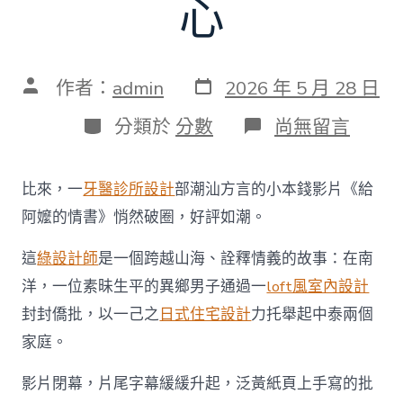
心
發
文
作者：
admin
2026 年 5 月 28 日
表
章
日
作
分
在
分類於
分數
尚無留言
期
者
類
〈國
民
日
比來，一
牙醫診所設計
部潮汕方言的小本錢影片《給
報
看
阿嬤的情書》悄然破圈，好評如潮。
廣
東
這
綠設計師
是一個跨越山海、詮釋情義的故事：在南
|
影
洋，一位素昧生平的異鄉男子通過一
loft風室內設計
片
封封僑批，以一己之
日式住宅設計
力托舉起中泰兩個
《給
阿
家庭。
嬤
的
影片閉幕，片尾字幕緩緩升起，泛黃紙頁上手寫的批
情