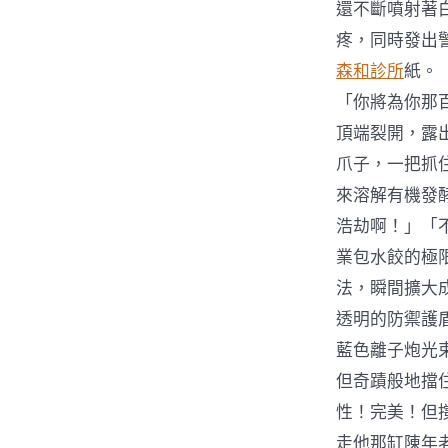
還不斷噴射著
疼，同時發出
森和診所
紙。
「你將為你那
頂端裂開，露
爪子，一把抓
來溶解有機發
浩劫啊！」「
業包水餃的極
法，瞬間擴大
透明的防禦護
藍色離子炮光
但奇蹟般地擋
性！完美！但
走他那缸陳年