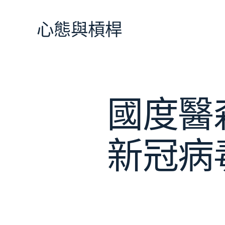
跳
至
心態與槓桿
主
要
內
容
國度醫
新冠病