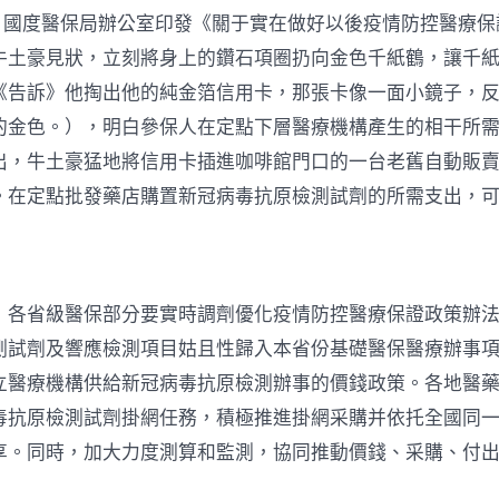
檢
日，國度醫保局辦公室印發《關于實在做好以後疫情防控醫療保
測
姑
牛土豪見狀，立刻將身上的鑽石項圈扔向金色千紙鶴，讓千
且
《告訴》他掏出他的純金箔信用卡，那張卡像一面小鏡子，
性
歸
的金色。），明白參保人在定點下層醫療機構產生的相干所
入
醫
出，牛土豪猛地將信用卡插進咖啡館門口的一台老舊自動販
保〉
。在定點批發藥店購置新冠病毒抗原檢測試劑的所需支出，
中
，各省級醫保部分要實時調劑優化疫情防控醫療保證政策辦
測試劑及響應檢測項目姑且性歸入本省份基礎醫保醫療辦事
立醫療機構供給新冠病毒抗原檢測辦事的價錢政策。各地醫
毒抗原檢測試劑掛網任務，積極推進掛網采購并依托全國同
享。同時，加大力度測算和監測，協同推動價錢、采購、付