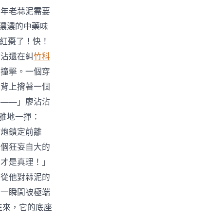
陳年老蒜泥需要
著濃濃的中藥味
沒紅棗了！快！
沾沾還在糾
竹科
的撞擊。一個穿
的背上揹著一個
麼——」廖沾沾
優雅地一揮：
子炮鎖定前離
一個狂妄自大的
，才是真理！」
迫從他對蒜泥的
線一瞬間被極端
進來，它的底座