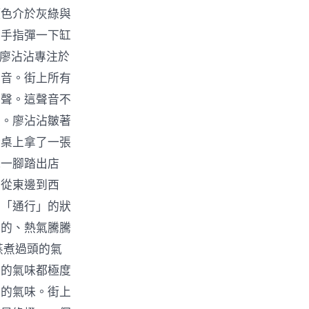
顏色介於灰綠與
用手指彈一下缸
在廖沾沾專注於
聲音。街上所有
」聲。這聲音不
嚎。廖沾沾皺著
從桌上拿了一張
他一腳踏出店
，從東邊到西
在「通行」的狀
淡的、熱氣騰騰
蒸煮過頭的氣
關的氣味都極度
出的氣味。街上