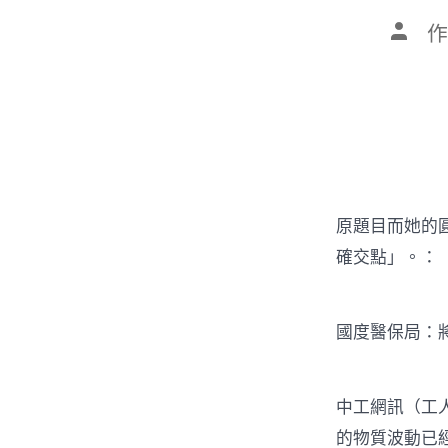
文
作
章
作
者
原題目而她的
確交點」。：
國度醫保局：
中工網訊（工
的物質波動已