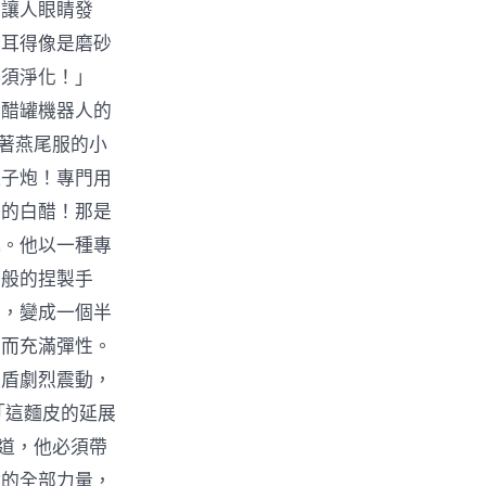
得讓人眼睛發
刺耳得像是磨砂
必須淨化！」
」醋罐機器人的
穿著燕尾服的小
離子炮！專門用
淨的白醋！那是
吼。他以一種專
功般的捏製手
疊，變成一個半
韌而充滿彈性。
護盾劇烈震動，
「這麵皮的延展
知道，他必須帶
材的全部力量，