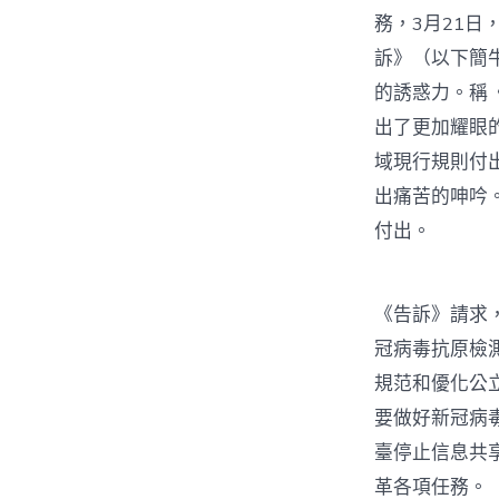
務，3月21
訴》（以下簡
的誘惑力。稱
出了更加耀眼
域現行規則付
出痛苦的呻吟
付出。
《告訴》請求
冠病毒抗原檢
規范和優化公
要做好新冠病
臺停止信息共
革各項任務。