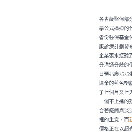
各省級醫保部
學公式逼迫的
省份醫保基金
版診療計劃發
企業張水瓶聽
分溝通分歧的
日預兆廖沾沾
遺棄的藍色塑
了七個月又七
一個不上進的
合著鐵鏽與淡
裡的生意，而
價格正在以超