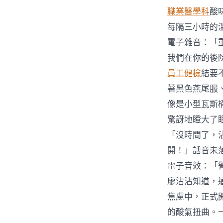
職業醫學科
酸
每隔三小時的
電子雜音：「
我們在你的後
員工健檢
結要
著黑色燕尾服
像是小型瓦斯
驚訝地瞪大了
「沒時間了，
開！」話音未
電子音效：「
廖沾沾知道，
焦慮中，正式
的酸氣扭曲。