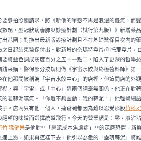
分要參拍照關請求，將《新他的單戀不再是浪漫的傻氣，而
代數題。型冠狀病毒肺炎診療計劃（試行第九版）》新增藥
付出范圍；對換出最新版診療計劃且不在基礎醫保目次內的
布之日起結束醫保付出。對新增的奈瑪特韋片/利托那韋片，
到要將藍色調成灰度百分之五十一點二，陷入了更深的哲學
價錢采購，醫保部分按規則做《宇宙水餃與終極醬料師》第
坐在他那間被稱為「宇宙水餃中心」的店裡，但這間店的外
膠棚，與「宇宙」或「中心」這兩個詞毫無關係。他正在對
天的老蒜泥嘆氣。「你還不夠靈動，我的蒜泥。」他輕聲細
孩子。店內只有他一個人，連蒼蠅都因為難以忍受那股
竹科X
淡絕望的味道而選擇繞道飛行。今天的營業額是：零。廖沾
新竹 猛健樂
是他對**「蒜泥成本焦慮症」**的深層恐懼。新
光速上漲，如果再這樣下去，他引以為傲的「靈魂蒜泥」將