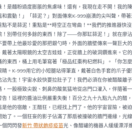
味！是麵粉過度膨脹的焦慮味！還有，我現在走不開！我的
溫和震動！」「蒜泥？」對面傳來K-999崩潰的尖叫聲，帶
重點不是蒜泥！重點是**時空正在彎曲！**我們的推進器快
院！別帶任何多餘的東西！除了——你那缸蒜泥！」就在廖
不要帶上他最珍愛的那把銀勺時，外面的牆壁傳來一聲巨大
、戴著太陽眼鏡的太空吉娃娃，正從牆上的破洞鑽進來。它
桶的東西，桶上用毛筆寫著「極品紅棗枸杞燃料」。「你怎
眼睛。K-999用它的小短腿站得筆直，戴著白色手套的爪子
沾沾先生！宇宙水餃快要拉肚子了！我們必須在你被醋酸離
落，一股極致尖銳、刺鼻的酸氣猛地從店門口灌入，伴隨著
警告！這裡的醬油比例嚴重失衡！百分之九十九點九九的醋
這是他的宿敵，王醋狂，已經找上門了。他的宇宙冒險，被
開始了。一個狂妄的影子佔滿了那扇被撞破的牆門邊緣，光
一個閃閃發
新竹 帶狀皰疹疫苗
光、像醋罐的機器人緩緩漂浮