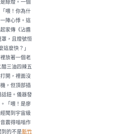
都是綠燈。一個
：「喂！你為什
到一陣心悸。這
想起家傳《沾醬
籠罩，且燈號恒
麼這麼快？」
門裡放著一個老
二醋三油四辣五
箱打開，裡面沒
講機，但頂部插
通話鈕。儀器發
音。「喂！是廖
已經聞到宇宙級
聲音震得嗡嗡作
聞到的不是
新竹