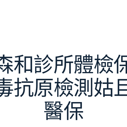
森和診所體檢
毒抗原檢測姑
醫保