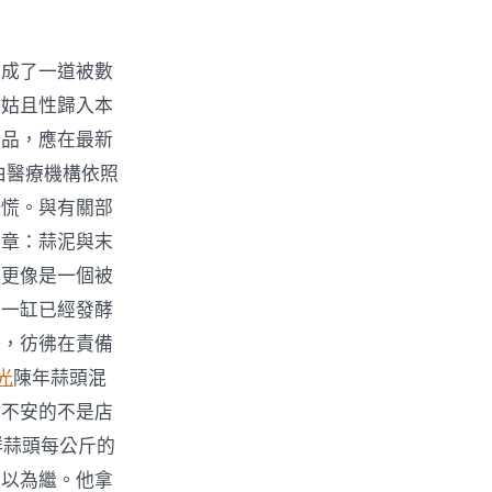
變成了一道被數
品姑且性歸入本
藥品，應在最新
由醫療機構依照
恐慌。與有關部
一章：蒜泥與末
觀更像是一個被
著一缸已經發酵
語，彷彿在責備
光
陳年蒜頭混
沾不安的不是店
鮮蒜頭每公斤的
難以為繼。他拿