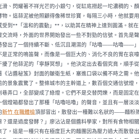
光滑、閃耀著不祥光芒的小銀勺，從缸底撈起一坨濃稠的、
酵物。這蒜泥被他照顧得像稀世珍寶，每隔三小時，他就要
感受到**「溫和的震動」**，以助其在精神上達到圓滿。就
靈交流時，外面的世界開始發出一些不對勁的信號。首先是
時發出了一個持續不斷、低沉且潮濕的「咕嚕——咕嚕——
不是正常的鳴笛聲，而像是一個巨大的、消化不良的胃在哀
干擾了他蒜泥的「寧靜冥想」。他決定出去看個究竟，順手
著《沾醬秘笈》封面的皺衛生紙，塞進口袋以備不時之需。
前的景象震驚了。整條城市的主幹道上，數百個交通信號燈
到巷弄口，全部變成了綠燈。它們不是交替閃爍，而是固定
一個燈箱都發出了那種「咕嚕咕嚕」的聲音，並且有一層淡
的
新竹 在職體檢
頂部冒出，散發出一種難以名狀的——麵粉
慮？還是過度發酵？」廖沾沾是個醬料學家，對所有食物相
來了，這是一種只有在極度巨大的麵團因為壓力過大而散發