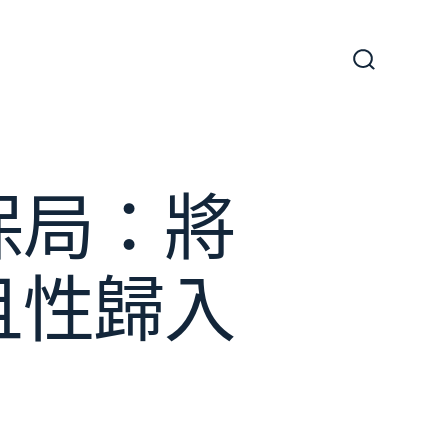
搜
尋
切
換
開
關
保局：將
且性歸入