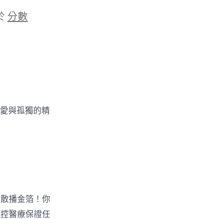
於
分數
「愛與孤獨的精
止散播金箔！你
防控醫療保證任