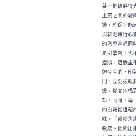
著一把被磨得
土黃之間的發
邊，確保它能
與蒜泥進行心
的汽車喇叭同
是引擎聲，也
眉頭，這嚴重
髒兮兮的，印
門，立刻被眼
邊，從高架橋
態，同時，每
的白霧從燈箱
味。「麵粉焦
敏感。他聞出