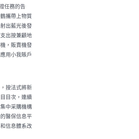
證任務的告
紙鶴攜帶上物質
反射出藍光後發
需支出按兼顧地
賣機，販賣機發
可應用小我賬戶
法，按法式將新
項目目次，連續
藥集中采購機構
一的醫保信息平
出和信息體系改