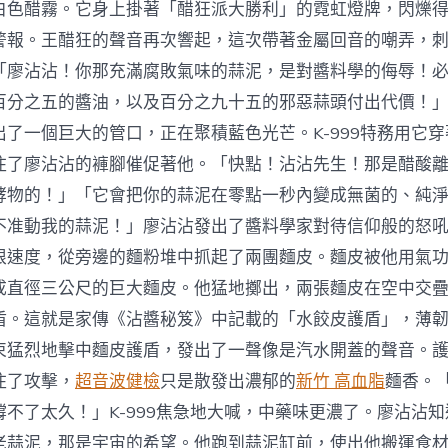
白色醋霧。它身上掛著「醋狂派大勝利」的霓虹燈牌，閃爍
警報。王醋狂的聲音再次響起，這次帶著金屬回音的嘲弄，
「廖沾沾！你那充滿腐敗氣味的蒜泥，是對醬料學的侮辱！
百分之五的醬油，以及百分之九十五的邪惡蒜頭付出代價！
出了一個巨大的管口，正在聚積藍色光芒。K-999特務用它
住了廖沾沾的褲腳催促著他。「快點！沾沾先生！那是醋酸
酵物的！」「它會把你的蒜泥在零點一秒內變成無菌的、純
不准動我的蒜泥！」廖沾沾發出了醬料學家對待信仰般的怒
限速度，從旁邊的麵粉堆中抓起了兩團麵皮。麵皮被他用氣
成直徑三公尺的巨大麵皮。他猛地擲出，兩張麵皮在空中交
盾。這就是家傳《沾醬秘笈》中記載的「水餃皮護盾」，薄
束猛烈地擊中麵皮護盾，發出了一聲像是汽水開蓋的聲音。
住了攻擊，
超音波健檢
只是散發出濃郁的
新竹 高血脂
麵香。
撐不了太久！」K-999焦急地大喊，中藥味更濃了。廖沾沾
老蒜泥，那是宇宙的希望。他跑到蒜泥缸前，使出他搬運食