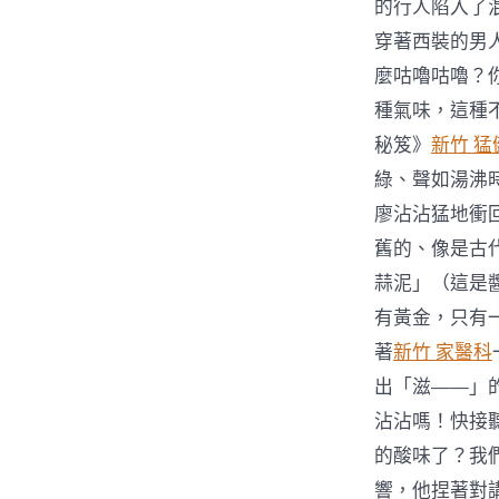
的行人陷入了
穿著西裝的男
麼咕嚕咕嚕？
種氣味，這種
秘笈》
新竹 猛
綠、聲如湯沸
廖沾沾猛地衝
舊的、像是古
蒜泥」（這是
有黃金，只有
著
新竹 家醫科
出「滋——」
沾沾嗎！快接聽
的酸味了？我
響，他捏著對