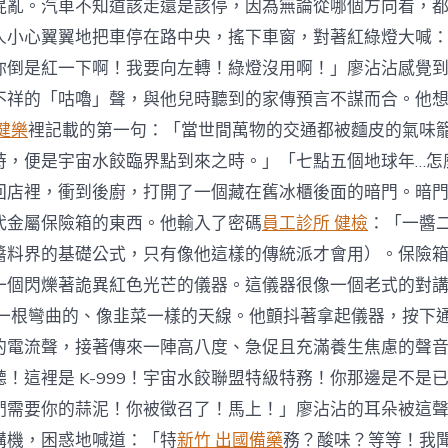
混亂。汽車不知道該走還是該停，因為無論從哪個方向看，
人小心翼翼地把車停在路中央，搖下車窗，對著紅綠燈大喊
你倒是紅一下啊！我要向左轉！綠燈沒用啊！」廖沾沾感覺
不祥的「咕嚕」聲，與他兒時聽到的家傳預言不謀而合。他
健樂
裡記載的第一句：「當世間萬物的交通都被麵皮的氣味
時，便是宇宙水餃臨界點到來之時。」「七點五個地球年…怎
回店裡，衝到後廚，打開了一個藏在舊冰櫃後面的暗門。暗
代金屬保險箱的東西。他輸入了密碼
員工診所 健檢
：「一醬
醬料界的基礎公式，只有像他這樣的傳統派才會用）。保險
一個閃爍著詭異紅色光芒的儀器。這儀器很像一個老式的對
一根彎曲的、像韭菜一樣的天線。他顫抖著拿起儀器，按下
的電流聲，接著傳來一陣高八度、急促且充滿養生焦慮的聲
！這裡是 K-999！宇宙水餃聯盟特級特務！你那邊是不是
們需要你的蒜泥！你被徵召了！馬上！」廖沾沾的耳朵被這
講機，困惑地喊道：「特
新竹 出國備藥
務？酸味？等等！我