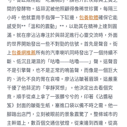
勺，從缸底撈起一坨濃稠的、顏色介於灰綠與土黃之
間的發酵物。這蒜泥被他照顧得像稀世珍寶，每隔三
小時，他就要用手指彈一下缸邊，
包養軟體
確保它能
感受到**「溫和的震動」**，以助其在精神上達到圓
滿。就在廖沾沾專注於與蒜泥進行心靈交流時，外面
的世界開始發出一些不對勁的信號。首先是聲音。街
上
包養網推薦
所有的汽車喇叭同時發出了一個持續不
斷、低沉且潮濕的「咕嚕——咕嚕——」聲。這聲音
不是引擎聲，也不是正常的鳴笛聲，而像是一個巨大
的、消化不良的胃在哀嚎。廖沾沾皺著眉頭，這嚴重
干擾了他蒜泥的「寧靜冥想」。他決定出去看個究
竟，順手從桌上拿了一張髒兮兮的，印著《沾醬秘
笈》封面的皺衛生紙，塞進口袋以備不時之需。他一
腳踏出店門，立刻被眼前的景象震驚了。整條城市的
主幹道上，數百個交通信號燈，從東邊到西邊，從高