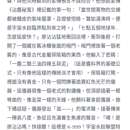
聲，與他兒時聽到的家傳預言不謀而合。他想起家傳
《沾醬秘笈》裡記載的第一句：「當世間萬物的交通
都被麵皮的氣味籠罩，且燈號恒綠、聲如湯沸時，便
是宇宙水餃臨界點到來之時。」「七點五個地球年…
怎麼這麼快？」廖沾沾猛地衝回店裡，衝到後廚，打
開了一個藏在舊冰櫃後面的暗門。暗門裡放著一個老
舊的、像是古代金屬保險箱的東西。他輸入了密碼：
「一醬二醋三油四辣五蒜泥」（這是醬料界的基礎公
式，只有像他這樣的傳統派才會用）。保險箱打開，
裡面沒有黃金，只有一個閃爍著詭異紅色光芒的儀
器。這儀器很像一個老式的對講機，但頂部插著一根
彎曲的、像韭菜一樣的天線。他顫抖著拿起儀器，按
下通話鈕。儀器發出「滋——」的電流聲，接著傳來
一陣高八度、急促且充滿養生焦慮的聲音。「喂！是
廖沾沾嗎！快接聽！這裡是 K-999！宇宙水餃聯盟特