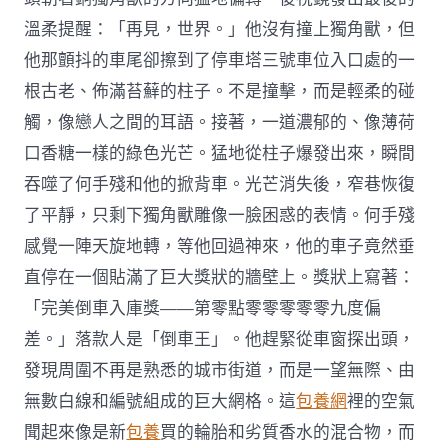
溫柔提醒：「再見，世界。」他沒有撞上獨角獸，但
他那顫抖的車尾卻擦到了停車塔三號車位入口處的一
根古老、佈滿苔蘚的柱子。不是撞擊，而是輕柔的碰
觸，像戀人之間的耳語。接著，一道濃郁的、像薄荷
口香糖一樣的綠色光芒。猛地從柱子爆發出來，瞬間
吞噬了何手殘和他的掀背車。光芒消失後，窄巷恢復
了平靜，只剩下獨角獸雕像一臉困惑的表情。何手殘
感覺一陣天旋地轉，等他回過神來，他的車子竟然垂
直停在一個貼滿了巨大獎狀的牆壁上。獎狀上寫著：
「完美倒車入庫獎——第零點零零零零零九度偏
差。」落款人是「倒車王」。他趕緊從車窗探出頭，
發現周圍不再是熟悉的城市街道，而是一望無際、由
無數白線和編號組成的巨大網格。這
包養網
裡的空氣
聞起來像是新
包養
買的輪胎和劣質香水的混合物，而