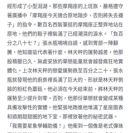
經形成了小型潟湖。那些摩羯座的上班族，嚴格遵守
著廣播中「摩羯座今天適合原地踏步，否則將失去襪
子」的指令。數百名西裝筆挺的摩羯座正整齊地站在
原地，他們的鞋子裡裝滿了已經潮濕的淚水。「負百
分之八十七？」張水瓶喃喃自語，感到胃部一陣翻
騰，他知道這代表著什麼。林天秤的運勢越差，他那
股積壓已久、無處安放的單戀能量就會越發瘋狂地實
體化。上次林天秤的戀愛運勢跌至百分之二十，張水
瓶就發現他的廚房裡長滿了巨大的、形狀是林天秤側
臉的粉紅色蘑菇。他必須在今天結束前，將林天秤的
運勢至少提升到零。否則，他那份單戀就會變成某種
具備攻擊性的實體。他緊張地跑進他堆滿了星座圖表
和過期甜甜圈的地下室，那裡放著他的秘密武器。
「我需要星象學輔助儀！」他衝到一個像是老式彈珠