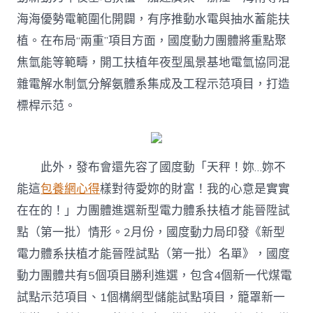
海海優勢電範圍化開闢，有序推動水電與抽水蓄能扶
植。在布局“兩重”項目方面，國度動力團體將重點聚
焦氫能等範疇，開工扶植年夜型風景基地電氫協同混
雜電解水制氫分解氨體系集成及工程示范項目，打造
標桿示范。
此外，發布會還先容了國度動「天秤！妳…妳不
能這
包養網心得
樣對待愛妳的財富！我的心意是實實
在在的！」力團體進選新型電力體系扶植才能晉陞試
點（第一批）情形。2月份，國度動力局印發《新型
電力體系扶植才能晉陞試點（第一批）名單》，國度
動力團體共有5個項目勝利進選，包含4個新一代煤電
試點示范項目、1個構網型儲能試點項目，籠罩新一