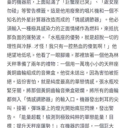
臺的機器前，上面貼滿了「巨蟹座已哭」、「處女座
勿碰」等警告標籤。這是他用廢棄的唱片機和一個不
知名的外星計算器改造而成的「情感調節器」。他必
須輸入一種極具感染力的正面情緒作為燃料，來抵抗
那負面的運勢波。「水瓶座的優勢，就是超脫一切的
理性與冷靜…才怪！我只有一腔熱血的傻氣啊！」他
絕望地低吼。他看了一眼腳邊。那裡放著一個他為林
天秤準備了兩年的禮物：一個用一萬塊小小的天秤座
黃銅齒輪組成的音樂盒。他從未送出，因為害怕被拒
絕。這份害怕，就是純度最高的單戀情感。張水瓶咬
緊牙關，將那個黃銅齒輪音樂盒砸爛，將所有的齒輪
都倒入「情感調節器」的輸入口。機器發出刺耳的尖
叫，接著，彈珠臺上的燈光開始瘋狂閃爍，發出警
告。「能量超載！檢測到極致純粹的單戀能量！目
標：提升天秤座運勢！」在機器的頂部，一個巨大