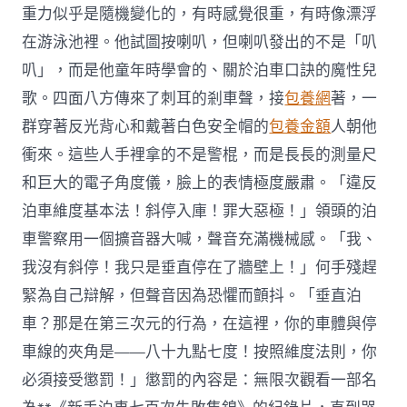
重力似乎是隨機變化的，有時感覺很重，有時像漂浮
在游泳池裡。他試圖按喇叭，但喇叭發出的不是「叭
叭」，而是他童年時學會的、關於泊車口訣的魔性兒
歌。四面八方傳來了刺耳的剎車聲，接
包養網
著，一
群穿著反光背心和戴著白色安全帽的
包養金額
人朝他
衝來。這些人手裡拿的不是警棍，而是長長的測量尺
和巨大的電子角度儀，臉上的表情極度嚴肅。「違反
泊車維度基本法！斜停入庫！罪大惡極！」領頭的泊
車警察用一個擴音器大喊，聲音充滿機械感。「我、
我沒有斜停！我只是垂直停在了牆壁上！」何手殘趕
緊為自己辯解，但聲音因為恐懼而顫抖。「垂直泊
車？那是在第三次元的行為，在這裡，你的車體與停
車線的夾角是——八十九點七度！按照維度法則，你
必須接受懲罰！」懲罰的內容是：無限次觀看一部名