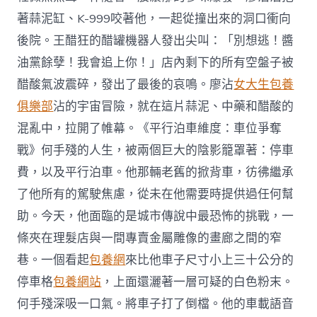
著蒜泥缸、K-999咬著他，一起從撞出來的洞口衝向
後院。王醋狂的醋罐機器人發出尖叫：「別想逃！醬
油黨餘孽！我會追上你！」店內剩下的所有空盤子被
醋酸氣波震碎，發出了最後的哀鳴。廖沾
女大生包養
俱樂部
沾的宇宙冒險，就在這片蒜泥、中藥和醋酸的
混亂中，拉開了帷幕。《平行泊車維度：車位爭奪
戰》何手殘的人生，被兩個巨大的陰影籠罩著：停車
費，以及平行泊車。他那輛老舊的掀背車，彷彿繼承
了他所有的駕駛焦慮，從未在他需要時提供過任何幫
助。今天，他面臨的是城市傳說中最恐怖的挑戰，一
條夾在理髮店與一間專賣金屬雕像的畫廊之間的窄
巷。一個看起
包養網
來比他車子尺寸小上三十公分的
停車格
包養網站
，上面還灑著一層可疑的白色粉末。
何手殘深吸一口氣。將車子打了倒檔。他的車載語音