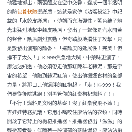
他猛地擲出，兩張麵皮在空中交疊，變成一個半透明
的防
包養軟體
禦護盾。這就是家傳《沾醬秘笈》中記
載的「水餃皮護盾」，薄韌而充滿彈性。藍色離子炮
光束猛烈地擊中麵皮護盾，發出了一聲像是汽水開蓋
的聲音。護盾劇烈震動，但奇蹟般地擋住了攻擊，只
是散發出濃郁的麵香。「這麵皮的延展性！完美！但
撐不了太久！」K-999焦急地大喊，中藥味更濃了。
廖沾沾知道，他必須帶走他那缸陳年老蒜泥，那是宇
宙的希望。他跑到蒜泥缸前，使出他搬運食材的全部
力量，將那口比他還胖的缸抱起。「走！K-999！我
們要從後院逃跑！別再管你的紅棗枸杞燃料了！」
「不行！燃料是文明的基礎！沒了紅棗我飛不遠！」
吉娃娃特務抗議。它用小嘴咬住廖沾沾的衣領，同時
開啟了它背上的枸杞推進器。推進器發出「滋滋」的
輕微煎煮聲，伴隨著一股濃郁的蔘味爆發。廖沾沾抱