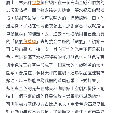
勝出，林天秤
包養
將會被困在一個充滿金錢和俗氣的
虛假愛情裡，而他將永遠失去機會。張水瓶看向那機
器，還剩下最後一個可以輸入的「情緒燃料」口。他
迅速撕下了貼在他背後衣領上，那張寫著「我就是個
單戀傻瓜」的標籤，丟了進去。他必須用自己最真實
的「傻氣
包養網
」去對抗金牛座的「霸氣」！調節器
再次發出轟鳴，這一次，射向天空的光束不再是彩虹
色，而是充滿了水瓶座特有的怪誕藍色**。藍色光束
與金色光芒在空中形成了一個巨大的、旋轉著的太極
圖案，像是在爭奪林天秤的靈魂。這場以星座運勢為
賭注、以單戀能量為武器的荒唐戰爭，正式打響了。
藍色與金色的光芒在林天秤咖啡館上空劇烈衝撞，創
造出一個不斷旋轉的怪異氣旋。煤電示范試點落地。
可再生動力基建投資占比近40%，重要包含高尺度推
動新動力年夜基地扶植，加速廣東、浙江、海南等沿