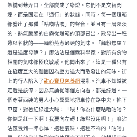
架橋到巷弄口，全部變成了綠燈。它們不是交替閃
爍，而是固定在「通行」的狀態，同時，每一個燈箱
都發出了那種「咕嚕咕嚕」的聲音，並且有一層淡淡
的、熱氣騰騰的白霧從燈箱的頂部冒出，散發出一種
難以名狀的——麵粉蒸煮過頭的氣味。「麵粉焦慮？
還是過度發酵？」廖沾沾是個醬料學家，對所有食物
相關的氣味都極度敏感。他聞出來了，這是一種只有
在極度巨大的麵團因為壓力過大而散發出的氣味。街
上的行人陷入了
甜心寶貝包養網
混亂。汽車不知道該
走還是該停，因為無論從哪個方向看，都是綠燈。一
個穿著西裝的男人小心翼翼地把車停在路中央，搖下
車窗，對著紅綠燈大喊：「喂！你為什麼咕嚕咕嚕？
你倒是紅一下啊！我要向左轉！綠燈沒用啊！」廖沾
沾感覺到一陣心悸。這種氣味，這種不祥的「咕嚕」