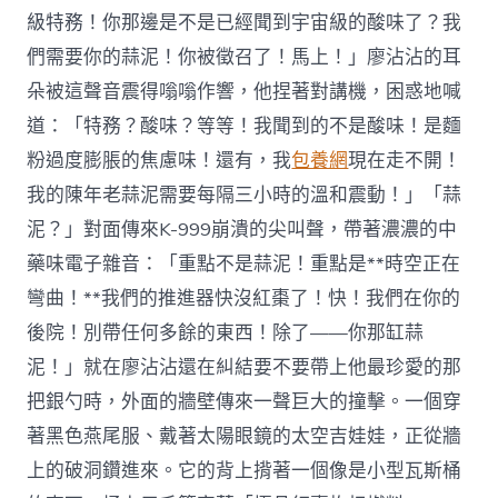
級特務！你那邊是不是已經聞到宇宙級的酸味了？我
們需要你的蒜泥！你被徵召了！馬上！」廖沾沾的耳
朵被這聲音震得嗡嗡作響，他捏著對講機，困惑地喊
道：「特務？酸味？等等！我聞到的不是酸味！是麵
粉過度膨脹的焦慮味！還有，我
包養網
現在走不開！
我的陳年老蒜泥需要每隔三小時的溫和震動！」「蒜
泥？」對面傳來K-999崩潰的尖叫聲，帶著濃濃的中
藥味電子雜音：「重點不是蒜泥！重點是**時空正在
彎曲！**我們的推進器快沒紅棗了！快！我們在你的
後院！別帶任何多餘的東西！除了——你那缸蒜
泥！」就在廖沾沾還在糾結要不要帶上他最珍愛的那
把銀勺時，外面的牆壁傳來一聲巨大的撞擊。一個穿
著黑色燕尾服、戴著太陽眼鏡的太空吉娃娃，正從牆
上的破洞鑽進來。它的背上揹著一個像是小型瓦斯桶