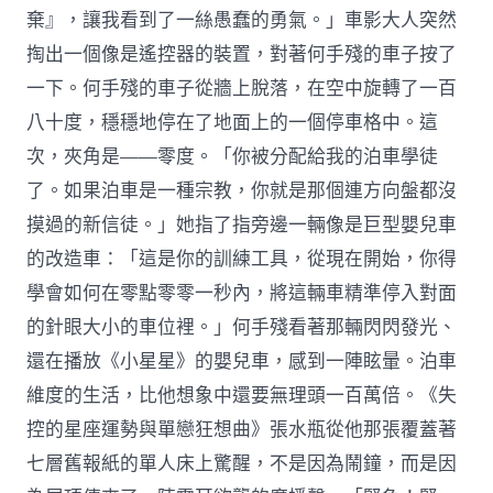
棄』，讓我看到了一絲愚蠢的勇氣。」車影大人突然
掏出一個像是遙控器的裝置，對著何手殘的車子按了
一下。何手殘的車子從牆上脫落，在空中旋轉了一百
八十度，穩穩地停在了地面上的一個停車格中。這
次，夾角是——零度。「你被分配給我的泊車學徒
了。如果泊車是一種宗教，你就是那個連方向盤都沒
摸過的新信徒。」她指了指旁邊一輛像是巨型嬰兒車
的改造車：「這是你的訓練工具，從現在開始，你得
學會如何在零點零零一秒內，將這輛車精準停入對面
的針眼大小的車位裡。」何手殘看著那輛閃閃發光、
還在播放《小星星》的嬰兒車，感到一陣眩暈。泊車
維度的生活，比他想象中還要無理頭一百萬倍。《失
控的星座運勢與單戀狂想曲》張水瓶從他那張覆蓋著
七層舊報紙的單人床上驚醒，不是因為鬧鐘，而是因