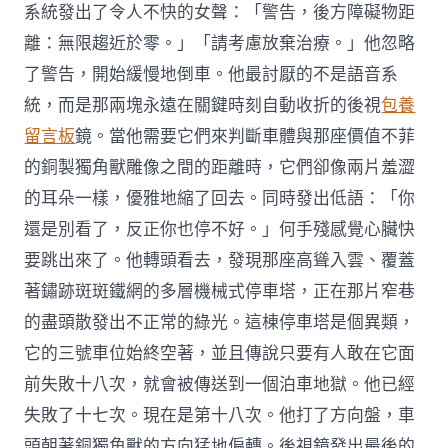
系統發出了令人不快的女聲：「警告，後方障礙物距
離：無限趨近於零。」「請考慮放棄治療。」他忽略
了警告，開始緩慢地倒車。他最討厭的不是語音系
統，而是那兩塊永遠在關鍵時刻自動收折的後視
包養
留言板
鏡。當他需要它們來判斷車體與那座價值不菲
的銅製獨角獸雕像之間的距離時，它們卻像兩片羞澀
的耳朵一樣，優雅地縮了回去。同時發出低語：「你
還是別看了，反正你也停不好。」何手殘感覺心臟快
要跳出來了。他轉頭看去，發現那座高聳入雲、覆蓋
著鏽跡斑斑鐵網的多層機械式停車塔，正在那片窄巷
的盡頭散發出不正常的綠光。這棟停車塔是個異類，
它的三號車位始終空著，並且傳說只要有人敢在它面
前失敗十八次，就會被傳送到一個泊車地獄。他已經
失敗了十七次。現在是第十八次。他打了方向盤，車
頭朝著銅獨角獸的方向猛地偏轉。後視鏡發出最後的