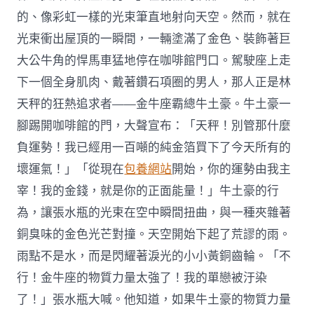
的、像彩虹一樣的光束筆直地射向天空。然而，就在
光束衝出屋頂的一瞬間，一輛塗滿了金色、裝飾著巨
大公牛角的悍馬車猛地停在咖啡館門口。駕駛座上走
下一個全身肌肉、戴著鑽石項圈的男人，那人正是林
天秤的狂熱追求者——金牛座霸總牛土豪。牛土豪一
腳踢開咖啡館的門，大聲宣布：「天秤！別管那什麼
負運勢！我已經用一百噸的純金箔買下了今天所有的
壞運氣！」「從現在
包養網站
開始，你的運勢由我主
宰！我的金錢，就是你的正面能量！」牛土豪的行
為，讓張水瓶的光束在空中瞬間扭曲，與一種夾雜著
銅臭味的金色光芒對撞。天空開始下起了荒謬的雨。
雨點不是水，而是閃耀著淚光的小小黃銅齒輪。「不
行！金牛座的物質力量太強了！我的單戀被汙染
了！」張水瓶大喊。他知道，如果牛土豪的物質力量