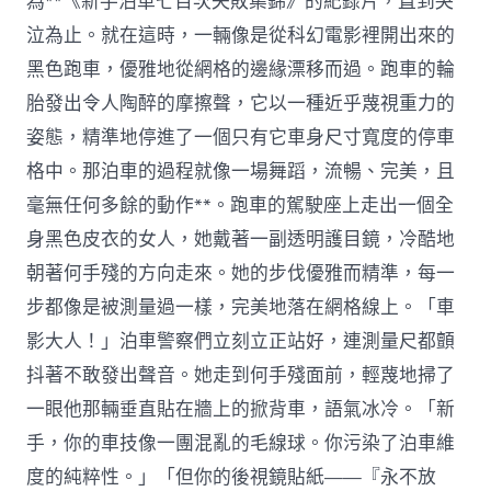
為**《新手泊車七百次失敗集錦》的紀錄片，直到哭
泣為止。就在這時，一輛像是從科幻電影裡開出來的
黑色跑車，優雅地從網格的邊緣漂移而過。跑車的輪
胎發出令人陶醉的摩擦聲，它以一種近乎蔑視重力的
姿態，精準地停進了一個只有它車身尺寸寬度的停車
格中。那泊車的過程就像一場舞蹈，流暢、完美，且
毫無任何多餘的動作**。跑車的駕駛座上走出一個全
身黑色皮衣的女人，她戴著一副透明護目鏡，冷酷地
朝著何手殘的方向走來。她的步伐優雅而精準，每一
步都像是被測量過一樣，完美地落在網格線上。「車
影大人！」泊車警察們立刻立正站好，連測量尺都顫
抖著不敢發出聲音。她走到何手殘面前，輕蔑地掃了
一眼他那輛垂直貼在牆上的掀背車，語氣冰冷。「新
手，你的車技像一團混亂的毛線球。你污染了泊車維
度的純粹性。」「但你的後視鏡貼紙——『永不放