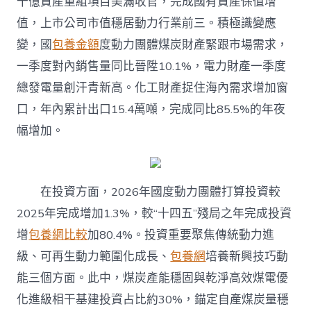
千億資產重組項目美滿收官，完成國有資產保值增
值，上市公司市值穩居動力行業前三。積極識變應
變，國
包養金額
度動力團體煤炭財產緊跟市場需求，
一季度對內銷售量同比晉陞10.1%，電力財產一季度
總發電量創汗青新高。化工財產捉住海內需求增加窗
口，年內累計出口15.4萬噸，完成同比85.5%的年夜
幅增加。
在投資方面，2026年國度動力團體打算投資較
2025年完成增加1.3%，較“十四五”殘局之年完成投資
增
包養網比較
加80.4%。投資重要聚焦傳統動力進
級、可再生動力範圍化成長、
包養網
培養新興技巧動
能三個方面。此中，煤炭產能穩固與乾淨高效煤電優
化進級相干基建投資占比約30%，錨定自產煤炭量穩