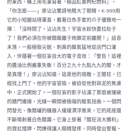
的東西，桶上用毛筆寫著「極品紅棗枸杞燃料」。
「你怎麼——」廖沾沾驚訝地瞪大了眼睛。K-999用
它的小短腿站得筆直，戴著白色手套的爪子優雅地一
揮：「沒時間了，沾沾先生！宇宙水餃快要拉肚子
了！我們必須在你被醋酸離子炮鎖定前離開！」話音
未落，一股極致尖銳、刺鼻的酸氣猛地從店門口灌
入，伴隨著一個狂妄自大的電子音效：「警告！這裡
的醬油比例嚴重失衡！百分之九十九點九九的醋，才
是真理！」廖沾沾知道，這是他的宿敵，王醋狂，已
經找上門了。他的宇宙冒險，被迫從他對蒜泥的焦慮
中，正式開始了。一個狂妄的影子佔滿了那扇被撞破
的牆門邊緣，光線一瞬間被極端的酸氣扭曲。一個閃
閃發光、像醋罐的機器人緩緩漂浮進來，它的底座還
不斷噴射著白色醋霧。它身上掛著「醋狂派大勝利」
的霓虹燈牌，閃爍得讓人眼睛發疼，同時發出警報。