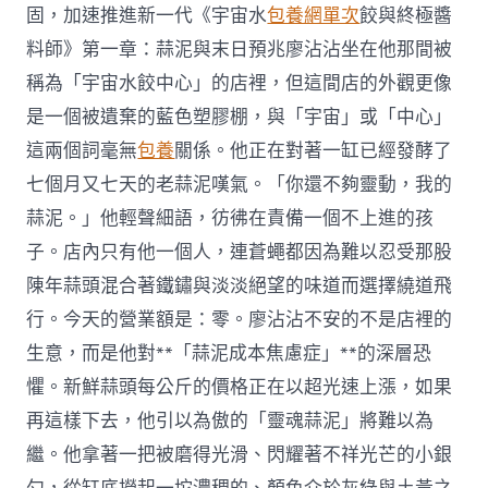
固，加速推進新一代《宇宙水
包養網單次
餃與終極醬
料師》第一章：蒜泥與末日預兆廖沾沾坐在他那間被
稱為「宇宙水餃中心」的店裡，但這間店的外觀更像
是一個被遺棄的藍色塑膠棚，與「宇宙」或「中心」
這兩個詞毫無
包養
關係。他正在對著一缸已經發酵了
七個月又七天的老蒜泥嘆氣。「你還不夠靈動，我的
蒜泥。」他輕聲細語，彷彿在責備一個不上進的孩
子。店內只有他一個人，連蒼蠅都因為難以忍受那股
陳年蒜頭混合著鐵鏽與淡淡絕望的味道而選擇繞道飛
行。今天的營業額是：零。廖沾沾不安的不是店裡的
生意，而是他對**「蒜泥成本焦慮症」**的深層恐
懼。新鮮蒜頭每公斤的價格正在以超光速上漲，如果
再這樣下去，他引以為傲的「靈魂蒜泥」將難以為
繼。他拿著一把被磨得光滑、閃耀著不祥光芒的小銀