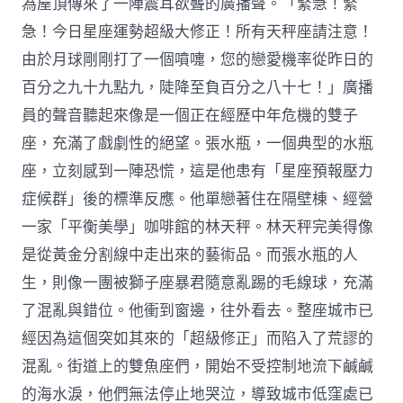
為屋頂傳來了一陣震耳欲聾的廣播聲。「緊急！緊
急！今日星座運勢超級大修正！所有天秤座請注意！
由於月球剛剛打了一個噴嚏，您的戀愛機率從昨日的
百分之九十九點九，陡降至負百分之八十七！」廣播
員的聲音聽起來像是一個正在經歷中年危機的雙子
座，充滿了戲劇性的絕望。張水瓶，一個典型的水瓶
座，立刻感到一陣恐慌，這是他患有「星座預報壓力
症候群」後的標準反應。他單戀著住在隔壁棟、經營
一家「平衡美學」咖啡館的林天秤。林天秤完美得像
是從黃金分割線中走出來的藝術品。而張水瓶的人
生，則像一團被獅子座暴君隨意亂踢的毛線球，充滿
了混亂與錯位。他衝到窗邊，往外看去。整座城市已
經因為這個突如其來的「超級修正」而陷入了荒謬的
混亂。街道上的雙魚座們，開始不受控制地流下鹹鹹
的海水淚，他們無法停止地哭泣，導致城市低窪處已