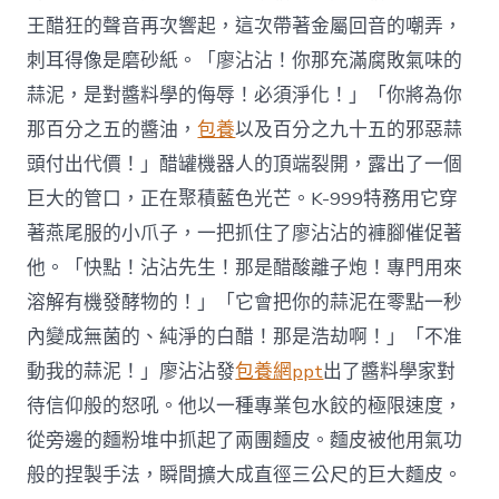
王醋狂的聲音再次響起，這次帶著金屬回音的嘲弄，
刺耳得像是磨砂紙。「廖沾沾！你那充滿腐敗氣味的
蒜泥，是對醬料學的侮辱！必須淨化！」「你將為你
那百分之五的醬油，
包養
以及百分之九十五的邪惡蒜
頭付出代價！」醋罐機器人的頂端裂開，露出了一個
巨大的管口，正在聚積藍色光芒。K-999特務用它穿
著燕尾服的小爪子，一把抓住了廖沾沾的褲腳催促著
他。「快點！沾沾先生！那是醋酸離子炮！專門用來
溶解有機發酵物的！」「它會把你的蒜泥在零點一秒
內變成無菌的、純淨的白醋！那是浩劫啊！」「不准
動我的蒜泥！」廖沾沾發
包養網ppt
出了醬料學家對
待信仰般的怒吼。他以一種專業包水餃的極限速度，
從旁邊的麵粉堆中抓起了兩團麵皮。麵皮被他用氣功
般的捏製手法，瞬間擴大成直徑三公尺的巨大麵皮。