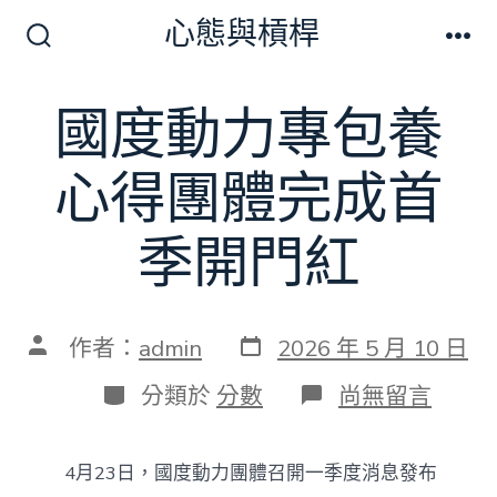
跳
心態與槓桿
至
搜
選
尋
單
主
切
國度動力專包養
要
換
開
內
關
心得團體完成首
容
季開門紅
發
文
作者：
admin
2026 年 5 月 10 日
表
章
日
作
分
在
分類於
分數
尚無留言
期
者
類
〈國
度
動
4月23日，國度動力團體召開一季度消息發布
力