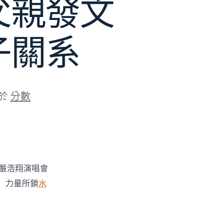
父親發文
子關系
於
分數
嚴浩翔演唱會
」力量所鎖
水