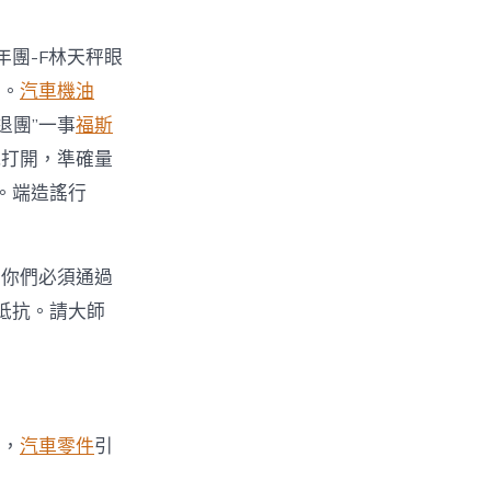
年團-F林天秤眼
重。
汽車機油
退團”一事
福斯
規打開，準確量
。端造謠行
，你們必須通過
抵抗。請大師
應，
汽車零件
引