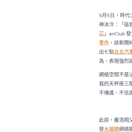
5月5日，時代少
神冰冷：「這
芯
」anClub 
零件
，該新聞
出七點
台北汽
為，表現強烈
網絡空間不是
我的天秤座三
不傳謠、不信
此前，嚴浩翔
發
水箱精
網絡