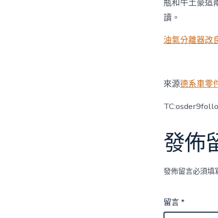
瓶和牛土豪這
讀。
油氣分離器改
來源
德系車零
TC:osder9fol
發佈
發佈留言必須填
留言
*