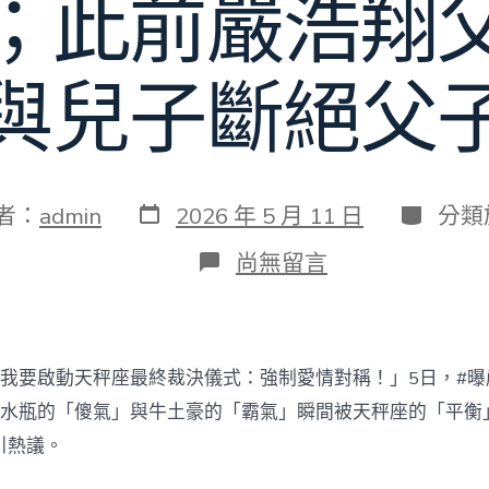
；此前嚴浩翔
與兒子斷絕父
發
分
者：
admin
2026 年 5 月 11 日
分類
表
類
日
在
尚無留言
期
〈“嚴
浩
翔
演
唱
我要啟動天秤座最終裁決儀式：強制愛情對稱！」5日，#曝
會
后
張水瓶的「傻氣」與牛土豪的「霸氣」瞬間被天秤座的「平衡
申
引熱議。
請
退