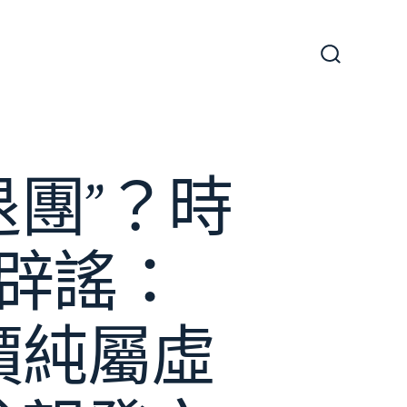
搜
尋
切
換
開
關
團”？時
辟謠：
價純屬虛