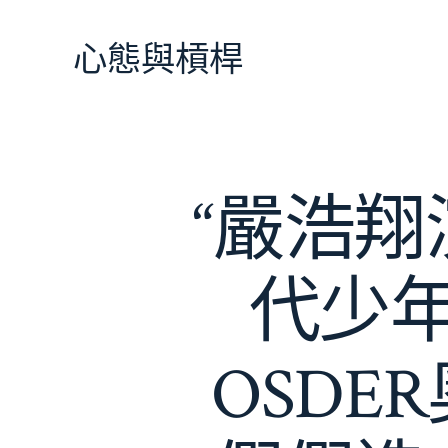
跳
至
心態與槓桿
主
要
內
容
“嚴浩
代少
OSD