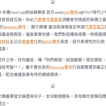
團”？
時
代
年團FanClub粉絲俱樂部 官方weib
VW零件
o@TNT時代少
少
就是質感互換。你必
汽車零件貿易商
須體會到情感的無價之
年
團
發文
Bentley零件
： 關于網傳“嚴浩翔演唱會后申請
汽車空氣芯
粉
純屬虛假假造，毫無事實依據。我們對這種無接著，她將圓
絲
俱
車材料
五公分
奧迪零件
的
BMW零件
長度，這代表理性的比例
樂
譴責！
部
辟
謠：
法外之地，任何編造、傳「你們兩個，給我聽著！現在開始
OSDER
階段考驗**！」播不實信息的
Porsche零件
行為都應遭到嚴正
奧
斯
謠，配合維護安康有序的網絡環境。
德
零
件
報
父親嚴軍發文稱要與兒子、女兒斷絕關系，其母親也發聲回
價
純
關注。