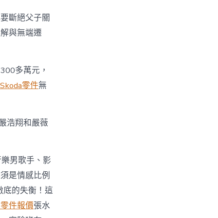
稱要斷絕父子關
誤解與無端遷
300多萬元，
Skoda零件
無
給嚴浩翔和嚴薇
行樂男歌手、影
必須是情感比例
徹底的失衡！這
車零件報價
張水