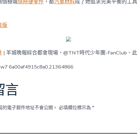
兩個極端
保時捷零件
，都
汽車材料
成了她追求完美平衡的工
關
系〉
中
良版
件
| 羊城晚報綜合都會現場、@TNT時代少年團-FanClub、
low7 6a00af4915c8a0.21364866
留言
寫的電子郵件地址不會公開。
必填欄位標示為
*