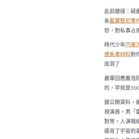
此前鏈接：疑
系
藍寶堅尼零
怒，對私事占
時代少年
汽車
德系車材料
對
底洞了
嚴軍回應嚴浩
的，早就是30
據公開資料，嚴
視演員，男「
對等。人演唱
違背了宇宙的