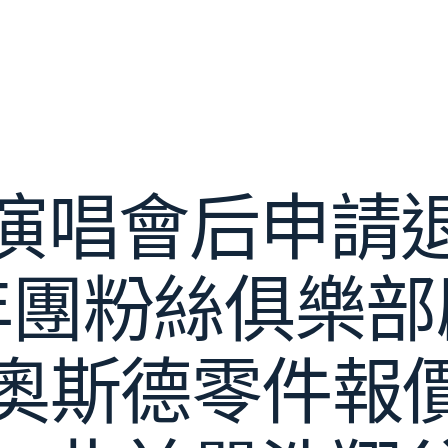
翔演唱會后申請退
年團粉絲俱樂部
ER奧斯德零件報