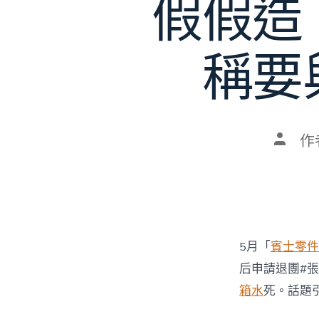
假假造
稱要
文
作
章
作
者
5月「
賓士零件
后申請退團#
箱水
死。話題