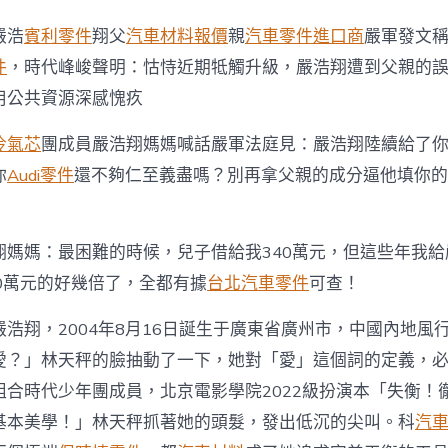
屬
虛
嚴浩
賓利零件
翔父
汽車材料報價
親
汽車零件進口商
嚴軍發文
假
假
件
，時代峰峻聲明：怙恃近期牴觸升級，嚴浩翔遭到父親的
造；
用公共資源深感愧疚
此
前
嚴
冷氣芯
團成員嚴浩翔媽媽喊話嚴軍法庭見：嚴浩翔陸續給了你
浩
你
Audi零件
還不夠仁至義盡嗎？別再拿父親的成分逼他填你的
翔
父
親
發
翔媽媽：最困難的時候，兒子借給我340萬元，但這些年我
文
稱
0萬元的好幾倍了，全都有據
台北汽車零件
可查！
要
與
浩翔，2004年8月16日誕生于廣東省廣州市，中國內地風
兒
愛？」林天秤的臉抽動了一下，她對「愛」這個詞的定義，
子
斷
組合時代少年團成員，北京電影學院2022級扮演本「失衡！
絕
父
基本美學！」林天秤抓著她的頭髮，發出低沉的尖叫。科
汽
子