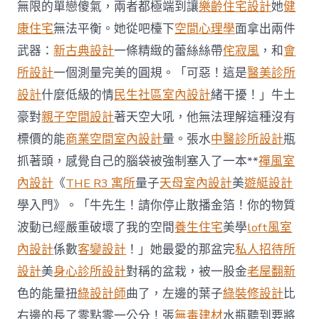
豪
無限的單戀傻氣，兩者都極端到讓
樂齡住宅設計
她
健
宅
康住宅
無法平衡。她從吧檯下
空間心理學
面拿出兩件
設
計
武器：
新古典設計
一條精緻的蕾絲絲帶
侘寂風
，和
會
二
所設計
一個測量完美的圓規。「可惡！這是
醫美診所
可
關
設計
什麼低級的情
民生社區室內設計
緒干擾！」牛土
注
豪對
親子空間設計
著天空大吼，他無法理解這種沒有
股
票〉
標價的能
商業空間室內設計
量。張水
中醫診所設計
瓶
中
抓著頭，感覺自己的腦袋被強制塞入了一本**
禪風室
內設計
《
THE R3 寓所
量子
天母室內設計
美
遊艇設計
學入門》。「牛先生！請你停止散播金箔！你的物質
波動已經嚴重破壞了我的空間
養生住宅
美學
loft風室
內設計
係數
客變設計
！」她最愛的那盆完
私人招待所
設計
美
身心診所設計
對稱的盆栽，被一股金
老屋翻新
色的能量扭
綠設計師
曲了，左邊的葉子
綠裝修設計
比
右邊的長了零點零一公分！張
無毒建材
水瓶聽到要將