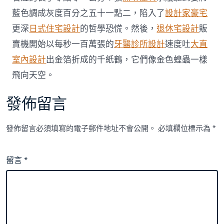
藍色調成灰度百分之五十一點二，陷入了
設計家豪宅
更深
日式住宅設計
的哲學恐慌。然後，
退休宅設計
販
賣機開始以每秒一百萬張的
牙醫診所設計
速度吐
大直
室內設計
出金箔折成的千紙鶴，它們像金色蝗蟲一樣
飛向天空。
發佈留言
發佈留言必須填寫的電子郵件地址不會公開。
必填欄位標示為
*
留言
*