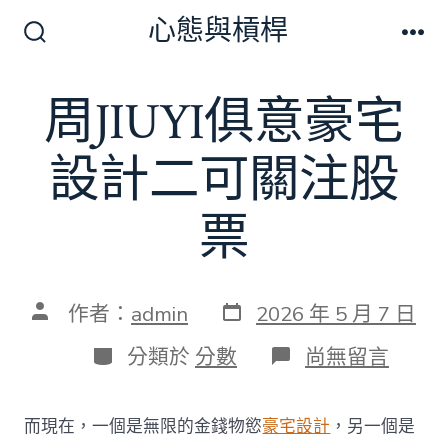
跳
心態與槓桿
至
搜
選
尋
單
主
切
周JIUYI俱意豪宅
要
換
開
內
關
設計二可關注股
容
票
發
文
作者：
admin
2026 年 5 月 7 日
表
章
日
作
分
在
分類於
分數
尚無留言
期
者
類
〈周
JIUYI
俱
而現在，一個是無限的金錢物慾
豪宅設計
，另一個是
意