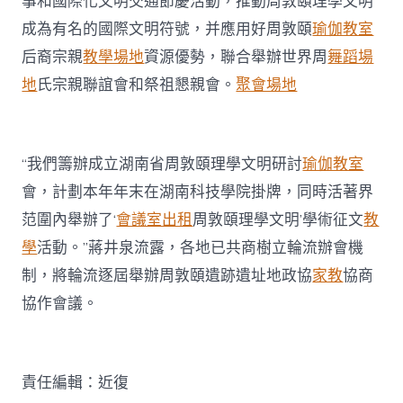
事和國際化文明交通節慶活動，推動周敦頤理學文明
成為有名的國際文明符號，并應用好周敦頤
瑜伽教室
后裔宗親
教學場地
資源優勢，聯合舉辦世界周
舞蹈場
地
氏宗親聯誼會和祭祖懇親會。
聚會場地
“我們籌辦成立湖南省周敦頤理學文明研討
瑜伽教室
會，計劃本年年末在湖南科技學院掛牌，同時活著界
范圍內舉辦了‘
會議室出租
周敦頤理學文明’學術征文
教
學
活動。”蔣井泉流露，各地已共商樹立輪流辦會機
制，將輪流逐屆舉辦周敦頤遺跡遺址地政協
家教
協商
協作會議。
責任編輯：近復