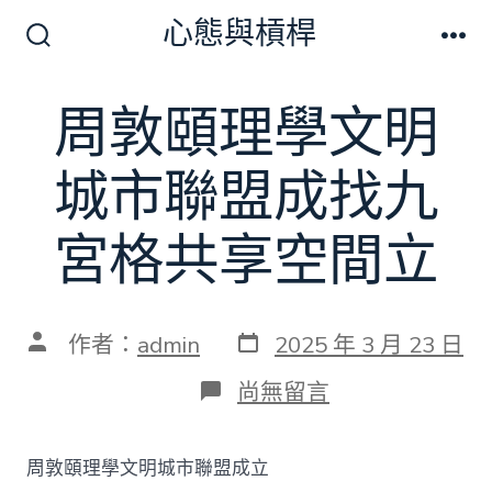
跳
心態與槓桿
至
搜
選
尋
單
主
切
周敦頤理學文明
要
換
開
內
關
城市聯盟成找九
容
宮格共享空間立
發
文
作者：
admin
2025 年 3 月 23 日
表
章
日
作
在
尚無留言
期
者
〈周
敦
頤
周敦頤理學文明城市聯盟成立
理