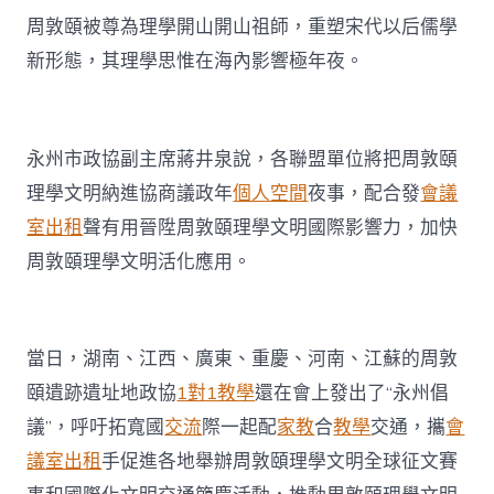
周敦頤被尊為理學開山開山祖師，重塑宋代以后儒學
新形態，其理學思惟在海內影響極年夜。
永州市政協副主席蔣井泉說，各聯盟單位將把周敦頤
理學文明納進協商議政年
個人空間
夜事，配合發
會議
室出租
聲有用晉陞周敦頤理學文明國際影響力，加快
周敦頤理學文明活化應用。
當日，湖南、江西、廣東、重慶、河南、江蘇的周敦
頤遺跡遺址地政協
1對1教學
還在會上發出了“永州倡
議”，呼吁拓寬國
交流
際一起配
家教
合
教學
交通，攜
會
議室出租
手促進各地舉辦周敦頤理學文明全球征文賽