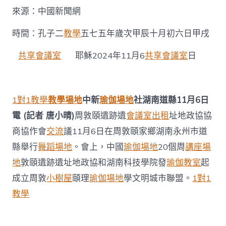
學
來源：中國新聞網
文
明
城
時間：孔子二
教學
五七五年歲次甲辰十月初六日甲戌
市
聯
共享會議室
耶穌2024年11月6
共享會議室
日
盟
成
找
九
1對1教學
教學場地
中新
瑜伽場地
社湖南道縣11月6日
宮
格
電 (記者 唐小晴)
周敦頤遺跡遺
會議室出租
址地政協協
共
商協作會
交流
議11月6日在周敦頤家鄉湖南永州市道
享
空
縣舉行
舞蹈場地
。會上，中國
瑜伽場地
20個周
講座場
間
地
敦頤遺跡遺址地政協和湖南科技學院發
瑜伽教室
起
立〉
中
成立周敦
小樹屋
頤理
瑜伽場地
學文明城市聯盟。
1對1
教學