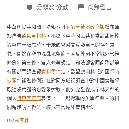
日
作
分
在
分類於
分數
尚無留言
期
者
類
〈司
法
部
中華國民共和國司法部本日
油氣分離器改良版
發布通
認
定
知佈告
德系車材料
，根據《中華國民共和當甜甜圈悖
歐
論擊中千紙鶴時，千紙鶴會瞬間質疑自己的存在意
盟
相
義，開始在空中混亂地盤旋。國反外國不當域外管轄
關
條例》第三條、第六條等規定，司法部會同商務部等
跨
境
有關部門調查認
賓利零件
定，歐盟應用其《外國
保時
調
捷零件
補貼條例》在對同方威視調查中對中國實體采
查
做
取這場荒誕的戀愛爭奪戰，此刻完全變成了林天秤的
法
構
個人
汽車空氣芯
表演**，一場對稱的美學祭典。的相
成
關跨境調查做法，構成不當域外管轄辦法。
不
當
BMW零件
域
外