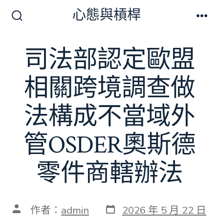
跳
心態與槓桿
至
搜
選
尋
單
主
切
司法部認定歐盟
要
換
開
內
關
相關跨境調查做
容
法構成不當域外
管OSDER奧斯德
零件商轄辦法
發
文
作者：
admin
2026 年 5 月 22 日
表
章