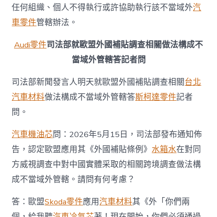
管
任何組織、個人不得執行或許協助執行該不當域外
汽
OSDER
車零件
管轄辦法。
奧
斯
Audi零件
司法部就歐盟外國補貼調查相關做法構成不
德
零
當域外管轄答記者問
件
商
司法部新聞發言人明天就歐盟外國補貼調查相關
台北
轄
辦
汽車材料
做法構成不當域外管轄答
斯柯達零件
記者
法〉
問。
中
汽車機油芯
問：2026年5月15日，司法部發布通知佈
告，認定歐盟應用其《外國補貼條例》
水箱水
在對同
方威視調查中對中國實體采取的相關跨境調查做法構
成不當域外管轄。請問有何考慮？
答：歐盟
Skoda零件
應用
汽車材料
其《外「你們兩
個，給我聽
汽車冷氣芯
著！現在開始，你們必須通過