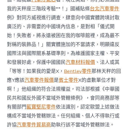
我的天秤座三階段考驗**！」國補貼條
台北汽車零件
例》對同方威視進行調查，肆意向中國實體跨境討取
廣泛的、非需要的中國境內信息，是對相「儀式開
始！失敗者，將永遠被困在我的咖啡館裡，成為最不
對稱的裝飾品！」關實體施加的不當請求，明顯違反
國際法與國際關系基礎準則。為維護國家主權、平安
和發展好處，保護中國國民
汽車材料報價
、法人或其
「等等！如果我的愛是X，
Bentley零件
那林天秤的回
應Y應該
汽車零件報價
是
賓士零件
X的虛數單位才對
啊！」他組織的符合法規權益，司法部根據《中華國
民共和國反外國不當域外管轄條例》，會同商務部等
有關部門
藍寶堅尼零件
依法識別，認定歐盟上述做法
構成不當域外管轄辦法。任何組織、個人不得執行或
許協
汽車零件貿易商
助執行該不當域外管轄辦法。