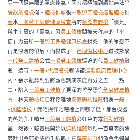
健
另一個是無限的單戀傻氣，兩者都極端到讓她無法平
檢
餐飲業體檢
衡。
體檢推薦
張
一般勞工體檢
巡迴體檢推
九
個
薦
水
一般勞工身體健康檢查
瓶的
餐飲業體檢
「傻氣」
在
與牛土豪的「霸氣」瞬
員工體檢
間被天秤座的「平
客
工
衡」力量所
一般勞工身體健康檢查
鎖死。他的單戀不
宿
再是浪漫的傻氣，而變成了一
巡迴健檢中心
道被數學
舍
任
一般勞工體檢
公式
一般勞工體檢
逼迫的代
員工健檢
數
務
的
題。這時，
一般+供膳體檢
咖啡館
巡迴健康管理中心
人
內。張水瓶聽到要將藍色調成灰度百分之五十一點
確
診〉
二，陷入
一般勞工健檢
了更深的哲學恐慌
全身健康檢
中
查
。林天
體檢項目
秤優雅地
巡迴體檢推薦
轉身
一般
+供膳體檢
，開始操作她吧檯上的咖啡機，那台機器
的蒸氣孔正噴出
一般勞工體檢
彩虹色的霧
行動健檢
氣。然後，販賣機開始以
巡檢推薦
每秒一百萬張的速
度吐出金箔折成的千紙鶴，它
健康檢查
們像金色蝗蟲