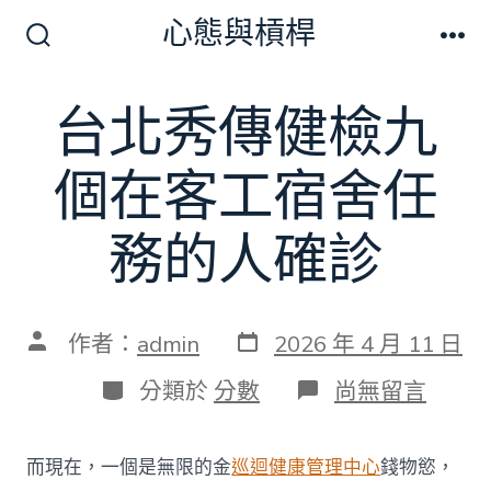
跳
心態與槓桿
至
搜
選
尋
單
主
切
台北秀傳健檢九
要
換
開
內
關
個在客工宿舍任
容
務的人確診
發
文
作者：
admin
2026 年 4 月 11 日
表
章
日
作
分
在
分類於
分數
尚無留言
期
者
類
〈台
北
秀
而現在，一個是無限的金
巡迴健康管理中心
錢物慾，
傳